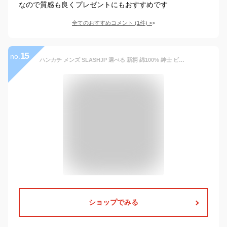
なので質感も良くプレゼントにもおすすめです
全てのおすすめコメント
(
1
件)
>
15
no.
ハンカチ メンズ SLASHJP 選べる 新柄 綿100% 紳士 ビジネスマンハンカチ はんかち 父の日 ギフト 通勤 ビジネス 43*43 大判 Handkerchief 3枚/6枚セット ギフトボックス付 (セットC)
ショップでみる