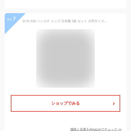
7
no.
B-PLAID ハンカチ メンズ 日本製 3枚 セット 大判サイズ 48×48cm チェック柄 速乾 吸水 薄手 ギフト A ブルー系
ショップでみる
価格と在庫を
Amazon
でチェック
>>