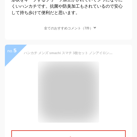
くいハンカチです。抗菌や防臭加工もされているので安心
して持ち歩けて便利だと思います。
全てのおすすめコメント（7件）
5
no.
ハンカチ メンズ smachi スマチ 3枚セット ノンアイロンハンカチ ハンカチーフ 日本製 約25cm×25cm ポケットチーフ プレゼント ギフト お返し 贈り物 お祝い 父の日 敬老の日 国産 今治産 吸水速乾 吸水 速乾 サステナブル 福袋