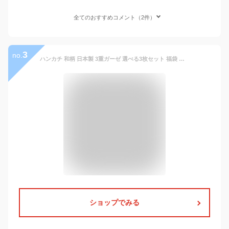
全てのおすすめコメント（2件）
3
no.
ハンカチ 和柄 日本製 3重ガーゼ 選べる3枚セット 福袋 メンズ レディース 35×35cm 綿100% ガーゼ 生地 水玉 ドット 和モダン 夏 速乾 ビジネス カジュアル ギフト プレゼント プチギフト 福袋 まとめ買い ハンカチセット 新生活 個包装
ショップでみる