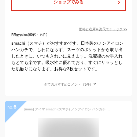
ショップでみる
価格と在庫を
楽天
でチェック
>>
RRgypsies(60代・男性)
smachi（スマチ）がおすすめです。日本製のノンアイロン
ハンカチで、しわにならず、スーツのポケットから取り出
したときに、いつもきれいに見えます。洗濯後のお手入れ
もとても楽です。吸水性に優れており、すぐにサラッとし
た肌触りになります。お得な3枚セットです。
全てのおすすめコメント（3件）
6
no.
[imaa] アイマ smachi(スマチ) ノンアイロン ハンカチ メンズ ギフト 日本製 約25cm×25cm Eセット(3枚)