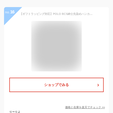
16
no.
【ギフトラッピング対応】POLO BCS紳士先染めハンカチ メンズ ブランド POLO BCS チェック柄 大人 ギフト プレゼント 50×50cm 綿100% 父の日 男性 退職 ビジネス カジュアル 紳士 おしゃれ フォーマル 結婚式 バレンタイン
ショップでみる
価格と在庫を
楽天
でチェック
>>
りーりよ