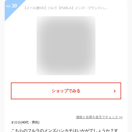
10
no.
【メール便OK】フルラ【FURLA】メンズ・ブランドハンカチ・大判ハンカチ 縦ストライプ イージーケア オシャレ 紳士用・男性 ビジネスハンカチ（サイズ50×50cm）シワになりにくくお手入れが簡単 プレゼントにもオススメ
ショップでみる
価格と在庫を
楽天
でチェック
>>
オロロ(40代・男性)
こちらのフルラのメンズハンカチはいかがでしょうか？す