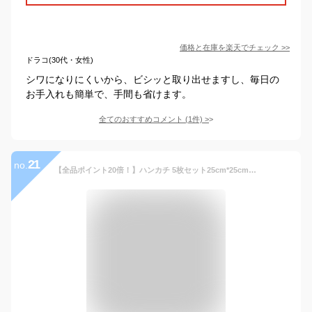
価格と在庫を
楽天
でチェック
>>
ドラコ(30代・女性)
シワになりにくいから、ビシッと取り出せますし、毎日の
お手入れも簡単で、手間も省けます。
全てのおすすめコメント
(
1
件)
>
21
no.
【全品ポイント20倍！】ハンカチ 5枚セット25cm*25cm コットン100％ メンズウーノ ハンカチ メンズ タオル 無地 プレゼント ブランド ギフト 柄ハンカチ セット タオルハンカチ メンズ レディース 【code1】 父の日