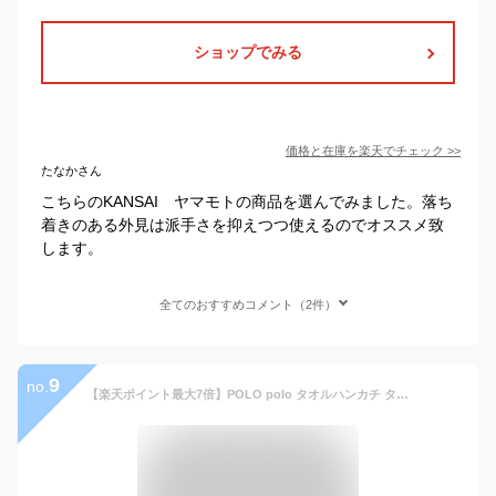
ショップでみる
価格と在庫を
楽天
でチェック
>>
たなかさん
こちらのKANSAI ヤマモトの商品を選んでみました。落ち
着きのある外見は派手さを抑えつつ使えるのでオススメ致
します。
全てのおすすめコメント（2件）
9
no.
【楽天ポイント最大7倍】POLO polo タオルハンカチ タオル ハンカチ 2枚セット ミニタオル ミニハンカチ ポロ 紳士 メンズ しわになりにくい加工 チェック ビジネス お祝い 汗 夏場 上品 手拭き はんかち 必需品 持ち歩き プレゼント 正規品