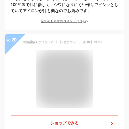
100％製で肌に優しく、シワになりにくい作りでピシッとし
ていてアイロンがけも楽なのでお薦めです。
全てのおすすめコメント
(
1
件)
>
20
no.
大感謝祭★ポイント20倍 【2個までメール便OK】MOTTERUポケスク タオルヘム加工 抗菌 防臭 吸水 バンブーレーヨン しわになりにくい 軽量 シンプル ビジネス 男女兼用 モッテル ポケットスクエア 無地
ショップでみる