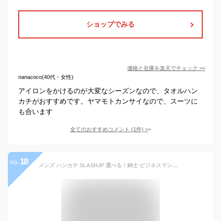
ショップでみる
価格と在庫を
楽天
でチェック
>>
nanacoco(40代・女性)
アイロンをかけるのが大変なシーズンなので、タオルハン
カチがおすすめです。ヤマモトカンサイなので、スーツに
も合います
全てのおすすめコメント
(
1
件)
>
18
no.
メンズ ハンカチ SLASHJP 選べる！紳士 ビジネスマンハンカチ ガーゼハンカチ ギフト 通勤 ビジネス 結婚式 普段使いやすい 大判 綿100% 4枚/５枚/6枚セット (6枚Aセット)