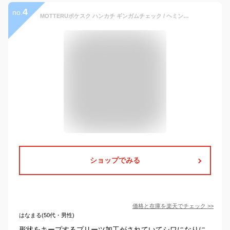
4
no.
MOTTERUポケスク ハンカチ ギンガムチェック / ヘミングプリーツ加工 抗菌 防臭 吸水 速乾 形状 VOLTEX ボルテックス しわになりにくい 軽量 シンプル ビジネス 男女兼用 モッテル ポケットスクエア 無地 父の日 ランキング入賞
ショップでみる
価格と在庫を
楽天
でチェック
>>
はなまる(50代・男性)
形状をキープするプリーツ加工がされていてシワになりに