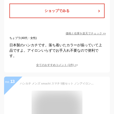
ショップでみる
価格と在庫を
楽天
でチェック
>>
ちょプラ(40代・女性)
日本製のハンカチです。落ち着いたカラーが揃っていて上
品ですよ。アイロンいらずでお手入れ不要なので便利で
す。
全てのおすすめコメント
(
1
件)
>
13
no.
ハンカチ メンズ smachi スマチ 5枚セット ノンアイロンハンカチ ハンカチーフ 日本製 約25cm×25cm ポケットチーフ プレゼント ギフト お返し 贈り物 お祝い 父の日 敬老の日 国産 今治産 吸水速乾 吸水 速乾 サステナブル 福袋