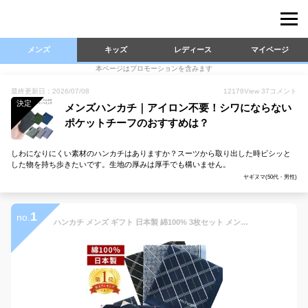
メンズ
キッズ
レディース
マイページ
本ページはプロモーションを含みます
最終更新日：2026/07/08
12178
View
37
コメント
決定
メンズハンカチ｜アイロン不要！シワにならない
ポケットチーフのおすすめは？
しわになりにくい素材のハンカチはありますか？スーツから取り出した時ビシッと
した物を持ち歩きたいです。生地の厚みは厚手でも構いません。
ヤギヌマ(50代・男性)
1
no.
ハンカチ メンズ ギフト 日本製 綿100% 3枚セット メンズハンカチ 紳士 おしゃれ 薄手 大きめ 45cm×45cm ビジネス フォーマル オフィスカジュアル 結婚式 お受験 コンパクト ポケット シンプル シック プレゼント