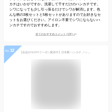
カチはいかがですか。洗濯して干すだけのハンカチです。
シワになっても少し引っ張るだけでシワが解消します。色
んな柄の3枚セットと5枚セットがありますのでお好きなセ
ットをお選びください。アイロン不要でシワにならないハ
ンカチですのでおすすめします。
全てのおすすめコメント
(
1
件)
>
12
no.
【全品10％OFFクーポン配布中】日本製 ハンカチ ノンアイロン 高吸水 【ケース入り】smachi / 約25×25cm タオル スマチ 抗菌 防臭 チェック ボーダー 花柄 メンズ レディース プレゼント ギフト 送料無料