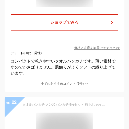
ショップでみる
価格と在庫を
楽天
でチェック
>>
アラート(60代・男性)
コンパクトで乾きやすいタオルハンカチです。薄い素材で
すのでかさばりません。肌触りがよくソフトの織り上げて
います。
全てのおすすめコメント
(
5
件)
>
22
no.
タオルハンカチ メンズ ハンカチ 5枚セット 柄 おしゃれ メンズハンカチ アイロン不要 男性 ハンカチギフト プチギフト タオル ハンカチタオル ハンドタオル おしゃれ 綿 コットン 25cm 速乾 ビジネス ハンカチセット ギフト