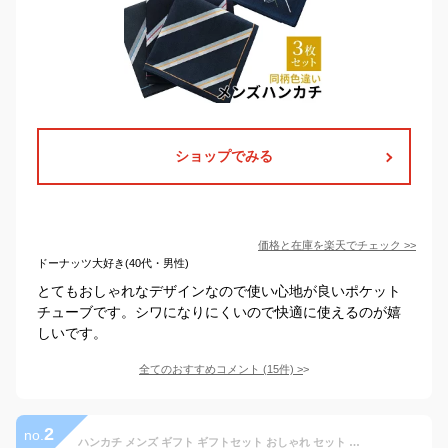
ショップでみる
価格と在庫を
楽天
でチェック
>>
ドーナッツ大好き(40代・男性)
とてもおしゃれなデザインなので使い心地が良いポケット
チューブです。シワになりにくいので快適に使えるのが嬉
しいです。
全てのおすすめコメント
(
15
件)
>
2
no.
ハンカチ メンズ ギフト ギフトセット おしゃれ セット 紳士 プレゼント 男性 メンズハンカチセット ファッション小物 男性用 3枚 日本製 綿100％ 綿