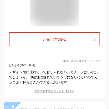
ショップでみる
価格と在庫を
楽天
でチェック
>>
はなまる(50代・男性)
デザイン性に優れていておしゃれなハンカチーフはいかが
でしょうか。伸縮性に優れていてシワになりにくいのでカ
ッコよく持ち歩きができると思います。
全てのおすすめコメント
(
1
件)
>
14
no.
smachi ハンカチ しわにならない 小花ちりめん ギフト レディース ノンアイロン ハンカチーフ スマチ 日本製 約25cm×25cm プレゼント 実用的 花柄 贈り物 プチギフト ビジネス メンズ 子供 大人 おしゃれ バレンタイン 入学 卒業 誕生日