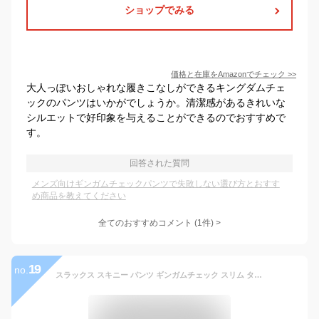
ショップでみる
価格と在庫を
Amazon
でチェック
>>
大人っぽいおしゃれな履きこなしができるキングダムチェ
ックのパンツはいかがでしょうか。清潔感があるきれいな
シルエットで好印象を与えることができるのでおすすめで
す。
回答された質問
メンズ向けギンガムチェックパンツで失敗しない選び方とおすす
め商品を教えてください
全てのおすすめコメント
(
1
件)
>
19
no.
スラックス スキニー パンツ ギンガムチェック スリム タイト 春夏 大きいサイズも入荷 ジャケパン ゴルフ 白/黒 薄地