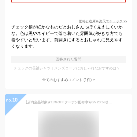
価格と在庫を
楽天
でチェック
>>
チェック柄が細かなものだとおじさんっぽく見えにくいか
な。色は黒やネイビーで落ち着いた雰囲気が好きな方でも
着やすいと思います。前開きにするとおしゃれに見えやす
くなります。
回答された質問
チェックの長袖シャツ｜メンズコーデにおしゃれなおすすめは？
全てのおすすめコメント
(
1
件)
>
10
no.
【店内全品対象★15%OFFクーポン配布中★8/5 23:59まで】シャツ カジュアル メンズ 形態安定 チェック柄 長袖 ボタンダウン 肩まわり お腹ゆったり 消臭テープ付 グリーン系/ネイビー系 ギンガム ブルー系 黒系 3L〜10L ビッグ ラージ ニッセン nissen