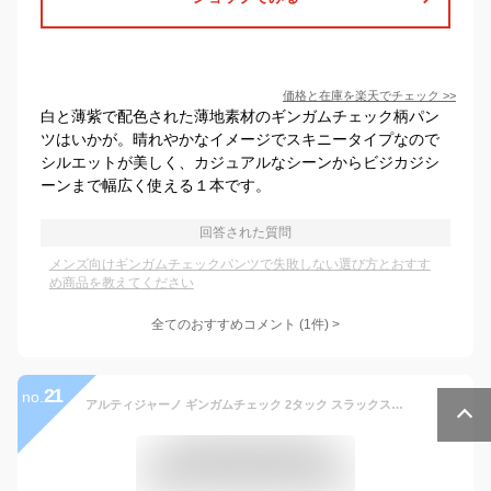
価格と在庫を
楽天
でチェック
>>
白と薄紫で配色された薄地素材のギンガムチェック柄パン
ツはいかが。晴れやかなイメージでスキニータイプなので
シルエットが美しく、カジュアルなシーンからビジカジシ
ーンまで幅広く使える１本です。
回答された質問
メンズ向けギンガムチェックパンツで失敗しない選び方とおすす
め商品を教えてください
全てのおすすめコメント
(
1
件)
>
21
no.
アルティジャーノ ギンガムチェック 2タック スラックス サイズM 古着 メンズ タグ付未使用品 裾未処理 KF-8 20230813