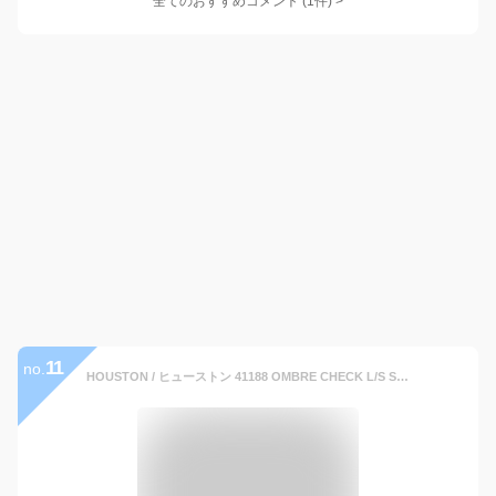
全てのおすすめコメント
(
1
件)
>
11
no.
HOUSTON / ヒューストン 41188 OMBRE CHECK L/S SHIRT / オンブレチェック長袖シャツ -全8色- オープンカラー 開襟シャツ メンズ レーヨン オールドアメリカン 大きいサイズ グラデーション ミリタリー カジュアル [41188]