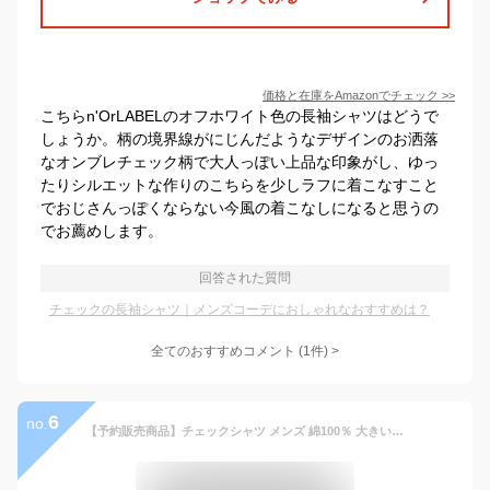
価格と在庫を
Amazon
でチェック
>>
こちらn'OrLABELのオフホワイト色の長袖シャツはどうで
しょうか。柄の境界線がにじんだようなデザインのお洒落
なオンブレチェック柄で大人っぽい上品な印象がし、ゆっ
たりシルエットな作りのこちらを少しラフに着こなすこと
でおじさんっぽくならない今風の着こなしになると思うの
でお薦めします。
回答された質問
チェックの長袖シャツ｜メンズコーデにおしゃれなおすすめは？
全てのおすすめコメント
(
1
件)
>
6
no.
【予約販売商品】チェックシャツ メンズ 綿100％ 大きいサイズ ネルシャツ コットン 大きめ 長袖シャツ 格子柄シャツ カジュアル おしゃれ アメリカサイズ カップル 秋服 秋 冬服 冬 春服 コットン S~5L MATCH麻吉