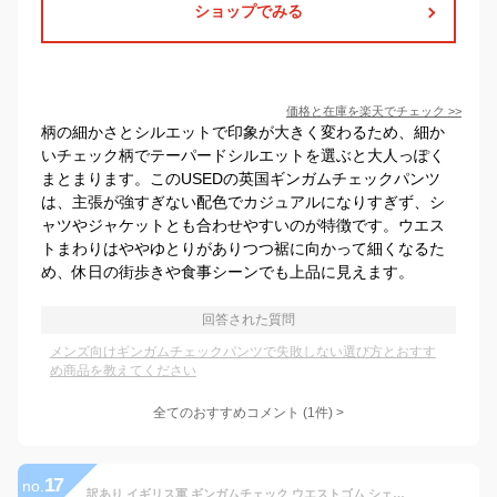
ショップでみる
価格と在庫を
楽天
でチェック
>>
柄の細かさとシルエットで印象が大きく変わるため、細か
いチェック柄でテーパードシルエットを選ぶと大人っぽく
まとまります。このUSEDの英国ギンガムチェックパンツ
は、主張が強すぎない配色でカジュアルになりすぎず、シ
ャツやジャケットとも合わせやすいのが特徴です。ウエス
トまわりはややゆとりがありつつ裾に向かって細くなるた
め、休日の街歩きや食事シーンでも上品に見えます。
回答された質問
メンズ向けギンガムチェックパンツで失敗しない選び方とおすす
め商品を教えてください
全てのおすすめコメント
(
1
件)
>
17
no.
訳あり イギリス軍 ギンガムチェック ウエストゴム シェフパンツ USED 208UD-