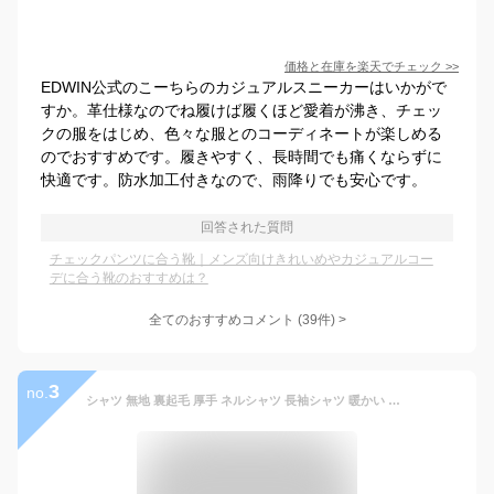
価格と在庫を
楽天
でチェック
>>
EDWIN公式のこーちらのカジュアルスニーカーはいかがで
すか。革仕様なのでね履けば履くほど愛着が沸き、チェッ
クの服をはじめ、色々な服とのコーディネートが楽しめる
のでおすすめです。履きやすく、長時間でも痛くならずに
快適です。防水加工付きなので、雨降りでも安心です。
回答された質問
チェックパンツに合う靴｜メンズ向けきれいめやカジュアルコー
デに合う靴のおすすめは？
全てのおすすめコメント
(
39
件)
>
3
no.
シャツ 無地 裏起毛 厚手 ネルシャツ 長袖シャツ 暖かい ヘビーウェイト メンズ アメカジ 冬用 冬服 オシャレ PT