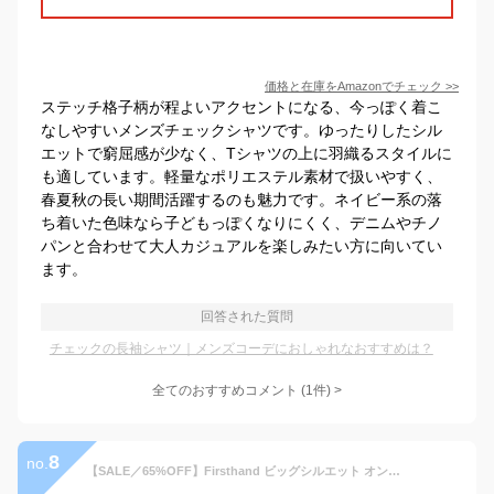
価格と在庫を
Amazon
でチェック
>>
ステッチ格子柄が程よいアクセントになる、今っぽく着こ
なしやすいメンズチェックシャツです。ゆったりしたシル
エットで窮屈感が少なく、Tシャツの上に羽織るスタイルに
も適しています。軽量なポリエステル素材で扱いやすく、
春夏秋の長い期間活躍するのも魅力です。ネイビー系の落
ち着いた色味なら子どもっぽくなりにくく、デニムやチノ
パンと合わせて大人カジュアルを楽しみたい方に向いてい
ます。
回答された質問
チェックの長袖シャツ｜メンズコーデにおしゃれなおすすめは？
全てのおすすめコメント
(
1
件)
>
8
no.
【SALE／65%OFF】Firsthand ビッグシルエット オンブレ チェックシャツ / 長袖 / レギュラーカラー 26SS フリークスストア トップス シャツ・ブラウス ブラック グレー ホワイト【RBA_E】