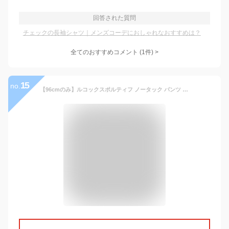
回答された質問
チェックの長袖シャツ｜メンズコーデにおしゃれなおすすめは？
全てのおすすめコメント
(
1
件)
>
15
no.
【96cmのみ】ルコックスポルティフ ノータック パンツ 96cm 100cm 105cm 110cm メンズ 大きいサイズ ストレッチ UVカット メッシュ 通気性 カジュアル 大人カジュアル フォーサー ギンガムチェック ボトムス ゴルフ ロングパンツ スポーツ ネイビー le coq sportif