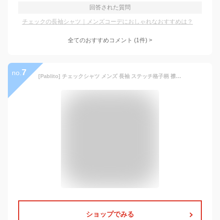
回答された質問
チェックの長袖シャツ｜メンズコーデにおしゃれなおすすめは？
全てのおすすめコメント
(
1
件)
>
7
no.
[Pablito] チェックシャツ メンズ 長袖 ステッチ格子柄 襟付き ゆったり カジュアル 春 夏 秋 ポリエステル 軽量 大きいサイズ M〜3XL (JP, アルファベット, L, ネイビー)
ショップでみる