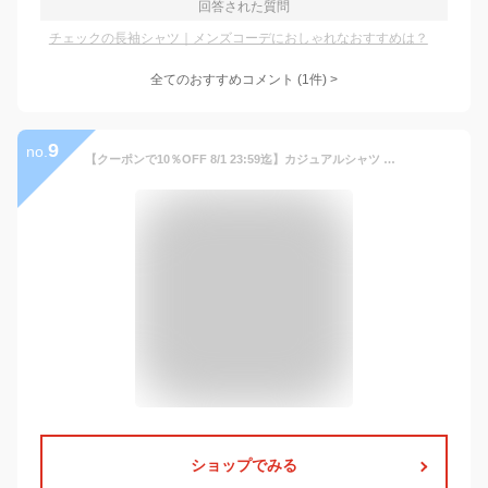
回答された質問
チェックの長袖シャツ｜メンズコーデにおしゃれなおすすめは？
全てのおすすめコメント
(
1
件)
>
9
no.
【クーポンで10％OFF 8/1 23:59迄】カジュアルシャツ メンズ 春 夏 秋 冬 トップス 黒 ネイビー S-3L 長袖 羽織 ギンガムチェック チェック柄 ストライプ柄 ボタン 襟付き 前開き 配色 大きいサイズ オシャレウォーカー※メール便可※【10】
ショップでみる