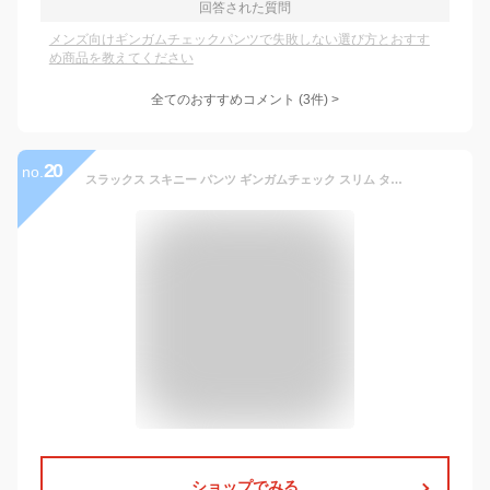
回答された質問
メンズ向けギンガムチェックパンツで失敗しない選び方とおすす
め商品を教えてください
全てのおすすめコメント
(
3
件)
>
20
no.
スラックス スキニー パンツ ギンガムチェック スリム タイト 春夏 大きいサイズも入荷 ジャケパン ゴルフ 白 薄紫 ラベンダー パステルカラー 薄地 クラシカル エレガント カジュアル バイカラー きれいめ カジュアル ビジネス
ショップでみる