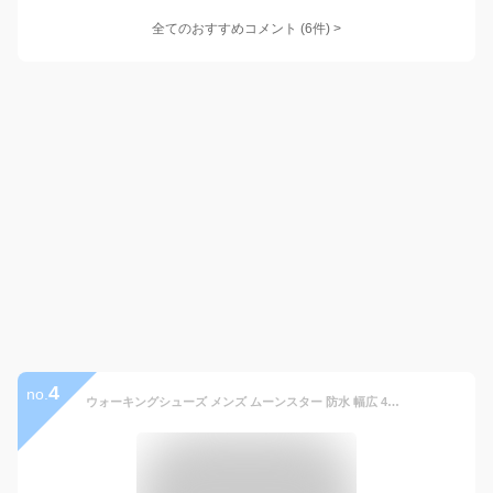
全てのおすすめコメント
(
6
件)
>
4
no.
ウォーキングシューズ メンズ ムーンスター 防水 幅広 4E 疲れない 外反母趾 スニーカー 靴 カジュアル サプリスト 黒 茶 紺 ブラック ブラウン カーキ ネイビー アウトドア 登山 MOONSTAR SPLT M196