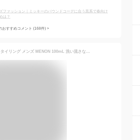
ズファッション｜ミッキーのバウンドコーデに合う黒系で春向け
めは？
のおすすめコメント
(
168
件)
>
ヘアオイル 洗い流さない スタイリング メンズ MENON 100mL 洗い流さないトリートメント オーガニック 男性 女性 しっとり 香り ダメージ トリートメント クセ毛 寝ぐせ ダメージケア ダメージヘア 補修 髪 痛み うねり 乾燥