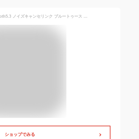
ワイヤレスイヤホン Bluetooth5.3 ノイズキャンセリンク ブルートゥース コンパクト イヤホン ワイヤレス 瞬間接続 低遅延 左右分離型 マイク付き 軽型 ブルート片耳 両耳通話 IPX7防水 マイク内蔵 充電式 Hi-Fi高音質 ミニヘッドホン
ショップでみる