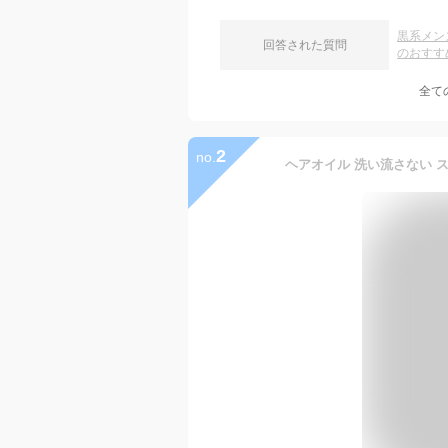
黒系メン
回答された質問
のおすす
全て
2
no.