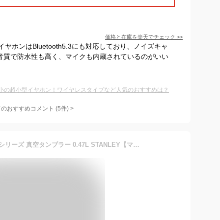
価格と在庫を
楽天
でチェック
>>
ホンはBluetooth5.3にも対応しており、ノイズキャ
高音質で防水性も高く、マイクも内蔵されているのがいい
小の超小型イヤホン！ワイヤレスタイプなど人気のおすすめは？
てのおすすめコメント
(
5
件)
>
【公認店】スタンレー ゴーシリーズ 真空タンブラー 0.47L STANLEY【マグ 真空 運動会 マグカップ 二層 断熱 マイボトル コーヒー 珈琲 保温 保冷 おしゃれ メンズ キャンプ アウトドア オフィス スタンレイ 蓋付き フタ付き 誕生日プレゼント 】