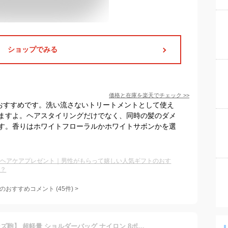
ショップでみる
価格と在庫を
楽天
でチェック
>>
がおすすめです。洗い流さないトリートメントとして使え
ますよ。ヘアスタイリングだけでなく、同時の髪のダメ
す。香りはホワイトフローラルかホワイトサボンかを選
ズヘアケアプレゼント｜男性がもらって嬉しい人気ギフトのおす
は？
のおすすめコメント
(
45
件)
>
【9年連続☆No.1 / 王道メンズ鞄】 超軽量 ショルダーバッグ ナイロン 8ポケット 撥水 スキミング 防止 軽い 斜めがけ バッグ サコッシュ ウエストバッグ メンズ レディース 小型 収納 ボディバッグ 人気 カバン ブランド アウトドア 旅行 散歩 トラベル ビジネス / SHB1