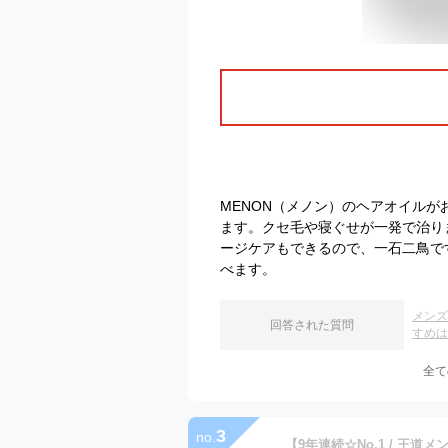
MENON（メノン）のヘアオイル
ます。クセ毛や寝ぐせが一発で治り
ージケアもできるので、一石二鳥で
べます。
メン
回答された質問
すめ
全て
3
no.