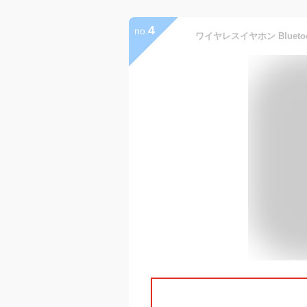
4
no.