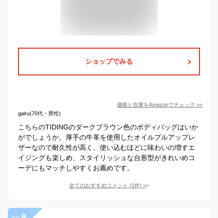
ショップでみる
価格と在庫を
Amazon
でチェック
>>
gairu(70代・男性)
こちらのTIDINGのダークブラウン色のボディバッグはいか
がでしょうか。厚手の牛革を使用したオイルプルアップレ
ザーなので耐久性が高く、使い込むほどに味わいの増すエ
イジングも楽しめ、スタイリッシュな台形型がきれいめコ
ーデにもマッチしやすくお薦めです。
全てのおすすめコメント
(
1
件)
>
9
no.