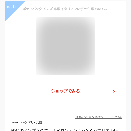
6
no.
ボディバッグ メンズ 本革 イタリアンレザー 牛革 3WAY ボディーバッグ バックパック ハンドバッグ 斜めがけ ショルダーバッグ リュック メッセンジャーバッグ 自転車 街乗り 大容量 DomTeporna Italy ブランド おしゃれ プレゼント ギフト 送料無料
ショップでみる
価格と在庫を
楽天
でチェック
>>
nanacoco(40代・女性)
50代のメンズなので、ナイロンとかじゃなくってリアルレ