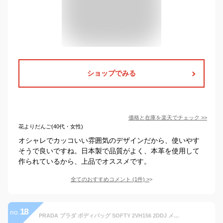
ショップでみる
価格と在庫を
楽天
でチェック
>>
花よりだんご(40代・女性)
オシャレでカッコいい雰囲気のデザインだから、使いやす
そうで良いですね。日本製で品質がよく、本革を使用して
作られているから、上品でオススメです。
全てのおすすめコメント
(
1
件)
>
18
no.
PRADA プラダ ボディバッグ SOFTY 2VH156 2DDJ メンズ レザー ベルトバッグ トラベルバッグ ウォレットバッグ トライアングルロゴ 鞄 F0002/NERO