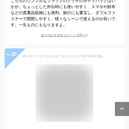
こちらのシンプルなブラックのグッチのボディバックはい
かが。ちょっとした外出時にも使いやすく、スマホや財布
などの貴重品収納にも便利。旅行にも重宝し、ダブルファ
スナーで開閉しやすく、様々なシーンで使えるのが良いで
す。一生ものにもなりますよ。
全てのおすすめコメント
(
2
件)
>
23
no.
ポーター フリースタイル ウエストバッグ 707-07147 吉田カバン PORTER FREE STYLE WAIST BAG 吉田かばん メンズ レディース 小さめ A5 大人 斜めがけ カジュアル シンプル バッグ おしゃれ 軽量