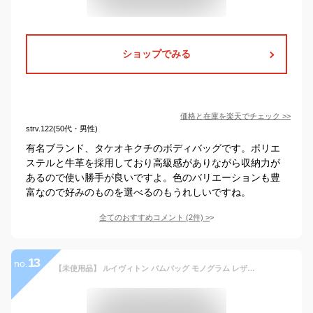
ショップでみる
価格と在庫を
楽天
でチェック
>>
strv.122(50代・男性)
有名ブランド、タケオキクチのボディバッグです。ポリエ
ステルと牛革を採用しており高級感がありながら収納力が
あるので使い勝手が良いですよ。色のバリエーションも豊
富なので好みのものを選べるのもうれしいですね。
全てのおすすめコメント
(
2
件)
>
13
no.
【未使用品】 ルイヴィトン バムバッグ モノグラム レザー ブラウン ルイヴィトン ボディバッグ ポシェット LOUIS VUITTON ルイヴィトン ショルダーバッグ メンズ レディース LVロゴ ウエストポーチ クロスボディバッグ ミニバッグ ウエストバッグ バック BAG ブランド