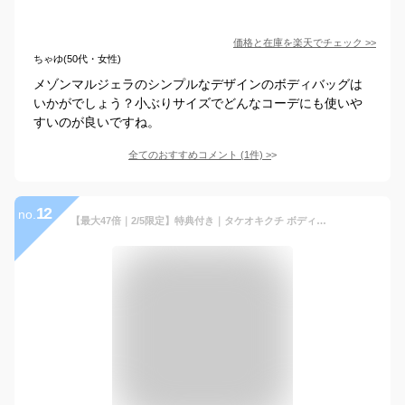
価格と在庫を
楽天
でチェック
>>
ちゃゆ(50代・女性)
メゾンマルジェラのシンプルなデザインのボディバッグは
いかがでしょう？小ぶりサイズでどんなコーデにも使いや
すいのが良いですね。
全てのおすすめコメント
(
1
件)
>
12
no.
【最大47倍｜2/5限定】特典付き｜タケオキクチ ボディバッグ ワンショルダーバッグ メンズ ブランド 日本製 TAKEO KIKUCHI 723901