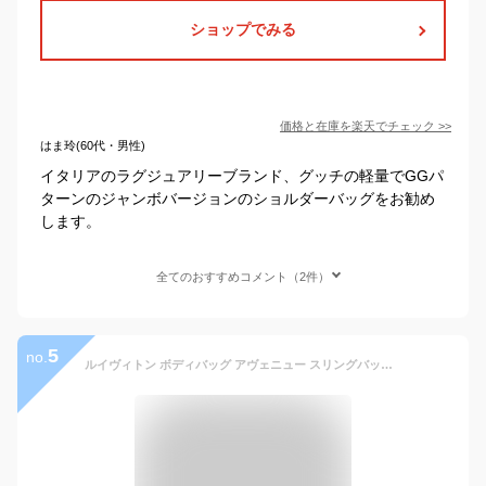
ショップでみる
価格と在庫を
楽天
でチェック
>>
はま玲(60代・男性)
イタリアのラグジュアリーブランド、グッチの軽量でGGパ
ターンのジャンボバージョンのショルダーバッグをお勧め
します。
全てのおすすめコメント（2件）
5
no.
ルイヴィトン ボディバッグ アヴェニュー スリングバッグ ダミエ グラフィット レザー ルイヴィトン ショルダーバッグ LOUIS VUITTON ルイヴィトン ポシェット メンズ クロスボディバッグ ポーチ バック BAG ブランド 新品 送料無料