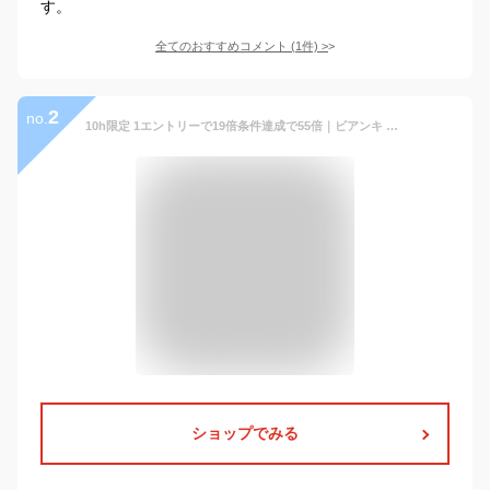
す。
全てのおすすめコメント
(
1
件)
>
2
no.
10h限定 1エントリーで19倍条件達成で55倍｜ビアンキ ボディバッグ Bianchi Maestosita バッグ ワンショルダーバッグ 斜めがけ 斜め掛け タテ型 縦 A5 軽量 軽い 自転車 合成皮革 メンズ レディース TBPI-02 TBPI-02M
ショップでみる