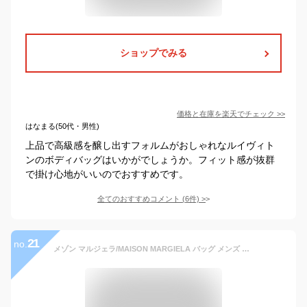
ショップでみる
価格と在庫を
楽天
でチェック
>>
はなまる(50代・男性)
上品で高級感を醸し出すフォルムがおしゃれなルイヴィト
ンのボディバッグはいかがでしょうか。フィット感が抜群
で掛け心地がいいのでおすすめです。
全てのおすすめコメント
(
6
件)
>
21
no.
メゾン マルジェラ/MAISON MARGIELA バッグ メンズ GLAM SLAM SPORT ON BODY BAG ボディバッグ/ウエストポーチ BLACK SB2WG0011-P1511-T8013