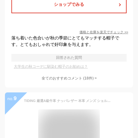
ショップでみる
価格と在庫を
楽天
でチェック
>>
落ち着いた色合いが秋の季節にとてもマッチする帽子で
す。とてもおしゃれで好印象を与えます。
回答された質問
大学生の秋コーデに馴染む帽子のお勧めは？
全てのおすすめコメント
(
18
件)
>
9
no.
TIDING 厳選A級牛革 ナッパレザー 本革 メンズ ショルダーバッグ メッセンジャーバッグ A4対応 軽量 通勤 カジュアル 自転車 ブラック 2色 春夏