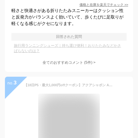
価格と在庫を
楽天
でチェック
>>
軽さと快適さがある折りたたみスニーカーはクッション性
と反発力がバランスよく効いていて、歩くたびに足取りが
軽くなる感じがクセになります。
回答された質問
旅行用ランニングシューズ｜持ち運び便利！おりたたみなどかさ
ばらないのは？
全てのおすすめコメント
(
5
件)
>
3
no.
【18日P5・最大1,000円offクーポン】アクアシャボン AQUA SAVON フレグランス 80ml [全8種] 送料無料＆おまけ付き【あす楽対応_14時まで】【EARTH】石鹸の香り ウォータリーシャンプー オードパルファム オードトワレ【人気 ブランド ギフト 誕生日 プレゼント】母の日