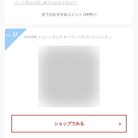
メンズ用はげ隠し帽子のおすすめは？
全てのおすすめコメント
(
34
件)
>
17
no.
CHARM メッシュ ロング ターバン ヘアバンド | メンズ レディース 春 夏 春夏 春用 夏用 コットン 綿100% ヘッドバンド ヘアーバンド ヘアターバン ヘアーターバン ヘアアレンジ 幅広 ワイド ボリューム おしゃれ シンプル ヘアアクセ まとめ髪 白髪隠し ネックウォーマー
ショップでみる