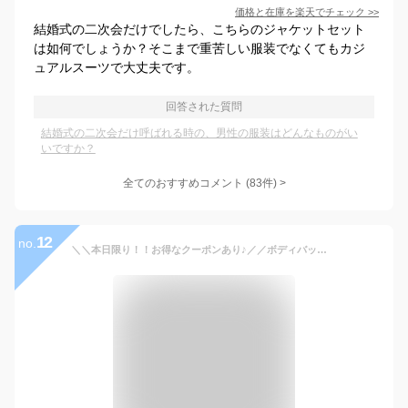
価格と在庫を
楽天
でチェック
>>
結婚式の二次会だけでしたら、こちらのジャケットセット
は如何でしょうか？そこまで重苦しい服装でなくてもカジ
ュアルスーツで大丈夫です。
回答された質問
結婚式の二次会だけ呼ばれる時の、男性の服装はどんなものがい
いですか？
全てのおすすめコメント
(
83
件)
>
12
no.
＼＼本日限り！！お得なクーポンあり♪／／ボディバッグ メンズ ショルダーバッグ メンズ 肩掛けバッグ 肩がけバッグ メッセンジャーバッグ ボディーバッグ ワンショルダーバッグ 斜めがけバッグ 斜めがけ バッグ バック 防水 撥水 軽量 多収納 小さめ プレゼント 父の日