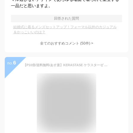
一品だと思いますよ。
回答された質問
結婚式に着るメンズセットアップ！フォーマル以外のカジュアル
＆かっこいいのは？
全てのおすすめコメント
(
50
件)
>
6
no.
【P10倍/送料無料/あす楽】KERASTASE ケラスターゼ RE ソワン ド フォルス 200g ダメージ毛 ヘアトリートメント カラー パーマ 高品質 プレゼント おすすめ 美容室 サロン専売 レジスタンス トリートメント ケア 緑 グリーン