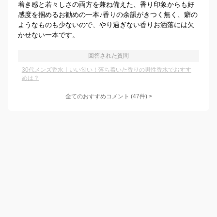
着き感と若々しさの両方を兼ね備えた、香り印象からも好
感度を掴めるお勧めの一本♪香りの余韻がきつく無く、癖の
ようなものも少ないので、やり過ぎない香りお洒落には欠
かせない一本です。
回答された質問
30代メンズ香水｜いい匂い！落ち着いた香りの男性香水でおすす
めは？
全てのおすすめコメント
(
47
件)
>