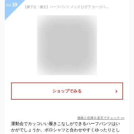
19
no.
【膝下丈・膝丈】ハーフパンツ メンズ ひざ下 カーゴパンツ 7分丈 スポーツ 太め ゆったり 夏 夏用 クロップドパンツ 大きいサイズ 七分丈 短パン ショーパン ミリタリー キングサイズ 軽量 M L LL XL 全8色 ジェネレス スーパーSALE スーパーセール
ショップでみる
価格と在庫を
楽天
でチェック
>>
運動会でカッコいい履きこなしができるハーフパンツはい
かがでしょうか。ポロシャツと合わせやすくゆったりとし