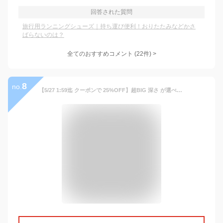
回答された質問
旅行用ランニングシューズ｜持ち運び便利！おりたたみなどかさ
ばらないのは？
全てのおすすめコメント
(
22
件)
>
8
no.
【5/27 1:59迄 クーポンで 25%OFF】超BIG 深さ が選べる 大きいサイズ のキャップ メンズ キャップ 帽子 メンズ 深め 深い 浅め 普通 ビッグサイズ L XL XXL スポーツ キャンプ 釣り ゴルフ 野球帽 UVカット 20代 30代 40代 50代 60代 春夏 秋冬 オルネート