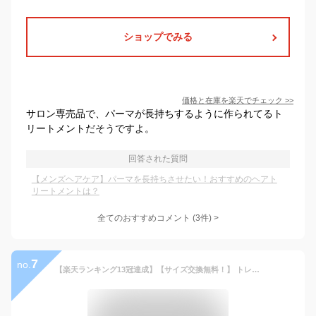
ショップでみる
価格と在庫を
楽天
でチェック
>>
サロン専売品で、パーマが長持ちするように作られてるト
リートメントだそうですよ。
回答された質問
【メンズヘアケア】パーマを長持ちさせたい！おすすめのヘアト
リートメントは？
全てのおすすめコメント
(
3
件)
>
7
no.
【楽天ランキング13冠達成】【サイズ交換無料！】 トレーニングシューズ フィットネスシューズ マリンシューズ ボルダリング シューズ トレーニングシューズ ジム 靴 レディース メンズ 28.5 ベアフットシューズ 筋トレ ベアフット 足袋シューズ 運動靴 スポーツシューズ