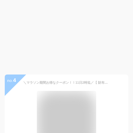
4
no.
＼マラソン期間お得なクーポン！！11日2時迄／【 財布を開かず小銭が出せる】《ランキング1位受賞！》スリム ブライドルレザー 二つ折り財布 メンズ 本革 GRACIA グラシア 大容量 BOX型小銭入れ 二つ折り 財布 プレゼント 人気 新生活 革 サイフ ギフト 送料無料