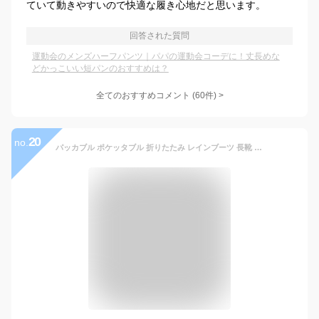
ていて動きやすいので快適な履き心地だと思います。
回答された質問
運動会のメンズハーフパンツ｜パパの運動会コーデに！丈長めな
どかっこいい短パンのおすすめは？
全てのおすすめコメント
(
60
件)
>
20
no.
パッカブル ポケッタブル 折りたたみ レインブーツ 長靴 レディース メンズ 男 女 キャンプ フェス 釣り 雪 台風 ポータブル hnfu5501