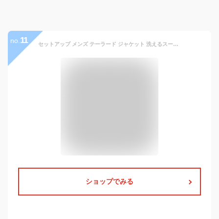
11
no.
セットアップ メンズ テーラード ジャケット 洗えるスーツ 接触冷感 超伸縮 吸水速乾 家庭洗濯可能 おしゃれ ストレッチ テレワーク 在宅勤務 ゴルフウェア ファスナー付き 卒業式 セレモニースーツ ブルゾン 全4色 5140-8606 5210-6306 ジェネレス
ショップでみる