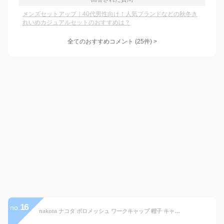
メンズセットアップ｜40代男性向け！人気ブランドなどの秋冬き
れいめカジュアルセットのおすすめは？
全てのおすすめコメント
(
25
件)
>
16
no.
nakota ナコタ ポロメッシュ ワークキャップ 帽子 キャップ メンズ レディース 深め ブランド 夏 夏用 涼しい 大きいサイズ 小さめサイズ 熱中症対策 紫外線対策 UV プレゼント 洗える