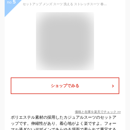
5
no.
セットアップ メンズ スーツ 洗える ストレッチスーツ 春 夏 秋 冬 AWC ブランド ストレッチ カジュアルスーツ オールシーズン ビジネス ビジネススーツ ウォッシャブル 大きいサイズ 自転車 通勤 オフィス カジュアル テレワーク 婚活 M/L/LL/3L ベージュ/ネイビー/ブラック
ショップでみる
価格と在庫を
楽天
でチェック
>>
ポリエステル素材の採用したカジュアルスーツのセットア
ップです。伸縮性があり、着心地がよく楽ですよ。フォー
マル過ぎないデザインであらゆる場面で着られて重宝する