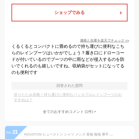
ショップでみる
価格と在庫を
楽天
でチェック
>>
くるくるとコンパクトに畳めるので持ち運びに便利なこち
らのレインブーツはいかがでしょう？履き口にドローコー
ドが付いているのでブーツの中に雨などが侵入するのを防
いでくれるのも嬉しいですね。収納袋がセットになってる
のも便利です
回答された質問
折りたたみ長靴｜持ち運びに便利なパッカブルレインブーツのお
すすめは？
全てのおすすめコメント
(
1
件)
>
21
no.
HOUSTON ヒューストン シャツ メンズ 長袖 無地 厚手 アメカジ 綿100% 長袖シャツ ネルシャツ ワーク 春 秋 冬 服 カジュアル ギフト sk