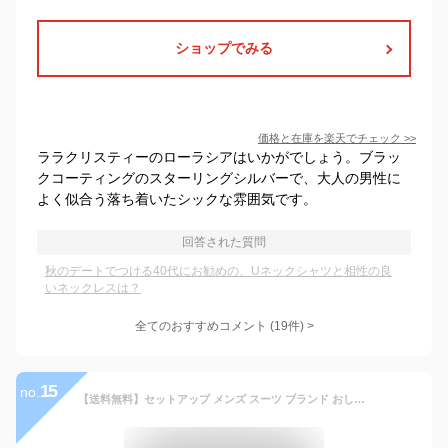
ショップでみる
価格と在庫を
楽天
でチェック
>>
ララクリスティーのローラシアはいかがでしょう。ブラッ
クコーティングのスターリングシルバーで、大人の男性に
よく似合う落ち着いたシックな雰囲気です。
回答された質問
秋のデートでつける40代にお勧めの、Uネックシャツと相性の良
いネックレスは？
全てのおすすめコメント
(
19
件)
>
15
no.
【送料無料】セットアップ メンズ スーツ ブランド おしゃれ テーラード ジャケット 上下セット 2点セット ストレッチ 伸縮性 大人 シンプル 無地 定番 カジュアルスーツ オフィスカジュアル ビジネス ゴルフウェア ブラック 父の日 VICCI 男 男性 服 20代 30代 40代 50代