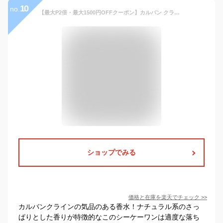
10
no.
【最大P2倍・最大1500円OFFクーポン】カルバン クライン CALVIN KLEIN シーケーワン CK1 EDT SP 100ml【送料無料】【新旧パッケージ混在】【当日発送_お休み中】【香水 メンズ レディース】【EARTH】【人気 ブランド ギフト 誕生日 プレゼント】
ショップでみる
価格と在庫を
楽天
でチェック
>>
カルバンクラインの気品のある香水！ナチュラル系のさっ
ぱりとした香りが特徴的なこのシーケーワンは適度な落ち