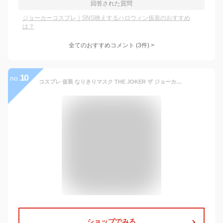
回答された質問
ジョーカーコスプレ｜SNS映えするハロウィン仮装のおすすめ
は？
全てのおすすめコメント
(
3
件)
>
10
no.
コスプレ 仮装 なりきりマスク THE JOKER ザ ジョーカー オガワスタジオ バットマン プチ仮装 コスプレ小物 小道具 映画キャラクター フリーサイズ 天然ラテックス製
ショップでみる