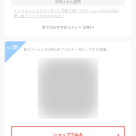
回答された質問
インスタントカメラ｜安いし手軽で使いやすい！レトロが人気の
使い捨てカメラのおすすめは？
全てのおすすめコメント
(
1
件)
>
20
no.
富士フィルム FUJIFILM フジカラー 写ルンです 27枚撮り 16936017 LF JDV1 SP FL 27SH 1 使い捨てカメラ 修学旅行 レトロ
ショップでみる