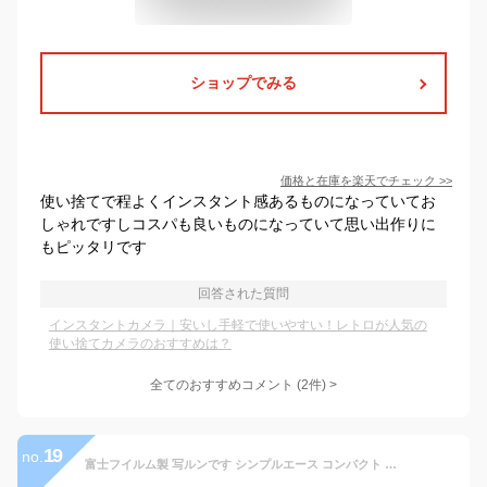
ショップでみる
価格と在庫を
楽天
でチェック
>>
使い捨てで程よくインスタント感あるものになっていてお
しゃれですしコスパも良いものになっていて思い出作りに
もピッタリです
回答された質問
インスタントカメラ｜安いし手軽で使いやすい！レトロが人気の
使い捨てカメラのおすすめは？
全てのおすすめコメント
(
2
件)
>
19
no.
富士フイルム製 写ルンです シンプルエース コンパクト 使い捨てカメラ 初期モデルデザイン 27枚 フィルムカメラ レトロ インスタントカメラ & SOLOFIS カメラクリーナー付 (1個)