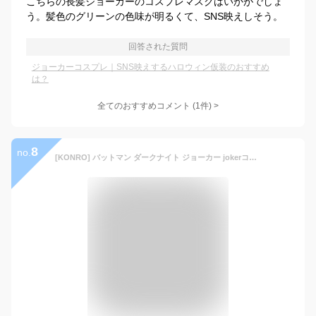
こちらの長髪ジョーカーのコスプレマスクはいかがでしょ
う。髪色のグリーンの色味が明るくて、SNS映えしそう。
回答された質問
ジョーカーコスプレ｜SNS映えするハロウィン仮装のおすすめ
は？
全てのおすすめコメント
(
1
件)
>
8
no.
[KONRO] バットマン ダークナイト ジョーカー jokerコスプレ衣装 お盆 コスチューム 仮装 プレゼント 祭り、 変装、コスプレ祭 (男M)