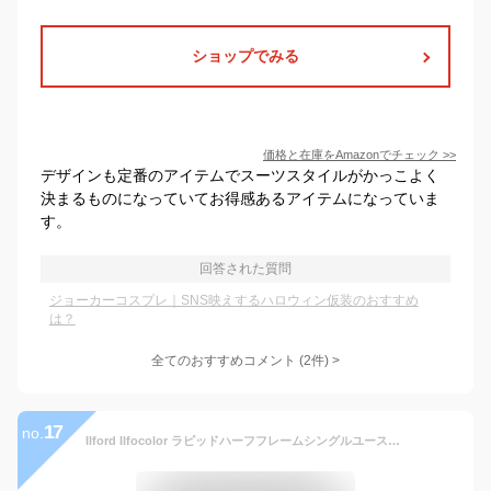
ショップでみる
価格と在庫を
Amazon
でチェック
>>
デザインも定番のアイテムでスーツスタイルがかっこよく
決まるものになっていてお得感あるアイテムになっていま
す。
回答された質問
ジョーカーコスプレ｜SNS映えするハロウィン仮装のおすすめ
は？
全てのおすすめコメント
(
2
件)
>
17
no.
Ilford Ilfocolor ラピッドハーフフレームシングルユースカメラ プリロード35mm 400 ISOフィルム、固定焦点31mmレンズ、54枚露出(ブラック)