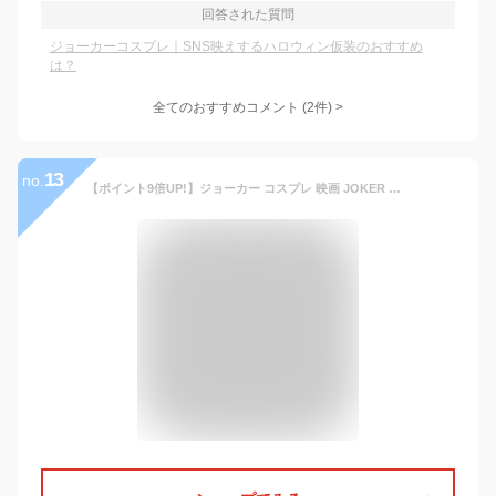
回答された質問
ジョーカーコスプレ｜SNS映えするハロウィン仮装のおすすめ
は？
全てのおすすめコメント
(
2
件)
>
13
no.
【ポイント9倍UP!】ジョーカー コスプレ 映画 JOKER 赤 コスチューム ピエロ ハロウィン イベント 仮装 変装 衣装 忘年会 新年会 27cos01