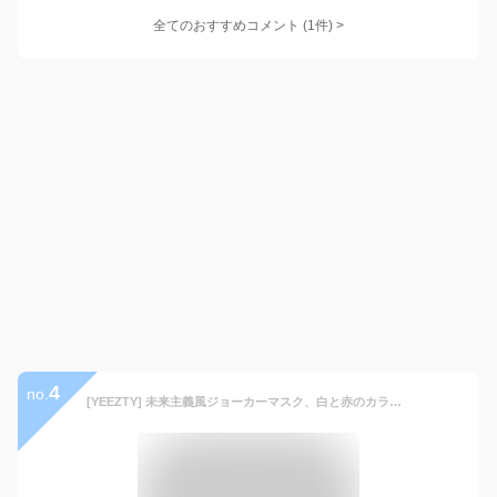
全てのおすすめコメント
(
1
件)
>
4
no.
[YEEZTY] 未来主義風ジョーカーマスク、白と赤のカラーリング。パンクスタイルの汚れた三つ編みと二次元キャラクターのコスチュームアクセサリー。ハロウィンパーティー用のCOSPLAYジョーカー用ウィッグとマスク。 (B)