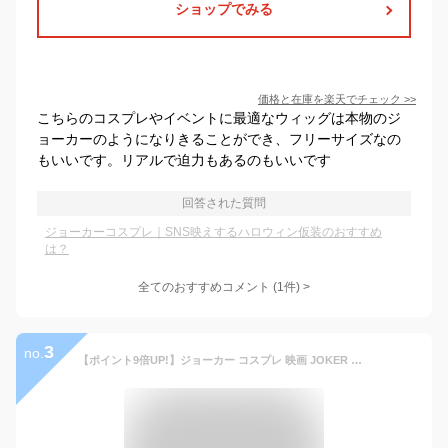
ショップでみる
価格と在庫を
楽天
でチェック
>>
こちらのコスプレやイベントに最適なウィッグは本物のジ
ョーカーのようになりきることができ、フリーサイズなの
もいいです。リアルで迫力もあるのもいいです
回答された質問
ジョーカーコスプレ｜SNS映えするハロウィン仮装のおすすめ
は？
全てのおすすめコメント
(
1
件)
>
3
no.
【ポイント9倍UP!】ジョーカー コスプレ 映画 JOKER 赤 コスチューム ピエロ ハロウィン イベント 仮装 変装 衣装 忘年会 新年会 27cos01