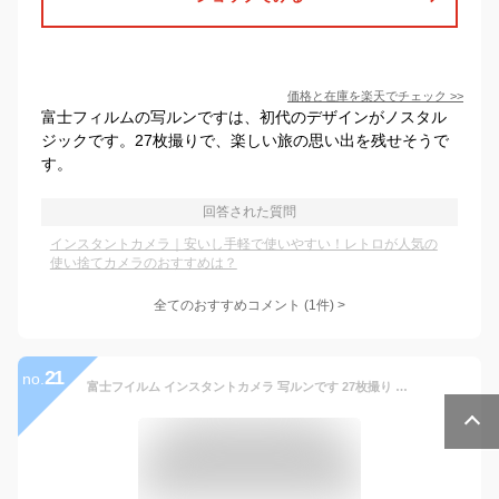
価格と在庫を
楽天
でチェック
>>
富士フィルムの写ルンですは、初代のデザインがノスタル
ジックです。27枚撮りで、楽しい旅の思い出を残せそうで
す。
回答された質問
インスタントカメラ｜安いし手軽で使いやすい！レトロが人気の
使い捨てカメラのおすすめは？
全てのおすすめコメント
(
1
件)
>
21
no.
富士フイルム インスタントカメラ 写ルンです 27枚撮り LF JDV1 SP FL 27SH 1 使い捨てカメラ