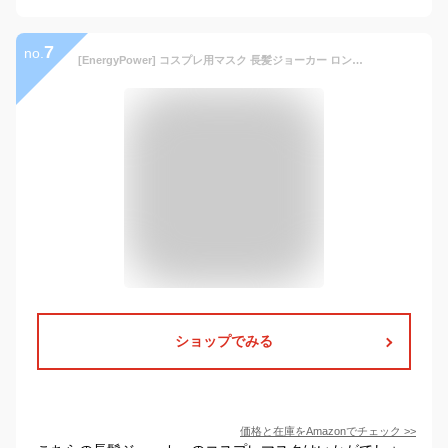
7
no.
[EnergyPower] コスプレ用マスク 長髪ジョーカー ロン毛ピエロ ハロウィン 仮装 業務用 ハロウィーン フルフェイス ジョークグッズ パーティ/イベント用コスチューム 悪魔 妖怪 モンスター 宇宙人 怪物 ドッキリ いたずら お化け屋敷 お祭り 誕生日 学園祭 文化祭
ショップでみる
価格と在庫を
Amazon
でチェック
>>