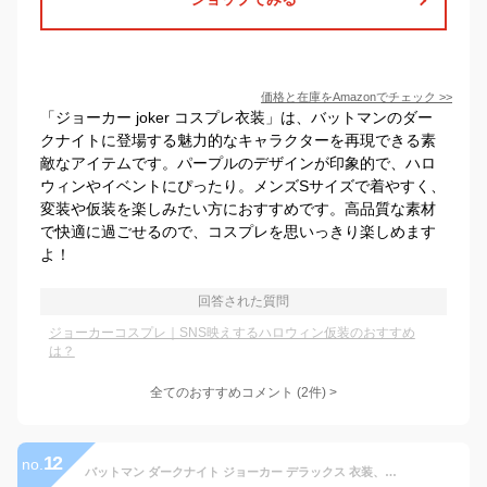
価格と在庫を
Amazon
でチェック
>>
「ジョーカー joker コスプレ衣装」は、バットマンのダー
クナイトに登場する魅力的なキャラクターを再現できる素
敵なアイテムです。パープルのデザインが印象的で、ハロ
ウィンやイベントにぴったり。メンズSサイズで着やすく、
変装や仮装を楽しみたい方におすすめです。高品質な素材
で快適に過ごせるので、コスプレを思いっきり楽しめます
よ！
回答された質問
ジョーカーコスプレ｜SNS映えするハロウィン仮装のおすすめ
は？
全てのおすすめコメント
(
2
件)
>
12
no.
バットマン ダークナイト ジョーカー デラックス 衣装、コスチューム コスプレ 子供男性用