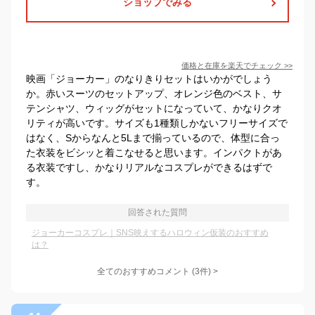
ショップでみる
価格と在庫を
楽天
でチェック
>>
映画「ジョーカー」のなりきりセットはいかがでしょう
か。赤いスーツのセットアップ、オレンジ色のベスト、サ
テンシャツ、ウィッグがセットになっていて、かなりクオ
リティが高いです。サイズも1種類しかないフリーサイズで
はなく、Sからなんと5Lまで揃っているので、体型に合っ
た衣装をビシッと着こなせると思います。インパクトがあ
る衣装ですし、かなりリアルなコスプレができるはずで
す。
回答された質問
ジョーカーコスプレ｜SNS映えするハロウィン仮装のおすすめ
は？
全てのおすすめコメント
(
3
件)
>