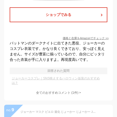
ショップでみる
価格と在庫を
Amazon
でチェック
>>
バットマンのダークナイトに出てきた悪役、ジョーカーの
コスプレ衣装です。かなり良くできており、安っぽく見え
ません。サイズが豊富に揃っているので、自分にピッタリ
合った衣装が手に入りますよ。再現度高いです。
回答された質問
ジョーカーコスプレ｜SNS映えするハロウィン仮装のおすすめ
は？
全てのおすすめコメント
(
1
件)
>
9
no.
ジョーカー マスク ピエロ 道化 じょーかー じよーかー JOKER 被り物 仮面 お面 演劇 ハロウィン コスプレ 衣装 仮装 コスチューム ダークヒーロー 怖い 恐い こわい ホラー 悪 ダークサイド メール便送料無料