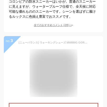
コロンビアの防水スニーカーはいかが。普通のスニーカー
に見えますが、ウォータープルーフ仕様で、全天候に対応
可能な優れもののスニーカーです。シーンを選ばずに履け
るルックスに色揃え豊富でおススメです。
全てのおすすめコメント
(
2
件)
>
3
no.
[ニューバランス] ウォーキングシューズ MW880G GORE-TEX ゴアテックス 防水 (現行モデル) BLACK(B5) 26.5 cm 4E