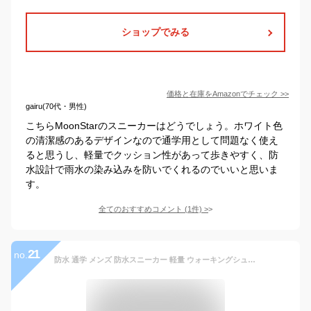
ショップでみる
価格と在庫を
Amazon
でチェック
>>
gairu(70代・男性)
こちらMoonStarのスニーカーはどうでしょう。ホワイト色
の清潔感のあるデザインなので通学用として問題なく使え
ると思うし、軽量でクッション性があって歩きやすく、防
水設計で雨水の染み込みを防いでくれるのでいいと思いま
す。
全てのおすすめコメント
(
1
件)
>
21
no.
防水 通学 メンズ 防水スニーカー 軽量 ウォーキングシューズ カジュアルシューズ 幅広 カジュアルスニーカー スニーカー ローカット シューズ スニーカー 裏起毛追加 ゴルフ 紳士靴 合皮 ビジネス ランニング 定番