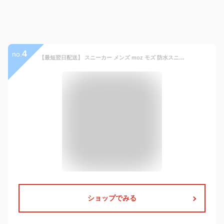
4
no.
【最短翌日配送】 スニーカー メンズ moz モズ 防水スニーカー ブラック ネイビー ベージュ 25.0cm-27.0cm 防水 軽量 低反発 ゴムひも エンボス加工 靴 moz 4273
ショップでみる