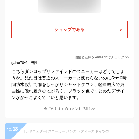
ショップでみる
価格と在庫を
Amazon
でチェック
>>
gairu(70代・男性)
こちらダンロップリファインドのスニーカーはどうでしょ
うか。見た目は普通のスニーカーと変わらないのに5cm6時
間防水設計で雨をしっかりシャットダウン、軽量幅広で屈
曲性に優れ履き心地が良く、ブラック色でまとめたデザイ
ンがかっこよくていいと思います。
全てのおすすめコメント
(
3
件)
>
18
no.
[ラドウェザー] スニーカー メンズ レディース ドイツの撥水・防汚 防水 シューズ ウォーキングシューズ 靴 登山 アウトドア キャンプ