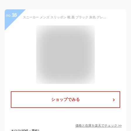
16
no.
スニーカー メンズ スリッポン 靴 黒 ブラック 灰色 グレー 防水 雨 雨の日 履きやすい ハンズフリー 軽量 軽い 歩きやすい 疲れない 厚底 かっこいい おしゃれ ランニングシューズ 紐なし 通学 通勤 ラーキンス LARKINS L-204
ショップでみる
価格と在庫を
楽天
でチェック
>>
オロロ(40代・男性)