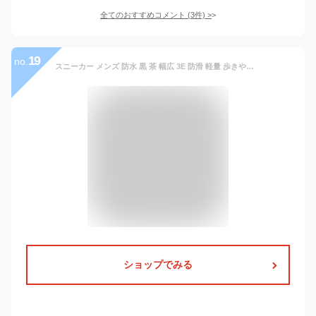
全てのおすすめコメント
(
3
件)
>
19
no.
スニーカー メンズ 防水 黒 茶 幅広 3E 防滑 軽量 歩きやすい 滑りにくい ウィルソン ウォータープルーフ wilson Water-proof 1901 ウォーキング カジュアル シューズ 雨 靴【2207】 送料無料
ショップでみる