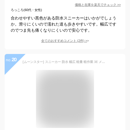
価格と在庫を
楽天
でチェック
>>
ろっころ(60代・女性)
合わせやすい黒色がある防水スニーカーはいかがでしょう
か。滑りにくいので濡れた道も歩きやすいです。幅広です
のでつま先も痛くなりにくいので安心です。
全てのおすすめコメント
(
2
件)
>
20
no.
[ムーンスター] スニーカー 防水 幅広 軽量 軽作業 3E メンズ レディース ADV01 ホワイト 28 cm