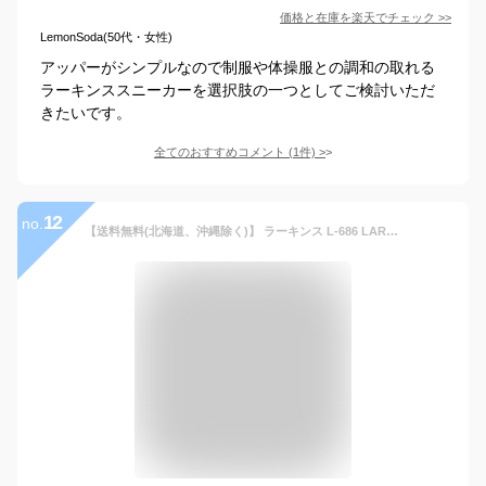
価格と在庫を
楽天
でチェック
>>
LemonSoda(50代・女性)
アッパーがシンプルなので制服や体操服との調和の取れる
ラーキンススニーカーを選択肢の一つとしてご検討いただ
きたいです。
全てのおすすめコメント
(
1
件)
>
12
no.
【送料無料(北海道、沖縄除く)】 ラーキンス L-686 LARKINS 防水スニーカー ローカットスニーカー カジュアルスニーカー メンズスニーカー 紐靴 軽量 洗えるインソール 洗える中敷き 雨の日 梅雨 晴雨兼用 疲れにくい 歩きやすい 軽い 紳士 靴 ブラック グレー