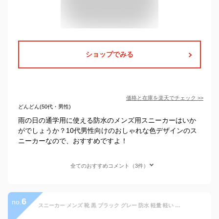
ショップでみる
価格と在庫を
楽天
でチェック
>>
どんどん(50代・男性)
雨の日の通学用に使える防水のメンズ用スニーカーはいか
がでしょうか？10代男性向けのおしゃれな色デザインのス
ニーカーなので、おすすめですよ！
全てのおすすめコメント（3件）
6
no.
スニーカー メンズ 靴 黒 ブラック グレー 防水 軽量 軽い おしゃれ ランニング ウォーキング 雨 梅雨 高校生 通勤 通学 ジム ラーキンス LARKINS L-680