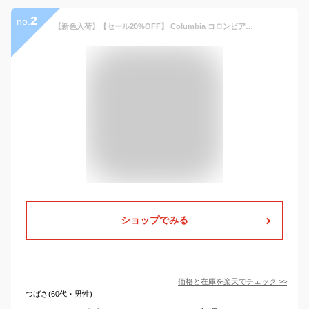
2
no.
【新色入荷】【セール20%OFF】 Columbia コロンビア 防水スニーカー ホーソンレイン ロー ウォータープルーフ 防水 超軽量 ローカット アウトドア 靴 レインシューズ レインスニーカー メンズ レディース 通勤 通学 キャンプ 釣り 登山 震災 防災 YU6327
ショップでみる
価格と在庫を
楽天
でチェック
>>
つばさ(60代・男性)