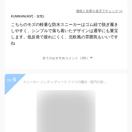
価格と在庫を
楽天
でチェック
>>
KUMIKAN(40代・女性)
こちらのモズの軽量な防水スニーカーはゴム紐で脱ぎ履き
しやすく、シンプルで落ち着いたデザインは通学にも重宝
します。低反発で疲れにくく、北欧風の雰囲気もいいです
ね
全てのおすすめコメント（3件）
5
no.
スニーカー メンズ レディース ドイツの撥水・防汚の技術 防水 靴 シューズ 通勤 通学 ウォーキングシューズ 登山靴 トレッキングシューズ 登山 アウトドア キャンプ 釣り 人気 おしゃれ ランキング 黒 レインシューズ LAD WEATHER ラドウェザー