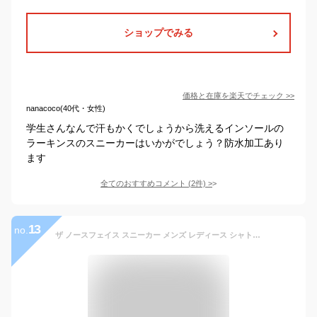
ショップでみる
価格と在庫を
楽天
でチェック
>>
nanacoco(40代・女性)
学生さんなんで汗もかくでしょうから洗えるインソールの
ラーキンスのスニーカーはいかがでしょう？防水加工あり
ます
全てのおすすめコメント
(
2
件)
>
13
no.
ザ ノースフェイス スニーカー メンズ レディース シャトル レース ウォータープルーフ NF52344 KK the north face Shuttle Lace WP【ラッピング不可】 防水 全天候対応