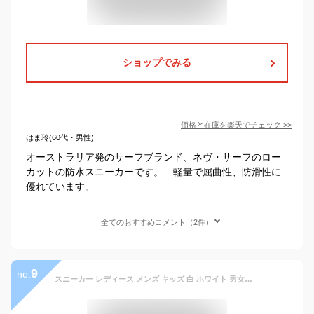
ショップでみる
価格と在庫を
楽天
でチェック
>>
はま玲(60代・男性)
オーストラリア発のサーフブランド、ネヴ・サーフのロー
カットの防水スニーカーです。 軽量で屈曲性、防滑性に
優れています。
全てのおすすめコメント（2件）
9
no.
スニーカー レディース メンズ キッズ 白 ホワイト 男女兼用 ユニセックス 防水 靴 大きいサイズ 幅広 3E 軽量 軽い 通学 学校 運動 指定靴 内履き スポーツ カジュアル シューズ 雨の日 シンプル 高校生 真っ白 ジェイキックス Jay kicks JK1075