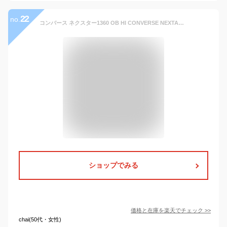
22
no.
コンバース ネクスター1360 OB HI CONVERSE NEXTAR1360 OB HI メンズ レディース スノートレ スニーカー ブーツ カジュアル コートタイプ ガセットタン 防滑ソール 防水 撥水 耐久性 冬 雨天 雪道 男性 紳士 男子 女性 婦人 女子 学生 通学
ショップでみる
価格と在庫を
楽天
でチェック
>>
chai(50代・女性)