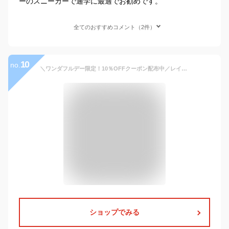
ーのスニーカーで通学に最適でお勧めです。
全てのおすすめコメント（2件）
10
no.
＼ワンダフルデー限定！10％OFFクーポン配布中／レインシューズ メンズ 防水 晴雨兼用 超軽量 滑りにくい 疲れない スニーカー おしゃれ 防滑 靴 通勤 軽い ローカット アウトドア 登山 キャンプ 長靴 雨靴 カジュアル 黒 白 ビジネス [ccilu] PANTO-RIO RIA 靴 春 夏
ショップでみる