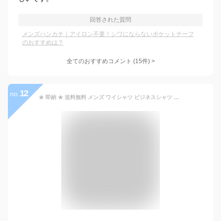
回答された質問
メンズハンカチ｜アイロン不要！シワにならないポケットチーフ
のおすすめは？
全てのおすすめコメント
(
15
件)
>
12
no.
★ 即納 ★ 送料無料 メンズ ワイシャツ ビジネスシャツ カジュアルシャツ フィットネス 長袖 レギュラーカラー 無地 ノーアイロン ストレッチシャツ ビジネス 仕事 通勤 出張 就活 面接 会議 Yシャツ わいしゃつ シャツ 父の日 春 夏 オールシーズン cs01