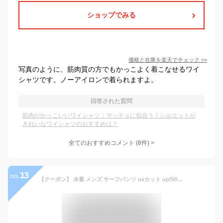
ショップでみる
価格と在庫を
楽天
でチェック
>>
写真のように、筋肉質の方でもかっこよく着こなせるワイ
シャツです。ノーアイロンで着られますよ。
回答された質問
筋肉がかっこいいワイシャツ｜マッチョに似合う！シルエットが
きれいなワイシャツのおすすめは？
全てのおすすめコメント
(
8
件)
>
13
no.
【クーポン】 水着 メンズ サーフパンツ uvカット upf50+ uv 海パン サーフショーツ ボードショーツ ハーフパンツ インナー ポケット インナー付 ラッシュガード 大きいサイズ ミドル ロング 膝丈 ひざ丈 夏 プール 海 海水浴 サーフィン サウナ 吸水速乾 耐塩素 水陸両用