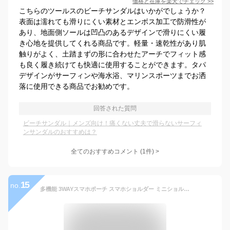
価格と在庫を
楽天
でチェック
>>
こちらのツールスのビーチサンダルはいかがでしょうか？
表面は濡れても滑りにくい素材とエンボス加工で防滑性が
あり、地面側ソールは凹凸のあるデザインで滑りにくい履
き心地を提供してくれる商品です。軽量・速乾性があり肌
触りがよく、土踏まずの形に合わせたアーチでフィット感
も良く履き続けても快適に使用することができます。タパ
デザインがサーフィンや海水浴、マリンスポーツまでお洒
落に使用できる商品でお勧めです。
回答された質問
ビーチサンダル｜メンズ向け！痛くない丈夫で滑らないサーフィ
ンサンダルのおすすめは？
全てのおすすめコメント
(
1
件)
>
15
no.
多機能 3WAYスマホポーチ スマホショルダー ミニショルダー ショルダーポーチ ポシェット ベルトポーチ ヒップバッグ 携帯 ポーチ バッグ 斜め掛け 肩掛け 軽量 2台持ち ダブルジッパー ウエストベルト ショルダーベルト付き 撥水 防傷加工 A6ノート 6.7インチスマホ対応