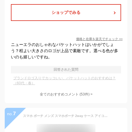
ショップでみる
価格と在庫を
楽天
でチェック
>>
ニューエラのおしゃれなバケットハットはいかがでしょ
う？程よい大きさのロゴが上品で素敵です。選べる色が多
いのも嬉しいですね。
回答された質問
ブランドロゴ入りでカッコいい、バケットハットのおすすめは？
（60代・春）
全てのおすすめコメント
(
53
件)
>
7
no.
スマホ ポーチ メンズ スマホポーチ 2way ケース アイコス ウエストポーチ 腰 スマホバッグ 男性用 スマートフォン 電子タバコ ケース iphone16 17 ベルトポーチ 携帯 カラビナ 煙草ケース たばこケース PUレザー VINT-BELT 父の日 プレゼント ギフト