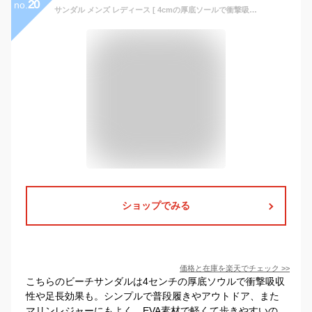
20
no.
サンダル メンズ レディース [ 4cmの厚底ソールで衝撃吸収 足長効果 超軽量のEVA素材 歩きやすい ] さんだる スポーツサンダル おしゃれ 人気 アウトドア キャンプ つっかけ ビーチサンダル びーちさんだる コンフォートサンダル スポーツさんだる LAD WEATHER ラドウェザー
ショップでみる
価格と在庫を
楽天
でチェック
>>
こちらのビーチサンダルは4センチの厚底ソウルで衝撃吸収
性や足長効果も。シンプルで普段履きやアウトドア、また
マリンレジャーにもよく、EVA素材で軽くて歩きやすいの