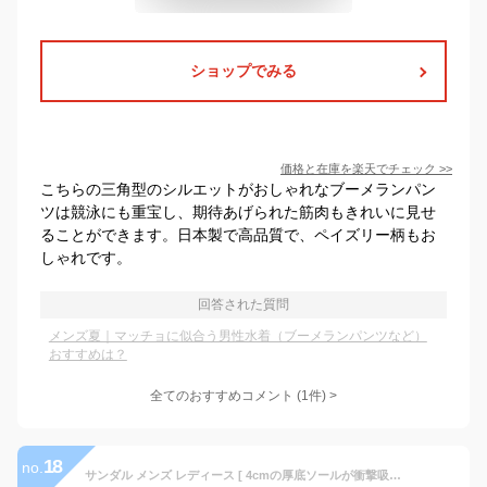
ショップでみる
価格と在庫を
楽天
でチェック
>>
こちらの三角型のシルエットがおしゃれなブーメランパン
ツは競泳にも重宝し、期待あげられた筋肉もきれいに見せ
ることができます。日本製で高品質で、ペイズリー柄もお
しゃれです。
回答された質問
メンズ夏｜マッチョに似合う男性水着（ブーメランパンツなど）
おすすめは？
全てのおすすめコメント
(
1
件)
>
18
no.
サンダル メンズ レディース [ 4cmの厚底ソールが衝撃吸収して歩きやすい 足の疲労を回復するリカバリーサンダル ] ビーチサンダル スポーツサンダル プール 夏 キャンプ アウトドア 外履き 厚底サンダル シャワーサンダル ベランダサンダル LAD WEATHER ラドウェザー