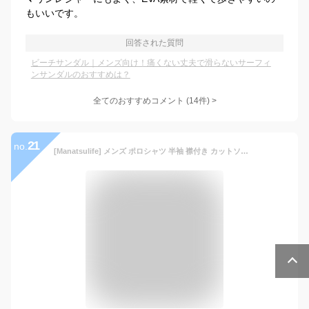
もいいです。
回答された質問
ビーチサンダル｜メンズ向け！痛くない丈夫で滑らないサーフィ
ンサンダルのおすすめは？
全てのおすすめコメント
(
14
件)
>
21
no.
[Manatsulife] メンズ ポロシャツ 半袖 襟付き カットソー シャツ 縦柄 ボタン付き 無地 ストレッチ 細身 トレーニングウェア フィットネス PLDX8 (XL, ブラック)