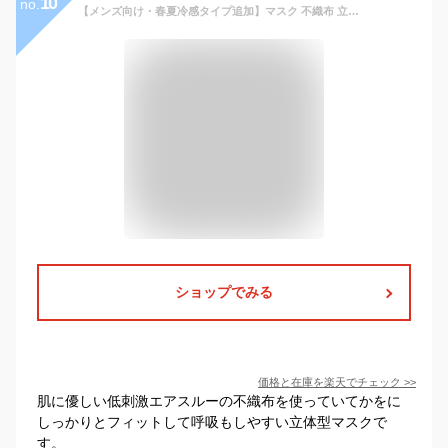
10
no.
【メンズ向け・春夏冷感タイプ追加】マスク 不織布 立体 3D 大きめ メンズ 男性 バイカラー 接触冷感 夏用 薄型 通気性 息がしやすい ヒゲが擦れない 耳が痛くならない ゆったり 小顔 MASCLUB 使い捨て 花粉 ビジネス 無地 即納 ライトグレー 息がしやすい ブラック マスク
ショップでみる
価格と在庫を
楽天
でチェック
>>
肌に優しい低刺激エアスルーの不織布を使っていてかをに
しっかりとフィットして呼吸もしやすい立体型マスクで
す。