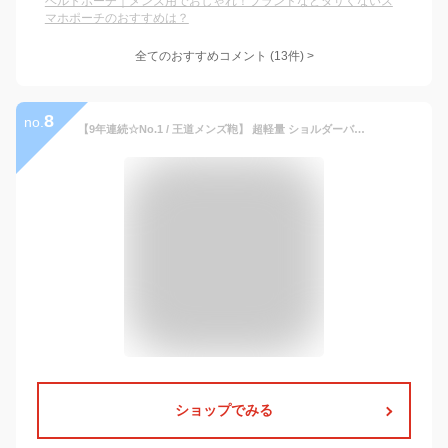
ベルトポーチ｜メンズ用でおしゃれ！ブランドなどダサくないス
マホポーチのおすすめは？
全てのおすすめコメント
(
13
件)
>
8
no.
【9年連続☆No.1 / 王道メンズ鞄】 超軽量 ショルダーバッグ ナイロン 8ポケット 撥水 スキミング 防止 軽い 斜めがけ バッグ サコッシュ ウエストバッグ メンズ レディース 小型 収納 ボディバッグ 人気 カバン ブランド アウトドア 旅行 散歩 トラベル ビジネス / SHB1
ショップでみる