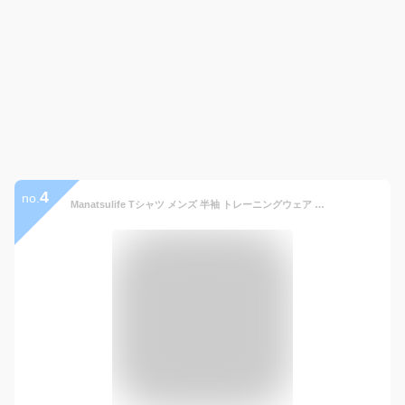
4
no.
Manatsulife Tシャツ メンズ 半袖 トレーニングウェア フィットネスウェア ジムウェア 通勤 日常 筋トレ ランニングウェア スポーツシャツ シャツ トップス インナー ストレッチ かっこいい ボディビル 丸首 春夏秋 オールシーズン DT19