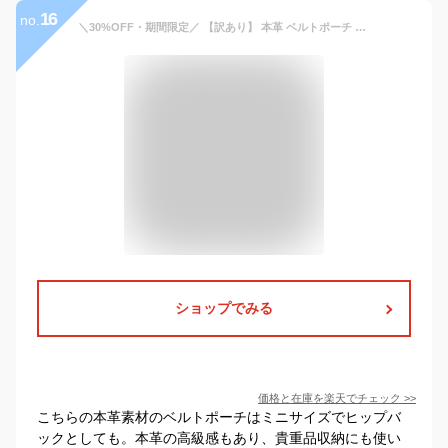
16
no.
＼30%OFF・期間限定／ 【訳あり】 本革 ベルトポーチ 革 ミニ S 2 / アウトレット ベルトループ ヒップバッグ 小型 革 スマホポーチ 革 小さい ウエストポーチ 革 おしゃれ 本革 シンプル ウエストバッグ スマホポーチ 革 誕生日 プレゼント .s30
ショップでみる
価格と在庫を
楽天
でチェック
>>
こちらの本革素材のベルトポーチはミニサイズでヒップバ
ックとしても。本革の高級感もあり、貴重品収納にも使い