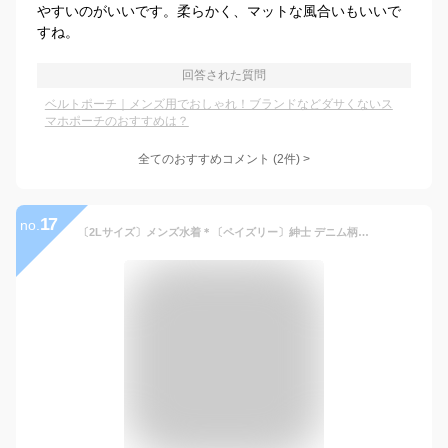
やすいのがいいです。柔らかく、マットな風合いもいいで
すね。
回答された質問
ベルトポーチ｜メンズ用でおしゃれ！ブランドなどダサくないス
マホポーチのおすすめは？
全てのおすすめコメント
(
2
件)
>
17
no.
〔2Lサイズ〕メンズ水着＊〔ペイズリー〕紳士 デニム柄 ブルー お洒落なビキニ 三角 海 プール 映える ブリーフ型 カッコいい柄 競泳水着 紳士水着 男性用 大きいサイズ 柄物 彼氏にプレゼント 海パン 競パン 競泳パンツ ビキニタイプ ブーメランパンツ 男物 日本製