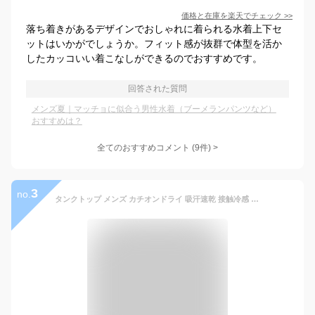
価格と在庫を
楽天
でチェック
>>
落ち着きがあるデザインでおしゃれに着られる水着上下セ
ットはいかがでしょうか。フィット感が抜群で体型を活か
したカッコいい着こなしができるのでおすすめです。
回答された質問
メンズ夏｜マッチョに似合う男性水着（ブーメランパンツなど）
おすすめは？
全てのおすすめコメント
(
9
件)
>
3
no.
タンクトップ メンズ カチオンドライ 吸汗速乾 接触冷感 UVカット UPF50+ 水陸両用【D9O】【送料無料】【メール便1】【メンズ】【mens】