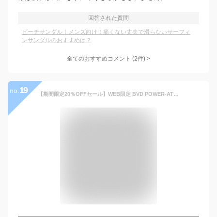
回答された質問
ビーチサンダル｜メンズ向け！痛くない丈夫で滑らないサーフィ
ンサンダルのおすすめは？
全てのおすすめコメント
(
2
件)
>
19
no.
【期間限定20％OFFセール】WEB限定 BVD POWER-ATHLETE メッシュ ローライズボクサーパンツ 吸水速乾 スポーツ アンダーウェア メンズインナー 下着 ランニング アンダーウェア 男性 pa360