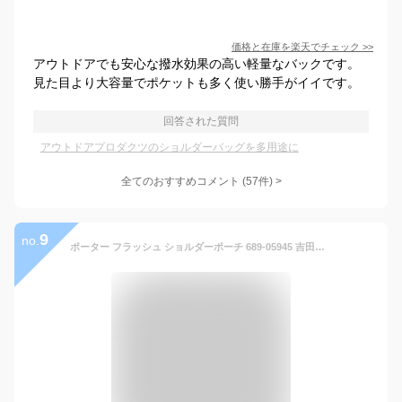
価格と在庫を
楽天
でチェック
>>
アウトドアでも安心な撥水効果の高い軽量なバックです。
見た目より大容量でポケットも多く使い勝手がイイです。
回答された質問
アウトドアプロダクツのショルダーバッグを多用途に
全てのおすすめコメント
(
57
件)
>
9
no.
ポーター フラッシュ ショルダーポーチ 689-05945 吉田カバン ネックポーチ ショルダーバッグ ベルトポーチ 斜め掛け 撥水 PORTER FLASH