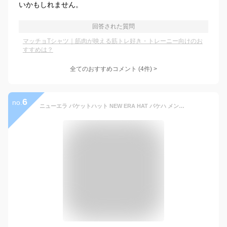
いかもしれません。
回答された質問
マッチョTシャツ｜筋肉が映える筋トレ好き・トレーニー向けのお
すすめは？
全てのおすすめコメント
(
4
件)
>
6
no.
ニューエラ バケットハット NEW ERA HAT バケハ メンズ レディース 帽子 Bucket-01 無地 シンプル ベーシック 黒 白 ベージュ ブランド 深め おしゃれ かっこいい 人気 春 夏 秋 冬 オールシーズン ニューエラー 大きい 小さい サイズ