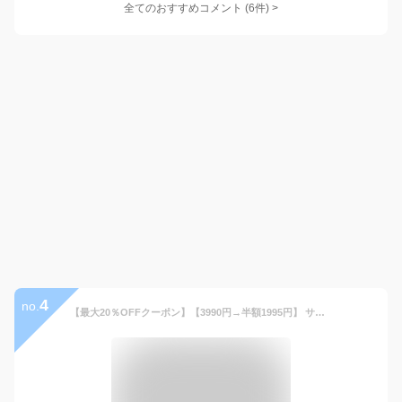
全てのおすすめコメント
(
6
件)
>
4
no.
【最大20％OFFクーポン】【3990円→半額1995円】 サングラス メンズ レディース SBG ブランド スクエア ブルー クリアレンズ カラー レンズ 薄い 色 uv スポーツ 大きめ ブルーレンズ メガネ おしゃれ おすすめ