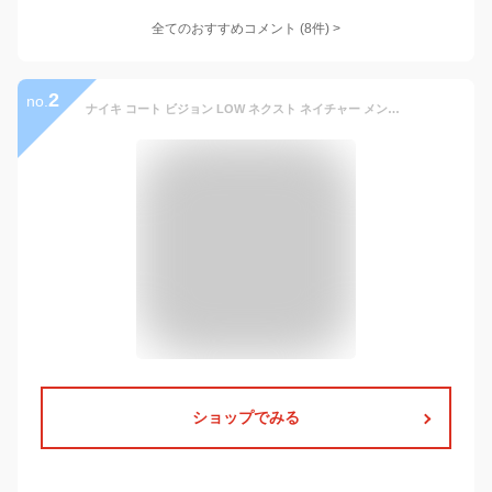
全てのおすすめコメント
(
8
件)
>
2
no.
ナイキ コート ビジョン LOW ネクスト ネイチャー メンズシューズ NIKE メンズ シューズ スニーカー ローカット ライフスタイル カジュアル 親子コーデ 通勤 通学 通気性 快適 黒 ブラック 23cm-33cm dh2987-002 【Black_c】
ショップでみる