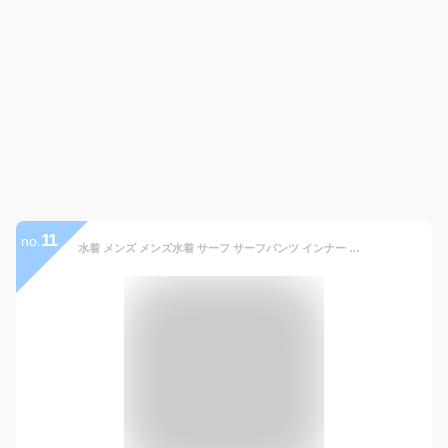
11
no.
水着 メンズ メンズ水着 サーフ サーフパンツ インナー 裏地付 海パン 海水パンツ 無地 水陸両用 かっこいい 30代 40代 プール S M L 2L 3L 4L 大きいサイズ 送料無料 ns-2596-09