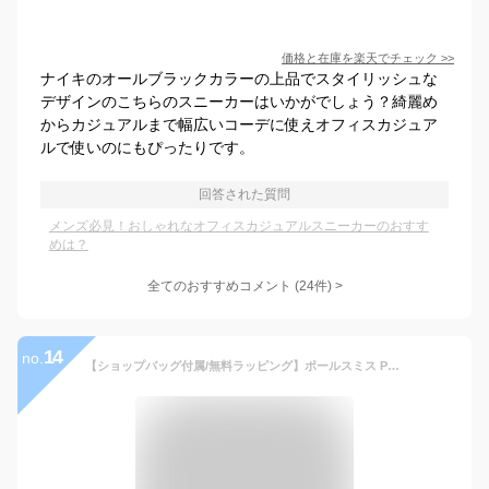
価格と在庫を
楽天
でチェック
>>
ナイキのオールブラックカラーの上品でスタイリッシュな
デザインのこちらのスニーカーはいかがでしょう？綺麗め
からカジュアルまで幅広いコーデに使えオフィスカジュア
ルで使いのにもぴったりです。
回答された質問
メンズ必見！おしゃれなオフィスカジュアルスニーカーのおすす
めは？
全てのおすすめコメント
(
24
件)
>
14
no.
【ショップバッグ付属/無料ラッピング】ポールスミス Paul Smith 帽子 キャップ ゼブラ メンズ レディース 280306 987C 987DT ブランド ワンP ベースボールキャップ ゴルフ 深め ワークキャップ 新品 正規品 ギフト 母の日 プレゼント 男性 誕生日