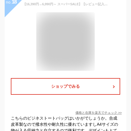
18
no.
【16,390円→6,990円～ スーパーSALE】【レビュー記入プレゼント】ビジネスバッグ バッグ メンズ ビジネストート トートバッグ ビジネスバック 鞄 仕事用 通勤用 通勤鞄 大容量 出張 男性用 レザー 合成皮革 PUレザー B4 ブラック ブラウン ネイビー 黒 茶 紺
ショップでみる
価格と在庫を
楽天
でチェック
>>
こちらのビジネストートバッグはいかがでしょうか。合成
皮革製なので撥水性や耐久性に優れていますしA4サイズの
物が入る収納力と自立するので便利です。デザインもとて