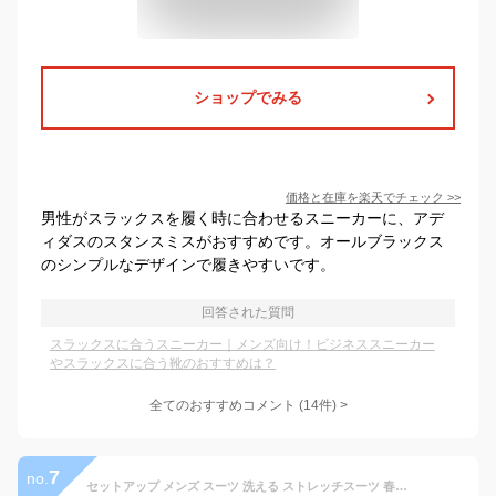
ショップでみる
価格と在庫を
楽天
でチェック
>>
男性がスラックスを履く時に合わせるスニーカーに、アデ
ィダスのスタンスミスがおすすめです。オールブラックス
のシンプルなデザインで履きやすいです。
回答された質問
スラックスに合うスニーカー｜メンズ向け！ビジネススニーカー
やスラックスに合う靴のおすすめは？
全てのおすすめコメント
(
14
件)
>
7
no.
セットアップ メンズ スーツ 洗える ストレッチスーツ 春 夏 秋 冬 AWC ブランド ストレッチ カジュアルスーツ オールシーズン ビジネス ビジネススーツ ウォッシャブル 大きいサイズ 自転車 通勤 オフィス カジュアル テレワーク 婚活 M/L/LL/3L ベージュ/ネイビー/ブラック