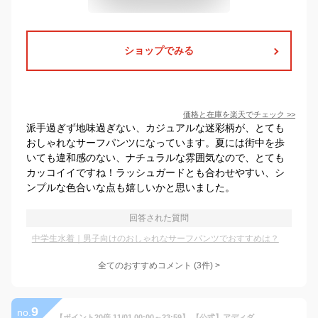
ショップでみる
価格と在庫を
楽天
でチェック
>>
派手過ぎず地味過ぎない、カジュアルな迷彩柄が、とても
おしゃれなサーフパンツになっています。夏には街中を歩
いても違和感のない、ナチュラルな雰囲気なので、とても
カッコイイですね！ラッシュガードとも合わせやすい、シ
ンプルな色合いな点も嬉しいかと思いました。
回答された質問
中学生水着｜男子向けのおしゃれなサーフパンツでおすすめは？
全てのおすすめコメント
(
3
件)
>
9
no.
【ポイント20倍 11/01 00:00～23:59】 【公式】アディダス adidas 返品可 ランニング GLX 6 パフォーマンス メンズ シューズ・靴 スニーカー 黒 ブラック GW4138 ランニングシューズ 【PT】