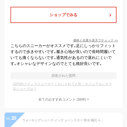
ショップでみる
価格と在庫を
楽天
でチェック
>>
こちらのスニーカーがオススメです｡足にしっかりフィット
するので歩きやすいです｡履き心地が良いので長時間履いて
いても痛くならないです｡通気性があるので蒸れにくいで
す｡オシャレなデザインなのでとても格好良いです｡
回答された質問
20代向けメンズスニーカー｜おしゃれで人気！カジュアルにキマ
るシューズは？
全てのおすすめコメント
(
36
件)
>
20
no.
ウォーキングシューズ メンズ ムーンスター 防水 幅広 4E 疲れない 外反母趾 スニーカー 靴 カジュアル サプリスト 黒 茶 紺 ブラック ブラウン カーキ ネイビー アウトドア 登山 MOONSTAR SPLT M196