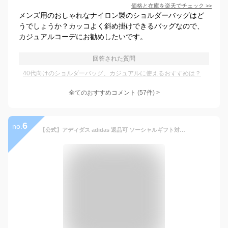
価格と在庫を
楽天
でチェック
>>
メンズ用のおしゃれなナイロン製のショルダーバッグはど
うでしょうか？カッコよく斜め掛けできるバッグなので、
カジュアルコーデにお勧めしたいです。
回答された質問
40代向けのショルダーバッグ、カジュアルに使えるおすすめは？
全てのおすすめコメント
(
57
件)
>
6
no.
【公式】アディダス adidas 返品可 ソーシャルギフト対象 ラッピング不可 ライフスタイル スタンスミス / Stan Smith オリジナルス ユニセックス シューズ・靴 スニーカー 黒 ブラック M20327 ローカット ビジネス オフィス