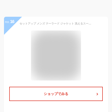
16
no.
セットアップ メンズ テーラード ジャケット 洗えるスーツ 接触冷感 超伸縮 吸水速乾 家庭洗濯可能 おしゃれ ストレッチ テレワーク 在宅勤務 ゴルフウェア ファスナー付き 卒業式 セレモニースーツ ブルゾン 全4色 5140-8606 5210-6306 ジェネレス
ショップでみる