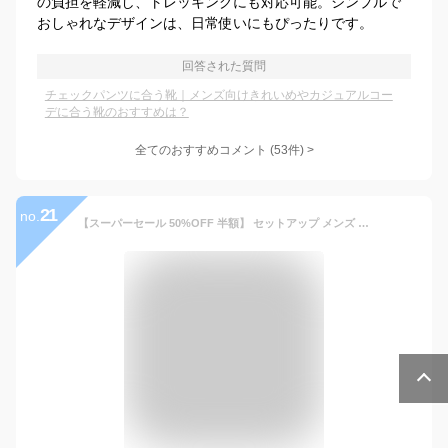
の負担を軽減し、トレッキングにも対応可能。シンプルで
おしゃれなデザインは、日常使いにもぴったりです。
回答された質問
チェックパンツに合う靴｜メンズ向けきれいめやカジュアルコー
デに合う靴のおすすめは？
全てのおすすめコメント
(
53
件)
>
21
no.
【スーパーセール 50%OFF 半額】 セットアップ メンズ 麻 涼しい 上下セット テーラードジャケット イージーパンツ ジャケット パンツ セット 春夏 涼しい リネン おしゃれ アウター ゴムウエスト ブレザー ブルゾン 夏 全5色 ジェネレス