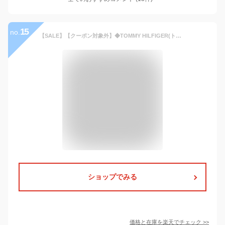
15
no.
【SALE】【クーポン対象外】◆TOMMY HILFIGER(トミー ヒルフィガー)Basic Cotton Core Flag◆ブランド Tシャツ ワンポイント メンズ レディース カップル クルーネック 半袖 Tシャツ ルームウェア 部屋着 トップス 夏 夏服 綿 ホワイト グレー ネイビー 大きい S-XXL
ショップでみる
価格と在庫を
楽天
でチェック
>>