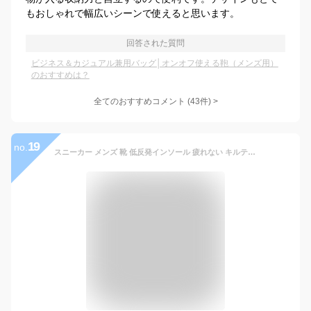
もおしゃれで幅広いシーンで使えると思います。
回答された質問
ビジネス＆カジュアル兼用バッグ│オンオフ使える鞄（メンズ用）
のおすすめは？
全てのおすすめコメント
(
43
件)
>
19
no.
スニーカー メンズ 靴 低反発インソール 疲れない キルティング おしゃれ 白 ホワイト 黒 ブラック 紺色 ネイビー 人気 おしゃれ カジュアルシューズ ローカット 通勤 通学 普段履き 休日 仕事 シンプル 大きいサイズ ジェイキックス JAYKICKS JK1312