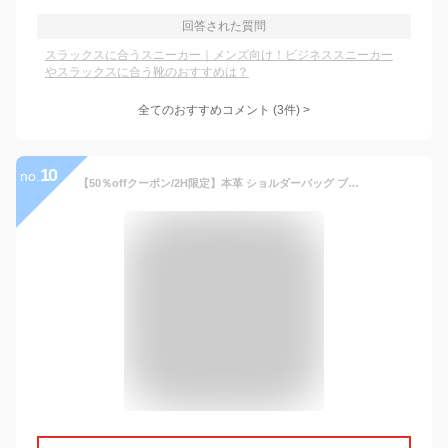
回答された質問
スラックスに合うスニーカー｜メンズ向け！ビジネススニーカー
やスラックスに合う靴のおすすめは？
全てのおすすめコメント
(
3
件)
>
10
no.
【50％offクーポン/2H限定】本革 ショルダーバッグ ブランド TransitGate レザー メッセンジャーバッグ メンズ 大人 通勤 ビジネスバッグ 斜めがけバッグ ワンショルダー ショルダー バッグ 牛革 斜め掛け バッグ おしゃれ ショルダーバック