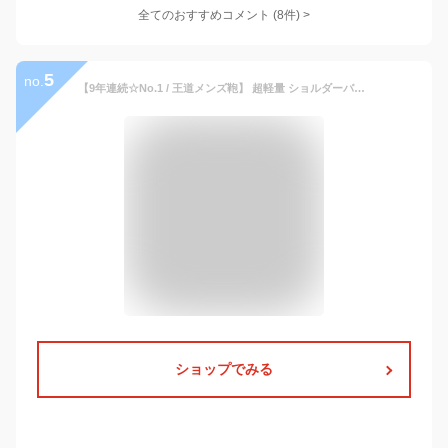
全てのおすすめコメント
(
8
件)
>
5
no.
【9年連続☆No.1 / 王道メンズ鞄】 超軽量 ショルダーバッグ ナイロン 8ポケット 撥水 スキミング 防止 軽い 斜めがけ バッグ サコッシュ ウエストバッグ メンズ レディース 小型 収納 ボディバッグ 人気 カバン ブランド アウトドア 旅行 散歩 トラベル ビジネス / SHB1
ショップでみる