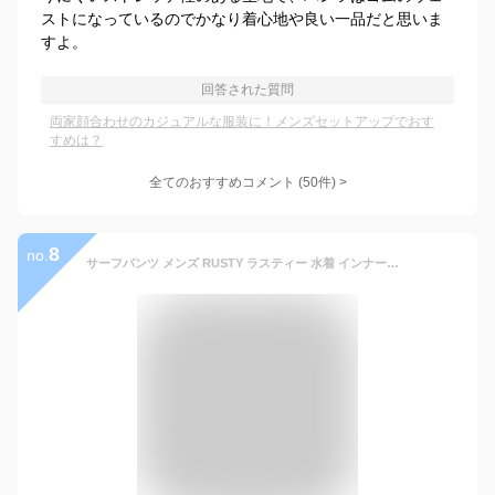
ストになっているのでかなり着心地や良い一品だと思いま
すよ。
回答された質問
両家顔合わせのカジュアルな服装に！メンズセットアップでおす
すめは？
全てのおすすめコメント
(
50
件)
>
8
no.
サーフパンツ メンズ RUSTY ラスティー 水着 インナー付き ボードショーツ サーフブランド ゴムウエストトランクス 海パン 迷彩柄【翌日配達可能なメール便対応】 【あす楽対応】 919424