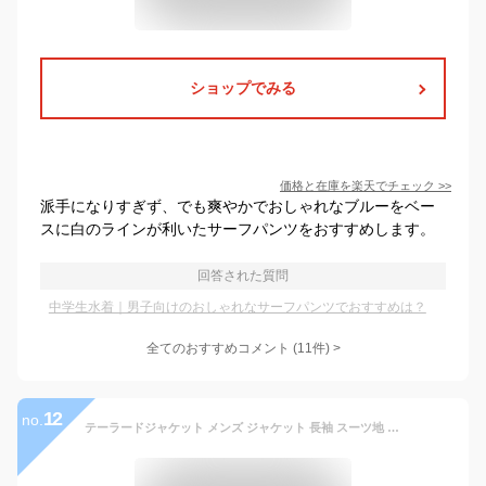
ショップでみる
価格と在庫を
楽天
でチェック
>>
派手になりすぎず、でも爽やかでおしゃれなブルーをベー
スに白のラインが利いたサーフパンツをおすすめします。
回答された質問
中学生水着｜男子向けのおしゃれなサーフパンツでおすすめは？
全てのおすすめコメント
(
11
件)
>
12
no.
テーラードジャケット メンズ ジャケット 長袖 スーツ地 無地 スーツ オフィスカジュアル リモートテレワーク オンオフ 春 春服 秋 秋服 メンズファッション 送料無料