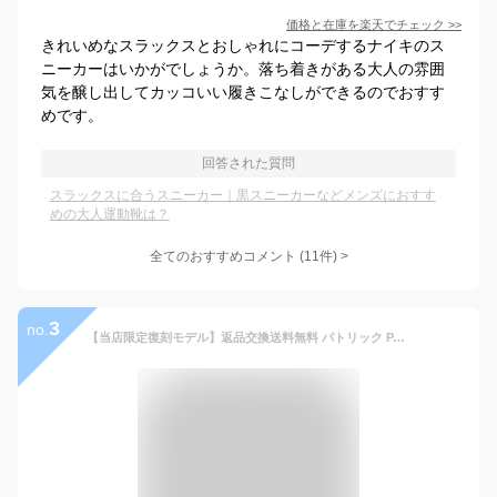
価格と在庫を
楽天
でチェック
>>
きれいめなスラックスとおしゃれにコーデするナイキのス
ニーカーはいかがでしょうか。落ち着きがある大人の雰囲
気を醸し出してカッコいい履きこなしができるのでおすす
めです。
回答された質問
スラックスに合うスニーカー｜黒スニーカーなどメンズにおすす
めの大人運動靴は？
全てのおすすめコメント
(
11
件)
>
3
no.
【当店限定復刻モデル】返品交換送料無料 パトリック PATRICK スニーカー ロスモア [506181 SS24] ROSSMORE メンズ・レディース 靴 日本製 ビジネス BLK ブラック系 正規取扱店