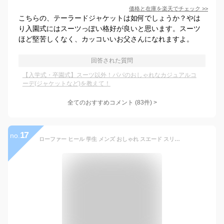
価格と在庫を
楽天
でチェック
>>
こちらの、テーラードジャケットは如何でしょうか？やは
り入園式にはスーツっぽい格好が良いと思います。スーツ
ほど堅苦しくなく、カッコいいお父さんになれますよ。
回答された質問
【入学式・卒園式】スーツ以外！パパのおしゃれなカジュアルコ
ーデ(ジャケットなど)を教えて！
全てのおすすめコメント
(
83
件)
>
17
no.
ローファー ヒール 学生 メンズ おしゃれ スエード スリッポン スリッポンシューズ カジュアルシューズ 革靴 皮靴 短靴 短ぐつ Uチップ モカシン ビジネス カジュアル 通勤 通学 通学靴 ブラック 黒 ブラウン 茶色 ネイビー 2024 秋 秋冬 冬