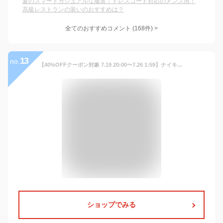
夏のスマートカジュアルな服装｜ドレスコード対応のメンズ用！
高級レストランの装いのおすすめは？
全てのおすすめコメント
(
168
件)
>
13
no.
【40%OFFクーポン対象 7.19 20:00〜7.26 1:59】ナイキ エバノン LOW メンズシューズ NIKE メンズ スニーカー シューズ ライフスタイル カジュアル ローカット 通学 オールブラック 24cm-33cm aq1775-003【Black_c】 ライフスタイルシューズ
ショップでみる