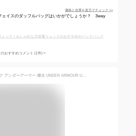
価格と在庫を
楽天
でチェック
>>
フェイスのダッフルバッグはいかがでしょうか？ 3way
Lリュック｜おしゃれな大容量リュックのおすすめやバックパック
てのおすすめコメント
(
1
件)
>
送料無料 2WAY バックパック アンダーアーマー 撥水 UNDER ARMOUR UA 50L ダッフルバッグ ショルダーバッグ リュックサック スポーツバッグ バッグ かばん 通学 学校 部活 クラブ 合宿 旅行 1381919