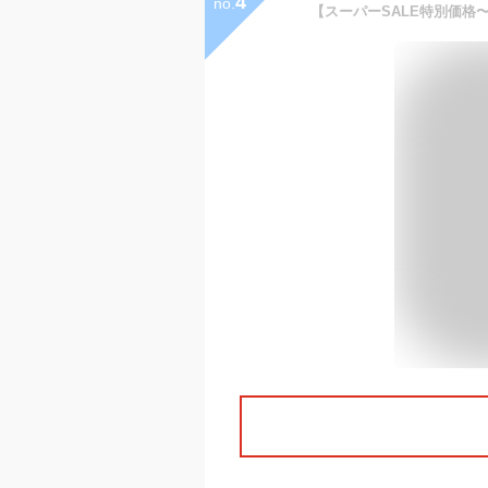
4
no.