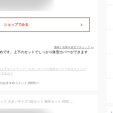
ショップでみる
価格と在庫を
楽天
でチェック
>>
すすめです。上下のセットでしっかり体型カバーができます
着上下セットアップ｜大きいサイズで体型カバーできるスイムウ
すすめは？
のおすすめコメント
(
88
件)
>
【送料無料】浴衣 メンズ セット 大きいサイズ 5点セット 浴衣セット 2026 ワンタッチ帯 作り帯 下駄 扇子 腰紐 ギフト 男性 M L XL 無地 レトロ ゆかた 紳士 涼しい 清涼 花火大会 夏祭り 祭 イベント ストライプ 無地 モダン 黒 紺 ブラック ネイビー 夏 プレゼント 父の日