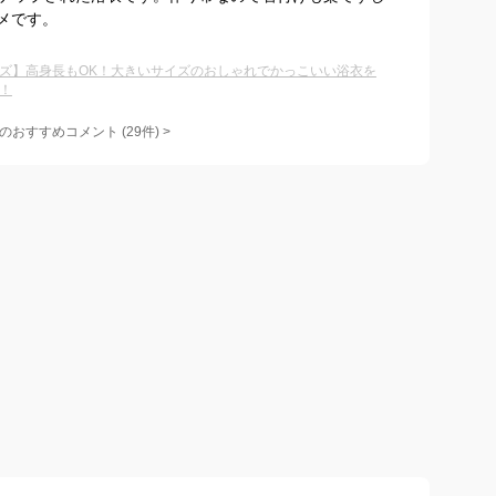
メです。
ズ】高身長もOK！大きいサイズのおしゃれでかっこいい浴衣を
！
のおすすめコメント
(
29
件)
>