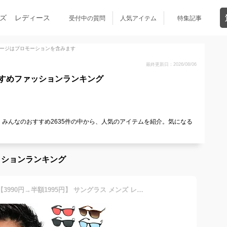
ズ
レディース
受付中の質問
人気アイテム
特集記事
ージはプロモーションを含みます
最終更新日：2026/08/06
すめファッションランキング
みんなのおすすめ2635件の中から、人気のアイテムを紹介。気になる
ッションランキング
【最大20％OFFクーポン】【3990円→半額1995円】 サングラス メンズ レディース SBG ブランド スクエア ブルー クリアレンズ カラー レンズ 薄い 色 uv スポーツ 大きめ ブルーレンズ メガネ おしゃれ おすすめ