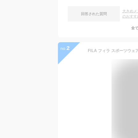
大きめメ
回答された質問
のおすす
全
2
no.