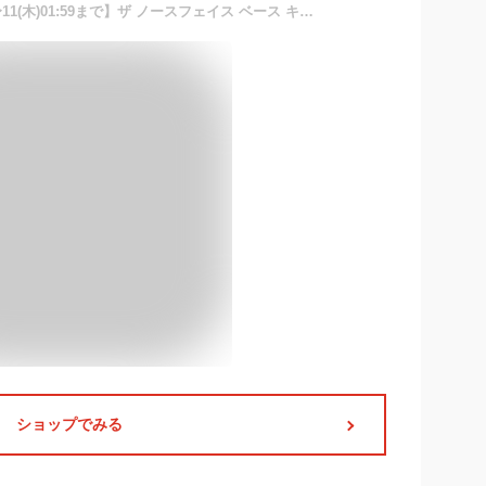
【スーパーSALE特別価格〜11(木)01:59まで】ザ ノースフェイス ベース キャンプ ダッフル S メンズ レディース ショルダー バックパック リュック ボストン ドラム 3WAY ブラック 50L 旅行 トラベル 通学 THE NORTH FACE BASE CAMP DUFFEL-S NF0A52ST
ショップでみる