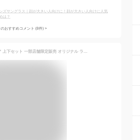
ンズサングラス｜顔が大きい人向けに！顔が大きい人向けに人気
めは？
てのおすすめコメント
(
8
件)
>
FILA フィラ スポーツウェア 上下セット 一部店舗限定販売 オリジナル ラッシュガード付き メンズ フィットネス水着 水着 3点セット 10分丈 レギンス 大きいサイズ サーフパンツ 長袖 コンプレッション M L LL 3L 420919A 送料無料 着後レビューでクーポンGET