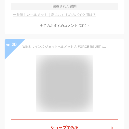
回答された質問
一番涼しいヘルメット｜夏におすすめのバイク用は？
全てのおすすめコメント
(
2
件)
>
20
no.
WINS ウインズ ジェットヘルメット A-FORCE RS JET typeC バイク用ヘルメット インナーバイザー付き M L XL ブラック カーボンファイバー 軽量 ドライカーボン シールド UVカット 軽い 通気性 ベンチレーション メンズ レディース
ショップでみる