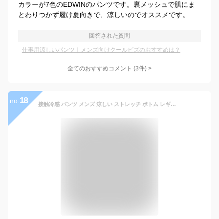
カラーが7色のEDWINのパンツです。裏メッシュで肌にま
とわりつかず履け夏向きで、涼しいのでオススメです。
回答された質問
仕事用涼しいパンツ｜メンズ向けクールビズのおすすめは？
全てのおすすめコメント
(
3
件)
>
18
no.
接触冷感 パンツ メンズ 涼しい ストレッチ ボトム レギパン 夏 アイスパンツ Q-MAX0.451 スラックス めちゃ冷たい ファスナー付き レギンスパンツ ロングパンツ 冷感 パンツ イージーパンツ 全5色 6210-0710 ジェネレス