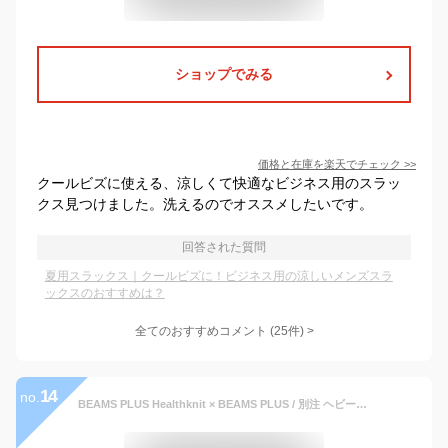
ショップでみる
価格と在庫を
楽天
でチェック
>>
クールビズに使える、涼しくて快適なビジネス用のスラッ
クス見つけました。洗えるのでオススメしたいです。
回答された質問
夏用スラックス｜クールビズに！ビジネス用の涼しいメンズスラ
ックスのおすすめは？
全てのおすすめコメント
(
25
件)
>
14
no.
BEAMS PLUS Healthknit × BEAMS PLUS / 別注 ヘビーウェイト リブ タンクトップ 【2枚セット】 ビームス メン トップス カットソー・Tシャツ ホワイト【送料無料】