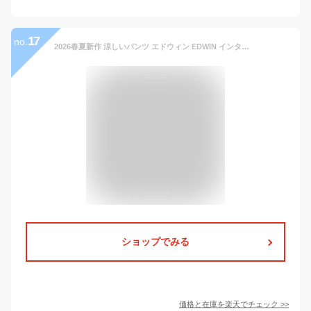
17
no.
2026春夏新作 涼しいパンツ エドウィン EDWIN インターナショナルベーシック 403 クール COOL 裏メッシュ ふつうのストレート チノパン スラックス ボトム 日本製 メンズ 男性 紳士 夏用 夏物 涼しい レギュラーストレート クールビズ E403CH【EDWIN】
ショップでみる
価格と在庫を
楽天
でチェック
>>