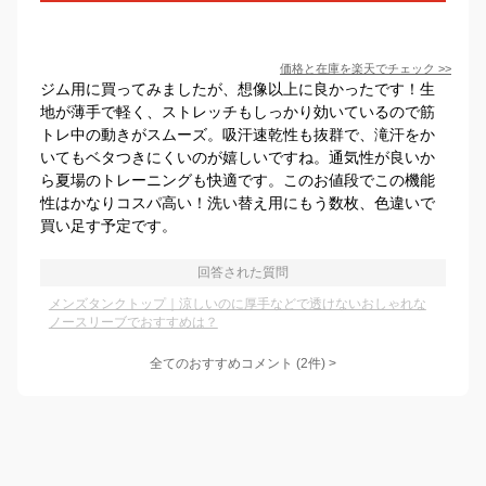
価格と在庫を
楽天
でチェック
>>
ジム用に買ってみましたが、想像以上に良かったです！生
地が薄手で軽く、ストレッチもしっかり効いているので筋
トレ中の動きがスムーズ。吸汗速乾性も抜群で、滝汗をか
いてもベタつきにくいのが嬉しいですね。通気性が良いか
ら夏場のトレーニングも快適です。このお値段でこの機能
性はかなりコスパ高い！洗い替え用にもう数枚、色違いで
買い足す予定です。
回答された質問
メンズタンクトップ｜涼しいのに厚手などで透けないおしゃれな
ノースリーブでおすすめは？
全てのおすすめコメント
(
2
件)
>