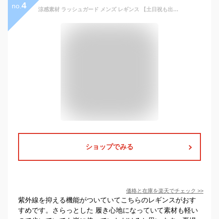
4
no.
涼感素材 ラッシュガード メンズ レギンス 【土日祝も出荷】≪365日品質保証≫ 全色UVカット率99.5％↑ UVカット uvパーカー 水着 体型カバー レディース キッズ の サーフパンツ や マリンシューズ サファリハット リンネ
ショップでみる
価格と在庫を
楽天
でチェック
>>
紫外線を抑える機能がついていてこちらのレギンスがおす
すめです。さらっとした 履き心地になっていて素材も軽い