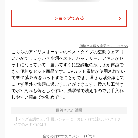
ショップでみる
価格と在庫を
楽天
でチェック
>>
こちらのアイリスオーヤマのベストタイプの空調ウェアは
いかがでしょうか？空調ベスト、バッテリー、ファンがセ
ットになっていて、届いてすぐに空調服の涼しさが体感で
きる便利なセット商品です。UVカット素材が使用されてい
て99％紫外線をカットすることができ、暑さも紫外線も気
にせず屋外で快適に過ごすことができます。撥水加工付き
で水や汚れも落としやすい、洗濯機で洗えるのでお手入れ
しやすい商品でお勧めです。
回答された質問
【メンズ空調ウェア】夏レジャーに！おしゃれで涼しいベストタ
イプのおすすめは？
全てのおすすめコメント
(
1
件)
>