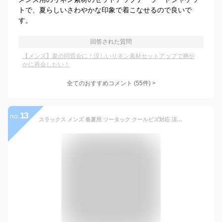
トで、夏らしいさわやかな印象で着こなせるので良いで
す。
回答された質問
【メンズ】夏の同窓会に！涼しいリネン素材セットアップで爽や
かに再会したい！
全てのおすすめコメント
(
55
件)
>
13
no.
スラックス メンズ 春夏用 ツータック クールビズ対応 涼しい夏用ビジネスパンツ 大きいサイズあり 家庭で洗えるウォッシャブル仕様 通勤やオフィスに最適 紳士用ズボン パンツ ビジネススラックス