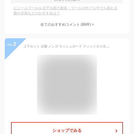
ビニールプールを見守る親の服装｜プールの外でも中でも着れる
服や水着などのおすすめは？
全てのおすすめコメント
(
88
件)
>
2
no.
上下セット 水着 メンズ ラッシュガード フィットネス水着 セパレート フィットネス 半袖 水陸両用 サーフパンツ UVカット セット 体型カバー 男性 おしゃれ 大きいサイズ UV スポーツ フィットネスウェア ビーチ 海水パンツ 大人 M L XL 2XL 3XL 4XL
ショップでみる