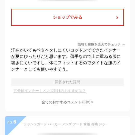
ショップでみる
価格と在庫を
楽天
でチェック
>>
汗をかいてもベタベタしにくいコットンでできたインナー
が夏にぴったりだと思います。薄手なので上に重ねる服に
響きにくいですし、体にフィットするのでタイトな服のイ
ンナーとしても使いやすそう。
回答された質問
五分袖インナー｜メンズ向けのおすすめは？
全てのおすすめコメント
(
3
件)
>
6
no.
ラッシュガード パーカー メンズ フード 水着 長袖 ジップ 冷感 水陸両用 UVパーカー 大きいサイズ 体型カバー UVカット 黒 おしゃれ ネイビー アーミー ブラック グレー ホワイト S~4XL PONTAPES PR-4200《MENR》 《☆》