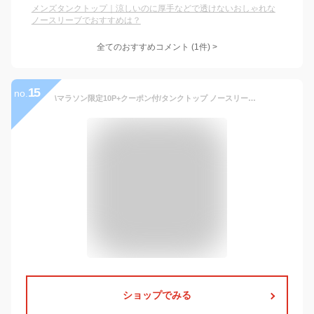
メンズタンクトップ｜涼しいのに厚手などで透けないおしゃれな
ノースリーブでおすすめは？
全てのおすすめコメント
(
1
件)
>
15
no.
\マラソン限定10P+クーポン付/タンクトップ ノースリーブ メンズ トレーニングウェア 吸汗速乾 薄手 肌着 ストレッチ 通気 筋トレ フィットネス ジム 夏 BXT3 あす楽指定可能 送料無料
ショップでみる