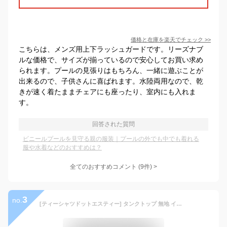
価格と在庫を
楽天
でチェック
>>
こちらは、メンズ用上下ラッシュガードです。リーズナブ
ルな価格で、サイズが揃っているので安心してお買い求め
られます。プールの見張りはもちろん、一緒に遊ぶことが
出来るので、子供さんに喜ばれます。水陸両用なので、乾
きが速く着たままチェアにも座ったり、室内にも入れま
す。
回答された質問
ビニールプールを見守る親の服装｜プールの外でも中でも着れる
服や水着などのおすすめは？
全てのおすすめコメント
(
9
件)
>
3
no.
[ティーシャツドットエスティー] タンクトップ 無地 インナー 6.2oz メンズ スーパーブラック XL