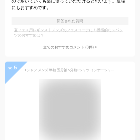
ので歩いていても楽に使っていただけると思います。夏場
にもおすすめです。
回答された質問
夏フェス用レギンス｜メンズのフェスコーデに！機能的なスパッ
ツのおすすめは？
全てのおすすめコメント
(
3
件)
>
5
no.
Tシャツ メンズ 半袖 五分袖 5分袖Tシャツ インナーシャツ カットソー インナーウェア 無地 重ね着 丸首 Uネック 半袖Tシャツ ポリエステル コットン 綿 半袖と七分袖の中間丈 白 黒 グレー ネイビー ブラック ホワイト 春 夏 秋 冬 オールシーズン メール便 送料無料