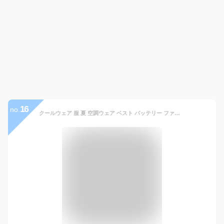
16
no.
クールウェア 服 夏 空調ウェア ベスト バッテリー ファン付き 扇風機 夏 フード付き ハイネック 撥水 UVカット 風量3段階 涼しい メンズ レディース 屋外 アウトドア 作業服 フルセット アイリスオーヤマ FC23300 FC23301 *[2606SE]