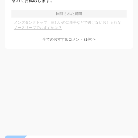
るのでお薦めします。
回答された質問
メンズタンクトップ｜涼しいのに厚手などで透けないおしゃれな
ノースリーブでおすすめは？
全てのおすすめコメント
(
1
件)
>