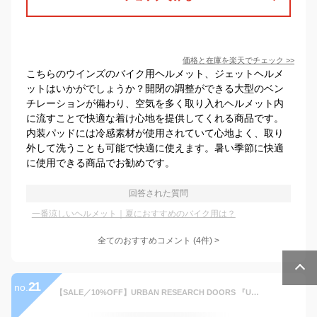
価格と在庫を
楽天
でチェック
>>
こちらのウインズのバイク用ヘルメット、ジェットヘルメ
ットはいかがでしょうか？開閉の調整ができる大型のベン
チレーションが備わり、空気を多く取り入れヘルメット内
に流すことで快適な着け心地を提供してくれる商品です。
内装パッドには冷感素材が使用されていて心地よく、取り
外して洗うことも可能で快適に使えます。暑い季節に快適
に使用できる商品でお勧めです。
回答された質問
一番涼しいヘルメット｜夏におすすめのバイク用は？
全てのおすすめコメント
(
4
件)
>
21
no.
【SALE／10%OFF】URBAN RESEARCH DOORS 『UR TECH DRYLUXE』『イージーケア/速乾/UVカット』ノーカラーブルゾン アーバンリサーチドアーズ ジャケット・アウター ブルゾン・ジャンパー ネイビー【送料無料】