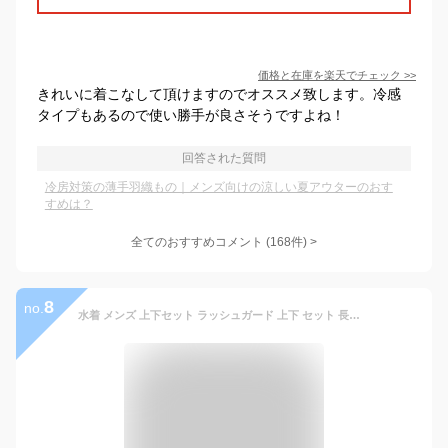
価格と在庫を
楽天
でチェック
>>
きれいに着こなして頂けますのでオススメ致します。冷感
タイプもあるので使い勝手が良さそうですよね！
回答された質問
冷房対策の薄手羽織もの｜メンズ向けの涼しい夏アウターのおす
すめは？
全てのおすすめコメント
(
168
件)
>
8
no.
水着 メンズ 上下セット ラッシュガード 上下 セット 長袖 3点セット uvカット uv upf50+ シャツ tシャツ レギンス 大きいサイズ 紫外線対策 体型カバー サーフィン シュノーケリング 夏プール 海 海水浴 サウナ