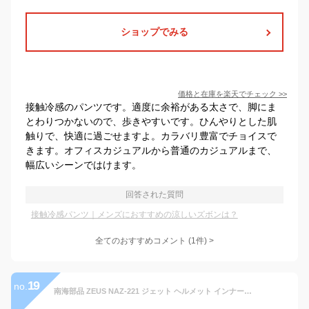
ショップでみる
価格と在庫を
楽天
でチェック
>>
接触冷感のパンツです。適度に余裕がある太さで、脚にま
とわりつかないので、歩きやすいです。ひんやりとした肌
触りで、快適に過ごせますよ。カラバリ豊富でチョイスで
きます。オフィスカジュアルから普通のカジュアルまで、
幅広いシーンではけます。
回答された質問
接触冷感パンツ｜メンズにおすすめの涼しいズボンは？
全てのおすすめコメント
(
1
件)
>
19
no.
南海部品 ZEUS NAZ-221 ジェット ヘルメット インナーバイザー シールド サンバイザー HELMET 男性 女性 SG認証 PSC対象 バイク 大型 小型 自動 原付 二輪 ナンカイ ゼウス ベンチレーション 熱気 排出 猛暑 夏 通気性 安全 快適 スクーター 電動バイク 電動スクーター