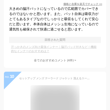
価格と在庫を
楽天
でチェック
>>
大きめの脇汗パットになっているので広範囲でカバーでき
るのではないかと思います。また、パット自体は吸収力が
とてもあるタイプなのでしっかりと吸収をしてくれて安心
だと思います。本体自体はメッシュ生地になっているので
通気性も確保されて快適に過ごせると思います。
回答された質問
汗っかきのメンズ向け最強インナー｜脇汗パッド付きなど！機能
的なインナーのおすすめは？
全てのおすすめコメント
(
4
件)
>
10
no.
セットアップ メンズ テーラード ジャケット 洗えるスーツ 接触冷感 超伸縮 吸水速乾 家庭洗濯可能 おしゃれ ストレッチ テレワーク 在宅勤務 ゴルフウェア ファスナー付き 卒業式 セレモニースーツ ブルゾン 全4色 5140-8606 5210-6306 ジェネレス