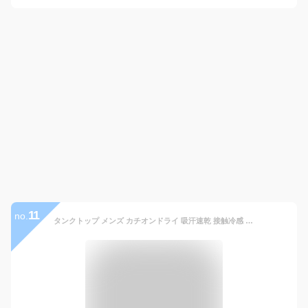
11
no.
タンクトップ メンズ カチオンドライ 吸汗速乾 接触冷感 UVカット UPF50+ 水陸両用【D9O】【送料無料】【メール便1】【メンズ】【mens】