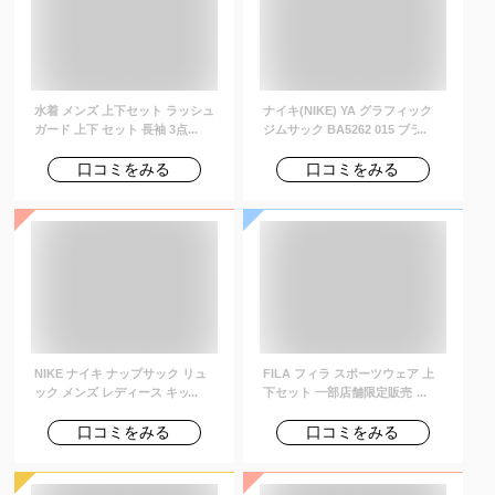
水着 メンズ 上下セット ラッシュ
ナイキ(NIKE) YA グラフィック
ガード 上下 セット 長袖 3点セッ
ジムサック BA5262 015 ブラッ
ト uvカット uv upf50+ シャツ t
ク/ホワイト MISC
シャツ レギンス 大きいサイズ 紫
口コミをみる
口コミをみる
外線対策 体型カバー サーフィン
シュノーケリング 夏プール 海 海
水浴 サウナ
NIKE ナイキ ナップサック リュ
FILA フィラ スポーツウェア 上
ック メンズ レディース キッズ
下セット 一部店舗限定販売 オリ
女の子 高校生 おしゃれ ブランド
ジナル ラッシュガード付き メン
スポーツ サックパック 黒 グレー
ズ フィットネス水着 水着 3点セ
口コミをみる
口コミをみる
ピンク 小さめ スポーツバッグ 体
ット 10分丈 レギンス 大きいサ
育袋 体操着入れ シンプルデザイ
イズ サーフパンツ 長袖 コンプレ
ン NIKE DC4245-010 Nike
ッション M L LL 3L 420919A 送