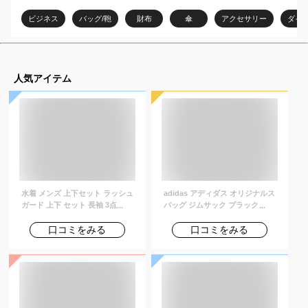
おすすめは？
ビジネス
バッグ/鞄
財布
傘
アクセサリー
ダイ
人気アイテム
水着 メンズ 上下セット ラッシュ
adidas アディダス オリジナルス
ガード 上下 セット 長袖 3点セッ
バッグ ジムサック ブラック ナッ
ト uvカット uv upf50+ シャツ t
プサック GYMSACK BK6726
シャツ レギンス 大きいサイズ 紫
口コミをみる
口コミをみる
外線対策 体型カバー サーフィン
シュノーケリング 夏プール 海 海
水浴 サウナ