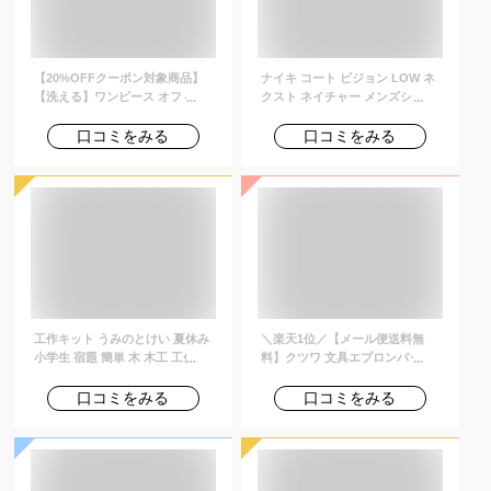
【20%OFFクーポン対象商品】
ナイキ コート ビジョン LOW ネ
【洗える】ワンピース オフィス
クスト ネイチャー メンズシュー
カジュアル シャツワンピ 上品 き
ズ NIKE メンズ シューズ スニー
れいめ 通勤 レディース ミセス
カー ローカット ライフスタイル
口コミをみる
口コミをみる
50代 40代 30代 ママコーデ 大き
カジュアル 親子コーデ 通勤 通学
いサイズ 半袖 七分袖 フレアスカ
通気性 快適 黒 ブラック 23cm-
ート ロング マキシワンピ シンプ
33cm dh2987-002 【Black_c】
ル 体型カバー おしゃれ 春 秋 冬
黒 紺 即日発送
工作キット うみのとけい 夏休み
＼楽天1位／【メール便送料無
小学生 宿題 簡単 木 木工 工作 セ
料】クツワ 文具エプロンバッグ
ット 工作 キット 幼児 小学生 低
ミニ 【 BE023 】 ウエストポー
学年 男の子 女の子 木製 子ども
チ 仕事用 ウエストバッグ ベルト
口コミをみる
口コミをみる
会 自由研究 工作教室 ワークショ
ポーチ カラビナ ベルト通し メン
ップ イベント 販促 まとめ買い
ズ レディース ナースポーチ 大容
木の工作 アイスタジオウッズ
量 BE023-mail (si1a113)
A37