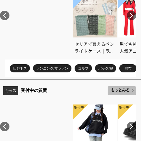
セリアで買えるペン
男でも挑
ライトケース｜ライ
人気アニ
ブ遠征に便利なおす
コスプレ
すめを教えてくださ
すめを教
ビジネス
ランニング/マラソン
ゴルフ
バッグ/鞄
財布
い
い
受付中の質問
もっとみる
キッズ
受付中
受付中