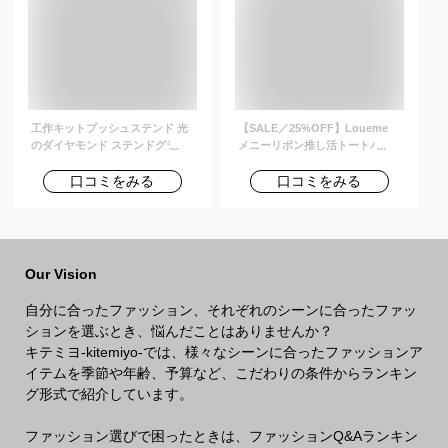
Heritage Gym Drawstring Bag
料無料 着後レビューでクーポン
13L 送料無料
GET
工作キットプッシュステンド 光
【SALE／25%OFF】Loueme
のダイヤモンド ステンドグラス
メニーリボン推し活トートバッ
風 ランプシェード
グ 大容量 A4 PC 缶バッチ クリ
ア うちわ ファスナー アウトフィ
口コミをみる
口コミをみる
ッターラボ バッグ トートバッグ
シルバー ブラック ピンク ホワイ
ト
Our Vision
自分に合ったファッション、それぞれのシーンに合ったファッ
ションを選ぶとき、悩んだことはありませんか？
キテミヨ-kitemiyo-では、様々なシーンに合ったファッションア
イテムを季節や年齢、予算など、こだわりの条件からランキン
グ形式で紹介しています。
ファッション選びで困ったときは、ファッションQ&Aランキン