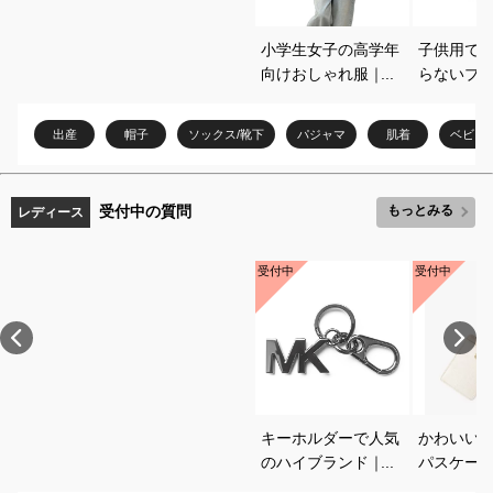
小学生女子の高学年
子供用で
向けおしゃれ服｜ト
らないブ
レンド感のある普段
やすいお
着のおすすめを教え
を教えて
出産
帽子
ソックス/靴下
パジャマ
肌着
ベビー
てください
受付中の質問
もっとみる
レディース
受付中
受付中
キーホルダーで人気
かわいい
のハイブランド｜プ
パスケー
レゼントに喜ばれる
めは？