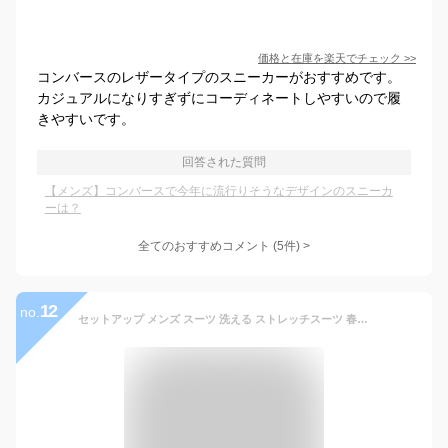
価格と在庫を
楽天
でチェック
>>
コンバースのレザータイプのスニーカーがおすすめです。
カジュアルになりすぎずにコーディネートしやすいので履
きやすいです。
回答された質問
【メンズ】コンバースで今年に流行りそうなデザインのスニーカ
ーは？
全てのおすすめコメント
(
5
件)
>
12
no.
セットアップ メンズ スーツ 洗える ストレッチスーツ 春 夏 秋 冬 AWC ブランド ストレッチ カジュアルスーツ オールシーズン ビジネス ビジネススーツ ウォッシャブル 大きいサイズ 自転車 通勤 オフィス カジュアル テレワーク 婚活 M/L/LL/3L ベージュ/ネイビー/ブラック