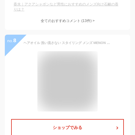
香水｜アクアシャボンなど男性におすすめのメンズ向け石鹸の香
りは？
全てのおすすめコメント
(
13
件)
>
8
no.
ヘアオイル 洗い流さない スタイリング メンズ MENON 100mL 洗い流さないトリートメント オーガニック 男性 女性 しっとり 香り ダメージ トリートメント クセ毛 寝ぐせ ダメージケア ダメージヘア 補修 髪 痛み うねり 乾燥
ショップでみる