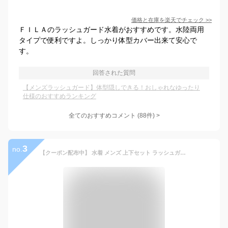
価格と在庫を
楽天
でチェック
>>
ＦＩＬＡのラッシュガード水着がおすすめです。水陸両用
タイプで便利ですよ。しっかり体型カバー出来て安心で
す。
回答された質問
【メンズラッシュガード】体型隠しできる！おしゃれなゆったり
仕様のおすすめランキング
全てのおすすめコメント
(
88
件)
>
3
no.
【クーポン配布中】 水着 メンズ 上下セット ラッシュガード 上下 セット 長袖 3点セット uvカット uv upf50+ フード付き パーカー uvパーカー uvカットパーカー ラッシュパーカー レギンス 大きいサイズ 紫外線対策 体型カバー 夏 プール 海 海水浴 サウナ 冷感