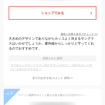
ショップでみる
価格と在庫を
楽天
でチェック
>>
大きめのデザインでありながらカッコよく決まるサングラ
スはいかがでしょうか。紫外線からしっかりと守ってくれ
るのでおすすめです。
回答された質問
大きめメンズサングラス｜顔が大きい人向けに！顔が大きい人向
けに人気のおすすめは？
全てのおすすめコメント
(
8
件)
>
7
no.
マラソン期間中ポイント最大10倍＆最大1111円OFFクーポン★レールデュサボン L’air De SAVON オードトワレ イノセントタイム EDT SP 50ml 【香水】【当日出荷_休止中】【送料無料】