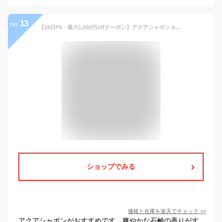
13
no.
【18日P5・最大1,000円offクーポン】アクアシャボン AQUA SAVON フレグランス 80ml [全8種] 送料無料＆おまけ付き【あす楽対応_14時まで】【EARTH】石鹸の香り ウォータリーシャンプー オードパルファム オードトワレ【人気 ブランド ギフト 誕生日 プレゼント】母の日
ショップでみる
価格と在庫を
楽天
でチェック
>>
アクアシャボンがおすすめです。爽やかな石鹸の香りがす