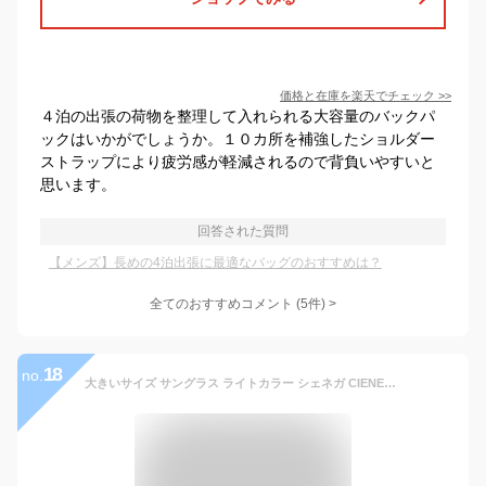
価格と在庫を
楽天
でチェック
>>
４泊の出張の荷物を整理して入れられる大容量のバックパ
ックはいかがでしょうか。１０カ所を補強したショルダー
ストラップにより疲労感が軽減されるので背負いやすいと
思います。
回答された質問
【メンズ】長めの4泊出張に最適なバッグのおすすめは？
全てのおすすめコメント
(
5
件)
>
18
no.
大きいサイズ サングラス ライトカラー シェネガ CIENEGA CN-K31 C-1 メンズ 男性 ビジネス カジュアル ウェリントン