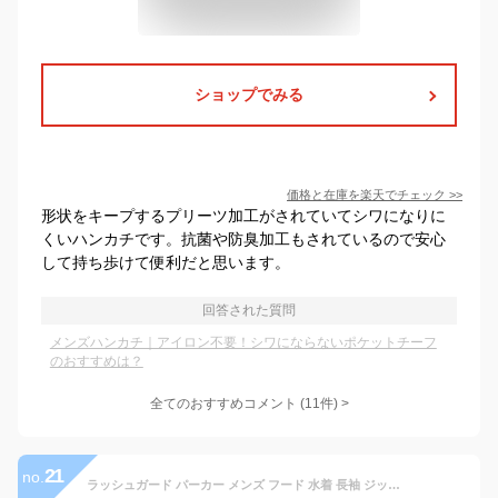
ショップでみる
価格と在庫を
楽天
でチェック
>>
形状をキープするプリーツ加工がされていてシワになりに
くいハンカチです。抗菌や防臭加工もされているので安心
して持ち歩けて便利だと思います。
回答された質問
メンズハンカチ｜アイロン不要！シワにならないポケットチーフ
のおすすめは？
全てのおすすめコメント
(
11
件)
>
21
no.
ラッシュガード パーカー メンズ フード 水着 長袖 ジップ 冷感 水陸両用 UVパーカー 大きいサイズ 体型カバー UVカット 黒 おしゃれ ネイビー アーミー ブラック グレー ホワイト S~4XL PONTAPES PR-4200《MENR》 《☆》