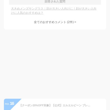
回答された質問
大きめメンズサングラス｜顔が大きい人向けに！顔が大きい人向
けに人気のおすすめは？
全てのおすすめコメント
(
2
件)
>
16
no.
【クーポン20%OFF対象】【公式】エルエルビーン プレミアム ダブル エル ポロシャツ カタディン ロゴの刺繍入り | メンズ アウトドア ブランド 半袖 防シワ l.l.bean llbean llビーン 半袖ポロシャツ 衿 襟付き ロゴ入り ワンポイント 綿100 コットン トップス