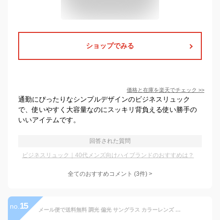
ショップでみる
価格と在庫を
楽天
でチェック
>>
通勤にぴったりなシンプルデザインのビジネスリュック
で、使いやすく大容量なのにスッキリ背負える使い勝手の
いいアイテムです。
回答された質問
ビジネスリュック｜40代メンズ向けハイブランドのおすすめは？
全てのおすすめコメント
(
3
件)
>
15
no.
メール便で送料無料 調光 偏光 サングラス カラーレンズ ウェリントン 色が変わるレンズ 紫外線対策 メンズ レディース メガネ フレーム 眼鏡 伊達メガネ 黒ぶち 黒 丸 丸メガネ モード 丸型 紫外線対策 UVカット ブルー パープル グレー グリーン ワークマン プラス