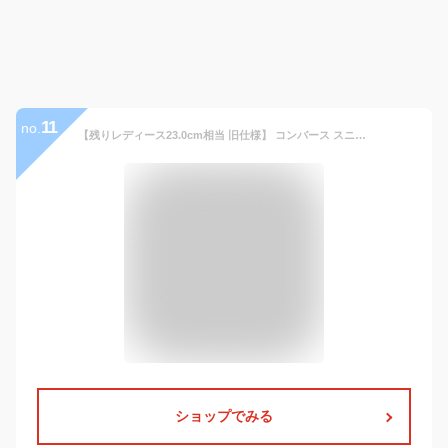
11
no.
【残りレディース23.0cm相当 旧仕様】 コンバース スニーカー レザー オールスター クップ ローカット ブラック 真っ黒 ハイブランド CONVERSE LEATHER ALL STAR COUPE OX BLACK CHUCK TAYLOR BLACKMONOCHROME
ショップでみる