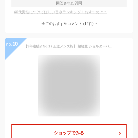
回答された質問
40代男性につけてほしい香水ランキング！おすすめは？
全てのおすすめコメント
(
12
件)
>
10
no.
【9年連続☆No.1 / 王道メンズ鞄】 超軽量 ショルダーバッグ ナイロン 8ポケット 撥水 スキミング 防止 軽い 斜めがけ バッグ サコッシュ ウエストバッグ メンズ レディース 小型 収納 ボディバッグ 人気 カバン ブランド アウトドア 旅行 散歩 トラベル ビジネス / SHB1
ショップでみる