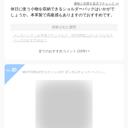
価格と在庫を
楽天
でチェック
>>
休日に使う小物を収納できるショルダーバックはいかがで
しょうか。本革製で高級感もありますのでおすすめです。
回答された質問
メンズバッグ｜お手頃ブランドなど、40代男性にぴったりな大人
バッグのおすすめは？
全てのおすすめコメント
(
16
件)
>
20
no.
MOTTERUポケスク ハンカチ ギンガムチェック / ヘミングプリーツ加工 抗菌 防臭 吸水 速乾 形状 VOLTEX ボルテックス しわになりにくい 軽量 シンプル ビジネス 男女兼用 モッテル ポケットスクエア 無地 父の日 ランキング入賞