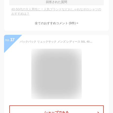
回答された質問
40-50代の大人男性に！人気ブランドなどおしゃれなポロシャツの
おすすめは？
全てのおすすめコメント
(
9
件)
>
17
no.
バックパック リュックサック メンズ レディース 50L 40L 大容量 3Way 防災 アウトドア 登山リュック 遠足 旅行 出張 人気 高品質 カバン 多機能 ティパック リュック ビジネスリュック 大きい 自転車 プレゼント ギフト 送料無料
ショップでみる