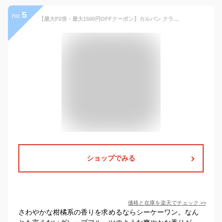
5
no.
【最大P2倍・最大1500円OFFクーポン】カルバン クライン CALVIN KLEIN シーケーワン CK1 EDT SP 100ml【送料無料】【新旧パッケージ混在】【当日発送_お休み中】【香水 メンズ レディース】【EARTH】【人気 ブランド ギフト 誕生日 プレゼント】
ショップでみる
価格と在庫を
楽天
でチェック
>>
さわやかな柑橘系の香りを求めるならシーケーワン。なん