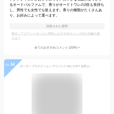
るオードパルファムで、香りがオードトワレの2倍も長持ち
し、男性でも女性でも使えます。香りの種類がたくさんあ
り、お好みによって選べます。
回答された質問
香水｜アクアシャボンなど男性におすすめのメンズ向け石鹸の香
りは？
全てのおすすめコメント
(
20
件)
>
14
no.
ポーター プロテクション デイパック 681-17977 吉田カバン PORTER PROTECTION DAYPACK リュック ビジネスリュック メンズ レディース 大容量 通勤 おしゃれ ブランド 40代 ボックス型 A4 B4 ビジネス PC 抗菌 防水 日本製