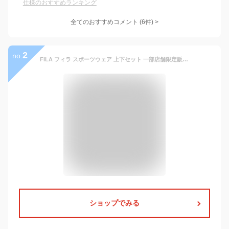
仕様のおすすめランキング
全てのおすすめコメント
(
6
件)
>
2
no.
FILA フィラ スポーツウェア 上下セット 一部店舗限定販売 オリジナル ラッシュガード付き メンズ フィットネス水着 水着 3点セット 10分丈 レギンス 大きいサイズ サーフパンツ 長袖 コンプレッション M L LL 3L 420919A 送料無料 着後レビューでクーポンGET
ショップでみる