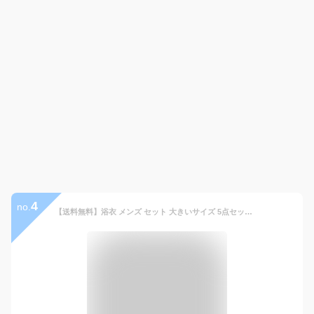
4
no.
【送料無料】浴衣 メンズ セット 大きいサイズ 5点セット 浴衣セット 2026 ワンタッチ帯 作り帯 下駄 扇子 腰紐 ギフト 男性 M L XL 無地 レトロ ゆかた 紳士 涼しい 清涼 花火大会 夏祭り 祭 イベント ストライプ 無地 モダン 黒 紺 ブラック ネイビー 夏 プレゼント 父の日