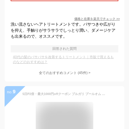
価格と在庫を
楽天
でチェック
>>
洗い流さないヘアトリートメントです。パサつきや広がり
を抑え、手触りがサラサラでしっとり潤い、ダメージケア
も出来るので、オススメです。
回答された質問
40代の髪のパサパサを改善するトリートメント｜市販で買えるも
のなどのおすすめは？
全てのおすすめコメント
(
45
件)
>
9
no.
5日P2倍・最大1000円offクーポン ブルガリ プールオム エクストリーム 100ml EDT SP【送料無料】BVLGARI【当日発送_お休み中】【香水 メンズ】【EARTH】【人気 ブランド ギフト 誕生日 プレゼント】