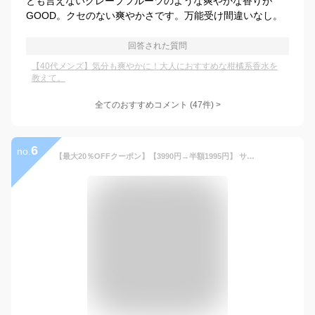
とも言えないグレープフルーツのような爽やかな香りが
GOOD。クセのない爽やかさです。万能受け間違いなし。
回答された質問
【40代メンズ】気分も爽やかに！大人におすすめな柑橘系香水を
教えて。
全てのおすすめコメント
(
47
件)
>
6
no.
【最大20％OFFクーポン】【3990円→半額1995円】 サングラス メンズ レディース SBG ブランド スクエア ブルー クリアレンズ カラー レンズ 薄い 色 uv スポーツ 大きめ ブルーレンズ メガネ おしゃれ おすすめ