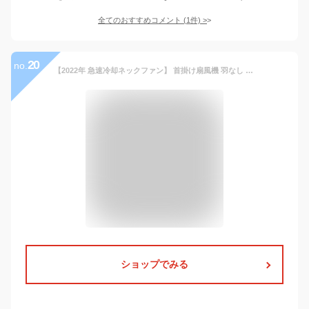
全てのおすすめコメント
(
1
件)
>
20
no.
【2022年 急速冷却ネックファン】 首掛け扇風機 羽なし ネッククーラー 携帯扇風機 USB充電式 強力 物理的な冷却 風量3段階調節 2600mAh大容量バッテリー 長時間使用 遠足 スポーツ観戦 アウトドア 熱中症対策 プレゼント 敬老の日 ギフト (ホワイト)
ショップでみる