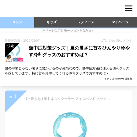
メンズ
キッズ
レディース
マイページ
本ページはプロモーションを含みます
最終更新日：2026/08/07
1714
View
39
コメント
決定
熱中症対策グッズ｜夏の暑さに首をひんやり冷や
す冷却グッズのおすすめは？
夏の尋常じゃない暑さに出かけるのが億劫なので、熱中症対策に使える便利グッズ
を探しています。特に首を冷やしてくれる冷却グッズでおすすめは？
キテミヨ-kitemiyo-編集部
1
no.
【土日もあす楽】ネッククーラー アイスバンド ネックリング 18℃ MELACOOL 保冷剤 PCM素材 首もと 首掛 首回り ひんやり クーリング おすすめ 冷感 熱中症対策 暑さ対策 冷却 レジャー ランニング 現場作業 送料無料