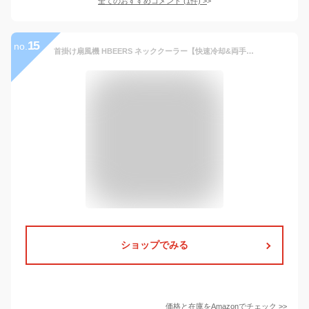
全てのおすすめコメント
(
1
件)
>
15
no.
首掛け扇風機 HBEERS ネッククーラー【快速冷却&両手解放】携帯扇風機 ハンズフリー 扇風機 超静か USB充電式 葉のない 360°冷却, 風量3段階調節 髪のねじれはありません 滑り止め素材 短時間充電 長時間連続使用 首 扇風機 にとって旅行/屋外/スポーツ/通勤/自宅/オフィスなとアウトドア 熱中症対策 , と家族、友人、恋人への ギフト
ショップでみる
価格と在庫を
Amazon
でチェック
>>