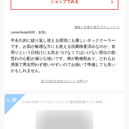
ショップでみる
価格と在庫を
楽天
でチェック
>>
LemonSoda(50代・女性)
半永久的に繰り返し使える環境にも優しいネッククーラー
です。お肌が敏感な方にも使える抗菌検査済みなのが、首
周りという日焼けにも気をつけなくてはいけない部位の肌
荒れの心配が減り心強いです。柄が数種類あり、どれもお
洒落で男女問わず使いやすいのでお揃いで準備しても良い
かもしれません。
全てのおすすめコメント
(
1
件)
>
18
no.
COOLOOP アイスネックリング 熱中症対策グッズ 冷却グッズ 首 冷却 ネッククーラー 冷蔵不要 涼感 夏 PCM 繰返し使える 首筋 エコ【メール便可】