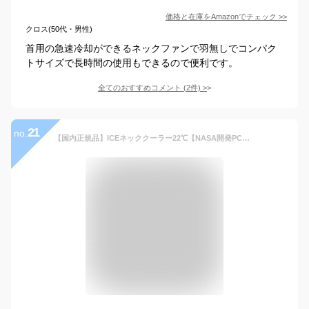
価格と在庫を
Amazon
でチェック
>>
クロス(50代・男性)
首用の急速冷却ができるネックファンで羽無しでコンパク
トサイズで長時間の使用もできるので便利です。
全てのおすすめコメント
(
2
件)
>
21
no.
【国内正規品】ICEネッククーラー22℃【NASA開発PCM】SpaceFeel SUU BLUE ブルー アイスパック アイスリング クールリング 熱中症対策 マスク着用時 冷却 スポーツ スポーツ観戦に ひんやり 涼しい テレワーク 受験勉強【商標登録出願中】 (M)