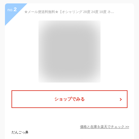
2
no.
★メール便送料無料★【オシャリング 28度 24度 18度 ネッククーラー クールリング スマートアイス リングクール PCM リング アイスネッククーラー 首 冷却 アイス ネックリング 子供 冷却グッズ 冷感グッズ くすみカラー】アイスネックバンド #OSHARING {3}
ショップでみる
価格と在庫を
楽天
でチェック
>>
だんごっ鼻