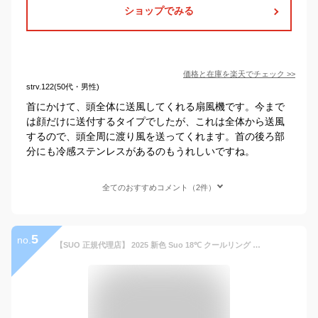
ショップでみる
価格と在庫を
楽天
でチェック
>>
strv.122(50代・男性)
首にかけて、頭全体に送風してくれる扇風機です。今まで
は顔だけに送付するタイプでしたが、これは全体から送風
するので、頭全周に渡り風を送ってくれます。首の後ろ部
分にも冷感ステンレスがあるのもうれしいですね。
全てのおすすめコメント（2件）
5
no.
【SUO 正規代理店】 2025 新色 Suo 18℃ クールリング M / L サイズ メンズ 大人用 18℃ 冷たい 大きいサイズ ネッククーラー クールネック 首掛け ペット 暑さ対策 熱中症対策 冷却 首もと冷却 冷感 ひんやり アウトドア 冷却 冷感持続温度制御成分 PCM スオネックリング