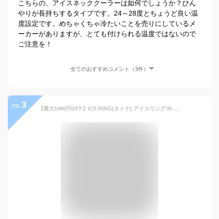
こちらの、アイスネッククーラーは如何でしょうか？ひん
やりが長持ちするタイプです。24～28度とちょうど良い温
度設定です。めちゃくちゃ冷たいことを売りにしているメ
ーカーがありますが、とても付けられる温度ではないので
ご注意を！
全てのおすすめコメント（3件）
3
no.
【最大1000円OFF】ICE RING(オトナ) アイスリング M SUO スオ クールリング 大人 大人用 レディース 女性 ジュニア ネッククーラー 子供 首 冷却 冷感 グッズ 軽量 熱中症対策 暑さ対策グッズ 熱中症対策グッズ 暑さ対策 熱中症 夏 ひんやり 冷却チューブ エフオー FO