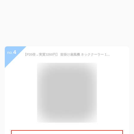
4
no.
【P20倍→実質3260円】 首掛け扇風機 ネッククーラー 12連冠 羽なし 軽量 静音 首掛け扇風機 冷却プレート 接触涼感 最強 扇風機 首かけ 300000台＋累計販売 8.5h連続送風 首掛け 扇風機 ネックファン 携帯扇風機 3段階風量 USB充電 2600mAh ハンディ 持ち運び 熱中症対策