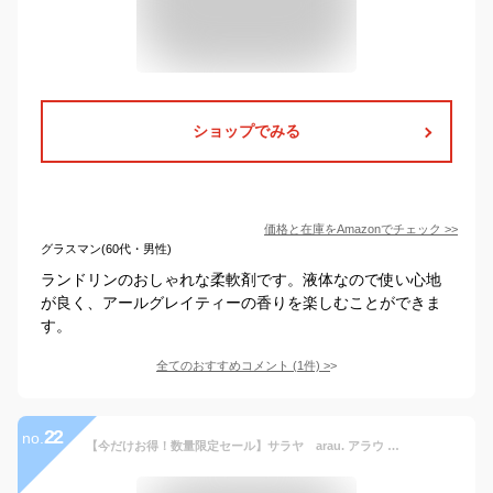
ショップでみる
価格と在庫を
Amazon
でチェック
>>
グラスマン(60代・男性)
ランドリンのおしゃれな柔軟剤です。液体なので使い心地
が良く、アールグレイティーの香りを楽しむことができま
す。
全てのおすすめコメント
(
1
件)
>
22
no.
【今だけお得！数量限定セール】サラヤ arau. アラウ 衣類のなめらか仕上げ つめかえ用 650ml せっけん専用仕上げ剤 ( 赤ちゃんの衣類やタオルをなめらかにやさしく仕上げます ) ( 4973512255052 )