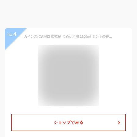
4
no.
カインズ(CAINZ) 柔軟剤 つめかえ用 1100ml ミントの香り 抗菌・防臭 ナチュラルソフター 濃縮柔軟剤 詰替 着色料無添加 ノンシリコン ボタニカル成分 液体 液体柔軟剤
ショップでみる