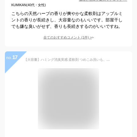
KUMIKAN(40代・女性)
こちらの天然ハーブの香りが爽やかな柔軟剤はアップルミ
ントの香りが長続きし、大容量なのもいいです。部屋干し
でも嫌な臭いがせず、香りも長続きするのがいいですね。
全てのおすすめコメント
(
1
件)
>
17
no.
【大容量】ハミング消臭実感 柔軟剤 つめこみ洗いも、部屋干しも、無敵消臭！ハミング内Ｎｏ．１抗菌 リフレッシュグリーンの香り つめかえ用 2,600ml