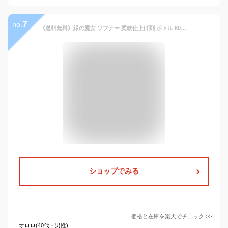
7
no.
《送料無料》緑の魔女 ソフナー 柔軟仕上げ剤 ボトル 600ml ＋ 詰替 2L シトラスハーブの香り【香り付き 柔軟剤 液体 柔軟仕上剤 衣類 洗たく シトラス ハーブ さわやか ふんわり 植物由来 本体 詰め替え 詰替え まとめ買い】
ショップでみる
価格と在庫を
楽天
でチェック
>>
オロロ(40代・男性)