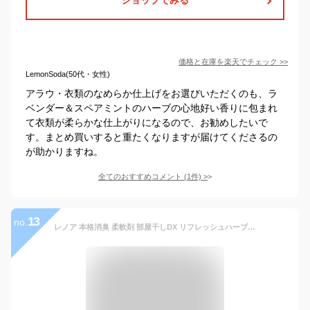
価格と在庫を
楽天
でチェック
>>
LemonSoda(50代・女性)
アラウ・衣類のなめらか仕上げをお選びいただくのも、ラ
ベンダー＆スペアミントのハーブの心地好い香りに包まれ
て衣類が柔らかな仕上がりになるので、お勧めしたいで
す。まとめ買いすると重たくなりますが届けてくださるの
が助かりますね。
全てのおすすめコメント
(
1
件)
>
13
no.
レノア 本格消臭 柔軟剤 部屋干しDX リフレッシュハーブ 本体(530mL)