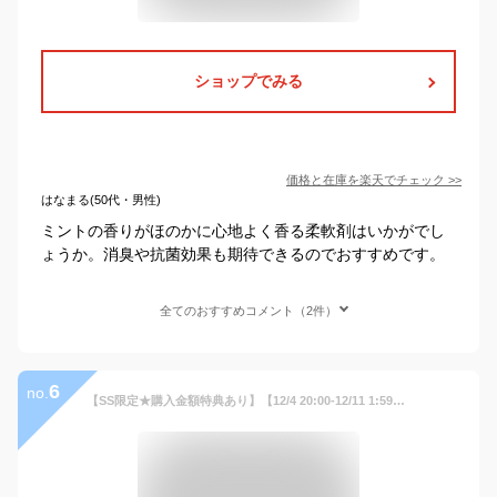
ショップでみる
価格と在庫を
楽天
でチェック
>>
はなまる(50代・男性)
ミントの香りがほのかに心地よく香る柔軟剤はいかがでし
ょうか。消臭や抗菌効果も期待できるのでおすすめです。
全てのおすすめコメント（2件）
6
no.
【SS限定★購入金額特典あり】【12/4 20:00-12/11 1:59】【公式】arFUM アフューム 香りビーズ ミニボトル 150g 約6回分 ラ・セーヌ ミントの香り アロマビーズ 吸水力UP フレグランス 洗濯ビーズ 香水ビーズ 衣類用