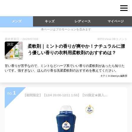
メンズ
キッズ
レディース
マイページ
本ページはプロモーションを含みます
最終更新日：2026/07/08
8051
View
39
コメント
決定
柔軟剤｜ミントの香りが爽やか！ナチュラルに漂
う優しい香りの衣料用柔軟剤のおすすめは？
甘い香りが苦手なので、ミントなどハーブ系でいい香りの柔軟剤があったら知りた
いです。強すぎない、ほんのり香る洗濯柔軟剤のおすすめを教えてください。
キテミヨ-kitemiyo-編集部
1
no.
【期間限定】【12/4 20:00-12/11 1:59】【SS限定★購入金額特典あり】【公式】arFUM アフューム 香りビーズ 大容量 メガボトル 1kg 約40回分 ラ・セーヌ ミントの香り アロマビーズ 吸水力UP フレグランス 洗濯ビーズ 香水