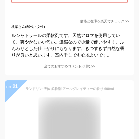
価格と在庫を
楽天
でチェック
>>
桃葉さん(50代・女性)
ルシャトラールの柔軟剤です。天然アロマを使用してい
て、爽やかないい匂い。濃縮なので少量で使いやすく、ふ
んわりとした仕上がりにもなります。きつすぎず自然な香
りが良いと思います。室内干しでも心地よいです。
全てのおすすめコメント
(
1
件)
>
21
no.
ランドリン 液体 柔軟剤 アールグレイティーの香り 600ml