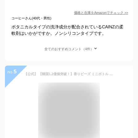
価格と在庫を
Amazon
でチェック
>>
コーヒーさん(40代・男性)
ボタニカルタイプの洗浄成分が配合されているCAINZの柔
軟剤はいかがですか。ノンシリコンタイプです。
全てのおすすめコメント（4件）
5
no.
【公式】 【韓国1.2億個突破！】香りビーズ ミニボトル 150g 約6回分 ラ・セーヌ ミントの香り アロマビーズ 吸水力UP フレグランス 洗濯ビーズ 香水ビーズ 衣類用 時短 抗菌 消臭 いい香り