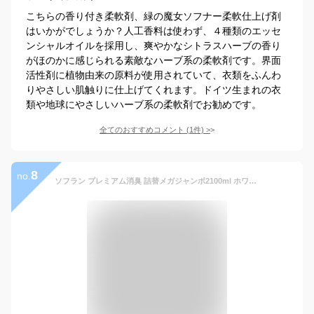
こちらの香り付き柔軟剤、緑の魔女ソフナー柔軟仕上げ剤
はいかがでしょうか？人工香料は使わず、４種類のエッセ
ンシャルオイルを採用し、爽やかなシトラスハーブの香り
がほのかに感じられる素敵なハーブ系の柔軟剤です。界面
活性剤に植物由来の原料が使用されていて、衣類をふんわ
りやさしい肌触りに仕上げてくれます。ドイツ生まれの衣
類や地球にやさしいハーブ系の柔軟剤でお勧めです。
全てのおすすめコメント
(
1
件)
>
8
no.
ソフラン プレミアム消臭 詰替メガジャンボ2100ml ホワイトハーブアロマ 生乾きでも菌を生ませずニオわせない 柔軟剤 抗菌 部屋干し 汗臭 体臭 加齢臭 靴下臭