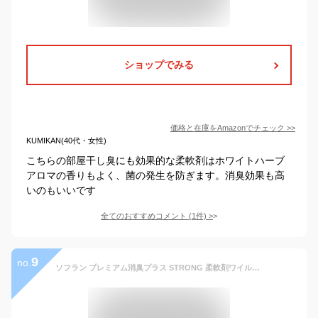
ショップでみる
価格と在庫を
Amazon
でチェック
>>
KUMIKAN(40代・女性)
こちらの部屋干し臭にも効果的な柔軟剤はホワイトハーブ
アロマの香りもよく、菌の発生を防ぎます。消臭効果も高
いのもいいです
全てのおすすめコメント
(
1
件)
>
9
no.
ソフラン プレミアム消臭プラス STRONG 柔軟剤ワイルドシトラスの香り 詰め替え 450ml