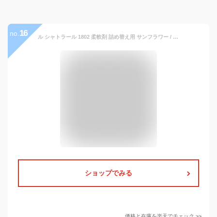
16
no.
ル シャトラール 1802 柔軟剤 詰め替え用 サンフラワー / アップルミント 花 1.6L 大容量 アロマ 天然 ハーブ エッセンシャル オイル 香り 3倍濃縮 フレグランス 部屋干し 韓国 フランス
ショップでみる
価格と在庫を
楽天
でチェック
>>