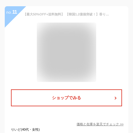
11
no.
【最大50%OFF+送料無料】 【韓国1.2億個突破！】香りビーズ 本体 500g（約20回分） ラ・セーヌ ミントの香り アロマビーズ 吸水力UP 洗濯ビーズ フレグランス 香水ビーズ 衣類用 抗菌 消臭 36週間香りキープ 抗ダニ・静電気防止
ショップでみる
価格と在庫を
楽天
でチェック
>>
りいど(40代・女性)