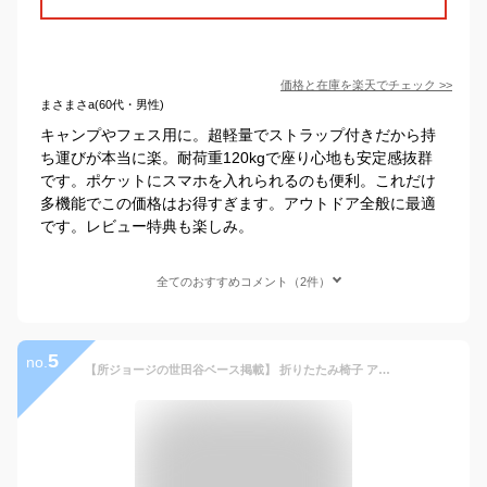
価格と在庫を
楽天
でチェック
>>
まさまさa(60代・男性)
キャンプやフェス用に。超軽量でストラップ付きだから持
ち運びが本当に楽。耐荷重120kgで座り心地も安定感抜群
です。ポケットにスマホを入れられるのも便利。これだけ
多機能でこの価格はお得すぎます。アウトドア全般に最適
です。レビュー特典も楽しみ。
全てのおすすめコメント（2件）
5
no.
【所ジョージの世田谷ベース掲載】 折りたたみ椅子 アウトドアチェア コンパクトイス ［耐荷重200kg認定の『軽量』×『楽々』折り畳み椅子］ (ブラック1)