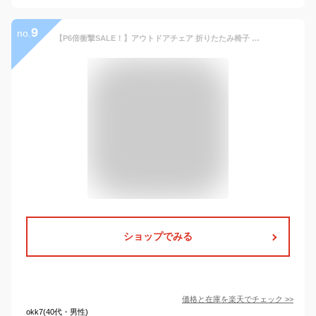
9
no.
【P6倍衝撃SALE！】アウトドアチェア 折りたたみ椅子 軽量 スツール コンパクト チェア キャンプ椅子 収納袋付き 折り畳み椅子 携帯 ミニ いす 持ち運び アウトドア 椅子 ポータブル 小型 キャンプ ピクニック 関西万博 登山 釣り フェス おしゃれ 月間優良ショップ
ショップでみる
価格と在庫を
楽天
でチェック
>>
okk7(40代・男性)