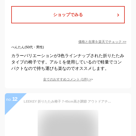
ショップでみる
価格と在庫を
楽天
でチェック
>>
べんたん(50代・男性)
カラーバリエーションが3色ラインナップされた折りたたみ
タイプの椅子です。アルミを使用しているので軽量でコン
パクトなので持ち運びも楽なのでオススメします。
全てのおすすめコメント
(
1
件)
>
12
no.
LEEKEY 折りたたみ椅子 7-45cm高さ調節 アウトドアチェア 折り畳み椅子 耐荷重 250kg 超軽量 コンパクト 折りたたみ踏み台 室内 一秒開閉できる 伸縮式 持ち運び便利 防水 アウトドア キャンプ チェア 携帯 スツール 低い 風呂/釣り/フェス/運動会/観戦/屋内/屋外用 ブラック