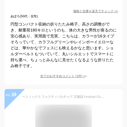
価格と在庫を
楽天
でチェック
>>
あぽろ(50代・女性)
円型コンパクト収納の折りたたみ椅子。高さの調整がで
き、耐重荷180キロというのも、体の大きな男性が座るのに
安心感あり、実用面で充実。こちらは、カラーが16タイプ
そろっていて、カラフルグリーンやレインボーイエローな
どは、華やかなでフェスにも映えるかなと思います。ショ
ルダーベルトもついていて、丸いシルエットでスマートに
持ち運べ、ちょっとみんなに見せたくなるような折りたた
み椅子です。
全てのおすすめコメント
(
1
件)
>
19
no.
ヘリノックス フェスティバルチェア 正規品 Festival Chair 組み立て 折りたたみ チェア ローチェア 椅子 アウトドア キャンプ フェス キャンプ ピクニック BBQ レジャー 旅行 軽量 収納袋付 1822280 Helinox 正規販売