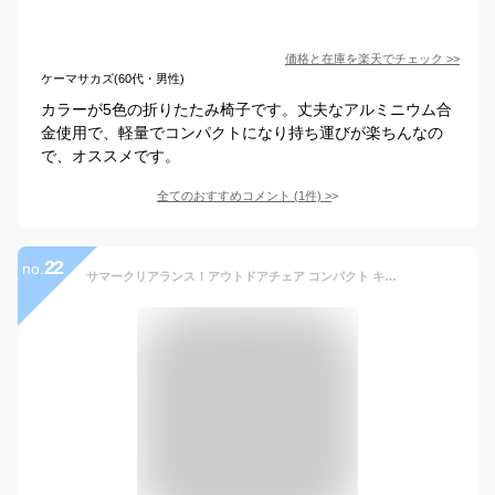
価格と在庫を
楽天
でチェック
>>
ケーマサカズ(60代・男性)
カラーが5色の折りたたみ椅子です。丈夫なアルミニウム合
金使用で、軽量でコンパクトになり持ち運びが楽ちんなの
で、オススメです。
全てのおすすめコメント
(
1
件)
>
22
no.
サマークリアランス！アウトドアチェア コンパクト キャンプチェアー 折りたたみ パイプ キャンプチェア 軽い 軽量 埋まらない 頑丈 キャンピングチェア 折りたたみ椅子 レイトンハウス おしゃれ キャンプ用品 ローチェア 沈みにくい フェス 組立簡単 おうちキャンプ 防災