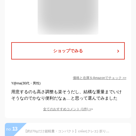
ショップでみる
価格と在庫を
Amazon
でチェック
>>
Y@ma(30代・男性)
用意するのも高さ調整も楽そうだし、結構な重量までいけ
そうなのでかなり便利だなぁ…と思って選んでみました
全てのおすすめコメント
(
1
件)
>
13
no.
【約270gだけ超軽量・コンパクト】créer(クレエ) 折りたたみ椅子 どこでも持ち運び アウトドアチェア 軽量 コンパクト 折りたたみイス キャンプ 登山 旅行 公園 行列 折り畳み椅子 (シルバー×軽量モデル)