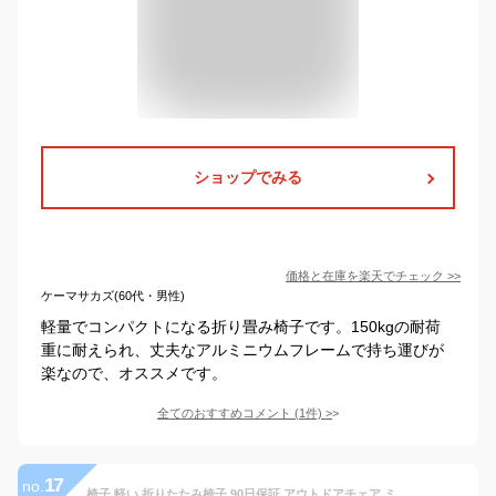
ショップでみる
価格と在庫を
楽天
でチェック
>>
ケーマサカズ(60代・男性)
軽量でコンパクトになる折り畳み椅子です。150kgの耐荷
重に耐えられ、丈夫なアルミニウムフレームで持ち運びが
楽なので、オススメです。
全てのおすすめコメント
(
1
件)
>
17
no.
椅子 軽い 折りたたみ椅子 90日保証 アウトドアチェア ミニ コンパクト 軽量 携帯 チェア 瞬間収納 耐荷重100kg 運動会 花火大会 登山 フェス 釣り テーマパーク用 持ち運び便利 ワンタッチ収納 収納袋付き 万博 行楽 花火 メール便or宅急便