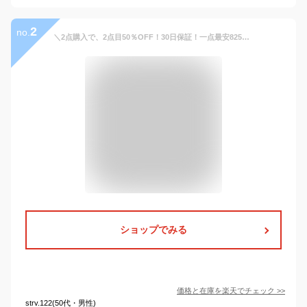
2
no.
＼2点購入で、2点目50％OFF！30日保証！一点最安825円／ 折りたたみ椅子 運動会 アウトドア 折りたたみ椅子 コンパクト 軽量 携帯便利 収納袋付き ミニチェア キャンプ 釣り 登山 バーベキュー フェス スポーツ観戦 折り畳み椅子 最大耐荷重120kg おしゃれ
ショップでみる
価格と在庫を
楽天
でチェック
>>
strv.122(50代・男性)