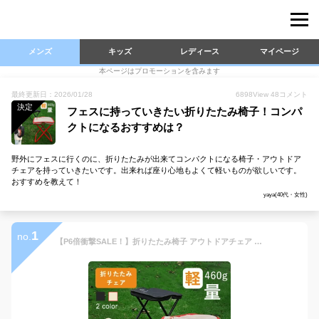
メンズ
キッズ
レディース
マイページ
本ページはプロモーションを含みます
最終更新日：2026/01/28
6898
View
48
コメント
決定
フェスに持っていきたい折りたたみ椅子！コンパ
クトになるおすすめは？
野外にフェスに行くのに、折りたたみが出来てコンパクトになる椅子・アウトドア
チェアを持っていきたいです。出来れば座り心地もよくて軽いものが欲しいです。
おすすめを教えて！
yaya(40代・女性)
1
no.
【P6倍衝撃SALE！】折りたたみ椅子 アウトドアチェア スツール コンパクト 折り畳み椅子 軽量 折りたたみ椅子 収納袋付き ポータブル 持ち運び椅子 キャンプ椅子 キャンプチェア チェア 折りたたみイス アウトドア イス ミニチェア 花火大会 関西万博 登山 フェス 釣り