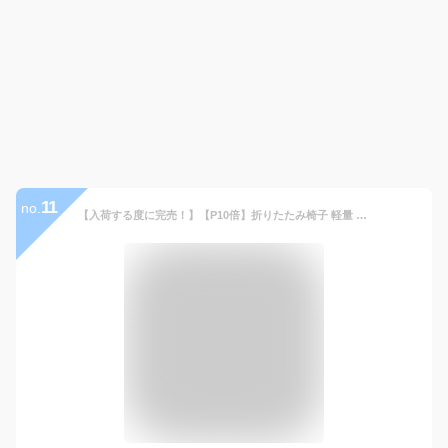
11
no.
【入荷する度に完売！】【P10倍】折りたたみ椅子 軽量 コンパクト 持ち運び FUJIKAZE 楽々チェア 便利 アウトドアチェア 320g ショルダーベルト付き 収納袋一体型 座面一体式 花火 花見 万博 ディズニー 夏フェス アルミ製 オックスフォード 3色展開