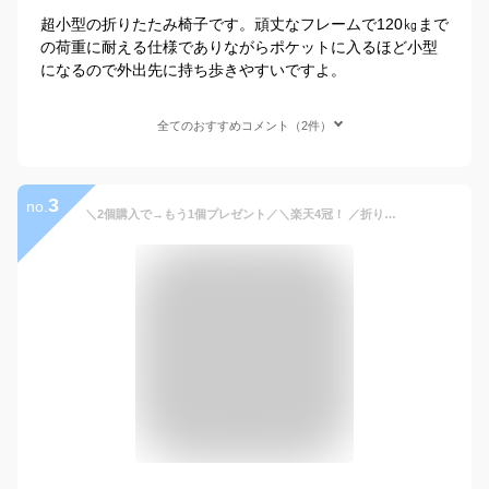
超小型の折りたたみ椅子です。頑丈なフレームで120㎏まで
の荷重に耐える仕様でありながらポケットに入るほど小型
になるので外出先に持ち歩きやすいですよ。
全てのおすすめコメント（2件）
3
no.
＼2個購入で→もう1個プレゼント／＼楽天4冠！ ／折りたたみ椅子 軽量 コンパクト 持ち運び アウトドア 運動会 折りたたみチェア 椅子 スツール おしゃれ 携帯 キャンプ 釣り 踏み台 屋外 遊園地 イベント 推しカラー BBQ 音楽フェス 旅行 花火大会 お祭り