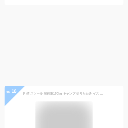
16
no.
ド 錆 スツール 耐荷重150kg キャンプ 折りたたみ イス チェア 椅子 ミニ ロースタイル キャンプチェア 超軽量 コンパクト キャンプ用品 伸縮 レジャー ピクニック 収納ラクラク ソロ ツーリング ドライブ