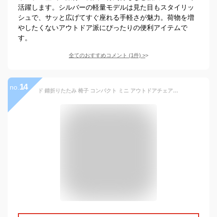
活躍します。シルバーの軽量モデルは見た目もスタイリッ
シュで、サッと広げてすぐ座れる手軽さが魅力。荷物を増
やしたくないアウトドア派にぴったりの便利アイテムで
す。
全てのおすすめコメント
(
1
件)
>
14
no.
ド 錆折りたたみ 椅子 コンパクト ミニ アウトドアチェア 耐荷重80kg 超軽量 アルミ スツール キャンプチェア イス アウトドア チェア キャンプ用品 伸縮 レジャー ピクニック 収納ラクラク ツーリング ドライブ