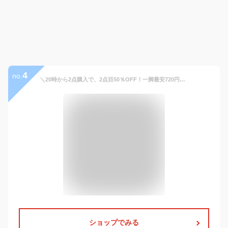
4
no.
＼20時から2点購入で、2点目50％OFF！一脚最安720円+レビュー特典！／ 折りたたみ椅子 ストラップ付き 収納ポケット付き 超軽量コンパクトチェア 携帯便利 アウトドアチェア キャンプ フェス BBQ 釣り 登山 スポーツ観戦 ミニチェア 最大耐荷重120kg
ショップでみる