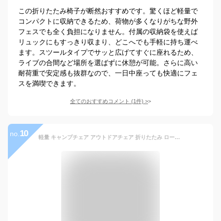
この折りたたみ椅子が断然おすすめです。驚くほど軽量で
コンパクトに収納できるため、荷物が多くなりがちな野外
フェスでも全く負担になりません。付属の収納袋を使えば
リュックにもすっきり収まり、どこへでも手軽に持ち運べ
ます。スツールタイプでサッと広げてすぐに座れるため、
ライブの合間など場所を選ばずに休憩が可能。さらに高い
耐荷重で安定感も抜群なので、一日中座っても快適にフェ
スを満喫できます。
全てのおすすめコメント
(
1
件)
>
10
no.
軽量 キャンプチェア アウトドアチェア 折りたたみ ローチェア 軽い コンパクト 頑丈 キャンプチェア おしゃれ キャンプ用品 レジャーチェア 軽量 折りたたみ椅子 沈みにくい コンパクト 組立簡単 防災 送料無料 BBQ ソロ キャンプ用品 運動会 ハイバック