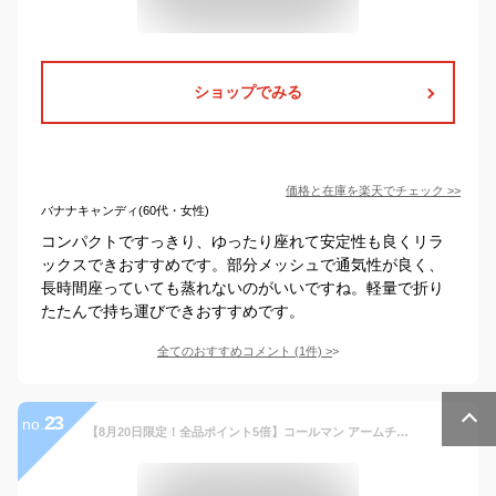
ショップでみる
価格と在庫を
楽天
でチェック
>>
バナナキャンディ(60代・女性)
コンパクトですっきり、ゆったり座れて安定性も良くリラ
ックスできおすすめです。部分メッシュで通気性が良く、
長時間座っていても蒸れないのがいいですね。軽量で折り
たたんで持ち運びできおすすめです。
全てのおすすめコメント
(
1
件)
>
23
no.
【8月20日限定！全品ポイント5倍】コールマン アームチェア | Coleman コールマンチェア アウトドア キャンプ コールマン椅子 チェア アームレスト 肘置き 折り畳み 持ち運び 便利 ドリンクホルダー バーベキュー BBQ ソロキャンプ ソロキャン 海 庭 ベ