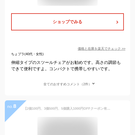
ショップでみる
価格と在庫を
楽天
でチェック
>>
ちょプラ(40代・女性)
伸縮タイプのスツールチェアがお勧めです。高さの調節も
できて便利ですよ。コンパクトで携帯しやすいです。
全てのおすすめコメント（2件）
8
no.
【2個100円、3個500円、5個購入1000円OFFクーポン有】 送料無料 あす楽 折りたたみ椅子 アウトドア 軽量 コンパクト 携帯 高さ調節 折りたたみ いす チェア ポータブル 椅子 野外 フェス 運動会 釣り 遊園地 海 プール 災害 避難 簡単 便利 初期不良交換対応 8カラー 母の日