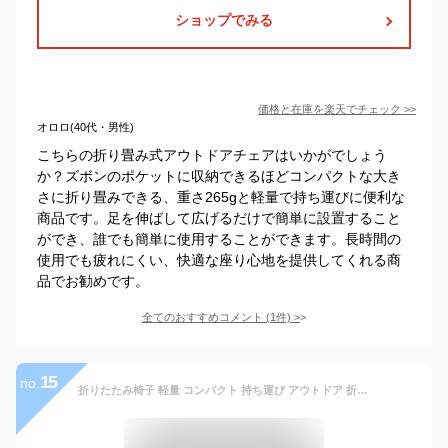
ショップでみる
価格と在庫を
楽天
でチェック
>>
オロロ(40代・男性)
こちらの折り畳み式アウトドアチェアはいかがでしょう
か？ズボンのポケットに収納できるほどコンパクトな大き
さに折り畳みできる、重さ265gと軽量で持ち運びに便利な
商品です。足を伸ばして広げるだけで簡単に設置すること
ができ、誰でも簡単に使用することができます。長時間の
使用でも疲れにくい、快適な座り心地を提供してくれる商
品でお勧めです。
全てのおすすめコメント
(
1
件)
>
15
no.
折りたたみ椅子 軽量 コンパクト 持ち運び アウトドア 折りたたみチェア キャンプ 折りたたみイス レジャー 低い 旅行 軽い 子供