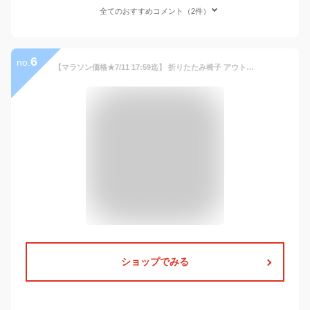
全てのおすすめコメント（2件）
6
no.
【マラソン価格★7/11 17:59迄】 折りたたみ椅子 アウトドア コンパクト 軽量 アウトドアチェア 携帯 高さ調節 折りたたみチェア 椅子 チェア スツール 踏み台 キャンプ用品 折りたたみ 旅行 野外 フェス キャンプ バーベキュー 運動会 釣り 遊園地 海 プール 送料無料
ショップでみる