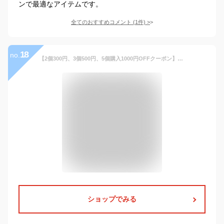
ンで最適なアイテムです。
全てのおすすめコメント
(
1
件)
>
18
no.
【2個300円、3個500円、5個購入1000円OFFクーポン】折りたたみ椅子 アウトドア コンパクト 軽量 折りたたみチェア 椅子 折りたたみ チェア スツール おしゃれ 携帯 持ち運び キャンプ 釣り 踏み台 屋外 イベント 運動会 バーベキュー BBQ フェス 旅行 GW 海 プール
ショップでみる