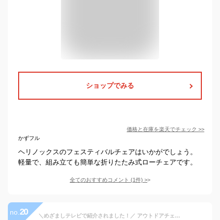
ショップでみる
価格と在庫を
楽天
でチェック
>>
かずフル
ヘリノックスのフェスティバルチェアはいかがでしょう。
軽量で、組み立ても簡単な折りたたみ式ローチェアです。
全てのおすすめコメント
(
1
件)
>
20
no.
＼めざましテレビで紹介されました！／ アウトドアチェア キャンプ椅子 キャンプチェア 軽量 折りたたみ椅子 アウトドア チェア コンパクト アルミ キャンプ 運動会 椅子 イス 携帯 送料無料 超軽量 YMBSTORE NAZEAM LOW ハンモック おしゃれ ロータイプ チェアリング 子供