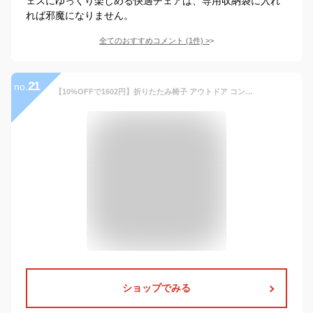
ェスにゆっくり楽しめる快適チェアは、専用収納袋に入れ
れば邪魔になりません。
全てのおすすめコメント
(
1
件)
>
21
no.
【10%OFFで1602円】折りたたみ椅子 アウトドア コンパクト 軽量 折りたたみチェア 椅子 折りたたみ チェア スツール おしゃれ 携帯 持ち運び キャンプ 釣り 踏み台 屋外 イベント 運動会 バーベキュー BBQ レジャー ピクニック バイク ツーリング フェス 旅行 GW 海 プール
ショップでみる