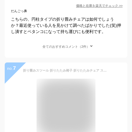
価格と在庫を
楽天
でチェック
>>
だんごっ鼻
こちらの、円柱タイプの折り畳みチェアは如何でしょう
か？最近使っている人を見かけて調べたばかりでした(笑)押
し潰すとペタンコになって持ち運びにも便利です。
全てのおすすめコメント（2件）
7
no.
折り畳みスツール 折りたたみ椅子 折りたたみチェア スツール アウトドアチェア キャンプ椅子 アウトドアスツール 折り畳み式 伸縮スツール スツール 高さ調整可能 運動会 釣り 登山 持ち運び 便利 コンパクト 軽量 おしゃれ かわいい 肩掛け可能 手持ち レジャー 簡易いす