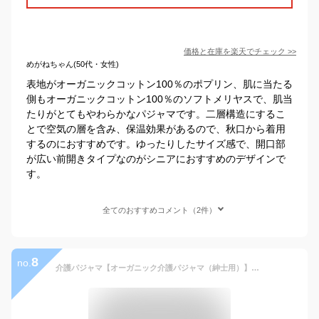
価格と在庫を
楽天
でチェック
>>
めがねちゃん(50代・女性)
表地がオーガニックコットン100％のポプリン、肌に当たる
側もオーガニックコットン100％のソフトメリヤスで、肌当
たりがとてもやわらかなパジャマです。二層構造にするこ
とで空気の層を含み、保温効果があるので、秋口から着用
するのにおすすめです。ゆったりしたサイズ感で、開口部
が広い前開きタイプなのがシニアにおすすめのデザインで
す。
全てのおすすめコメント（2件）
8
no.
介護パジャマ【オーガニック介護パジャマ（紳士用）】【訳あり】上下別売り（パジャマ、メンズ、 上質、 オーガニック、 長袖、 前開き、オムツ、 タイプ、 ナイティ、(ねまき 寝間着 ぱじゃま 大人 男性、おしゃれ 、プレゼント、 前あき、ゆったり)