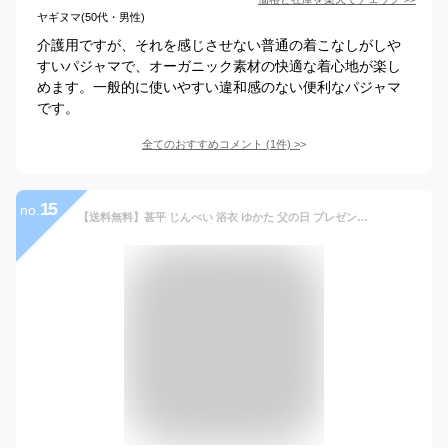
ヤギヌマ(50代・男性)
介護用ですが、それを感じさせない普通の着こなしがしや
すいパジャマで、オーガニック素材の快適な着心地が楽し
めます。一般的に使いやすい違和感のない便利なパジャマ
です。
全てのおすすめコメント
(
1
件)
>
15
no.
【送料無料】甚平 じんべい 浴衣 ゆかた 父の日 プレゼント 実用的 メンズ しじら織り 涼しい 大きいサイズ M L 2L 3L 4L 寝巻き ヘンリーネック オーガニック ギフト ルームウエア パジャマ 部屋着 じんべえ 上下セット 夏 彼氏 父 誕生日 敬老の日 実用的【あす楽対応】