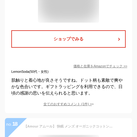
ショップでみる
価格と在庫を
Amazon
でチェック
>>
LemonSoda(50代・女性)
肌触りと着心地が良さそうですね。ドット柄も素敵で爽や
かな色合いです。ギフトラッピングを利用できるので、日
頃の感謝の思いを伝えられると思います。
全てのおすすめコメント
(
1
件)
>
18
no.
【Amour アムール】 快眠 メンズ オーガニックコットン 無地 パンケーキ ニット パジャマ 秋 冬 ふわっと 綿100% あったか ギフト アトピー 日本製 高級 敬老の日 M/L グレー/アイボリー