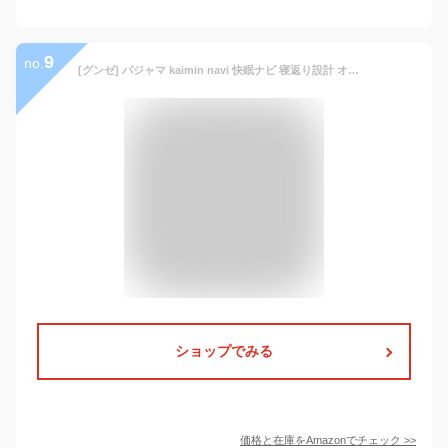
9
no.
[グンゼ] パジャマ kaimin navi 快眠ナビ 寝返り設計 オーガニックコットン100％ 先染Ｗガーゼ 長袖長パンツ メンズ グレー M
ショップでみる
価格と在庫を
Amazon
でチェック
>>