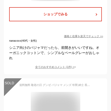
ショップでみる
価格と在庫を
楽天
でチェック
>>
nanacoco(40代・女性)
シニア向けのパジャマだったら、前開きがいいですね。オ
ーガニックコットンで、シンプルなペールグレーがおしゃ
れ
全てのおすすめコメント
(
1
件)
>
SOLD
送料無料 敬老の日 グンゼ パジャマ メンズ 年間 紳士 長袖長パンツ オーガニックコットン 綿100% 軽い ルームウェア 上下セット シンプル ギフト プレゼント GUNZE ナチュラルハーブ Mサイズ Lサイズ LLサイズ TH4586 播州 GUNZE35