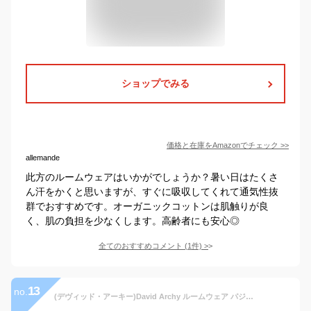
ショップでみる
価格と在庫を
Amazon
でチェック
>>
allemande
此方のルームウェアはいかがでしょうか？暑い日はたくさ
ん汗をかくと思いますが、すぐに吸収してくれて通気性抜
群でおすすめです。オーガニックコットンは肌触りが良
く、肌の負担を少なくします。高齢者にも安心◎
全てのおすすめコメント
(
1
件)
>
13
no.
(デヴィッド・アーキー)David Archy ルームウェア パジャマ メンズ 開 襟 綿100 シンプルデザイン 部屋着 長袖 セット 前開き 上下 (ダークブルー) M(USサイズ)-日本サイズL相当 DAJJ07S