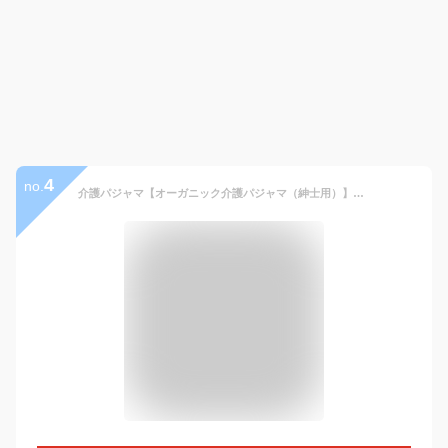
4
no.
介護パジャマ【オーガニック介護パジャマ（紳士用）】【訳あり】上下セット（パジャマ メンズ 上質 オーガニック ナチュラル チェック タータン 長袖 前開き オムツ ねまき 寝間着 大人 メンズ 男性 おしゃれ プレゼント ギフト)