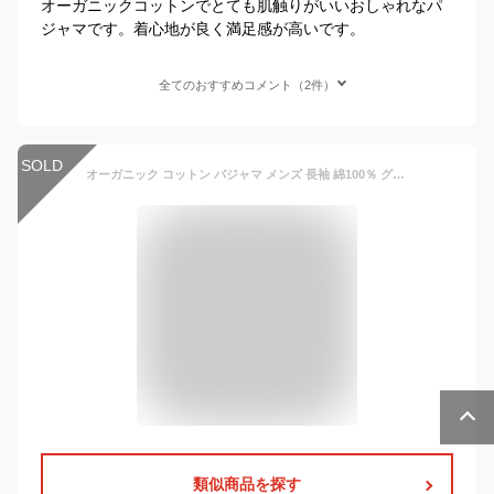
オーガニックコットンでとても肌触りがいいおしゃれなパ
ジャマです。着心地が良く満足感が高いです。
全てのおすすめコメント（2件）
SOLD
オーガニック コットン パジャマ メンズ 長袖 綿100％ グレー 寝間着 寝巻き 大きいサイズ 誕生日 父の日 ギフト プレゼント ルームウェア 部屋着 贈り物 敬老の日 還暦祝い
類似商品を探す