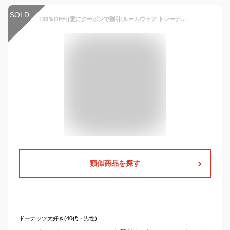
SOLD
[33％OFF][更にクーポンで割引]ルームウェア トレーナー パンツ スウェット パジャマ 上下セット セットアップ 部屋着 メンズ NAVY ネイビー オーガニックコットン ルームウェアセットアップ 304137MH
類似商品を探す
ドーナッツ大好き(40代・男性)