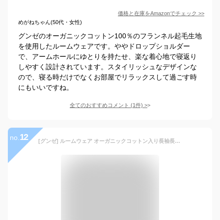
価格と在庫を
Amazon
でチェック
>>
めがねちゃん(50代・女性)
グンゼのオーガニックコットン100％のフランネル起毛生地
を使用したルームウェアです。ややドロップショルダー
で、アームホールにゆとりを持たせ、楽な着心地で寝返り
しやすく設計されています。スタイリッシュなデザインな
ので、寝る時だけでなくお部屋でリラックスして過ごす時
にもいいですね。
全てのおすすめコメント
(
1
件)
>
12
no.
[グンゼ] ルームウェア オーガニックコットン入り長袖長パンツ 裏毛起毛 メンズ ﾁｬｺ-ﾙｸﾞﾚ M