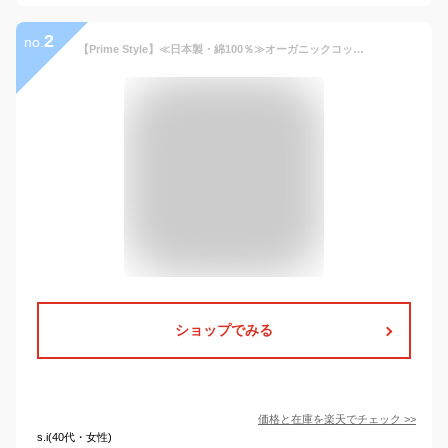
2
no.
【Prime Style】≪日本製・綿100％≫オーガニックコットン パジャマ 60Wガーゼ 無地柄 レディース メンズ 271610 571110 【primestyle02】
ショップでみる
価格と在庫を
楽天
でチェック
>>
s.i(40代・女性)