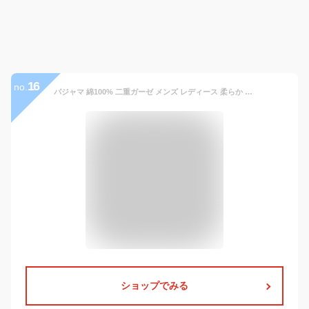
16
no.
パジャマ 綿100% 二重ガーゼ メンズ レディース 柔らか ペア 夫婦 天竺ニット - HOME WAY ルームウェア オーガニックコットン 肌に優しい 吸汗 通気 保温 長袖 上下セット 部屋着 春・夏・秋・冬用[メーカー直営＆品質保証]
ショップでみる