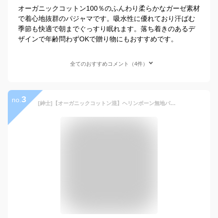
オーガニックコットン100％のふんわり柔らかなガーゼ素材
で着心地抜群のパジャマです。吸水性に優れており汗ばむ
季節も快適で朝までぐっすり眠れます。落ち着きのあるデ
ザインで年齢問わずOKで贈り物にもおすすめです。
全てのおすすめコメント（4件）
3
no.
[紳士]【オーガニックコットン混】ヘリンボーン無地パジャマ【Amour アムール】【快眠プロジェクト】メンズ ぱじゃま 寝間着 綿 ギフト 父の日 敬老の日