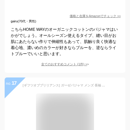
価格と在庫を
Amazon
でチェック
>>
gairu(70代・男性)
こちらHOME WAYのオーガニックコットンのパジャマはい
かがでしょう。オールシーズン使えるタイプ、縫い目がお
肌にあたらない作りで伸縮性もあって、肌触り良く快適な
着心地、濃いめのカラーが好きならブルーを、逆ならライ
トブルーでいいと思います。
全てのおすすめコメント
(
1
件)
>
17
no.
[ギフツオブブリリアンス] ガーゼパジャマ メンズ 長袖 コットン 紳士 男性 春 夏 ギフトセット (S, ブルー) PJ_3215