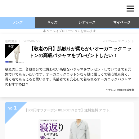
メンズ
キッズ
レディース
マイページ
本ページはプロモーションを含みます
最終更新日：2025/07/22
2082
View
35
コメント
決定
【敬老の日】肌触りが柔らかいオーガニックコッ
トンの高級パジャマをプレゼントしたい！
敬老の日に、普段自分では買わない高級なパジャマをプレゼントしていつまでも元
気でいてもらいたいです。オーガニックコットンなら肌に優しくて寝心地も良く、
長く着てもらえると思います。高齢者でも安心して着られるオーガニックパジャマ
のおすすめは？
キテミヨ-kitemiyo-編集部
1
no.
【500円オフクーポン 8/16 08:59まで】送料無料 アウトレット セール グンゼ パジャマ メンズ 年間 長袖長パンツ 紳士 寝巻き 綿100％ オーガニックコットン 腰ゴム取替可 ポケット付き 前とじ 前閉じ ギフト プレゼント M〜LL GM2052 KAIMIN NAVI カイミンナビ GUNZE35