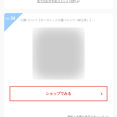
全てのおすすめコメント
(
1
件)
>
14
no.
介護パジャマ【オーガニック介護パジャマ（紳士用）】【訳あり】上下セット（パジャマ、メンズ、 上質、 オーガニック、 長袖、 前開き、オムツ、 タイプ、 ナイティ、(ねまき 寝間着 ぱじゃま 大人 男性、おしゃれ 、プレゼント、 前あき、ゆったり)
ショップでみる
価格と在庫を
楽天
でチェック
>>