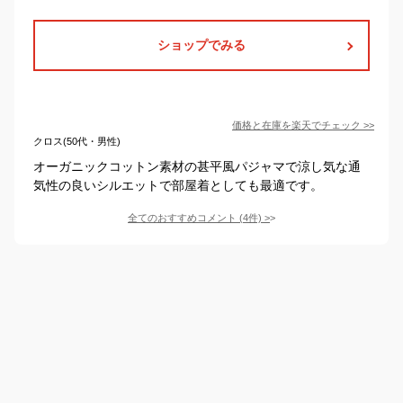
ショップでみる
価格と在庫を
楽天
でチェック
>>
クロス(50代・男性)
オーガニックコットン素材の甚平風パジャマで涼し気な通
気性の良いシルエットで部屋着としても最適です。
全てのおすすめコメント
(
4
件)
>