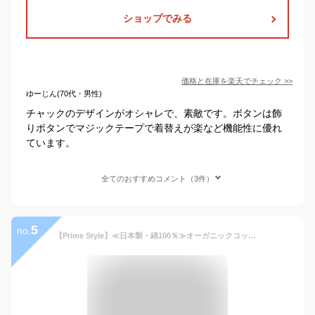
ショップでみる
価格と在庫を
楽天
でチェック
>>
ゆーじん(70代・男性)
チャックのデザインがオシャレで、素敵です。ボタンは飾
りボタンでマジックテープで着替えが楽など機能性に優れ
ています。
全てのおすすめコメント（3件）
5
no.
【Prime Style】≪日本製・綿100％≫オーガニックコットン パジャマ WガーゼJQ ドット柄 レディース メンズ 271600 571100 【primestyle01】