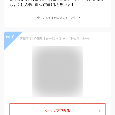
もよくお父様に喜んで頂けると思います。
全てのおすすめコメント（2件）
7
no.
再値下げ！介護用【タータンパジャマ（紳士用・タータンチェック柄）】【訳あり】パジャマ メンズ オーガニック 長袖 前開き タイプ ナイティ 部屋着 寝巻き (ねまき 寝間着 ぱじゃま 大人 男性 ルームウエア おしゃれ ギフト 紳士 家着 プレゼント 前あき ゆったり)
ショップでみる