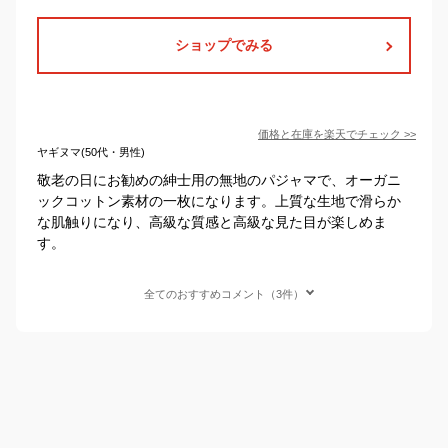
ショップでみる
価格と在庫を
楽天
でチェック
>>
ヤギヌマ(50代・男性)
敬老の日にお勧めの紳士用の無地のパジャマで、オーガニ
ックコットン素材の一枚になります。上質な生地で滑らか
な肌触りになり、高級な質感と高級な見た目が楽しめま
す。
全てのおすすめコメント（3件）