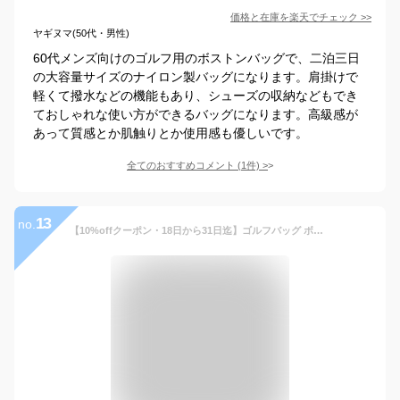
価格と在庫を
楽天
でチェック
>>
ヤギヌマ(50代・男性)
60代メンズ向けのゴルフ用のボストンバッグで、二泊三日
の大容量サイズのナイロン製バッグになります。肩掛けで
軽くて撥水などの機能もあり、シューズの収納などもでき
ておしゃれな使い方ができるバッグになります。高級感が
あって質感とか肌触りとか使用感も優しいです。
全てのおすすめコメント
(
1
件)
>
13
no.
【10%offクーポン・18日から31日迄】ゴルフバッグ ボストン 本革 レザーバッグ メンズ ボストンバッグ シューズ収納 レディース ゴルフバッグ ショルダーバッグ スポーツ鞄 カバン ゴルフ用品 軽量 防水 靴 ポケット 大容量 ファスナーケット 横型 修学 出張 旅行 軽量 1泊