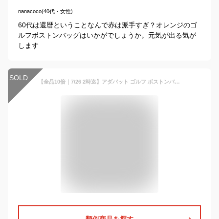
nanacoco(40代・女性)
60代は還暦ということなんで赤は派手すぎ？オレンジのゴ
ルフボストンバッグはいかがでしょうか。元気が出る気が
します
SOLD
【全品10倍｜7/26 2時迄】アダバット ゴルフ ボストンバッグ 2WAY ボストン シューズ収納 メンズ ABB429 adabat ショルダーバッグ ゴルフバッグ 大容量 肩掛け スポーツ[PO10][即日発送]
類似商品を探す