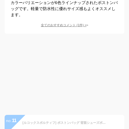
カラーバリエーションが6色ラインナップされたボストンバ
ッグです。軽量で防水性に優れサイズ感もよくオススメし
ます。
全てのおすすめコメント
(
1
件)
>
11
no.
[ルコックスポルティフ] ボストンバッグ 背面シューズポケット ベーシック スポーティー ジム ゴルフ QQCXJA00 BG00(ベージュ)