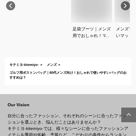
足袋ブーツ｜メンズ
メンズで
用でおしゃれ！マル
いマット
ジェラのような足袋
のおすす
ブーツの人気のおす
えてくだ
すめは？
キテミヨ-kitemiyo-
メンズ
ゴルフ用ボストンバッグ｜60代メンズ向け！おしゃれで使いやすいバッグのお
すすめは？
Our Vision
自分に合ったファッション、それぞれのシーンに合ったファッ
ションを選ぶとき、悩んだことはありませんか？
キテミヨ-kitemiyo-では、様々なシーンに合ったファッションア
イテムを季節や年齢、予算など、こだわりの条件からランキン