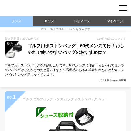
メンズ
キッズ
レディース
マイページ
本ページはプロモーションを含みます
最終更新日：2026/04/08
1106
View
19
コメント
決定
ゴルフ用ボストンバッグ｜60代メンズ向け！おし
ゃれで使いやすいバッグのおすすめは？
ゴルフ用ボストンバッグを新調したいです。60代メンズに似合うおしゃれで使いや
すいバッグはどんなものだと思いますか？高級感のある本革素材のものや人気ブラ
ンドのものなど気になっています。
キテミヨ-kitemiyo-編集部
1
no.
ゴルフ ゴルフバッグ メンズ バッグ ボストンバッグ シューズ収納 ダブルファスナー 外ポケット付 デザイン オシャレ 鞄 カバン ゴルフ用品 小物 PLAYEAGLE プレイイーグル プレゼント ギフトシューズ収納付きゴルフボストンバッグ(IF-GF0266)