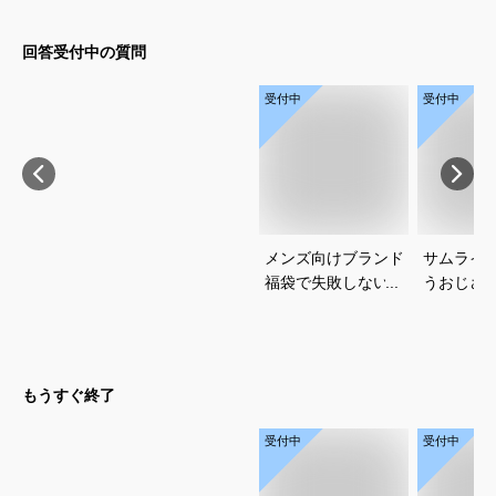
回答受付中の質問
受付中
受付中
メンズ向けブランド
サムライ
福袋で失敗しない選
うおじさ
び方を教えてくださ
は？いけ
い
るおすす
ください
もうすぐ終了
受付中
受付中