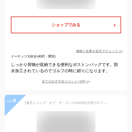
ショップでみる
価格と在庫を
楽天
でチェック
>>
ドーナッツ大好き(40代・男性)
しっかり荷物が収納できる便利なボストンバッグです。防
水加工されているのでゴルフの時に頼りになります。
全てのおすすめコメント
(
1
件)
>
9
no.
【楽天ショップ・オブ・ザ・マンス2022年2月度ゴルフ ジャンル賞 受賞】ゴルフ ボストンバッグ ゴルフバッグ オシャレ メンズ レディース スポーツバッグ ジムバッグ ダッフルバッグ 防水PU素材 大容量 靴収納 シューズ収納 靴入れ シューズバック 防水加工 景品 オススメ