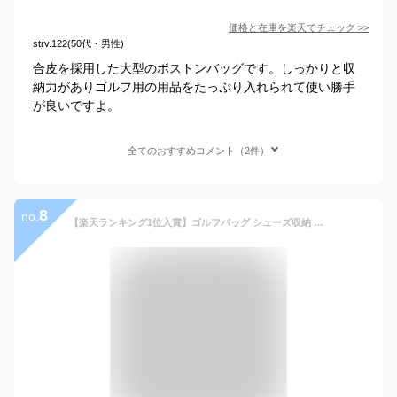
価格と在庫を
楽天
でチェック
>>
strv.122(50代・男性)
合皮を採用した大型のボストンバッグです。しっかりと収
納力がありゴルフ用の用品をたっぷり入れられて使い勝手
が良いですよ。
全てのおすすめコメント（2件）
8
no.
【楽天ランキング1位入賞】ゴルフバッグ シューズ収納 メンズ スポーツバッグ 防水 Wet Pouch付