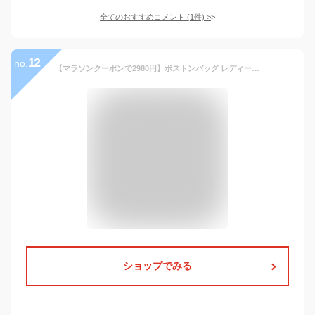
全てのおすすめコメント
(
1
件)
>
12
no.
【マラソンクーポンで2980円】ボストンバッグ レディース メンズ 大容量 軽い 二泊三日 ナイロン 撥水 機内持ち込みバッグ 出張 修学旅行 旅行バッグ 旅行カバン スポーツバッグ ジムバッグ シューズ収納 肩掛け ゴルフ 軽い おしゃれ 1泊2日 2泊3日
ショップでみる