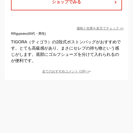
ショップでみる
価格と在庫を
楽天
でチェック
>>
RRgypsies(60代・男性)
TIGORA（ティゴラ）の2段式ボストンバッグがおすすめで
す。とても高級感があり。まさにセレブの持ち物という感
じがします。底部にゴルフシューズを分けて入れられるの
が便利です。
全てのおすすめコメント
(
1
件)
>