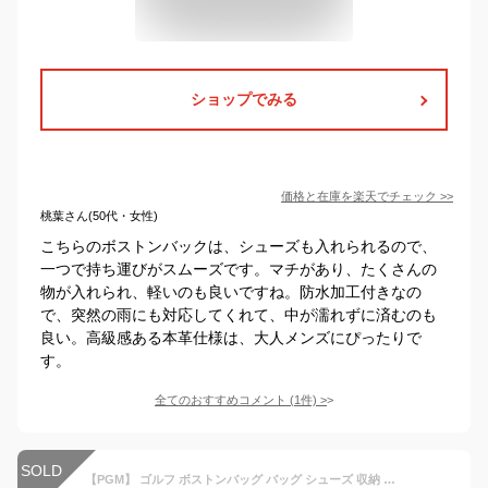
ショップでみる
価格と在庫を
楽天
でチェック
>>
桃葉さん(50代・女性)
こちらのボストンバックは、シューズも入れられるので、
一つで持ち運びがスムーズです。マチがあり、たくさんの
物が入れられ、軽いのも良いですね。防水加工付きなの
で、突然の雨にも対応してくれて、中が濡れずに済むのも
良い。高級感ある本革仕様は、大人メンズにぴったりで
す。
全てのおすすめコメント
(
1
件)
>
SOLD
【PGM】 ゴルフ ボストンバッグ バッグ シューズ 収納 シューズバッグ メンズ レディース シューズケース ハンドル付き バッグ 鞄 持ち運び モノグラム golf 白 防撥水 通気性 臭くない 韓国 軽い ミニ 収納 スポーツシューズケース サッカー 軽量 旅行 防水 男の子 女の子