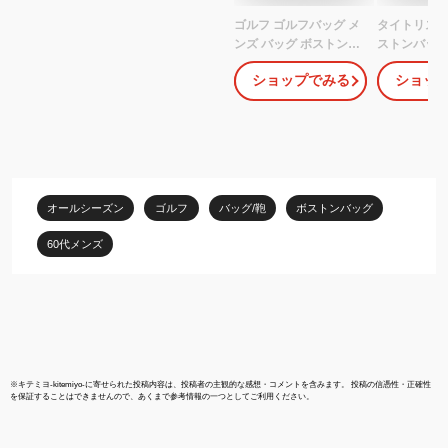
ゴルフ ゴルフバッグ メ
タイトリスト
ンズ バッグ ボストンバ
ストンバッグ
ッグ シューズ収納 ダブ
マンス クラシ
ショップでみる
ショッ
ルファスナー 外ポケッ
ストンバッ
ト付 デザイン オシャレ
TA23PCJE
鞄 カバン ゴルフ用品 小
ブラック
物 PLAYEAGLE プレイ
イーグル プレゼント ギ
フトシューズ収納付きゴ
ルフボストンバッグ(IF-
オールシーズン
ゴルフ
バッグ/鞄
ボストンバッグ
GF0266)
60代メンズ
※
キテミヨ-kitemiyo-
に寄せられた投稿内容は、投稿者の主観的な感想・コメントを含みます。 投稿の信憑性・正確性
を保証することはできませんので、あくまで参考情報の一つとしてご利用ください。