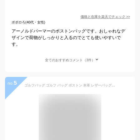
価格と在庫を
楽天
でチェック
>>
ポポロろ(40代・女性)
アーノルドパーマーのボストンバッグです。おしゃれなデ
ザインで荷物がしっかりと入るのでとても使いやすいで
す。
全てのおすすめコメント（3件）
5
no.
ゴルフバッグ ゴルフ バッグ ボストン 本革 レザーバッグ メンズ ボストンバッグ シューズ収納 レディース ゴルフバッグ ショルダーバッグ スポーツ オシャレ 鞄 カバン ゴルフ用品 軽量 防水 靴 ポケット 大容量 ファスナーケット 横型