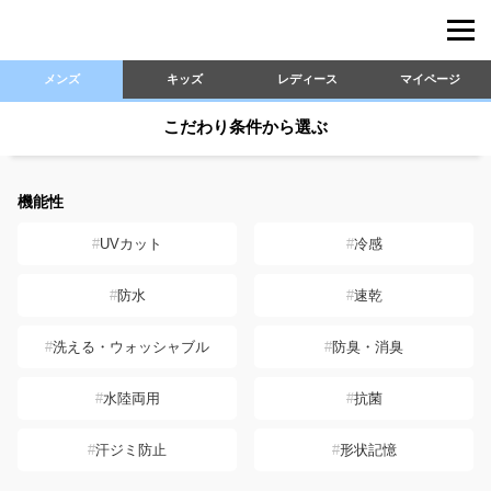
メンズ
キッズ
レディース
マイページ
こだわり条件
から選ぶ
機能性
UVカット
冷感
防水
速乾
洗える・ウォッシャブル
防臭・消臭
水陸両用
抗菌
汗ジミ防止
形状記憶