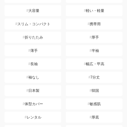
大容量
軽い・軽量
スリム・コンパクト
携帯用
折りたたみ
厚手
薄手
半袖
長袖
幅広・甲高
袖なし
7分丈
日本製
韓国
体型カバー
敏感肌
レンタル
厚底