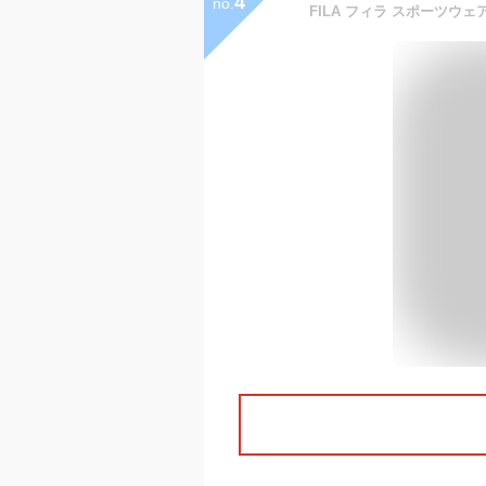
4
no.