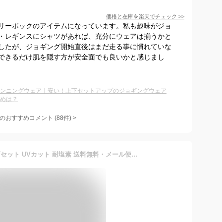
価格と在庫を
楽天
でチェック
>>
リーボックのアイテムになっています。私も趣味がジョ
・レギンスにシャツがあれば、充分にウェアは揃うかと
したが、ジョギング開始直後はまだ走る事に慣れていな
できるだけ肌を隠す方が安全面でも良いかと感じまし
ンニングウェア｜安い！上下セットアップのジョギングウェア
めは？
のおすすめコメント
(
88
件)
>
ラッシュガード メンズ 上下セット UVカット 耐塩素 送料無料・メール便不可【Z】