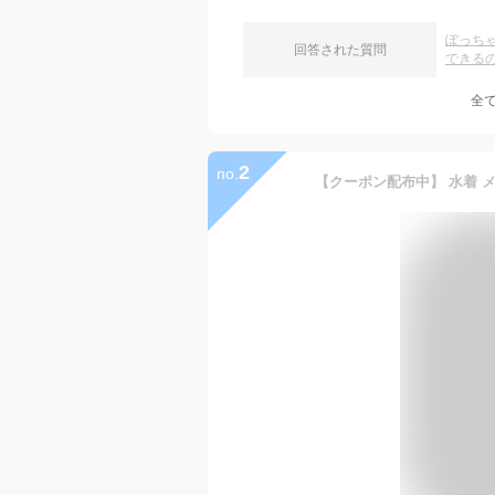
ぽっち
回答された質問
できる
全
2
no.