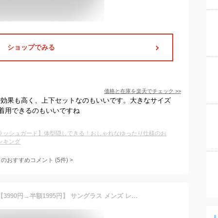
ショップでみる
価格と在庫を
楽天
でチェック
>>
ト効果も高く、上下セットなのもいいです。大きなサイズ
着用できるのもいいですね
ラッシュガード】体型隠しできる！おしゃれなゆったり仕様のお
ンキング
てのおすすめコメント
(
5
件)
>
【最大20％OFFクーポン】【3990円→半額1995円】 サングラス メンズ レディース SBG ブランド スクエア ブルー クリアレンズ カラー レンズ 薄い 色 uv スポーツ 大きめ ブルーレンズ メガネ おしゃれ おすすめ