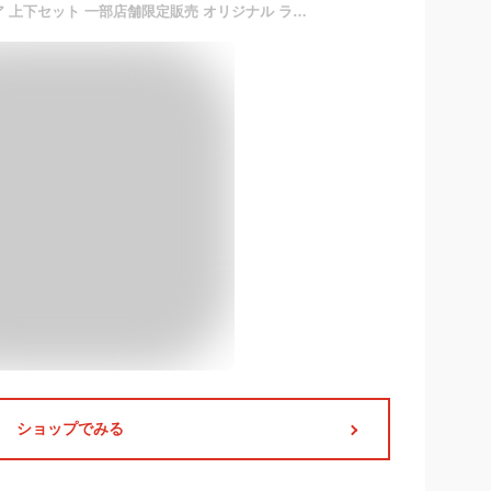
FILA フィラ スポーツウェア 上下セット 一部店舗限定販売 オリジナル ラッシュガード付き メンズ フィットネス水着 水着 3点セット 10分丈 レギンス 大きいサイズ サーフパンツ 長袖 コンプレッション M L LL 3L 420919A 送料無料 着後レビューでクーポンGET
ショップでみる