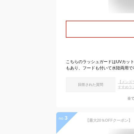
こちらのラッシュガードはUVカッ
もあり、フードも付いて水陸両用で
【メンズ
回答された質問
すすめラ
全
3
no.