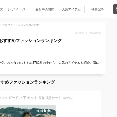
ズ
レディース
受付中の質問
人気アイテム
特集記事
ージはプロモーションを含みます
最終更新日：2026/08/06
おすすめファッションランキング
グ。みんなのおすすめ3781件の中から、人気のアイテムを紹介。気に
すすめファッションランキング
水着 メンズ 上下セット ラッシュガード 上下 セット 長袖 3点セット uvカット uv upf50+ シャツ tシャツ レギンス 大きいサイズ 紫外線対策 体型カバー サーフィン シュノーケリング 夏プール 海 海水浴 サウナ