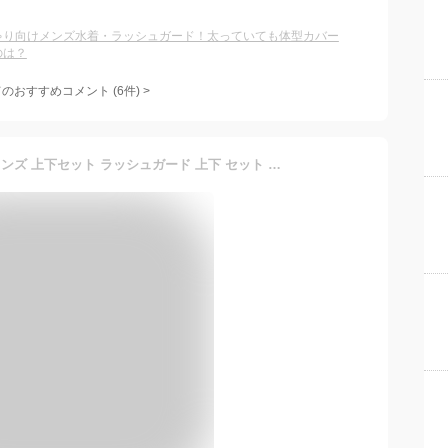
ゃり向けメンズ水着・ラッシュガード！太っていても体型カバー
のは？
てのおすすめコメント
(
6
件)
>
【クーポン配布中】 水着 メンズ 上下セット ラッシュガード 上下 セット 長袖 3点セット uvカット uv upf50+ フード付き パーカー uvパーカー uvカットパーカー ラッシュパーカー レギンス 大きいサイズ 紫外線対策 体型カバー 夏 プール 海 海水浴 サウナ 冷感