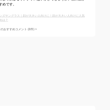
すめです。
ンズサングラス｜顔が大きい人向けに！顔が大きい人向けに人気
めは？
てのおすすめコメント
(
8
件)
>