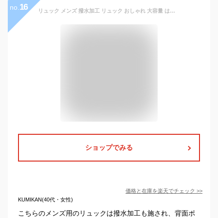
16
no.
リュック メンズ 撥水加工 リュック おしゃれ 大容量 はっ水 ナイロン リュック メンズ 通学 リュック メンズ リュックサック メンズ 黒リュック 撥水リュック 自転車 通勤 A4 大学 高校 仕事 背面ポケット 背面ファスナー 雨に強い 鞄 かばん バッグ カジュアル アウトドア
ショップでみる
価格と在庫を
楽天
でチェック
>>
KUMIKAN(40代・女性)
こちらのメンズ用のリュックは撥水加工も施され、背面ポ