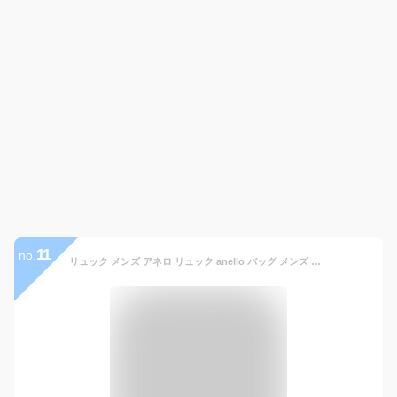
11
no.
リュック メンズ アネロ リュック anello バッグ メンズ 背面ポケット リュックサック メンズ 人気 大容量 15L 通学用 通勤 通学 高校生 大学生 A4 バックパック メンズ おしゃれ ブラック グレー ベージュ オリーブ ネイビー リュック デイパック 軽量 軽い スクールバッグ