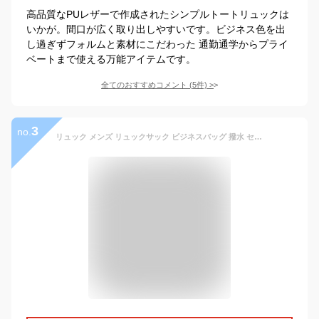
高品質なPUレザーで作成されたシンプルトートリュックは
いかが。間口が広く取り出しやすいです。ビジネス色を出
し過ぎずフォルムと素材にこだわった 通勤通学からプライ
ベートまで使える万能アイテムです。
全てのおすすめコメント
(
5
件)
>
3
no.
リュック メンズ リュックサック ビジネスバッグ 撥水 セポラクW カッコいい 通勤 B-BURACTION 大容量 多収納 レディース 大人 機能的 カッコいい ノートパソコン収納 クッションポケット バックパック 背負ったまま収納 ブラック