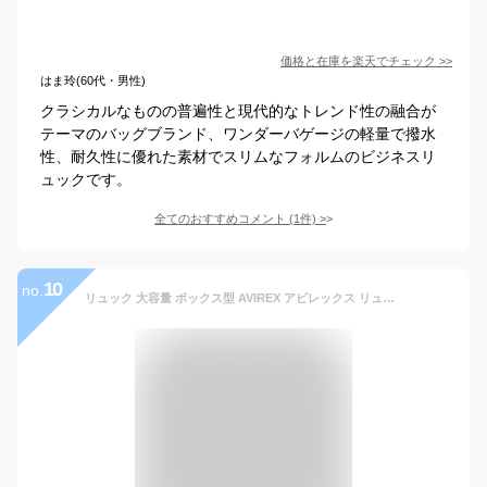
価格と在庫を
楽天
でチェック
>>
はま玲(60代・男性)
クラシカルなものの普遍性と現代的なトレンド性の融合が
テーマのバッグブランド、ワンダーバゲージの軽量で撥水
性、耐久性に優れた素材でスリムなフォルムのビジネスリ
ュックです。
全てのおすすめコメント
(
1
件)
>
10
no.
リュック 大容量 ボックス型 AVIREX アビレックス リュックサック 防水 BOX型 メンズ バックパック スクエア レディース 30L A4 A3 大きめ 通勤 通学 撥水加工 スクエアリュック 中学生 大学生 おしゃれ かっこいい 黒 中学生 高校生 大学生 ブランド サイドファスナー 防災