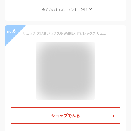
全てのおすすめコメント（2件）
6
no.
リュック 大容量 ボックス型 AVIREX アビレックス リュックサック 通学 防水 BOX型 メンズ 30L A4 A3 バックパック スクエア レディース 大きめ 通勤 撥水加工 スクエアリュック 中学生 大学生 おしゃれ かっこいい 黒 中学生 高校生 大学生 ブランド サイドファスナー
ショップでみる