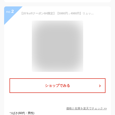
2
no.
【20％offクーポン6H限定】【5980円→4980円】リュック メンズ レディース ビジネス リュックサック ビジネスリュック ビジネスバッグ ビジネスバック ブランド おしゃれ 通学 通勤 コンパクト 軽量 鞄 かばん A4 お出かけ シンプル 無地 軽い ポケット PU 薄い 薄型
ショップでみる
価格と在庫を
楽天
でチェック
>>
つばさ(60代・男性)