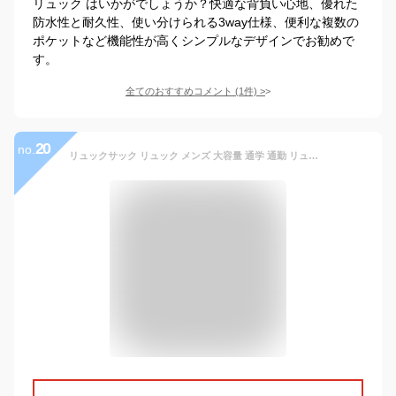
リュック はいかがでしょうか？快適な背負い心地、優れた
防水性と耐久性、使い分けられる3way仕様、便利な複数の
ポケットなど機能性が高くシンプルなデザインでお勧めで
す。
全てのおすすめコメント
(
1
件)
>
20
no.
リュックサック リュック メンズ 大容量 通学 通勤 リュック メンズ アウトドア 旅行 リュック 高校生 リュック ノートPC ビジネスリュック 仕事用 通勤用 リュック ビジネス リュック バッグ 男子 黒 BANGE 正規品 送料無料 新入荷