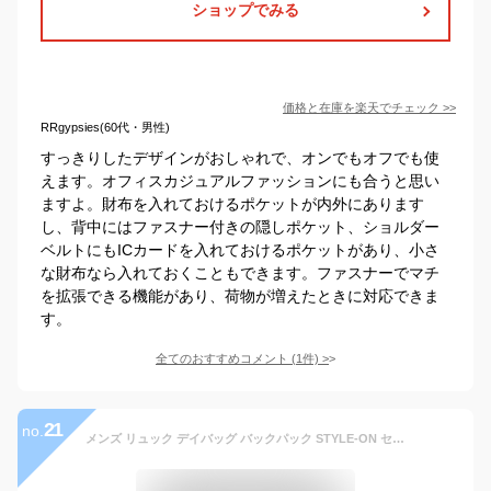
ショップでみる
価格と在庫を
楽天
でチェック
>>
RRgypsies(60代・男性)
すっきりしたデザインがおしゃれで、オンでもオフでも使
えます。オフィスカジュアルファッションにも合うと思い
ますよ。財布を入れておけるポケットが内外にあります
し、背中にはファスナー付きの隠しポケット、ショルダー
ベルトにもICカードを入れておけるポケットがあり、小さ
な財布なら入れておくこともできます。ファスナーでマチ
を拡張できる機能があり、荷物が増えたときに対応できま
す。
全てのおすすめコメント
(
1
件)
>
21
no.
メンズ リュック デイバッグ バックパック STYLE-ON センターオーガナイザー コーデュラナイロン バックパック H-1004