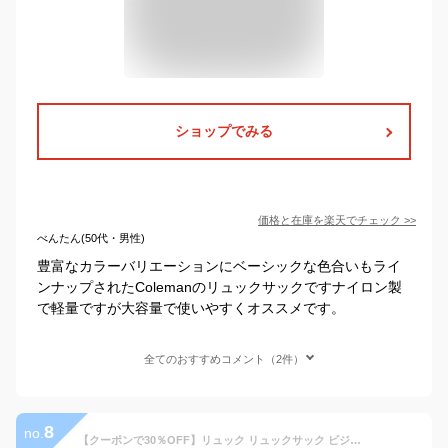
ショップでみる
価格と在庫を
楽天
でチェック
>>
べんたん(50代・男性)
豊富なカラーバリエーションにベーシックな色合いもライ
ンナップされたColemanのリュックサックですナイロン製
で軽量ですが大容量で使いやすくオススメです。
全てのおすすめコメント（2件）
8
no.
【クーポンで30％OFF】リュック リュックサック ビジネスリュック シンプル 大学生 ビジネス 背面ファスナー 便利 サイドポケット 無地 Rename 自転車 デイパック バッグ 大容量 メンズ カジュアル 合皮 おしゃれ 通勤 通学 A4 スクエア 新生活