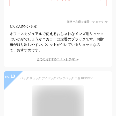
価格と在庫を
楽天
でチェック
>>
どんどん(50代・男性)
オフィスカジュアルで使えるおしゃれなメンズ用リュック
はいかがでしょうか？カラーは定番のブラックです。お財
布が取り出しやすいポケットが付いているリュックなの
で、おすすめです。
全てのおすすめコメント
(
1
件)
>
18
no.
バッグ リュック デイバッグ バックパック 口金 REPREVE 撥水 PC キャリーベルト 18L 大容量 レディース メンズ カジュアル カバン 鞄 春 夏 秋 冬 親子 おしゃれ 40代 50代 anello アネロ