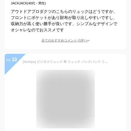
JACKJACK(40代・男性)
アウトドアプロダクツのこちらのリュックはどうですか、
フロントにポケットがあり財布が取り出しやすいですし、
収納力が高く使い勝手が良いです、シンプルなデザインで
オシャレなのでおススメです
全てのおすすめコメント
(
1
件)
>
13
no.
[Achiyu] ビジネスリュック 革 リュック バックパック リュックサック 本革 牛革 レザー 軽量 薄型 大容量 マチ拡張 17インチ PC 多機能 USB充電ポート 防水 撥水加工 通勤 出張 旅行 通学 メンズ 人気 おしゃれ ブラック