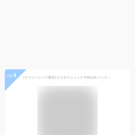
4
no.
[ファインシード東京] ビジネスリュック PW5144 バックパック B4サイズ対応 15インチPC対応 軽量 横開きで取り出しやすい大容量 24L 通勤 出張 就職活動 スレートブラック