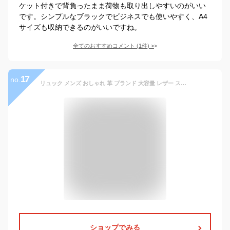
ケット付きで背負ったまま荷物も取り出しやすいのがいい
です。シンプルなブラックでビジネスでも使いやすく、A4
サイズも収納できるのがいいですね。
全てのおすすめコメント
(
1
件)
>
17
no.
リュック メンズ おしゃれ 革 ブランド 大容量 レザー スポーツ 軽量 リュックサック 大きめ おしゃれ 旅行 バッグ bag かっこいい ファッション バック ブランド 40代 夏 50代 春 大人 冬 30代 お洒落 鞄 秋 オフィス カジュアル 20代 セール bag-252
ショップでみる