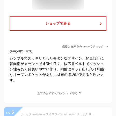
ショップでみる
価格と在庫を
Amazon
でチェック
>>
gairu(70代・男性)
シンプルでスッキリとしたモダンなデザイン、軽量設計に
背面部がメッシュで通気性良く、幅広肩ベルトでクッショ
ン性も良く背負いやすい作り。内部にサッと出し入れ可能
なオープンポケットがあり、財布の収納に使えると思いま
す。
全てのおすすめコメント（2件）
5
no.
リュック swisswin スイスウィン swisswinリュック リュックサック 大容量 撥水 レディース メンズリュック アウトドア バッグ 高校生 カジュアル 登山 通学 旅行バッグ ノートPC収納 ビジネス 通勤用 スポーツ おしゃれ 多機能 送料無料 ママリュック 父の日 黒 36L SW9807