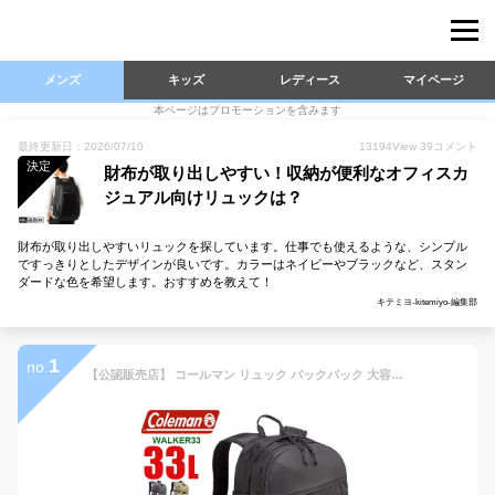
メンズ
キッズ
レディース
マイページ
本ページはプロモーションを含みます
最終更新日：2026/07/10
13194
View
39
コメント
決定
財布が取り出しやすい！収納が便利なオフィスカ
ジュアル向けリュックは？
財布が取り出しやすいリュックを探しています。仕事でも使えるような、シンプル
ですっきりとしたデザインが良いです。カラーはネイビーやブラックなど、スタン
ダードな色を希望します。おすすめを教えて！
キテミヨ-kitemiyo-編集部
1
no.
【公認販売店】 コールマン リュック バックパック 大容量 33L coleman ウォーカー33 メンズ レディース 通学 スクールバッグ 高校生 中学生 リュックサック 防災リュック 撥水 おしゃれ 軽量 軽い 大人 30L以上 CBB7031