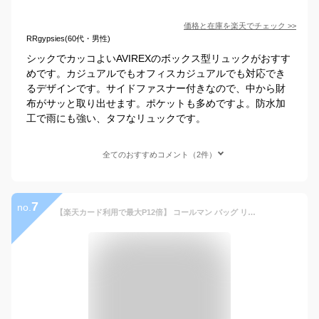
価格と在庫を
楽天
でチェック
>>
RRgypsies(60代・男性)
シックでカッコよいAVIREXのボックス型リュックがおすす
めです。カジュアルでもオフィスカジュアルでも対応でき
るデザインです。サイドファスナー付きなので、中から財
布がサッと取り出せます。ポケットも多めですよ。防水加
工で雨にも強い、タフなリュックです。
全てのおすすめコメント（2件）
7
no.
【楽天カード利用で最大P12倍】 コールマン バッグ リュックサック デイパック バックパック Coleman ウォーカー 33 A3 B4 A4 B5 33L メンズ レディース ポイント10倍 送料無料 あす楽 誕生日プレゼント ギフト ラッピング無料 ブラック nwar