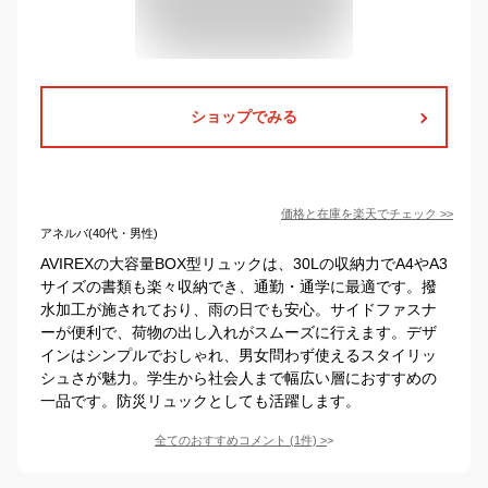
ショップでみる
価格と在庫を
楽天
でチェック
>>
アネルバ(40代・男性)
AVIREXの大容量BOX型リュックは、30Lの収納力でA4やA3
サイズの書類も楽々収納でき、通勤・通学に最適です。撥
水加工が施されており、雨の日でも安心。サイドファスナ
ーが便利で、荷物の出し入れがスムーズに行えます。デザ
インはシンプルでおしゃれ、男女問わず使えるスタイリッ
シュさが魅力。学生から社会人まで幅広い層におすすめの
一品です。防災リュックとしても活躍します。
全てのおすすめコメント
(
1
件)
>