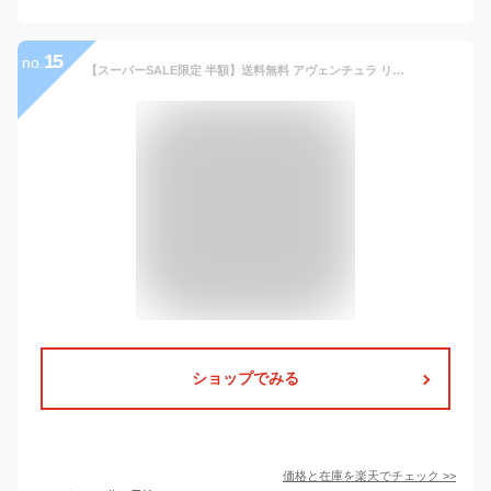
15
no.
【スーパーSALE限定 半額】送料無料 アヴェンチュラ リュック リュックサック デイパック 合皮 大容量 a4 メッシュポケット 背面 ファスナー ポケットたくさん 28L 黒 ロゴ スクリュック 女子 男女兼用 高校生 レディース メンズ 大人 大学生 かわいい おしゃれ ブランド
ショップでみる
価格と在庫を
楽天
でチェック
>>