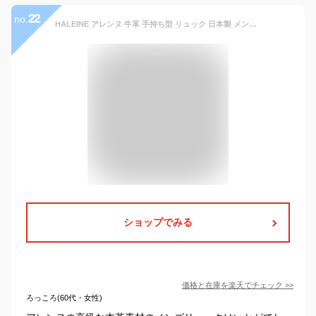
22
no.
HALEINE アレンヌ 牛革 手持ち型 リュック 日本製 メンズ (No.07000142-mens-1) 本革 レザー 柔らかい A4る カジュアル 大容量 ビジネス 仕事 レザーバッグ ビジネスバッグ リュック 2WAY 仕事用 プレゼント ギフト 父の日
ショップでみる
価格と在庫を
楽天
でチェック
>>
ろっころ(60代・女性)