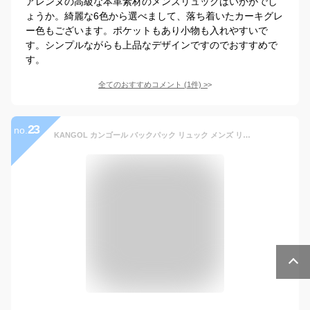
アレンヌの高級な本革素材のメンズリュックはいかがでし
ょうか。綺麗な6色から選べまして、落ち着いたカーキグレ
ー色もございます。ポケットもあり小物も入れやすいで
す。シンプルながらも上品なデザインですのでおすすめで
す。
全てのおすすめコメント
(
1
件)
>
23
no.
KANGOL カンゴール バックパック リュック メンズ リュックサック バッグ 黒 ブラック レザー シンプル きれいめ 大人 レディース A4サイズ 通勤 通学 通学リュック 学生 高校生 中学生 大学生 大人 おしゃれ かっこいい ブランド