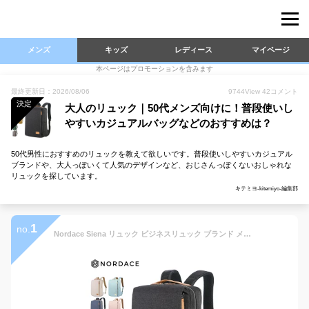
メンズ
キッズ
レディース
マイページ
本ページはプロモーションを含みます
最終更新日：2026/08/06
9744
View
42
コメント
決定
大人のリュック｜50代メンズ向けに！普段使いし
やすいカジュアルバッグなどのおすすめは？
50代男性におすすめのリュックを教えて欲しいです。普段使いしやすいカジュアル
ブランドや、大人っぽいくて人気のデザインなど、おじさんっぽくないおしゃれな
リュックを探しています。
キテミヨ-kitemiyo-編集部
1
no.
Nordace Siena リュック ビジネスリュック ブランド メンズ レディース 大容量 おしゃれ おすすめ 旅行 通勤 通学 学生 軽量 USB充電 ノルディス クラシック ND1001 プレゼント ギフト【正規輸入販売代理店】