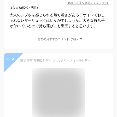
価格と在庫を
楽天
でチェック
>>
はなまる(50代・男性)
大人のシブさを感じられる落ち着きがあるデザインでおし
ゃれなレザーリュックはいかがでしょうか。大きな持ち手
が付いているので持ち運びにも重宝すると思います。
全てのおすすめコメント（3件）
5
no.
撥水 本革 高機能 レザー リュックサック オールレザー 大人リュック / ビジネスリュック pid 黒色 紺色 茶色 【 メンズ レディース 本革鞄 バックパック デイバッグ おしゃれ 通学 大容量 おしゃれ A4 軽量 軽い 30代 40代 50代 60代 人気 ファッション ブランド 旅行 】