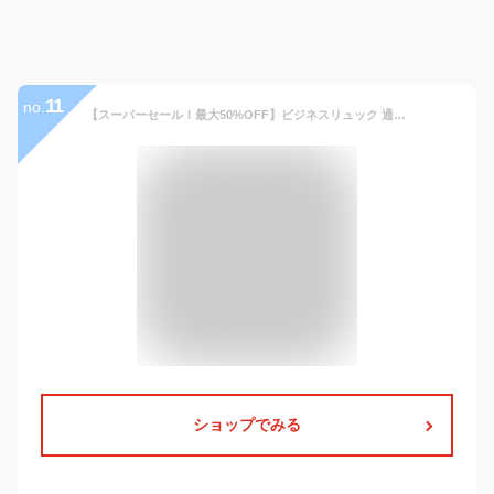
11
no.
【スーパーセール！最大50%OFF】ビジネスリュック 通勤バッグ メンズ 多機能 38L 大容量 防撥水 リュックサック ビジネスバッグ リュック 機内持ち込み可能 9つポケット アウトドア ピクニック 旅行 2泊3日 出張 プライベート PCバッグ ビジネスマン 頑丈 軽い 通勤 通学
ショップでみる