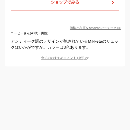
ショップでみる
価格と在庫を
Amazon
でチェック
>>
コーヒーさん(40代・男性)
アンティーク調のデザインが施されているMikketaのリュッ
クはいかがですか。カラーは3色あります。
全てのおすすめコメント
(
1
件)
>