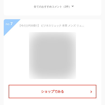
全てのおすすめコメント（2件）
7
no.
【今だけP20倍!!】 ビジネスリュック 本革 メンズ リュック 大容量 A4 軽量 本革リュック ビジネスバッグ 通勤 仕事 出張 大人 男性 高級 ビジネス 人気 多機能 収納 pc収納 パソコン 革 レザー ブランド おしゃれ キャリーオン ラッピング JOYA j4207
ショップでみる