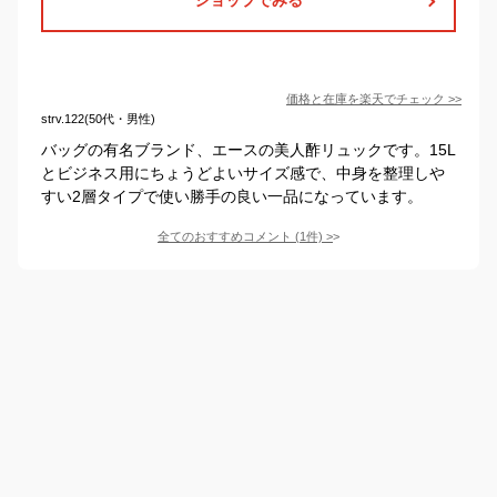
価格と在庫を
楽天
でチェック
>>
strv.122(50代・男性)
バッグの有名ブランド、エースの美人酢リュックです。15L
とビジネス用にちょうどよいサイズ感で、中身を整理しや
すい2層タイプで使い勝手の良い一品になっています。
全てのおすすめコメント
(
1
件)
>