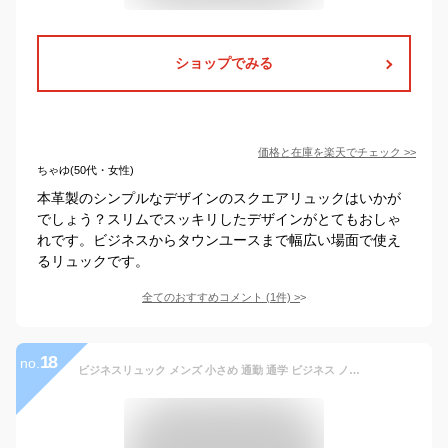
ショップでみる
価格と在庫を
楽天
でチェック
>>
ちゃゆ(50代・女性)
本革製のシンプルなデザインのスクエアリュックはいかが
でしょう？スリムでスッキリしたデザインがとてもおしゃ
れです。ビジネスからタウンユースまで幅広い場面で使え
るリュックです。
全てのおすすめコメント
(
1
件)
>
18
no.
ビジネスリュック メンズ 小さめ 通勤 通学 ビジネス ノート pc パソコン 軽量 薄型 小さめ A4サイズ スリム リュックサック シンプル 5ポケット 薄い おしゃれ 黒 カジュアル ミニマリスト バックパック レディース ユニセックス 学生 仕事 出張 プライベート 50代 40代