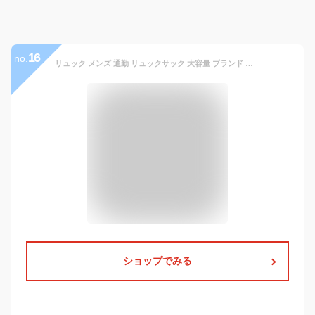
16
no.
リュック メンズ 通勤 リュックサック 大容量 ブランド キャンバス 通学 A4 おしゃれ カジュアル 大きい 黒 アウトドア バッグパック 高校生 ボディバッグ 3way バッグ デバイス 旅行 DEVICE かっこいい 大きめ
ショップでみる