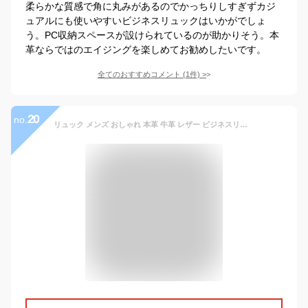
柔らかな質感で角に丸みがあるのでかっちりしすぎずカジ
ュアルにも使いやすいビジネスリュックはいかがでしょ
う。PC収納スペースが設けられているのが助かりそう。本
革ならではのエイジングを楽しめてお勧めしたいです。
全てのおすすめコメント
(
1
件)
>
20
no.
リュック メンズ おしゃれ 本革 牛革 レザー ビジネスリュック ビジネスバッグ a4 出張 大容量 大きめ ビジネス バックパック 本革リュック 男性用 通勤 通学 人気 高品質 大人 ノートパソコン pcバッグ PCスリーブ 黒 ブラック 送料無料