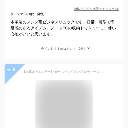
価格と在庫を
楽天
でチェック
>>
グラスマン(60代・男性)
本革製のメンズ用ビジネスリュックです。軽量・薄型で高
級感のあるアイテム。ノートPCの収納もできますし、使い
心地がいいと思います。
全てのおすすめコメント（2件）
8
no.
【本革オイルレザー】ボディバッグ メンズ レディース 本革 本皮 レザー リュック ★REV 7987895 多機能 Vintage 鞄 かばん 父の日 プレゼント ギフト ipad 送料無料