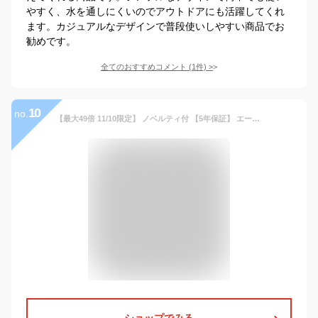
やすく、水を通しにくいのでアウトドアにも活躍してくれ
ます。カジュアルなデザインで普段使いしやすい商品でお
勧めです。
全てのおすすめコメント
(
1
件)
>
10
no.
【最大49倍 11/10限定】 ノベルティ付 【5年保証】 エースジーン ビジネスバッグ メンズ 大容量 ace.GENE 通勤 軽量 撥水 A4 B4 15L 2層 PC収納 ノートPC GADGETABLE HEATHER ガジェタブル ヘザー 限定モデル 62983
ショップでみる