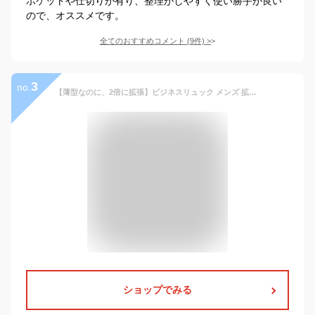
ポケットや仕切りが有り、整理がしやすく使い勝手が良い
ので、オススメです。
全てのおすすめコメント
(
9
件)
>
3
no.
【薄型なのに、2倍に拡張】ビジネスリュック メンズ 拡張機能 薄型 大容量 7L→15L PCリュック 15.6インチ対応 A4対応 撥水 多収納 多ポケット キャリーオン 軽量 多収納 通勤 出張 YKKファスナー 高耐久 バックパック Zepirion Expack
ショップでみる