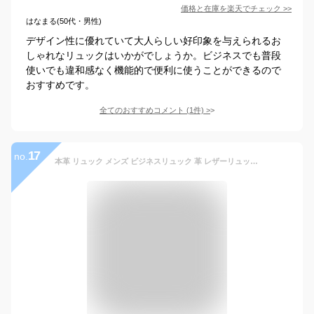
価格と在庫を
楽天
でチェック
>>
はなまる(50代・男性)
デザイン性に優れていて大人らしい好印象を与えられるお
しゃれなリュックはいかがでしょうか。ビジネスでも普段
使いでも違和感なく機能的で便利に使うことができるので
おすすめです。
全てのおすすめコメント
(
1
件)
>
17
no.
本革 リュック メンズ ビジネスリュック 革 レザーリュック 薄型 スリム サドルレザー バッグ ヌメ革 スクエア 軽量 薄マチ 通勤 ビジネス PC パソコン ノートPC ノートパソコン 人気 ブランド joya 高級 カバン 鞄 J4224