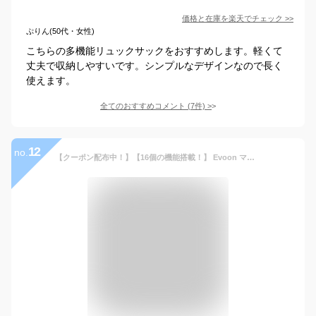
価格と在庫を
楽天
でチェック
>>
ぷりん(50代・女性)
こちらの多機能リュックサックをおすすめします。軽くて
丈夫で収納しやすいです。シンプルなデザインなので長く
使えます。
全てのおすすめコメント
(
7
件)
>
12
no.
【クーポン配布中！】【16個の機能搭載！】 Evoon マルチビジネスリュックair2.0 軽量 800g 22L 大容量 多収納 多機能 メンズ レディース 男性 女性 女子 男女兼用 撥水 通勤 通学 旅行 15.6インチ PC パソコン YKK ビジネス リュック ビジネスリュック バックパック