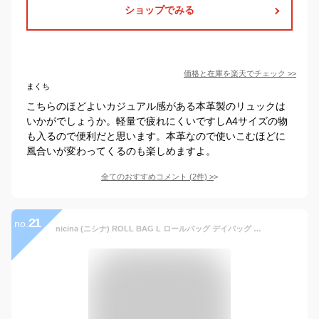
ショップでみる
価格と在庫を
楽天
でチェック
>>
まくち
こちらのほどよいカジュアル感がある本革製のリュックは
いかがでしょうか。軽量で疲れにくいですしA4サイズの物
も入るので便利だと思います。本革なので使いこむほどに
風合いが変わってくるのも楽しめますよ。
全てのおすすめコメント
(
2
件)
>
21
no.
nicina (ニシナ) ROLL BAG L ロールバッグ デイバッグ リュック 鞄時と共に成長を楽しむ。10年先も頼れる存在に。 キャンバス 帆布 レザー バッグ リュック 日本製 メンズ レディース 通勤 通学 真鍮 自転車 アウトドア