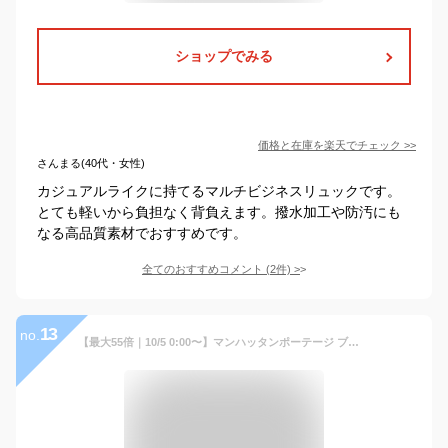
ショップでみる
価格と在庫を
楽天
でチェック
>>
さんまる(40代・女性)
カジュアルライクに持てるマルチビジネスリュックです。
とても軽いから負担なく背負えます。撥水加工や防汚にも
なる高品質素材でおすすめです。
全てのおすすめコメント
(
2
件)
>
13
no.
【最大55倍｜10/5 0:00〜】マンハッタンポーテージ ブラックレーベル リュック リュックサック メンズ レディース ブランド 軽い 軽量 撥水 A4 Manhattan Portage Black Label MP1277-305PBL