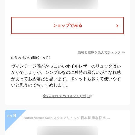
ショップでみる
価格と在庫を
楽天
でチェック
>>
のりのりのり(50代・女性)
ヴィンテージ感がかっこいいオイルレザーのリュックはい
かがでしょうか。シンプルなのに独特の風合いがこなれ感
があってお洒落だと思います。ポケットも多くて使いやす
いと思うのでおすすめします。
全てのおすすめコメント
(
2
件)
>
9
no.
Butler Verner Sails スクエアリュック 日本製 撥水 防水 コーデュラナイロン リュックサック / バトラーバーナーセイルズ / メンズ レディース おしゃれ 軽量 軽い 通勤通学 20代 A4 B4 30代 40代 50代 60代 ファッション ブランド誕生日 プレゼント ギフト クリスマス