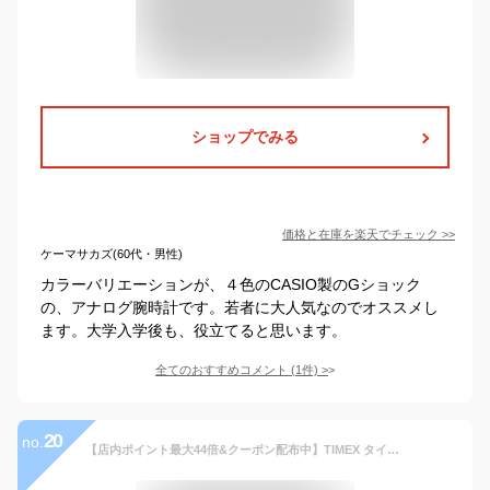
ショップでみる
価格と在庫を
楽天
でチェック
>>
ケーマサカズ(60代・男性)
カラーバリエーションが、４色のCASIO製のGショック
の、アナログ腕時計です。若者に大人気なのでオススメし
ます。大学入学後も、役立てると思います。
全てのおすすめコメント
(
1
件)
>
20
no.
【店内ポイント最大44倍&クーポン配布中】TIMEX タイメックス 腕時計 CLASSICS クラシック アナログ TW2R86800 メンズ