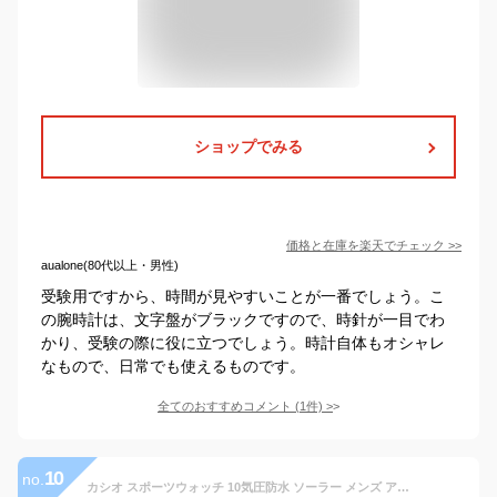
ショップでみる
価格と在庫を
楽天
でチェック
>>
aualone(80代以上・男性)
受験用ですから、時間が見やすいことが一番でしょう。こ
の腕時計は、文字盤がブラックですので、時針が一目でわ
かり、受験の際に役に立つでしょう。時計自体もオシャレ
なもので、日常でも使えるものです。
全てのおすすめコメント
(
1
件)
>
10
no.
カシオ スポーツウォッチ 10気圧防水 ソーラー メンズ アナログ 腕時計 文字盤 見やすい アラビア数字 ダイバーズ (MW13AUP-303GRY) 日付カレンダー 方位 回転ベゼル ソーラー ランニングウォッチ カシオ アナログ腕時計 マラソン ランニング 時計 ダイバーズウォッチ