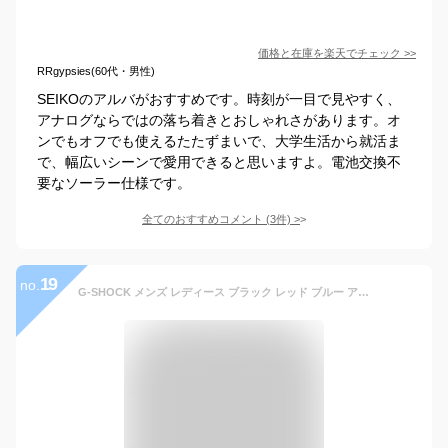
価格と在庫を
楽天
でチェック
>>
RRgypsies(60代・男性)
SEIKOのアルバがおすすめです。時刻が一目で見やすく、
アナログならではの落ち着きとおしゃれさがあります。オ
ンでもオフでも使えるたたずまいで、大学生活から就活ま
で、幅広いシーンで愛用できると思いますよ。電池交換不
要なソーラー仕様です。
全てのおすすめコメント
(
3
件)
>
19
no.
G-SHOCK メンズ レディース ブラック レッド ブルー アナデジ アナログ 腕時計 カシオ Gショック