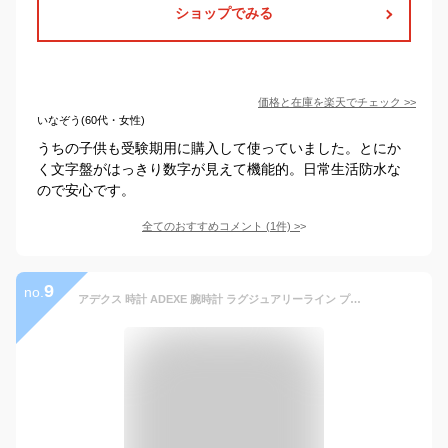
ショップでみる
価格と在庫を
楽天
でチェック
>>
いなぞう(60代・女性)
うちの子供も受験期用に購入して使っていました。とにか
く文字盤がはっきり数字が見えて機能的。日常生活防水な
ので安心です。
全てのおすすめコメント
(
1
件)
>
9
no.
アデクス 時計 ADEXE 腕時計 ラグジュアリーライン プチ Luxury line PETITE メンズ ブラック ADX-2504M-01 ブランド カジュアル 話題 ファッション SNS 雑誌掲載 シンプル ラウンド アナログ 人気 プレゼント ギフト 入試 受験 成人式 お祝い 冬 父の日