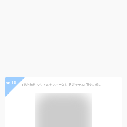
16
no.
[送料無料 シリアルナンバー入り 限定モデル] 運命の歯車が回り出す フォルトナ メンズ 腕時計 機械式腕時計 手巻き/自動巻き 芸術的なテンプスケルトン プレゼント/ギフト/贈り物 男性用 メンズ アナログ ミリタリー 時計 あす楽