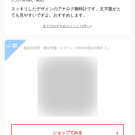
ケンバラ(70代・男性)
スッキリしたデザインのアナログ腕時計です。文字盤がと
ても見やすいですよ。おすすめします。
全てのおすすめコメント
(
1
件)
>
22
no.
新品未使用 限定特価！エドウィン/EDWIN防水5気圧【メンズ腕時計】EW1G001M0084カレンダー付きクオーツ￥16,200→￥4,000に！
ショップでみる