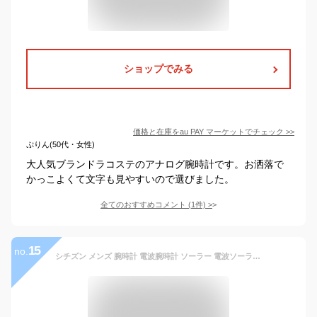
ショップでみる
価格と在庫を
au PAY マーケット
でチェック
>>
ぷりん(50代・女性)
大人気ブランドラコステのアナログ腕時計です。お洒落で
かっこよくて文字も見やすいので選びました。
全てのおすすめコメント
(
1
件)
>
15
no.
シチズン メンズ 腕時計 電波腕時計 ソーラー 電波ソーラー Q＆Q HG00 HG000 【激安】 【SALE】