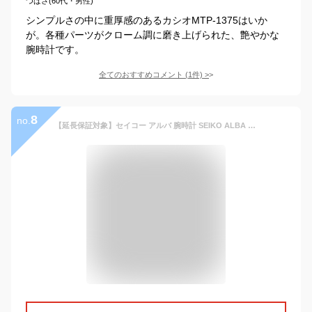
つばさ(60代・男性)
シンプルさの中に重厚感のあるカシオMTP-1375はいか
が。各種パーツがクローム調に磨き上げられた、艶やかな
腕時計です。
全てのおすすめコメント
(
1
件)
>
8
no.
【延長保証対象】セイコー アルバ 腕時計 SEIKO ALBA 時計 セイコーアルバ SEIKOALBA アルバ時計 アルバ腕時計 メンズ ホワイト AQGK439 メタル ベルト 正規品 アナログ スタンダード シルバー プレゼント ギフト 新生活 母の日