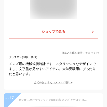
ショップでみる
価格と在庫を
楽天
でチェック
>>
グラスマン(60代・男性)
メンズ用の機械式腕時計です。スタリッシュなデザインで
すし、文字盤が見やすいアイテム。大学受験用にぴったり
だと思います。
全てのおすすめコメント
(
1
件)
>
17
no.
カシオ スポーツウォッチ 5気圧防水 メンズ アナログ 腕時計 文字盤 見やすい ホワイト 白 アラビア数字 (SD19JU04BKWH) おしゃれな ブラック 黒 ランニングウォッチ カシオ CASIO MENS ANALOG マラソン ランニング 時計 アウトドアウォッチ