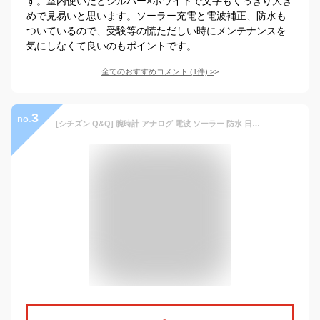
す。室内使いだとシルバー×ホワイトで文字もくっきり大き
めで見易いと思います。ソーラー充電と電波補正、防水も
ついているので、受験等の慌ただしい時にメンテナンスを
気にしなくて良いのもポイントです。
全てのおすすめコメント
(
1
件)
>
3
no.
[シチズン Q&Q] 腕時計 アナログ 電波 ソーラー 防水 日付 メタルバンド HG12-205 メンズ ブラック