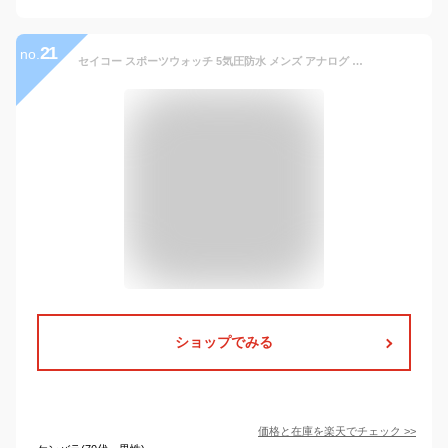
21
no.
セイコー スポーツウォッチ 5気圧防水 メンズ アナログ 腕時計 おしゃれな 伸縮バンド シルバー 銀色 メタル ステンレスバンド (AL17P-1903) 見やすい アラビア数字 ALBA マラソン ランニング 時計 アウトドアウォッチ 伸縮自在 エクスパンションバンド
ショップでみる
価格と在庫を
楽天
でチェック
>>