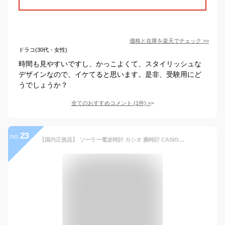
価格と在庫を
楽天
でチェック
>>
ドラコ(30代・女性)
時間も見やすいですし、かっこよくて、スタイリッシュな
デザインなので、イケてると思います。是非、受験用にど
うでしょうか？
全てのおすすめコメント
(
1
件)
>
23
no.
【国内正規品】 ソーラー電波時計 カシオ 腕時計 CASIO ウェーブセプター 電波ソーラー レザーバンド(bk) CASIO WVA-M630L-1A2JF 20,0 腕時計 国内モデル メーカー保証1年 [父へのプレゼントに]