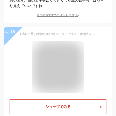
思います。白の文字盤にくっきりした黒の数字も、はっき
り見えていいですね。
全てのおすすめコメント
(
1
件)
>
18
no.
[ 当日出荷 ] (電池交換不要) ソーラー セイコー腕時計 SEIKO時計 SEIKO 腕時計 セイコー 時計 アルバ ALBA メンズ 男性 夫 彼氏 ブラック AQGD401 [ ブランド シンプル ラウンド カレンダー スポーツ ビジネス ] 誕生日 新生活 プレゼント ギフト クリスマス
ショップでみる