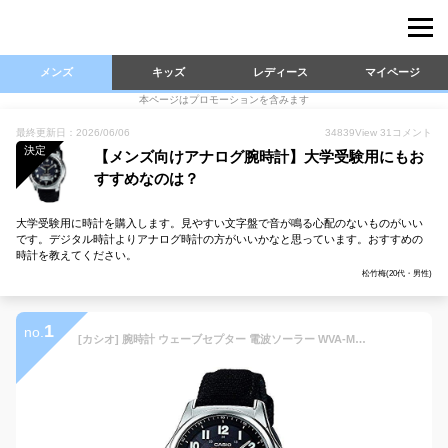
メンズ
キッズ
レディース
マイページ
本ページはプロモーションを含みます
最終更新日：2026/06/06
34839
View
31
コメント
決定
【メンズ向けアナログ腕時計】大学受験用にもお
すすめなのは？
大学受験用に時計を購入します。見やすい文字盤で音が鳴る心配のないものがいい
です。デジタル時計よりアナログ時計の方がいいかなと思っています。おすすめの
時計を教えてください。
松竹梅(20代・男性)
1
no.
[カシオ] 腕時計 ウェーブセプター 電波ソーラー WVA-M630B-1AJF ブラック