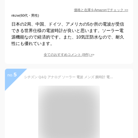
価格と在庫を
Amazon
でチェック
>>
nkzw(60代・男性)
日本の2局、中国、ドイツ、アメリカの5か所の電波が受信
できる世界仕様の電波時計が良いと思います。ソーラー電
源機能なので経済的です。また、10気圧防水なので、耐久
性にも優れています。
全てのおすすめコメント
(
8
件)
>
5
no.
シチズン Q&Q アナログ ソーラー 電波 メンズ 腕時計 電波時計 hg08-202 シルバー×ブラック 黒 【あす楽】