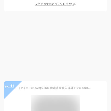
全てのおすすめコメント
(
1
件)
>
11
no.
[セイコーimport]SEIKO 腕時計 逆輸入 海外モデル SND379R メンズ