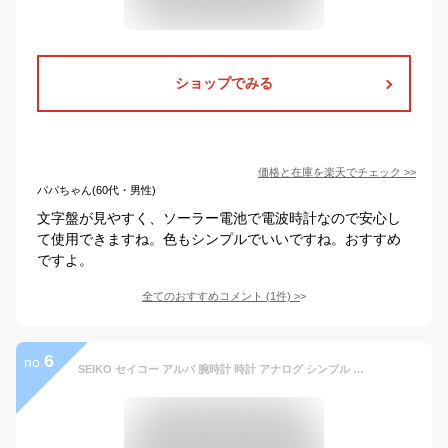
ショップでみる
価格と在庫を
楽天
でチェック
>>
パパちゃん(60代・男性)
文字盤が見やすく、ソーラー電池で電波時計なので安心し
て使用できますね。色もシンプルでいいですね。おすすめ
ですよ。
全てのおすすめコメント
(
1
件)
>
6
no.
SEIKO セイコー アルバ 腕時計 時計 アナログ シンプル メンズ アラビア数字 見やすい 文字盤 蛇腹 蛇腹バンド ジャバラ ジャバラベルト つけやすい 外しやすい シルバー 男性 男子 受験 受験腕時計 受験時計 秒針 秒針付き 試験 模試 入試