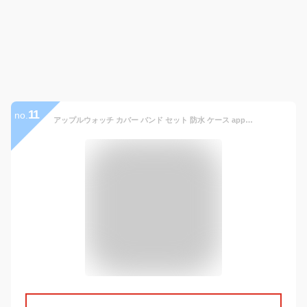
11
no.
アップルウォッチ カバー バンド セット 防水 ケース apple watch カバー シリーズ ultra 9 8 7 6 5 SE バンド ベルト ステンレス ばんど レディース メンズ べると 耐水 おしゃれ お洒落 かわいい SE 45mm 44mm 41mm 40mm