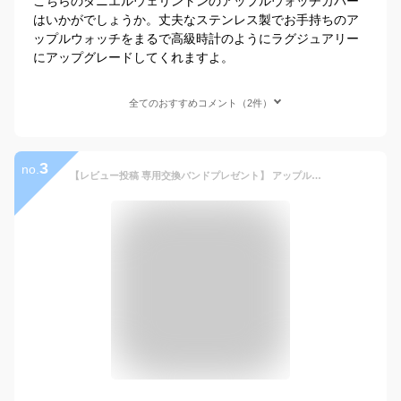
こちらのダニエルウェリントンのアップルウォッチカバー
はいかがでしょうか。丈夫なステンレス製でお手持ちのア
ップルウォッチをまるで高級時計のようにラグジュアリー
にアップグレードしてくれますよ。
全てのおすすめコメント（2件）
3
no.
【レビュー投稿 専用交換バンドプレゼント】 アップルウォッチ ケース バンド 高級 プレゼント ギフト おしゃれ メンズ 替え ベルト カバー 金属アレルギー 対応 サージカルステンレス Apple Watch 44mm 45mm Series 4 5 6 SE 7 8 9