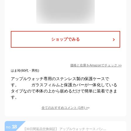
ショップでみる
価格と在庫を
Amazon
でチェック
>>
はま玲(60代・男性)
アップルウォッチ専用のステンレス製の保護ケースで
す。 ガラスフィルムと保護カバーが一体化している
タイプなので本体の上から嵌めるだけで簡単に装着できま
す。
全てのおすすめコメント
(
1
件)
>
18
no.
【30日間返品交換保証】 アップルウォッチ ケース バンド 高級 替え ベルト カバー メンズ 高品質 高耐久 金属アレルギー サージカルステンレス 316L Apple Watch 高級ケース 高級ベルト 44mm 45mm Series 4 5 6 SE 7 applewatch 一体型