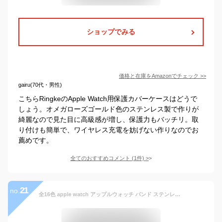
ショップでみる
価格と在庫を
Amazon
でチェック
>>
gairu(70代・男性)
こちらRingkeのApple Watch用保護カバーケースはどうで
しょう。オメガローズゴールド色のステンレス製で作りが
綺麗なので見た目に高級感が増し、保護力もバッチリ。取
り付けも簡単で、ワイヤレス充電を妨げない作りなのでお
薦めです。
全てのおすすめコメント
(
1
件)
>
21
no.
全16色 apple watch アップルウォッチ バンド ステンレス ケース カバー 一体型 バンド ラバー 高級ベルト ケースバンド メンズ ベルト ステンレス 44mm 45mm おしゃれ 腕時計 Series4/5/6/7/8/SE