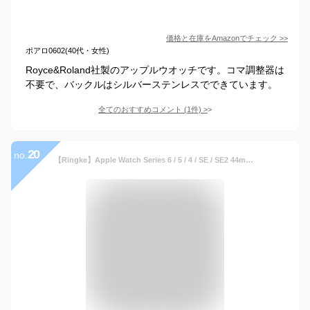
価格と在庫を
Amazon
でチェック
>>
ポアロ0602(40代・女性)
Royce&Roland社製のアップルウオッチです。コマ調整器は
不要で、バックルはシルバーステンレスでできています。
全てのおすすめコメント
(
1
件)
>
20
no.
【Ringke】Apple Watch Series 6 / 5 / 4 / SE / SE2 44mm ケース ステンレス製 バンパー カスタム 保護 フレーム 簡単取り付け メタリック 超薄型 カバー 変色防止 アップルウォッチ ケース [Bezel Styling 44-43 Omega Rose Gold ローズゴールド]