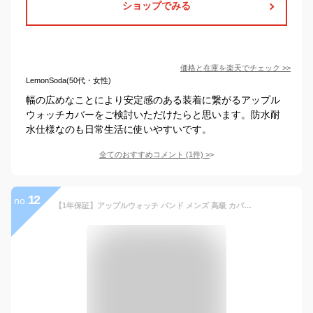
ショップでみる
価格と在庫を
楽天
でチェック
>>
LemonSoda(50代・女性)
幅の広めなことにより安定感のある装着に繋がるアップル
ウォッチカバーをご検討いただけたらと思います。防水耐
水仕様なのも日常生活に使いやすいです。
全てのおすすめコメント
(
1
件)
>
12
no.
【1年保証】アップルウォッチ バンド メンズ 高級 カバー ラバー 一体型 SINNIS apple watch ステンレス ケース ベルト 44mm 45mm クロコダイル レザーストラップ Series7/8/9/SE/4/5/6 交換 アップル ウォッチ 一体 おしゃれ applewatch