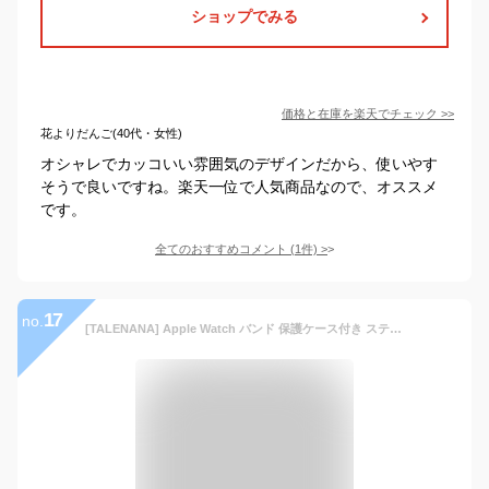
ショップでみる
価格と在庫を
楽天
でチェック
>>
花よりだんご(40代・女性)
オシャレでカッコいい雰囲気のデザインだから、使いやす
そうで良いですね。楽天一位で人気商品なので、オススメ
です。
全てのおすすめコメント
(
1
件)
>
17
no.
[TALENANA] Apple Watch バンド 保護ケース付き ステンレス製 45mm/44mm/42mm41mm/40mm/38mm アップルウォッチ 交換ベルトApple Watch 8/SE2/7/6/SE/5/4/3/2/1対応 iWatch バンド Apple Watchアクセサリー 長さ調整器具付き（ブラック,44mm）