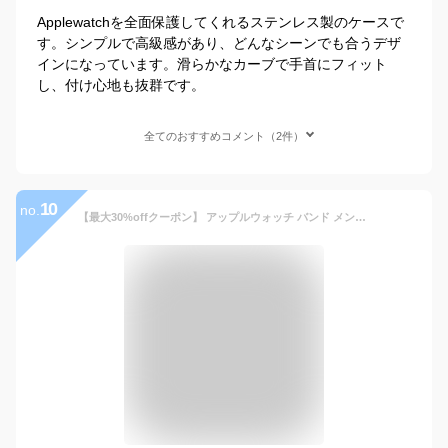
Applewatchを全面保護してくれるステンレス製のケースで
す。シンプルで高級感があり、どんなシーンでも合うデザ
インになっています。滑らかなカーブで手首にフィット
し、付け心地も抜群です。
全てのおすすめコメント（2件）
10
no.
【最大30%offクーポン】 アップルウォッチ バンド メンズ 一体型 メタルバンド Apple Watch カバー ステンレス 一体型 高級ベルト applewatchバンド ギフト おしゃれ メタル ラバー バンド Series8 Series7 SE SE2 Series6 Series5 Series4 44mm 45mm 40mm 41mm 20代 30代