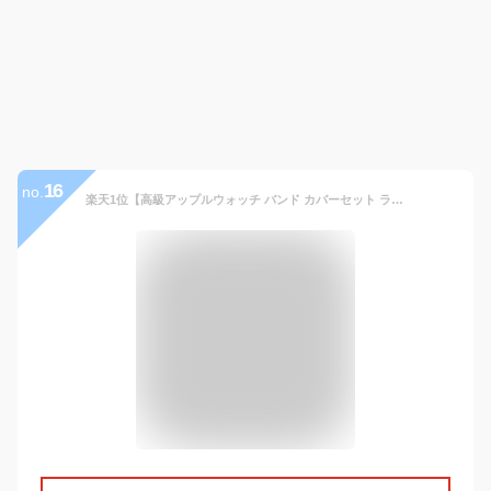
16
no.
楽天1位【高級アップルウォッチ バンド カバーセット ラバーバンド2】ベルト ステンレス ケース 44mm 45mm シリーズ series9 8 7 6 5 4 SE Apple watch マグネット 交換 スマートウォッチ 一体 腕時計 おしゃれ メンズ レディース 選べるアップルウォッチケース 新型