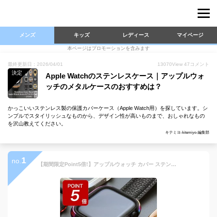
メンズ
キッズ
レディース
マイページ
本ページはプロモーションを含みます
最終更新日：2026/04/01
13070
View
47
コメント
決定
Apple Watchのステンレスケース｜アップルウォ
ッチのメタルケースのおすすめは？
かっこいいステンレス製の保護カバーケース（Apple Watch用）を探しています。シ
ンプルでスタイリッシュなものから、デザイン性が高いものまで、おしゃれなもの
を沢山教えてください。
キテミヨ-kitemiyo-編集部
1
no.
【期間限定Point5倍!】アップルウォッチ カバー ステンレス バンパー 高品質 ケース 高級感 保護ケース アップルウォッチカバー アップルウォッチケース AppleWatch Series 11 10 9 8 7 6 5 SE 40mm 41mm 44mm 45mm アップル ウォッチ おしゃれ【レビュー特典】