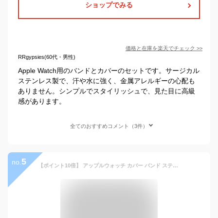
ショップでみる
価格と在庫を
楽天
でチェック
>>
RRgypsies(60代・男性)
Apple Watch用のバンドとカバーのセットです。サージカル
ステンレス製で、汗や水に強く、金属アレルギーの心配も
ありません。シンプルでスタイリッシュで、見た目に高級
感があります。
全てのおすすめコメント（3件）
5
no.
【ポイント10倍】 アップルウォッチ カバー バンド ステンレス 画面保護 セット おしゃれ apple watch ケース 防水 42mm 46mm 40mm 44mm 41mm 45mm シリーズ 11 10 9 8 7 6 5 4 se 11 se3