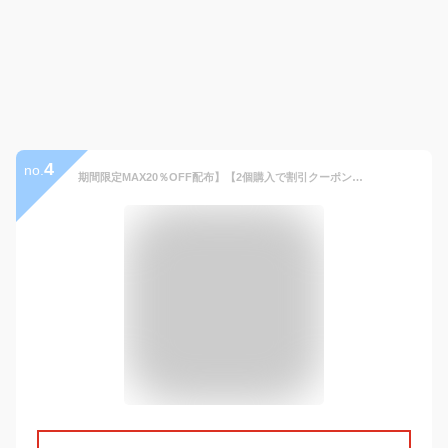
4
no.
期間限定MAX20％OFF配布】【2個購入で割引クーポン】Apple Watchバンド&カバー アップルウォッチバンド バンド 高級 保護カバー メンズ ベルト ケース 高品質 金属アレルギー対応 サージカルステンレス 316L 高級ケース 44mm 45mm Series 4 5 6 SE 7 8 一体型 プレゼント