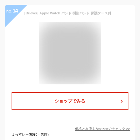
14
no.
[Briever] Apple Watch バンド 樹脂バンド 保護ケース付き コンパチブル iwatch 41mm 40mm 38mm 45mm 44mm 42mm 軽量 防水 一体型 アップルウォッチバンド シリーズ7/6/SE/5/4/3/2/1対応 Apple Watch ベルト樹脂素材 交換バンド 長さ調節 ステンレス鋼バックル付き
ショップでみる
価格と在庫を
Amazon
でチェック
>>
よっすいー(60代・男性)