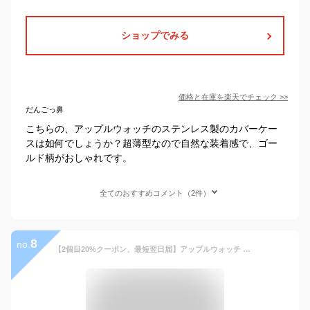
ショップでみる
価格と在庫を
楽天
でチェック
>>
だんごっ鼻
こちらの、アップルウォッチのステンレス製のカバーケー
スは如何でしょうか？超薄型なので自然な装着感で、ゴー
ルド柄がおしゃれです。
全てのおすすめコメント（2件）
8
no.
【2個目20%クーポン、最短翌日届】アップルウォッチ バンド カバー セット apple watch バンド ステンレス apple watch 保護カバー セット apple watch バンド おしゃれ series SE 6 5 4 3 2 1 対応 38 40 44 40 iwatch ベルト ケース 交換バンド