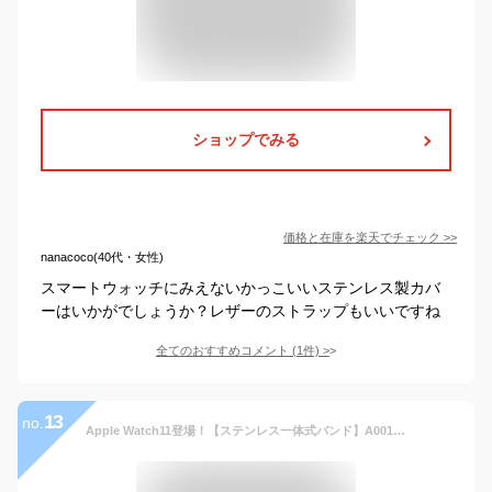
ショップでみる
価格と在庫を
楽天
でチェック
>>
nanacoco(40代・女性)
スマートウォッチにみえないかっこいいステンレス製カバ
ーはいかがでしょうか？レザーのストラップもいいですね
全てのおすすめコメント
(
1
件)
>
13
no.
Apple Watch11登場！【ステンレス一体式バンド】A001アップルウォッチバンド 一体式ベルト Apple Watch series11 10 9 8 7 6 5 4 SE アップルウォッチ ベルト ケース カバー 一体型 カッコいい メンズ ステンレス 42 46 44 45 40 41mm対応 おしゃれ レディース Gショック風