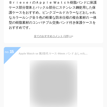
ＢｒｉｅｖｅｒのＡｐｐｌｅ Ｗａｔｃｈ樹脂バンドに保護
ケース部分筐体とバックル部分にステンレス鋼使用した保
護ケースをおすすめ。ピンクゴールドカラーなどおしゃれ
なカラールング全５色の軽量な防水仕様の複合素材の 一体
型の樹脂素材のコンパチブル交換バンド付き保護ケースを
おすすめです。
全てのおすすめコメント
(
1
件)
>
15
no.
Apple Watch se 第2世代 ケース 44mm バンド おしゃれ ステンレス 高級 耐衝撃 アップルウォッチ 40mm カバー ベルト 一体 本革 レザー 革 series 6 5 4 SE SE2 ゴールド かわいい カジュアル 社会人 大学生 高校生 20代 30代 40代 ギフト プレゼント