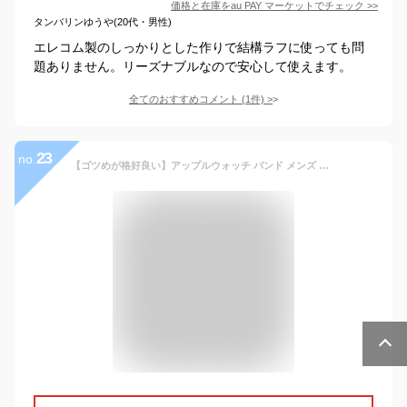
価格と在庫を
au PAY マーケット
でチェック
>>
タンバリンゆうや(20代・男性)
エレコム製のしっかりとした作りで結構ラフに使っても問
題ありません。リーズナブルなので安心して使えます。
全てのおすすめコメント
(
1
件)
>
23
no.
【ゴツめが格好良い】アップルウォッチ バンド メンズ ケース 一体型 ステンレス ベルト 高級 ブランド ブラック シルバー ギフト プレゼント apple watch 44mm 45mm 49mm おしゃれ かっこいい ウルトラ ソリッド 鎧 ヨロイ