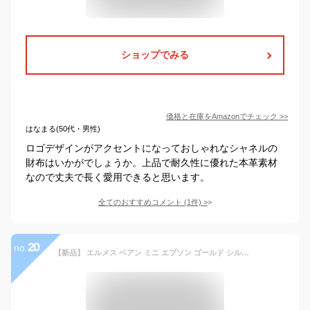
ショップでみる
価格と在庫を
Amazon
でチェック
>>
はなまる(50代・男性)
ロゴデザインがアクセントになっておしゃれなシャネルの
財布はいかがでしょうか。上品で耐久性に優れた本革素材
なので丈夫で長く愛用できると思います。
全てのおすすめコメント
(
1
件)
>
20
no.
【新品】 エルメス ベアン ミニ エプソン ゴールド シルバー金具 二つ折り財布 エルメス 財布 HERMES エルメス ミニ財布 レディース メンズ 本革 ブラウン 2つ折り コンパクトウォレット ミニウォレット コンパクト財布 Hロゴ ブランド プレゼント