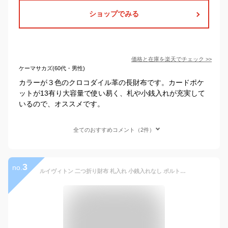
ショップでみる
価格と在庫を
楽天
でチェック
>>
ケーマサカズ(60代・男性)
カラーが３色のクロコダイル革の長財布です。カードポケ
ットが13有り大容量で使い易く、札や小銭入れが充実して
いるので、オススメです。
全てのおすすめコメント（2件）
3
no.
ルイヴィトン 二つ折り財布 札入れ 小銭入れなし ポルトフォイユ ミュルティプル ダミエ アンフィニ オニキス ルイヴィトン 財布 LOUIS VUITTON メンズ 薄い カードケース スマート レザー 本革 コンパクト スリム ブランド プレゼント 新品