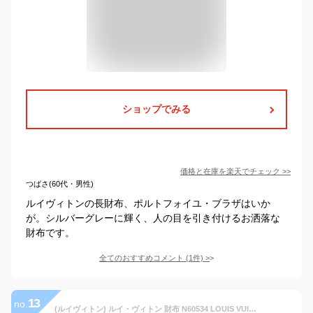
ショップでみる
価格と在庫を
楽天
でチェック
>>
つばさ(60代・男性)
ルイヴィトンの長財布、ポルトフォイユ・ブラザはいか
が。シルバーグレーに輝く、人の目を引き付けるお洒落な
財布です。
全てのおすすめコメント
(
1
件)
>
13
no.
(ルイヴィトン) ルイ・ヴィトン 財布 N60534 LOUIS VUITTON ヴィトン ダミエ LV ラウンドファスナー長財布 ポルトフォイユ・クレマンス スリーズ [並行輸入品]