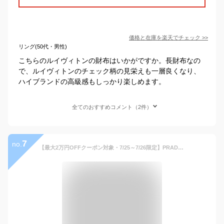
価格と在庫を
楽天
でチェック
>>
リング(50代・男性)
こちらのルイヴィトンの財布はいかがですか。長財布なの
で、ルイヴィトンのチェック柄の見栄えも一層良くなり、
ハイブランドの高級感もしっかり楽しめます。
全てのおすすめコメント（2件）
7
no.
【最大2万円OFFクーポン対象・7/25～7/26限定】PRADA プラダ 長財布 2ML317 QHH F0002 メンズ サフィアーノレザー ラウンドファスナー トライアングルロゴメタル NERO【dc_kikaku】