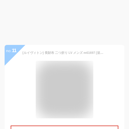
11
no.
[ルイヴィトン] 長財布 二つ折り LV メンズ m61697 [並行輸入品]