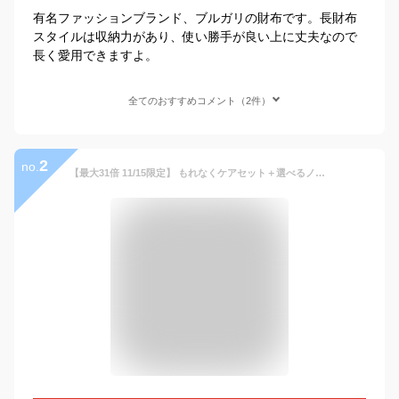
有名ファッションブランド、ブルガリの財布です。長財布
スタイルは収納力があり、使い勝手が良い上に丈夫なので
長く愛用できますよ。
全てのおすすめコメント（2件）
2
no.
【最大31倍 11/15限定】 もれなくケアセット＋選べるノベルティ ペッレモルビダ 財布 長財布 ラウンドファスナー メンズ 本革 ブランド PELLE MORBIDA クロコダイル ワニ革 大容量 日本製 レザー 革 Cocodrillo CRS010A