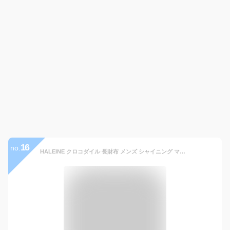
16
no.
HALEINE クロコダイル 長財布 メンズ シャイニング マット 加工 一枚革 センター取り 日本製 本革 財布 鰐革 ブランド アレンヌ 贈り物 プレゼント クリスマス ギフト (06000608-mens-1r)