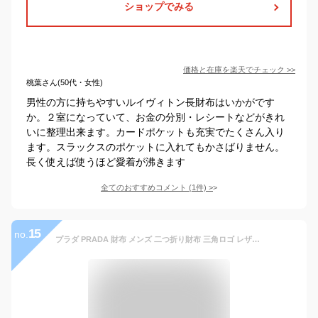
ショップでみる
価格と在庫を
楽天
でチェック
>>
桃葉さん(50代・女性)
男性の方に持ちやすいルイヴィトン長財布はいかがです
か。２室になっていて、お金の分別・レシートなどがきれ
いに整理出来ます。カードポケットも充実でたくさん入り
ます。スラックスのポケットに入れてもかさばりません。
長く使えば使うほど愛着が沸きます
全てのおすすめコメント
(
1
件)
>
15
no.
プラダ PRADA 財布 メンズ 二つ折り財布 三角ロゴ レザー ブラック 2MO738 QHH F0002 | コンビニ受取 ブランド【最大2500円クーポン 7/14 23:59迄】