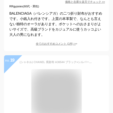
価格と在庫を
楽天
でチェック
>>
RRgypsies(60代・男性)
BALENCIAGA（バレンシアガ）の二つ折り財布がおすすめ
です。小銭入れ付きです。上質の本革製で、なんとも言え
ない独特のオーラがあります。ポケットへのおさまりがよ
いサイズで、高級ブランドをカジュアルに使うカッコよい
大人の男になれます。
全てのおすすめコメント
(
1
件)
>
19
no.
(シャネル) CHANEL 長財布 A36544 ブラック×シルバー 二つ折り カメリア ココマーク エンボス レザー [並行輸入品]