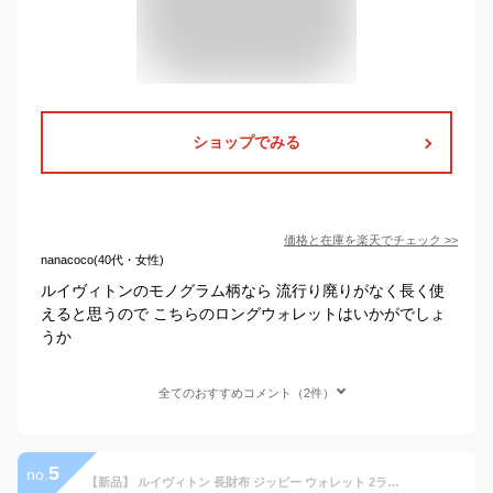
ショップでみる
価格と在庫を
楽天
でチェック
>>
nanacoco(40代・女性)
ルイヴィトンのモノグラム柄なら 流行り廃りがなく長く使
えると思うので こちらのロングウォレットはいかがでしょ
うか
全てのおすすめコメント（2件）
5
no.
【新品】 ルイヴィトン 長財布 ジッピー ウォレット 2ライン ジャイアント モノグラム リバース ブラウン レザー ルイヴィトン ラウンドファスナー長財布 LOUIS VUITTON ルイヴィトン 財布 レディース メンズ おしゃれ 大容量 カード12 ブランド プレゼント 送料無料