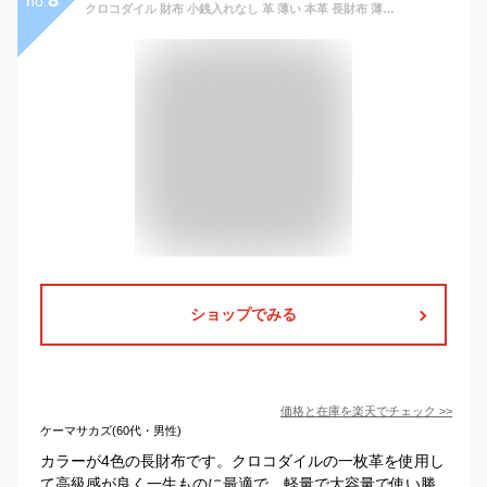
no.
クロコダイル 財布 小銭入れなし 革 薄い 本革 長財布 薄型 日本製 無双 一枚革 センター取り レザー ナイルクロコ クロコ財布 クロコダイル財布 丈夫 メンズ レディース 高級 本革財布 ビジネス 通勤 軽量 軽い 大容量 柔らかい ブランド
ショップでみる
価格と在庫を
楽天
でチェック
>>
ケーマサカズ(60代・男性)
カラーが4色の長財布です。クロコダイルの一枚革を使用し
て高級感が良く一生ものに最適で、軽量で大容量で使い勝