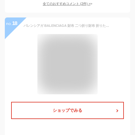
全てのおすすめコメント
(
2
件)
>
18
no.
バレンシアガ BALENCIAGA 財布 二つ折り財布 折りたたみ財布 小銭入れ付き 766461 210J1 1000 CRUSH FL CO CARD H メンズ ブラック 本革 レザー
ショップでみる