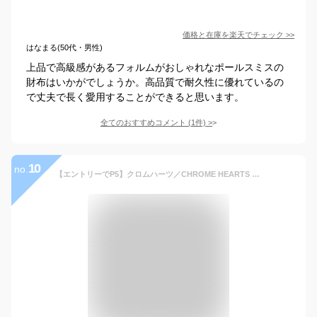
価格と在庫を
楽天
でチェック
>>
はなまる(50代・男性)
上品で高級感があるフォルムがおしゃれなポールスミスの
財布はいかがでしょうか。高品質で耐久性に優れているの
で丈夫で長く愛用することができると思います。
全てのおすすめコメント
(
1
件)
>
10
no.
【エントリーでP5】クロムハーツ／CHROME HEARTS "WAVE ウェーブ"クロスボタン ダガー 長財布・購入証明書付き(ブラック) 302014801／BLACK