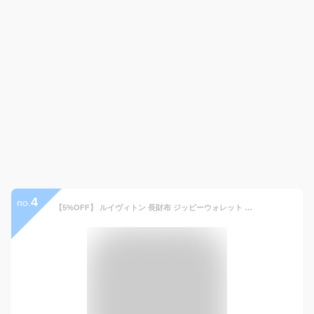
4
no.
【5%OFF】 ルイヴィトン 長財布 ジッピーウォレット モノグラム レザー 10色 ルイヴィトン ラウンドファスナー長財布 LOUIS VUITTON ルイヴィトン 財布 レディース メンズ ブラウン LVロゴ ラウンドジップ ブランド プレゼント