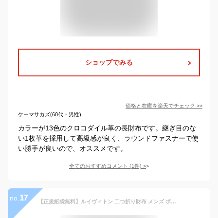
ショップでみる
価格と在庫を
楽天
でチェック
>>
ケーマサカズ(60代・男性)
カラーが13色のクロコダイル革の長財布です。継ぎ目のな
い1枚革を採用して高級感が良く、ラウンドファスナーで使
い勝手が良いので、オススメです。
全てのおすすめコメント
(
1
件)
>
17
no.
【正規紙袋無料】ルイヴィトン 二つ折り財布 メンズ ポルトフォイユ マルコ NM モノグラム エクリプス M62545 LOUIS VUITTON ルイ・ヴィトン 新品 正規品 ギフト 2025年 通販 ルイビトン ビトン 誕生日プレゼント