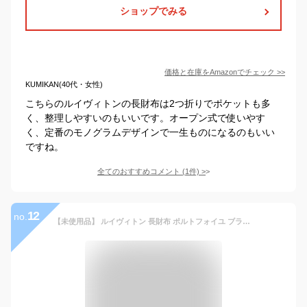
ショップでみる
価格と在庫を
Amazon
でチェック
>>
KUMIKAN(40代・女性)
こちらのルイヴィトンの長財布は2つ折りでポケットも多
く、整理しやすいのもいいです。オープン式で使いやす
く、定番のモノグラムデザインで一生ものになるのもいい
ですね。
全てのおすすめコメント
(
1
件)
>
12
no.
【未使用品】 ルイヴィトン 長財布 ポルトフォイユ ブラザ リザード グレー系 ルイヴィトン 二つ折り長財布 LOUIS VUITTON ルイヴィトン 財布 メンズ 二つ折り財布 エキゾチックレザー 本革 トカゲ フラップ ロングウォレット ブランド