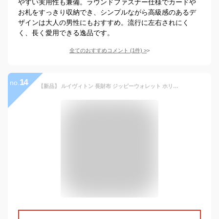
やすい実用性も兼備。ラウンドファスナー仕様でカードや
お札をすっきり収納でき、シンプルながら高級感のあるデ
ザインは大人の男性にもおすすめ。流行に左右されにく
く、長く愛用できる逸品です。
全てのおすすめコメント
(
1
件)
>
14
no.
【新品】 ルイヴィトン 長財布 ジッピーウォレット ホリゾンタル タイガ レザー ブラック 黒 ルイヴィトン ラウンドファスナー長財布 LOUIS VUITTON ルイヴィトン 財布 メンズ レディース LVロゴ ラウンドジップ ロングウォレット 本革 M31071 ブランド