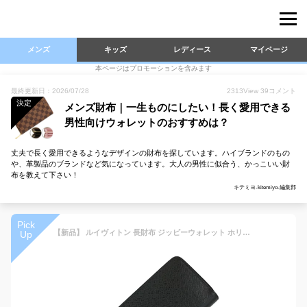
メンズ
キッズ
レディース
マイページ
本ページはプロモーションを含みます
最終更新日：2026/07/28
2313
View
39
コメント
決定
メンズ財布｜一生ものにしたい！長く愛用できる
男性向けウォレットのおすすめは？
丈夫で長く愛用できるようなデザインの財布を探しています。ハイブランドのもの
や、革製品のブランドなど気になっています。大人の男性に似合う、かっこいい財
布を教えて下さい！
キテミヨ-kitemiyo-編集部
Pick
【新品】 ルイヴィトン 長財布 ジッピーウォレット ホリゾンタル タイガ レザー ブラック 黒 ルイヴィトン ラウンドファスナー長財布 LOUIS VUITTON ルイヴィトン 財布 メンズ レディース LVロゴ ラウンドジップ ロングウォレット 本革 M31071 ブランド
Up