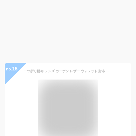
16
no.
二つ折り財布 メンズ カーボン レザー ウォレット 財布 合成皮革 サイフ 財布 お札入れ 小銭入れ コインケース 二つ折り 軽量 バイカラー 軽量 耐久性 撥水性 新生活 社会人 ビジネス 就職祝い 昇進祝い フォーマル プレゼント ギフト