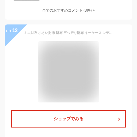
全てのおすすめコメント
(
3
件)
>
12
no.
ミニ財布 小さい財布 財布 三つ折り財布 キーケース レディース メンズ 小銭入れ 一体型 お財布 本革 牛革 ウォレットキーケース 柔らかい 小さめ カードケース カード たくさん 大容量 コンパクト 小さい財布 お札 折らない ボックス型 スキミング防止 開運
ショップでみる