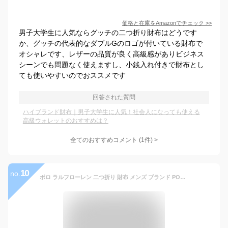
価格と在庫を
Amazon
でチェック
>>
男子大学生に人気ならグッチの二つ折り財布はどうです
か、グッチの代表的なダブルGのロゴが付いている財布で
オシャレです、レザーの品質が良く高級感がありビジネス
シーンでも問題なく使えますし、小銭入れ付きで財布とし
ても使いやすいのでおススメです
回答された質問
ハイブランド財布｜男子大学生に人気！社会人になっても使える
高級ウォレットのおすすめは？
全てのおすすめコメント
(
1
件)
>
10
no.
ポロ ラルフローレン 二つ折り 財布 メンズ ブランド POLO Ralph Lauren コントラストレザー With カラーポニー 専用箱付 黒 ブラック レッド 赤 20代 30代 40代 50代 60代 プレゼント ギフト おしゃれ 男性 紳士 本革 P-CP211