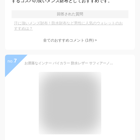
するコスパの良いメンズ財布としておすすめです。
回答された質問
汗に強いメンズ財布！防水財布など男性に人気のウォレットのお
すすめは？
全てのおすすめコメント
(
1
件)
>
7
no.
お洒落なインナー バイカラー 防水レザー サフィアーノレザー 2トーン SDGs リサイクル 生地 かっこいい メンズ 財布 二つ折り 折り財布