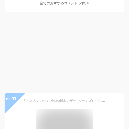
全てのおすすめコメント
(
2
件)
>
11
no.
『アンブルジェII』(全5色)栃木レザー（ジーンズ）/【スマートキーケース 2個収納 スマートキー 2個 キーケース 財布 一体型 免許証 カード入れ付き カード 小銭入れ カラビナ メンズ レディース コンパクト 本革】【AGILITY affa(アジリティアッファ)】(0348)