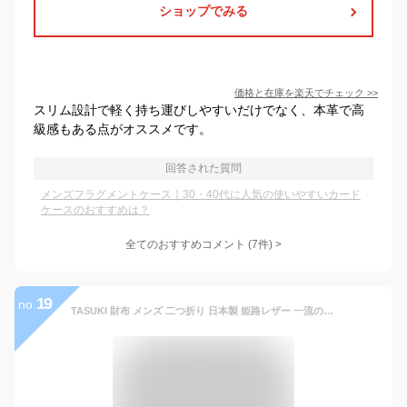
ショップでみる
価格と在庫を
楽天
でチェック
>>
スリム設計で軽く持ち運びしやすいだけでなく、本革で高
級感もある点がオススメです。
回答された質問
メンズフラグメントケース｜30・40代に人気の使いやすいカード
ケースのおすすめは？
全てのおすすめコメント
(
7
件)
>
19
no.
TASUKI 財布 メンズ 二つ折り 日本製 姫路レザー 一流の革職人が作る 本革 二つ折り財布 メンズ 小銭入れ (ネイビー)