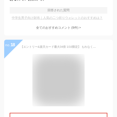
回答された質問
中学生男子向け財布｜人気の二つ折りウォレットのおすすめは？
全てのおすすめコメント
(
9
件)
>
18
no.
【エントリー&楽天カード最大34倍 1/10限定】 もれなくケアセット＋選べるノベルティ | ペッレモルビダ 財布 PELLE MORBIDA フラグメントケース 薄い Barca バルカ 小銭入れ 本革 コインケース カード ミニウォレット バイカラー メンズ レディース 日本製 BA324