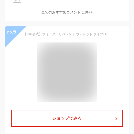
は？
全てのおすすめコメント
(
1
件)
>
5
no.
【KiU公式】ウォーターリペレント ウォレット タイプ-A《メール便対象》【撥水 防水 ユニセックス ミニ財布 おしゃれ】
ショップでみる