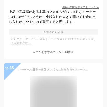
価格と在庫を
楽天
でチェック
>>
上品で高級感がある本革のフォルムがおしゃれなキーケー
スはいかがでしょうか。小銭入れが大きく開いてお金の出
し入れがしやすいので重宝すると思います。
回答された質問
財布とキーケースの一体型｜ミニマリストにおすすめのメンズ向
け人気商品は？
全てのおすすめコメント
(
3
件)
>
13
no.
キーケース 財布 一体型 メンズ ミニ財布 財布付スマートキーケース 小銭入れ カード 本革 三つ折り 使いやすい 実用的 スマートキー2個 AGILITY アジリティ コンパクトキーウォレット 0348