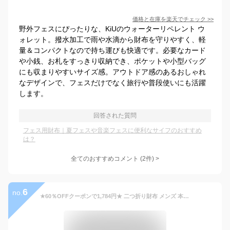
価格と在庫を
楽天
でチェック
>>
野外フェスにぴったりな、KiUのウォーターリペレント ウ
ォレット。撥水加工で雨や水滴から財布を守りやすく、軽
量＆コンパクトなので持ち運びも快適です。必要なカード
や小銭、お札をすっきり収納でき、ポケットや小型バッグ
にも収まりやすいサイズ感。アウトドア感のあるおしゃれ
なデザインで、フェスだけでなく旅行や普段使いにも活躍
します。
回答された質問
フェス用財布｜夏フェスや音楽フェスに便利なサイフのおすすめ
は？
全てのおすすめコメント
(
2
件)
>
6
no.
★60％OFFクーポンで1,784円★ 二つ折り財布 メンズ 本革 ブランド レザー 大容量 ボックス型 小銭入れあり 11ヶ所カード入れ 箱付き 光沢 スリム 薄型 box型小銭入れ 父の日 プレゼント 実用的 ギフト ラッピング対応 定年退職