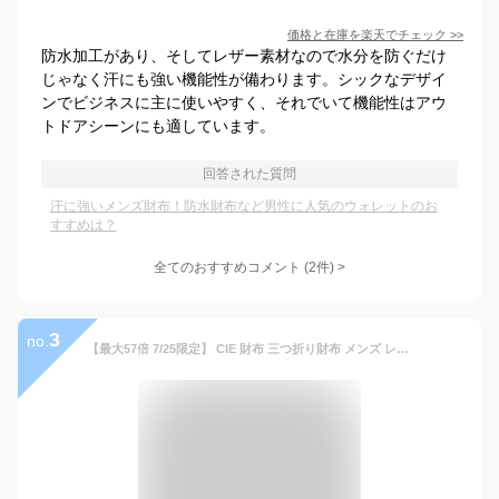
価格と在庫を
楽天
でチェック
>>
防水加工があり、そしてレザー素材なので水分を防ぐだけ
じゃなく汗にも強い機能性が備わります。シックなデザイ
ンでビジネスに主に使いやすく、それでいて機能性はアウ
トドアシーンにも適しています。
回答された質問
汗に強いメンズ財布！防水財布など男性に人気のウォレットのお
すすめは？
全てのおすすめコメント
(
2
件)
>
3
no.
【最大57倍 7/25限定】 CIE 財布 三つ折り財布 メンズ レディース ブランド コンパクト シー 三つ折り ミドルウォレット オシャレ 小銭入れあり 外側 薄い 防水 撥水 軽量 軽い カード入れ 使いやすい おしゃれ 日本製 GRID3 MIDDLE WALET(01) 032300