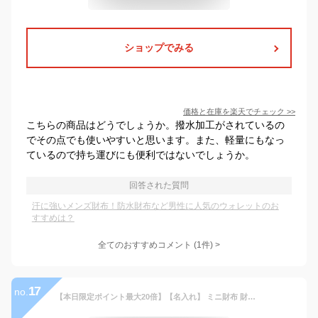
ショップでみる
価格と在庫を
楽天
でチェック
>>
こちらの商品はどうでしょうか。撥水加工がされているの
でその点でも使いやすいと思います。また、軽量にもなっ
ているので持ち運びにも便利ではないでしょうか。
回答された質問
汗に強いメンズ財布！防水財布など男性に人気のウォレットのお
すすめは？
全てのおすすめコメント
(
1
件)
>
17
no.
【本日限定ポイント最大20倍】【名入れ】 ミニ財布 財布 二つ折り財布 メンズ 二つ折り コンパクト 黒 白 ホワイト ネイビー 個性的 人気 かっこいい 10代 20代 男子 男の子 中学生 高校生 子供 こども 合成皮革 入学祝い 折りたたみ財布 あす楽 プレゼント クリスマス