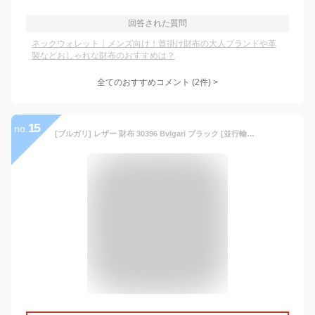
回答された質問
ネックウォレット｜メンズ向け！首掛け財布の大人ブランドや革
製などおしゃれな財布のおすすめは？
全てのおすすめコメント
(
2
件)
>
15
no.
[ブルガリ] レザー 財布 30396 Bvlgari ブラック [並行輸入品]