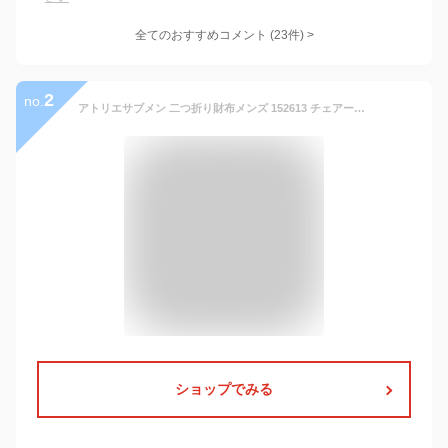
全てのおすすめコメント
(
23
件)
>
2
no.
アトリエサブメン 二つ折り財布メンズ 152613 チェアー小物 ATELIER SAB MEN レザー 防水 防汚 [PO10]
ショップでみる