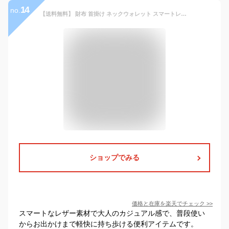
14
no.
【送料無料】 財布 首掛け ネックウォレット スマートレザーケース 首下げ コインケース カードケース 本革 パスケース マルチケース ネックポーチ フラグメントケース レザーミニポーチ トラベルグッズ 海外旅行 防犯グッズ ケース 貴重品入れ 旅行 首 アウトドア ミニ財布
ショップでみる
価格と在庫を
楽天
でチェック
>>
スマートなレザー素材で大人のカジュアル感で、普段使い
からお出かけまで軽快に持ち歩ける便利アイテムです。