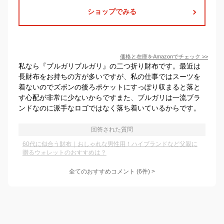
ショップでみる
価格と在庫を
Amazon
でチェック
>>
私なら『ブルガリブルガリ』の二つ折り財布です。最近は
長財布をお持ちの方が多いですが、私の仕事ではスーツを
着ないのでズボンの後ろポケットにすっぽり収まると落と
す心配が非常に少ないからですまた、ブルガリは一流ブラ
ンドなのに派手なロゴではなく落ち着いているからです。
回答された質問
60代に似合う財布｜おしゃれな男性用！ハイブランドなど父親に
贈るウォレットのおすすめは？
全てのおすすめコメント
(
6
件)
>