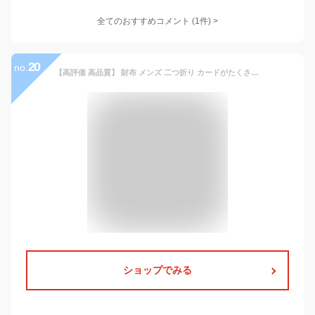
全てのおすすめコメント
(
1
件)
>
20
no.
【高評価 高品質】 財布 メンズ 二つ折り カードがたくさん入る ブランド 牛革 スキミング防止 二つ折り財布 レザー イタリーレザー 大容量 名入れ 誕生日 プレゼント ギフト 父の日 多機能 革 本革 牛革 ボックス型小銭入れ ベルトン
ショップでみる