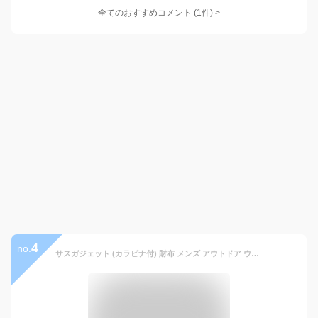
全てのおすすめコメント
(
1
件)
>
4
no.
サスガジェット (カラビナ付) 財布 メンズ アウトドア ウォレット コンパクト コインケース キーケース トラベル ナイロン 登山 フェス (ブラック)