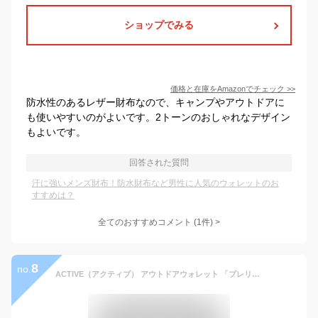
ショップでみる
価格と在庫を
Amazon
でチェック
>>
防水性のあるレザー財布なので、キャンプやアウトドアに
も使いやすいのがよいです。2トーンのおしゃれなデザイン
もよいです。
回答された質問
汗に強いメンズ財布！防水財布など男性に人気のウォレットのお
すすめは？
全てのおすすめコメント
(
1
件)
>
8
no.
ACTIVE（アクティブ） アウトドアウォレット 「プレリーsince1957」 NP00210