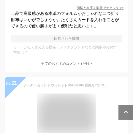
価格と在庫を
楽天
でチェック
>>
上品で高級感がある本革のフォルムがおしゃれな二つ折り
財布はいかがでしょうか。たくさんカードを入れることが
できるので使い勝手がよく便利だと思います。
回答された質問
カードがたくさん入る財布｜メンズブランドなど収納多めのおす
すめは？
全てのおすすめコメント
(
7
件)
>
21
no.
ポーター カレント ウォレット 052-02204 吉田カバン PORTER CURRENT WALLET 二つ折り財布 二つ折り 財布 小銭入れあり BOX型小銭入れ ブランド 小さい 本革 薄い メンズ レディース 黒 日本製