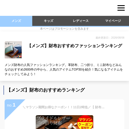
メンズ
キッズ
レディース
マイページ
本ページはプロモーションを含みます
最終更新日：2026/08/06
【メンズ】財布おすすめファッションランキング
メンズ財布の人気ファッションランキング。革財布、二つ折り、ミニ財布などみん
なのおすすめ2600件の中から、人気のアイテムTOP30を紹介！気になるアイテムを
チェックしてみよう！
【メンズ】財布のおすすめランキング
1
no.
＼マラソン期間お得なクーポン！！11日2時迄／【 財布を開かず小銭が出せる】《ランキング1位受賞！》スリム ブライドルレザー 二つ折り財布 メンズ 本革 GRACIA グラシア 大容量 BOX型小銭入れ 二つ折り 財布 プレゼント 人気 新生活 革 サイフ ギフト 送料無料