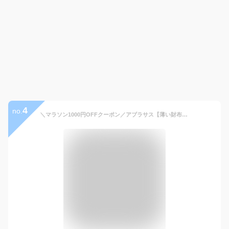
4
no.
＼マラソン1000円OFFクーポン／アブラサス【薄い財布】薄い財布 メンズ コンパクト 二つ折り 本革 薄型 スーツ ポケット 膨らまない ジャケット 型崩れしない ズボン すっきり 座っても痛くない abrAsus 日本製 送料無料 ギフト