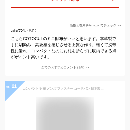
価格と在庫を
Amazon
でチェック
>>
gairu(70代・男性)
こちらCOTOCULのミニ財布がいいと思います。本革製で
手に馴染み、高級感を感じさせる上質な作り。軽くて携帯
性に優れ、コンパクトなのにお札を折らずに収納できる点
がポイント高いです。
全てのおすすめコメント
(
1
件)
>
21
no.
コンパクト 財布 メンズ ファスナー コードバン 日本製 ミニマリスト ミニ財布 本革 二つ折りサイズ 男性 ブランド ウォレット ギフト プレゼント クリスマス 誕生日 父の日