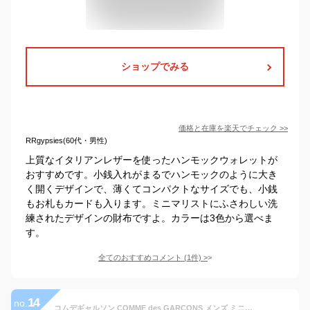
ショップでみる
価格と在庫を
楽天
でチェック
>>
RRgypsies(60代・男性)
上質なイタリアンレザーを使ったハンモックウォレットが
おすすめです。小銭入れがまるでハンモックのように大き
く開くデザインで、薄くてコンパクトなサイズでも、小銭
もお札もカードも入ります。ミニマリストにふさわしい洗
練されたデザインの財布ですよ。カラーは3色から選べま
す。
全てのおすすめコメント
(
1
件)
>
14
no.
コムデギャルソン COMME des GARCONS メンズ ミニ財布 ロゴ レザー L字ファスナー コインケース ブラック SA3100HL HUGE LOGO BLACK