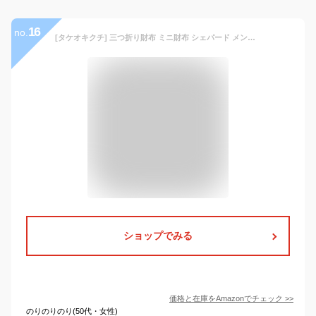
16
no.
[タケオキクチ] 三つ折り財布 ミニ財布 シェパード メンズ 【01】ブラック
ショップでみる
価格と在庫を
Amazon
でチェック
>>
のりのりのり(50代・女性)