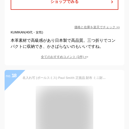
ショップでみる
価格と在庫を
楽天
でチェック
>>
KUMIKAN(40代・女性)
本革素材で高級感があり日本製で高品質。三つ折りでコン
パクトに収納でき、かさばらないのもいいですね。
全てのおすすめコメント
(
1
件)
>
18
no.
名入れ可 (ポールスミス) Paul Smith 正規品 財布 ミニ財布 3つ折り財布 ストライプポイント 牛革 レザー 小銭入れあり ショップバッグ付 (名入れなし, ブラック)