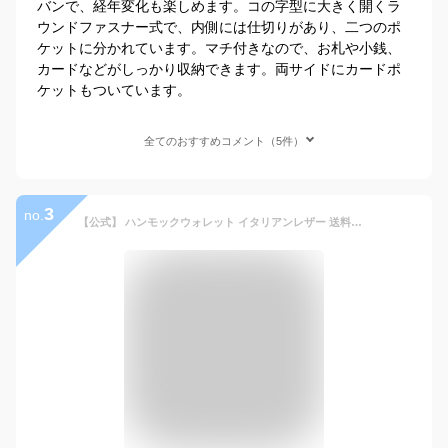
バンで、経年変化も楽しめます。コの字型に大きく開くラ
ウンドファスナー式で、内側には仕切りがあり、二つのポ
ケットに分かれています。マチ付きなので、お札や小銭、
カードなどがしっかり収納できます。両サイドにカードポ
ケットもついています。
全てのおすすめコメント（5件）
3
no.
【公式】 ハンモックウォレット イタリアンレザー 送料無料 財布 メンズ 二つ折り財布 小銭 取り出しやすい ミニ財布 レザー 小銭入れ 極小財布 薄い財布 小さい 多機能財布 人気 革財布 男性 プレゼント サイフ 紳士 日本製 小型 財布 スリム財布 小さい財布 母の日 父の日