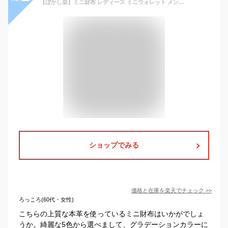
【ぼかし染】ミニ財布 レディース ミニウォレット メンズ 本革 お札を折らない かわいい おしゃれ 小さい財布 京都 職人 COTOCUL（コトカル）財布 二つ折り 三つ折り コンパクト 極小財布 送料無料 ギフト
ショップでみる
価格と在庫を
楽天
でチェック
>>
ろっころ(60代・女性)
こちらの上質な本革を使っているミニ財布はいかがでしょ
うか。綺麗な5色から選べまして、グラデーションカラーに