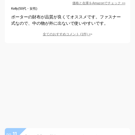
価格と在庫を
Amazon
でチェック
>>
Kelly(50代・女性)
ポーターの財布が品質が良くてオススメです。ファスナー
式なので、中の物が外に出ないで使いやすいです。
全てのおすすめコメント
(
1
件)
>
11
no.