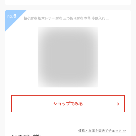
6
no.
極小財布 栃木レザー 財布 三つ折り財布 本革 小銭入れ 牛革 ミニ財布 薄い ブランド luminio ルミニーオ メンズ レディース カラバリ コンパクト ウォレット 日本製 使いやすい lusl20225 2021 人気 おしゃれ 女性 彼女彼氏 男性向け
ショップでみる
価格と在庫を
楽天
でチェック
>>
ドラコ(30代・女性)