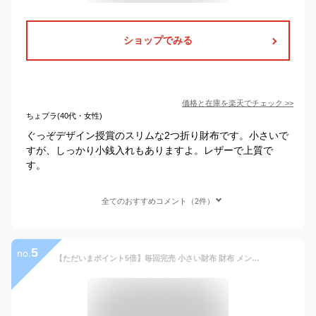
ショップでみる
価格と在庫を
楽天
でチェック
>>
ちょプラ(40代・女性)
ぐっぞデザイン授賞のスリムな2つ折り財布です。小さいで
すが、しっかり小銭入れもありますよ。レザーで上質で
す。
全てのおすすめコメント（2件）
5
no.
【ただいまポイント5倍】毎回完売 小さい財布 財布 メンズ 本革 父の日 軽い 使いやすい 極小財布 ミニ財布 コンパクト レザー 革 本革 シンプル レディース 人気 おしゃれ 名入れ 男性 メール便送料無料 バレンタイン プレゼント ギフト ミニマリスト キャッシュレス P設