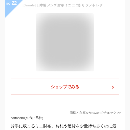
22
no.
[Jamale] 日本製 メンズ 財布 ミニ 二つ折り ヌメ革 レザー 本革 コンパクト財布 : ブラック
ショップでみる
価格と在庫を
Amazon
でチェック
>>
hanahoku(40代・男性)
片手に収まるミニ財布。お札や硬貨を少量持ち歩くのに最