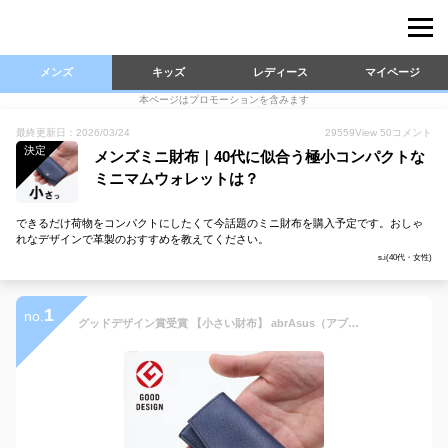
メンズ
キッズ
レディース
マイページ
本ページはプロモーションを含みます
最終更新日：2026/03/24
29559
View
50
コメント
決定
メンズミニ財布｜40代に似合う極小コンパクトな
ミニマムウォレットは？
できるだけ荷物をコンパクトにしたくて今話題のミニ財布を購入予定です。おしゃ
れなデザインで革製のおすすめを教えてください。
s.i(40代・女性)
1
no.
グッドデザイン賞受賞 【小さい財布】 abrAsus（アブラサス）ミニ財布 メンズ 小銭入れ付き三つ折り 極小財布。携帯性、機能性、デザイン性のバランスを追及した人気の本革財布。男性へのプレゼント、ギフトに ミニ財布 薄い財布