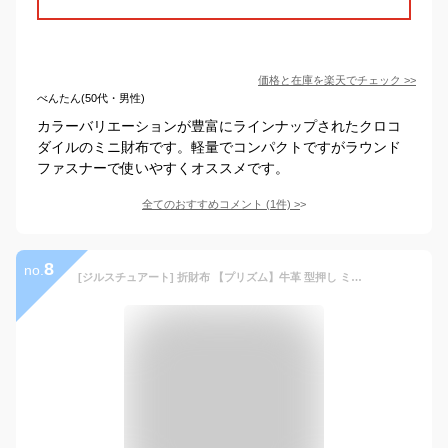
価格と在庫を
楽天
でチェック
>>
べんたん(50代・男性)
カラーバリエーションが豊富にラインナップされたクロコ
ダイルのミニ財布です。軽量でコンパクトですがラウンド
ファスナーで使いやすくオススメです。
全てのおすすめコメント
(
1
件)
>
8
no.
[ジルスチュアート] 折財布 【プリズム】牛革 型押し ミニリボン メタルライン カブセボタン開閉 チャーム付 JSLW7DS1(専用BOX入り) レディース ブラック