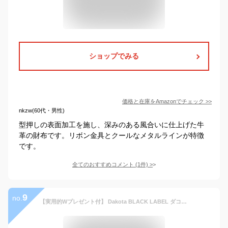
ショップでみる
価格と在庫を
Amazon
でチェック
>>
nkzw(60代・男性)
型押しの表面加工を施し、深みのある風合いに仕上げた牛
革の財布です。リボン金具とクールなメタルラインが特徴
です。
全てのおすすめコメント
(
1
件)
>
9
no.
【実用的Wプレゼント付】 Dakota BLACK LABEL ダコタ ブラックレーベル 財布ミニモ 小銭入れ付き三つ折り財布 0627603メンズ 三つ折り キーケース キーホルダー ミニマム財布 ミニマル財布 コンパクト財布 ミニ財布 ブランド ブラック バレンタイン