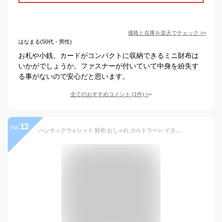
価格と在庫を
楽天
でチェック
>>
はなまる(50代・男性)
お札や小銭、カードがコンパクトに収納できるミニ財布は
いかがでしょうか。ファスナーが付いていて中身を紛失す
る事がないので安心だと思います。
全てのおすすめコメント
(
1
件)
>
13
no.
ハンモックウォレット 財布 おしゃれ カルトラーレ イタリアンレザー Cartolare おしゃれ 男性 退職祝い プレゼント バレンタイン送別会 プチギフト 女性 ギフト ホワイトレデー