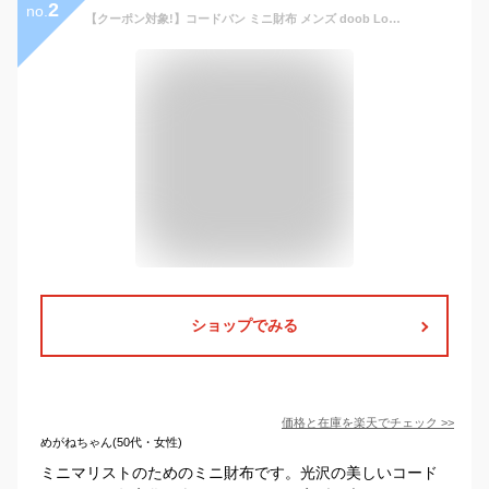
2
no.
【クーポン対象!】コードバン ミニ財布 メンズ doob London ブランド ラウンドファスナー キャッシュレス 財布 【名入れ 可能】 ミニマリスト 小さい財布 コンパクト財布 男性 ギフト ドゥーブロンドン プレゼント (09000141-mens-1r)
ショップでみる
価格と在庫を
楽天
でチェック
>>
めがねちゃん(50代・女性)
ミニマリストのためのミニ財布です。光沢の美しいコード