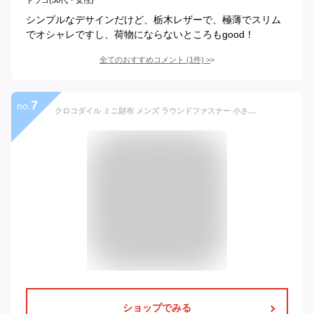
シンプルなデサインだけど、栃木レザーで、極薄でスリム
でオシャレですし、荷物にならないところもgood！
全てのおすすめコメント
(
1
件)
>
7
no.
クロコダイル ミニ財布 メンズ ラウンドファスナー 小さい財布 本革 小銭入れ 軽い 使いやすい コンパクト 財布 レザー 革 本革 シンプル 薄い サイフ コンパクト財布 小さめ 小銭入れ コインケース 父の日 プレゼント 『ギフト』 4FA (06001533-mens-1r)
ショップでみる