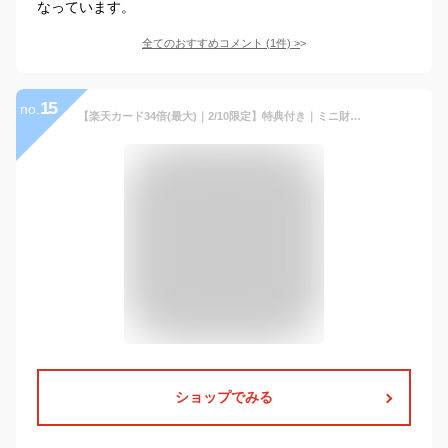
なっています。
全てのおすすめコメント
(
1
件)
>
15
no.
【楽天カード34倍(最大)｜2/10限定】特典付き｜ミニ財布 メンズ ブランド 本革 三つ折り財布 ミニウォレット レディース アジリティ AGILITY 0518
ショップでみる