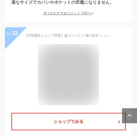
適なサイズでカバンやポケットの邪魔になりません。
全てのおすすめコメント
(
1
件)
>
23
no.
【月間優良ショップ受賞】超コンパクト 極小財布 ミニ財布 三つ折り財布 サイフ 財布 英字柄 カード入れ 名言 入り 小銭入れ ちび財布 メンズ レディース 名入れ プレゼント ギフト かわいい 使いやすい 本革 レザー シンプル 手のひらサイズ 通学 通勤
ショップでみる