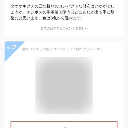
タケオキクチの三つ折りのコンパクトな財布はいかがでし
ょうか。エンボスの牛革製で使うほどにあじが出て手に馴
染むと思います。色は3色から選べます。
全てのおすすめコメント
(
1
件)
>
17
no.
財布 メンズ 三つ折り コンパクト ミニ財布 ブランド 本革 日本製 キプリス CYPRIS シラサギレザー 8020 小さい 財布 おしゃれ 誕生日 彼氏