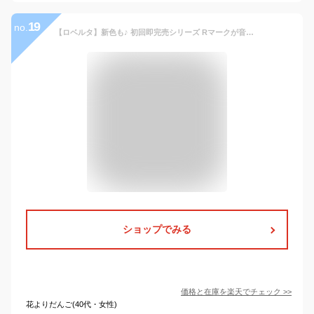
19
no.
【ロベルタ】新色も♪ 初回即完売シリーズ Rマークが音楽に合わせて行進し、小さな鐘のように揺れる。手のひらサイズの3つ折りミニウォレット Carino（カリーノ）ミニ財布 三つ折り財布 折財布 エナメル革【WEB限定】誕生日 プレゼント ギフト【ラッピング無料】362-R20307
ショップでみる
価格と在庫を
楽天
でチェック
>>
花よりだんご(40代・女性)