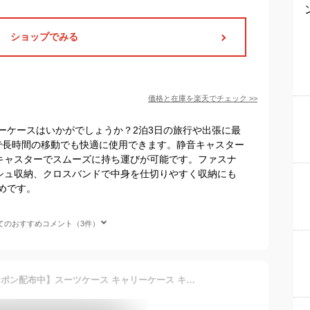
ショップでみる
価格と在庫を
楽天
でチェック
>>
ーケースはいかがでしょうか？2泊3日の旅行や出張に最
計で長時間の移動でも快適に使用できます。静音キャスター
るキャスターでスムーズに持ち運びが可能です。ファスナ
シュ収納、クロスバンドで中身を仕切りやすく収納にも
めです。
てのおすすめコメント（3件）
★翌日発送★【500OFFクーポン配布中】スーツケース キャリーケース キャリーバッグ 機内持ち込み 小型 2泊3日 超軽 大容量 乾湿分離 Sサイズ Mサイズ 可愛い 修学旅行 海外旅行 国内旅行 短途旅行 出張SBOXWAKU