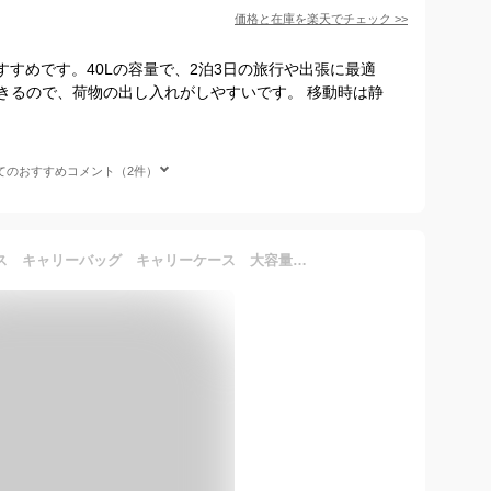
価格と在庫を
楽天
でチェック
>>
がおすすめです。40Lの容量で、2泊3日の旅行や出張に最適
きるので、荷物の出し入れがしやすいです。 移動時は静
てのおすすめコメント（2件）
[Bargiotti] ABSスーツケース キャリーバッグ キャリーケース 大容量 超軽量 TSAロック ダブルキャスター 静音 旅行 ビジネス (ホワイト, Small)