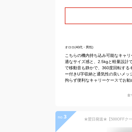
オロロ(40代・男性)
こちらの機内持ち込み可能なキャリ
適なサイズ感と、2.5kgと軽量設
で移動音も静かで、360度回転す
ー付きU字収納と通気性の良いメッ
拘らず便利なキャリーケースでお勧
全
3
no.