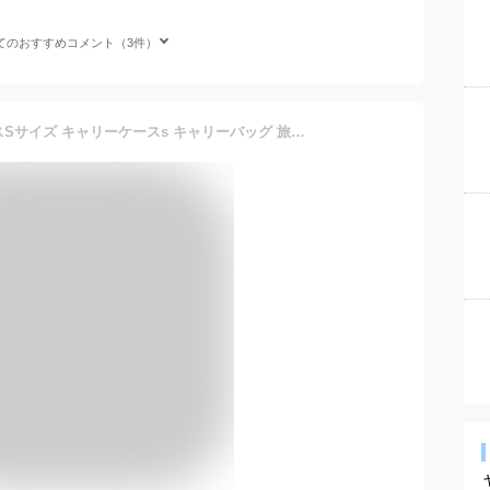
てのおすすめコメント（3件）
スーツケースs スーツケースSサイズ キャリーケースs キャリーバッグ 旅行カバン 機内持ち込み かわいい 超軽量 Sサイズ 2.5kg 2泊3日 ビジネス メンズ レディース 修学旅行 国内 旅行 出張用 旅行バック 1泊2日 小型 30L 静音キャスター