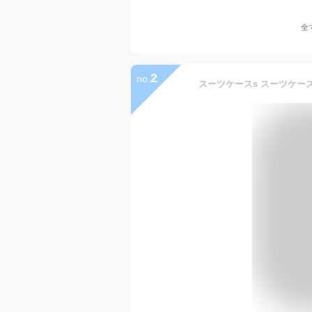
全
2
no.