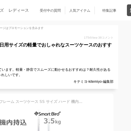
ズ
レディース
受付中の質問
人気アイテム
特集記事
ージはプロモーションを含みます
1754
View
38
コメント
3日用サイズの軽量でおしゃれなスーツケースのおすす
ています。軽量・静音でスムーズに動かせるおすすめは？耐久性がある
うれしいです。
キテミヨ-kitemiyo-編集部
【47％OFF★残りわずか】 フレーム スーツケース SS サイズ ハード 機内持ち込み可 超軽量 アルミフレーム 鏡面 Wキャスター TSA 1泊2日 2泊3日 キャリーケース 旅行用 キャリーバッグ おしゃれ かわいい S サイズ 小型 30L 人気 送料無料 あす楽対応