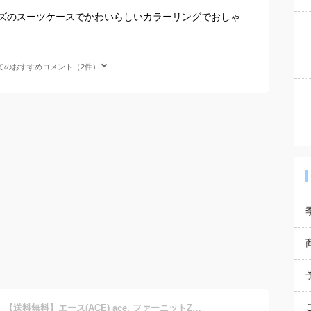
ズのスーツケースでかわいらしいカラーリングでおしゃ
てのおすすめコメント（2件）
【新商品】【機内持ち込み】【送料無料】エース(ACE) ace. ファーニットZ フロントポケット付き 05041 40L スーツケース フロントオープン ( 2泊3日 キャリーケース キャリーバッグ おしゃれ ノートPC キャスター ストッパー付き 2泊 キャリー 小型 ビジネス 旅行カバン )