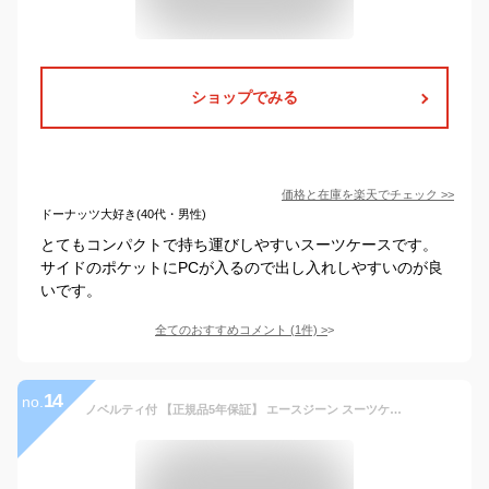
ショップでみる
価格と在庫を
楽天
でチェック
>>
ドーナッツ大好き(40代・男性)
とてもコンパクトで持ち運びしやすいスーツケースです。
サイドのポケットにPCが入るので出し入れしやすいのが良
いです。
全てのおすすめコメント
(
1
件)
>
14
no.
ノベルティ付 【正規品5年保証】 エースジーン スーツケース ace.GENE ジェットエクセル JETEXCEL キャリーケース 機内持ち込み フロントオープン Sサイズ 34L 1泊 2泊 ノートPC ビジネス エース メンズ レディース 06854