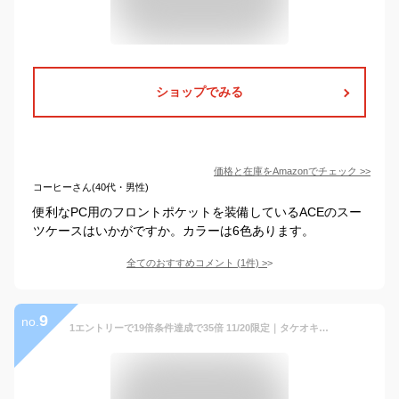
ショップでみる
価格と在庫を
Amazon
でチェック
>>
コーヒーさん(40代・男性)
便利なPC用のフロントポケットを装備しているACEのスー
ツケースはいかがですか。カラーは6色あります。
全てのおすすめコメント
(
1
件)
>
9
no.
1エントリーで19倍条件達成で35倍 11/20限定｜タケオキクチ スーツケース TAKEO KIKUCHI CITY BLACK Sサイズ 機内持ち込み キャリーケース 32L 1泊 2泊 フロントオープン TSA PC収納 ストッパー 抗菌 ビジネス 出張 旅行 CTY002A