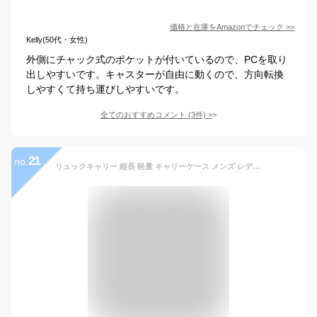
価格と在庫を
Amazon
でチェック
>>
Kelly(50代・女性)
外側にチャック式のポケットが付いているので、PCを取り
出しやすいです。キャスターが自由に動くので、方向転換
しやすくて持ち運びしやすいです。
全てのおすすめコメント
(
3
件)
>
21
no.
リュックキャリー 縦長 軽量 キャリーケース メンズ レディース リュック スーツケース キャリーバッグ リュックキャリー付き 防災 おしゃれ 旅行 ソフトタイプ 女性 男性 通勤 通学 旅行 女性 男性 出張 1泊 日帰り旅行 海外旅行 防水 30l 大容量 5219 SAXON サクソン