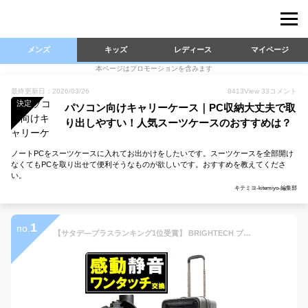
メンズ
キッズ
レディース
マイページ
本ページはプロモーションを含みます
最終更新日：2026/03/26
8413
View
33
コメント
決定
パソコン向けキャリーケース｜PC収納大丈夫で取
り出しやすい！人気スーツケースのおすすめは？
ノートPCをスーツケースに入れてお出かけをしたいです。スーツケースを全部開け
なくてもPCを取り出せて便利そうなものが欲しいです。おすすめを教えてくださ
い。
キテミヨ-kitemiyo-編集部
1
no.
【サタデ―プラスランキング1位受賞】 BRIGHTECH ブライテック スーツケース キャリーバッグ 機内持ち込み キャリーケース Sサイズ フロントオープン 33L TSAロック ビジネス 出張 旅行 1年保証 軽量 ダブルキャスター BRO-18