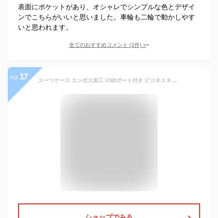
表面にポケットがあり、オシャレでシンプルな色とデザイ
ンでこちらがいいと思いました。車輪も二輪で動かしやす
いと思われます。
全てのおすすめコメント
(
1
件)
>
17
no.
スーツケース エンボス加工 USBポート付き ビジネスキャリー キャリー 前ポケット収納 機内持ち込み可 TSAロック ノートPC収納 レジェンドウォーカー LEGEND WALKER 6209-50 明日楽対応 送料無料 防災
ショップでみる