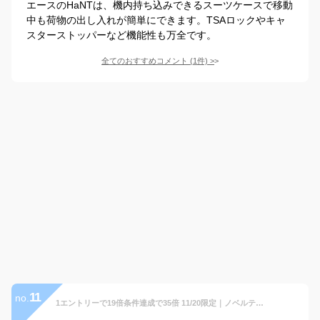
エースのHaNTは、機内持ち込みできるスーツケースで移動
中も荷物の出し入れが簡単にできます。TSAロックやキャ
スターストッパーなど機能性も万全です。
全てのおすすめコメント
(
1
件)
>
11
no.
1エントリーで19倍条件達成で35倍 11/20限定｜ノベルティ付 フリクエンター スーツケース FREQUENTER LIEVE キャリーケース リエーヴェ4輪キャリー 48cm 32L 機内持ち込み 軽量 Sサイズ 静音 TSロック フロントポケット PC収納 抗菌 1泊 2泊 ユニセックス 1-254