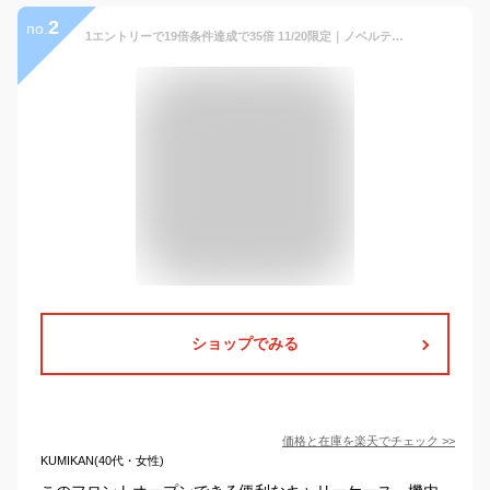
2
no.
1エントリーで19倍条件達成で35倍 11/20限定｜ノベルティ付 ビームスデザイン キャリーケース BEAMS DESIGN スーツケース ORIGINAL SUITCASE FRONT OPEN STYLE 34L 機内持ち込み 1～2泊 Sサイズ TSロック フロントオープン PC収納 ユニセックス GW-BD45
ショップでみる
価格と在庫を
楽天
でチェック
>>
KUMIKAN(40代・女性)