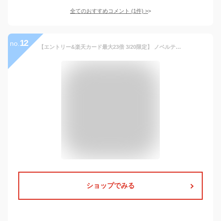
全てのおすすめコメント
(
1
件)
>
12
no.
【エントリー&楽天カード最大23倍 3/20限定】 ノベルティ付 【正規品5年保証】 エースジーン スーツケース ace.GENE ジェットエクセル JETEXCEL キャリーケース 機内持ち込み フロントオープン Sサイズ 34L 1泊 2泊 ノートPC ビジネス エース メンズ レディース 06854
ショップでみる