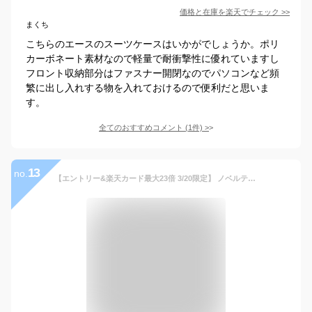
価格と在庫を
楽天
でチェック
>>
まくち
こちらのエースのスーツケースはいかがでしょうか。ポリ
カーボネート素材なので軽量で耐衝撃性に優れていますし
フロント収納部分はファスナー開閉なのでパソコンなど頻
繁に出し入れする物を入れておけるので便利だと思いま
す。
全てのおすすめコメント
(
1
件)
>
13
no.
【エントリー&楽天カード最大23倍 3/20限定】 ノベルティ付 【正規品5年保証】 エースジーン スーツケース ace.GENE フレックスルーフ2 機内持ち込み フロントオープン ソフト 28L B4 1泊 PC 静音 TSAロック ビジネス エース 67571