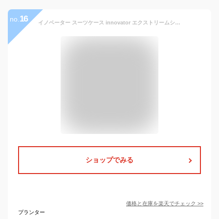
16
no.
イノベーター スーツケース innovator エクストリームシリーズ キャリーケース 機内持ち込み可 TSAロック 1泊〜2泊 55cm/38L inv50 2年保証 1泊 2泊 旅行 出張 北欧デザイン PC収納 キャスターストッパー 静音 トリオ 正規品 Sサイズ ブランド
ショップでみる
価格と在庫を
楽天
でチェック
>>
プランター