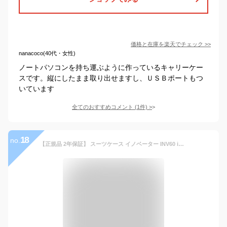
価格と在庫を
楽天
でチェック
>>
nanacoco(40代・女性)
ノートパソコンを持ち運ぶように作っているキャリーケー
スです。縦にしたまま取り出せますし、ＵＳＢポートもつ
いています
全てのおすすめコメント
(
1
件)
>
18
no.
【正規品 2年保証】 スーツケース イノベーター INV60 innovator TSAロック Mサイズ 5泊 6泊 62L 4輪 軽量 ジッパー レディース メンズ ファスナー 国内旅行 修学旅行 トラベル キャリーケース サイレントキャスター ハード PC収納