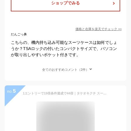
ショップでみる
価格と在庫を
楽天
でチェック
>>
だんごっ鼻
こちらの、機内持ち込み可能なスーツケースは如何でしょ
うか？TSAロックの付いたコンパクトサイズで、パソコン
が取り出しやすいポケット付きです。
全てのおすすめコメント（2件）
5
no.
1エントリーで19倍条件達成で44倍｜タケオキクチ スーツケース TAKEO KIKUCHI CITY BLACK Sサイズ 機内持ち込み キャリーケース 32L 1泊 2泊 フロントオープン TSA PC収納 ストッパー 抗菌 ビジネス 出張 旅行 CTY002A