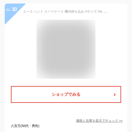
10
no.
エース ハント スーツケース 機内持ち込み Sサイズ 34L フロントオープン ストッパー付き 05744 1〜2泊用 TSA ハント マイン キャリーケース キャリーバッグ 旅行用品 旅行かばん レディース 女性 おしゃれ かわいい キャスターカバー付き
ショップでみる
価格と在庫を
楽天
でチェック
>>
八百万(50代・男性)