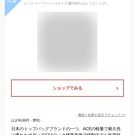
6
no.
エース スーツケース Sサイズ 機内持ち込み フロントポケット ストッパー付き エーストーキョー 軽量 パリセイド3-Z ハード PCポケット 前開き ace.TOKYO ACE 06912 キャリーケース ファスナー 37L 2泊 3泊 TSAロック 静音 双輪キャスター 国内旅行 海外旅行 出張
ショップでみる
価格と在庫を
楽天
でチェック
>>
はま玲(60代・男性)
日本のトップバッグブランドの一つ、ACEの軽量で耐久性
に優れたボディでTSAロック標準装備で移動中でも使用頻