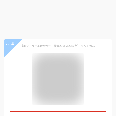
4
no.
【エントリー&楽天カード最大23倍 3/20限定】 今ならWノベルティ付 【正規品2年保証】 イノベーター スーツケース innovator キャリーケース エクストリームシリーズ 38L キャリーバッグ 機内持ち込み 小型 1泊 2泊 旅行 出張 TSAロック PC収納 INV50