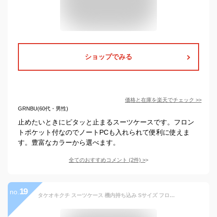
ショップでみる
価格と在庫を
楽天
でチェック
>>
GRNBU(60代・男性)
止めたいときにピタッと止まるスーツケースです。フロン
トポケット付なのでノートPCも入れられて便利に使えま
す。豊富なカラーから選べます。
全てのおすすめコメント
(
2
件)
>
19
no.
タケオキクチ スーツケース 機内持ち込み Sサイズ フロントオープン TAKEO KIKUCHI ストッパー付き 前開き hinomotoキャスター PCポケット シティブラック ハード CTY002 キャリーケース 軽量 32L 静音 双輪キャスター 国内旅行 海外旅行 出張 ビジネス 2泊 3泊