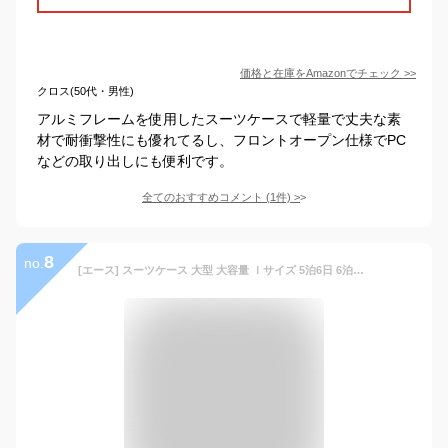
価格と在庫を
Amazon
でチェック
>>
クロス(50代・男性)
アルミフレームを使用したスーツケースで軽量で丈夫な素
材で耐衝撃性にも優れてるし、フロントオープン仕様でPC
などの取り出しにも便利です。
全てのおすすめコメント
(
1
件)
>
8
no.
[エース] スーツケース 大型 大容量 ｌサイズ 5泊6日 6泊7日 78L/91L(拡張時) フロントポケット 15.6inch PC収納 キャスターストッパー 容量拡張機能 双輪キャスター 5.2kg フォールズ No.06907 キャリーケース キャリーバッグ ブラック