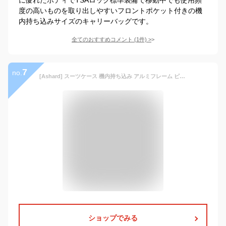
度の高いものを取り出しやすいフロントポケット付きの機
内持ち込みサイズのキャリーバッグです。
全てのおすすめコメント
(
1
件)
>
7
no.
[Ashard] スーツケース 機内持ち込み アルミフレーム ピュアPC材質 大容量 キャリーバッグ 超軽量 耐衝撃 静音 360度回転 多機能フロントオープンパソコンケース TSAロック搭載 旅行 ビジネス 出張 (Lサイズ/7汨以上/97L/託送必要, ブラック)
ショップでみる