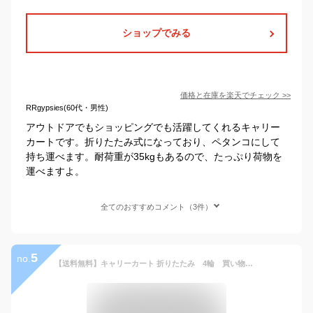
ショップでみる
価格と在庫を
楽天
でチェック
>>
RRgypsies(60代・男性)
アウトドアでもショッピングでも活躍してくれるキャリー
カートです。折りたたみ式になっており、ペタンコにして
持ち運べます。耐荷重が35kgもあるので、たっぷり荷物を
運べますよ。
全てのおすすめコメント（3件）
5
no.
【送料無料】キャリーカート 折りたたみ 4輪 買い物カート フタ付 静音タイヤ ショッピング用 台車 アウトドア キャンプ用