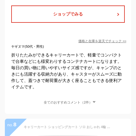
ショップでみる
価格と在庫を
楽天
でチェック
>>
ヤギヌマ(50代・男性)
折りたたみができるキャリーカートで、軽量でコンパクト
で台車などにも様変わりするコンテナカートになります。
毎日の買い物に用いやすいサイズ感ですが、キャンプのと
きにも活躍する収納力があり、キャスターがスムーズに動
作して、蓋つきで耐荷重が大きく座ることもできる便利ア
イテムです。
全てのおすすめコメント（2件）
8
no.
キャリーカート ショッピングカート ソロ おしゃれ 4輪 前押し 折りたたみ 軽量 買い物 ミニ タイヤ大きい イス付き 子供 釣り キャンプ アウトドア おすすめ