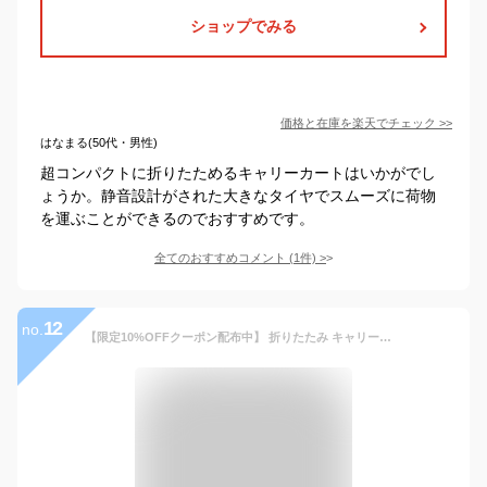
ショップでみる
価格と在庫を
楽天
でチェック
>>
はなまる(50代・男性)
超コンパクトに折りたためるキャリーカートはいかがでし
ょうか。静音設計がされた大きなタイヤでスムーズに荷物
を運ぶことができるのでおすすめです。
全てのおすすめコメント
(
1
件)
>
12
no.
【限定10%OFFクーポン配布中】 折りたたみ キャリーカート8輪段差も楽々 ショッピングカート耐荷重60kg 蓋付き 軽量 折り畳み台車 静音 コンパクトボックス 座れる 飛び出し防止 簡単組立て アウトドアワゴン 買い物カゴ 運搬 運動会 キャンプ用