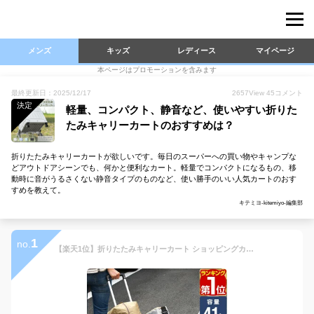
メンズ
キッズ
レディース
マイページ
本ページはプロモーションを含みます
最終更新日：2025/12/17
2657
View
45
コメント
決定
軽量、コンパクト、静音など、使いやすい折りた
たみキャリーカートのおすすめは？
折りたたみキャリーカートが欲しいです。毎日のスーパーへの買い物やキャンプな
どアウトドアシーンでも、何かと便利なカート。軽量でコンパクトになるもの、移
動時に音がうるさくない静音タイプのものなど、使い勝手のいい人気カートのおす
すめを教えて。
キテミヨ-kitemiyo-編集部
1
no.
【楽天1位】折りたたみキャリーカート ショッピングカート ふた キャリーカート コンテナ カート エコバッグ キャリー 台車 アウトドア レジャー スポーツ 運動会 耐荷重35kg キャスター付き 便利 荷台 蓋 荷物運び 買い物 FIELDOOR 1年保証 ★[送料無料]