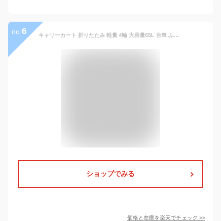
6
no.
キャリーカート 折りたたみ 軽量 4輪 大容量65L 台車 ふた付き 耐荷重35kg 頑丈 コンパクト キャリーカート 買い物 かご ショッピングカート 灯油 キャリー カート コンテナカート 折り畳み台車 荷物運び 灯油 運搬 キャリーボックス アウトドア
ショップでみる
価格と在庫を
楽天
でチェック
>>