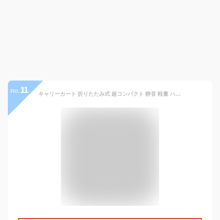
11
no.
キャリーカート 折りたたみ式 超コンパクト 静音 軽量 ハンドキャリー 折り畳み 滑り止め 大型タイヤ 耐荷重50kg 固定ロープ付き 運動会 買い物 引っ越し 荷物運び用