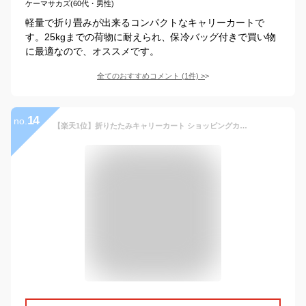
ケーマサカズ(60代・男性)
軽量で折り畳みが出来るコンパクトなキャリーカートで
す。25kgまでの荷物に耐えられ、保冷バッグ付きで買い物
に最適なので、オススメです。
全てのおすすめコメント
(
1
件)
>
14
no.
【楽天1位】折りたたみキャリーカート ショッピングカート ふた キャリーカート コンテナ カート エコバッグ キャリー 台車 アウトドア レジャー スポーツ 運動会 耐荷重35kg キャスター付き 便利 荷台 蓋 荷物運び 買い物 FIELDOOR 1年保証 ■[送料無料]