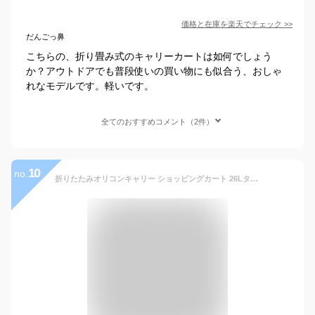
価格と在庫を
楽天
でチェック
>>
だんごっ鼻
こちらの、折り畳み式のキャリーカートは如何でしょう
か？アウトドアでも普段使いの買い物にも似合う、おしゃ
れなモデルです。軽いです。
全てのおすすめコメント（2件）
10
no.
折りたたみオリコンキャリー ショッピングカート 26Lタイプ WOC-26 ブラック 耐荷重25kg 台車 折り畳み 軽量 コンパクト 山善 YAMAZEN ガーデンマスター 【送料無料】