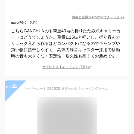
価格と在庫を
Amazon
でチェック
>>
gairu(70代・男性)
こちらGANCHUNの耐荷重40㎏の折りたたみ式キャリーカ
ートはどうでしょうか。重量1.25㎏と軽いし、折り畳んで
リュック入れられるほどコンパクトになるのでキャンプや
買い物に携帯しやすく、高弾力静音キャスター採用で移動
時の音も大きくなく安定性・耐久性も高くてお薦めです。
全てのおすすめコメント
(
1
件)
>
21
no.
キャリーカート ZECEZE 折りたたみ ショッピングカート 2輪静音 45L 買い物カート ふた付き コンテナキャリー アウトドア キャンプ 旅行 教師 釣り用 ローリングクレート 耐荷重50KG (黒)