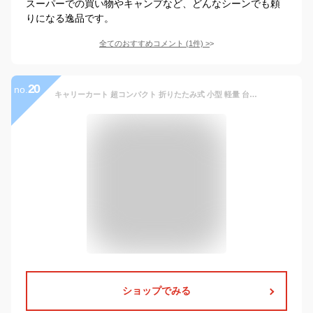
スーパーでの買い物やキャンプなど、どんなシーンでも頼
りになる逸品です。
全てのおすすめコメント
(
1
件)
>
20
no.
キャリーカート 超コンパクト 折りたたみ式 小型 軽量 台車 ハンドル3段階調整 耐荷重40KG 2輪 静音 ハンドキャリー 固定ロープ＆収納袋付き
ショップでみる