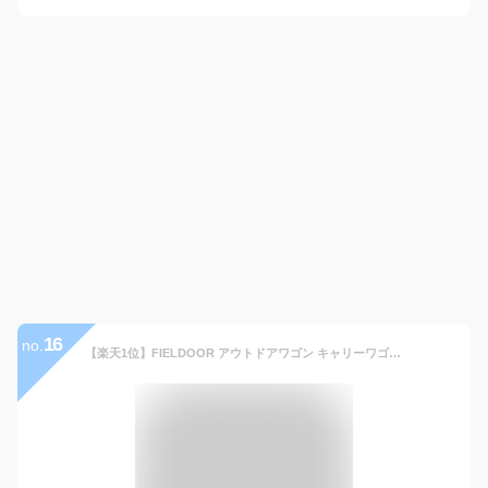
16
no.
【楽天1位】FIELDOOR アウトドアワゴン キャリーワゴン 大容量 178L 極太タイヤ 折りたたみ コンパクト収納 耐荷重150kg ワイルドマルチキャリー スマートタフロング アウトドア キャンプ 簡単 台車 アウトドアキャリー キャリーカート 荷物 1年保証 ■[送料無料]