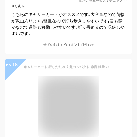
価格と在庫を
楽天
でチェック
>>
りりあん
こちらのキャリーカートがオススメです｡大容量なので荷物
が沢山入ります｡軽量なので持ち歩きしやすいです｡音も静
かなので道路も移動しやすいです｡折り畳めるので収納しや
すいです｡
全てのおすすめコメント
(
1
件)
>
18
no.
キャリーカート 折りたたみ式 超コンパクト 静音 軽量 ハンドキャリー 折り畳み 滑り止め 大型タイヤ 耐荷重50kg 固定ロープ付き 運動会 買い物 引っ越し 荷物運び用