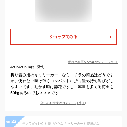
ショップでみる
価格と在庫を
Amazon
でチェック
>>
JACKJACK(40代・男性)
折り畳み用のキャリーカートならコチラの商品はどうです
か、使わない時は薄くコンパクトに折り畳め持ち運びがし
やすいです、動かす時は静穏ですし、容量も多く耐荷重も
50kgあるのでおススメです
全てのおすすめコメント
(
1
件)
>
22
no.
サンワダイレクト 折りたたみ キャリーカート 簡単組み立て 43リットル 100-CART009