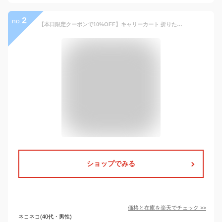
2
no.
【本日限定クーポンで10%OFF】キャリーカート 折りたたみ 軽量 台車 フタ付 耐荷重35kg コンパクト 2輪キャスター付 灯油 キャリー カート コンテナカート 折り畳み台車 荷物運び 買い物カゴ 灯油 運搬 折り畳みボックス キャリーボックス アウトドア
ショップでみる
価格と在庫を
楽天
でチェック
>>
ネコネコ(40代・男性)