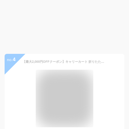
4
no.
【最大2,000円OFFクーポン】キャリーカート 折りたたみ 軽量 台車 ふた付き 耐荷重35kg 頑丈 コンパクト キャリーカート 買い物 かご ショッピングカート 灯油 キャリー カート コンテナカート 折り畳み台車 灯油 運搬 折り畳みボックス キャリーボックス アウトドア