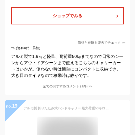
ショップでみる
価格と在庫を
楽天
でチェック
>>
つばさ(60代・男性)
アルミ製で1.6㎏と軽量、耐荷重50㎏までなので日常のシー
ンからアウトドアシーンまで使えるこちらのキャリーカー
トはいかが。使わない時は簡単にコンパクトに収納でき、
大き目のタイヤなので移動時は静かです。
全てのおすすめコメント
(
1
件)
>
19
no.
アルミ製 折りたたみ式ハンドキャリー 最大荷重50キロ GT-50W シルバー 折りたたみキャリー キャリーカート ホームキャリー 台車 山善 YAMAZEN ガーデンマスター 【送料無料】