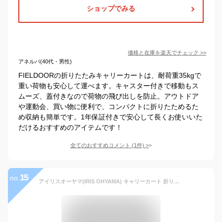
ショップでみる
価格と在庫を
楽天
でチェック
>>
アネルバ(40代・男性)
FIELDOORの折りたたみキャリーカートは、耐荷重35kgで
重い荷物も安心して運べます。キャスター付きで移動もス
ムーズ、蓋付きなので荷物の飛び出しを防止。アウトドア
や運動会、買い物に便利で、コンパクトに折りたためるた
め収納も簡単です。1年保証付きで安心して長くお使いいた
だけるおすすめのアイテムです！
全てのおすすめコメント
(
1
件)
>
15
no.
アイリスオーヤマ(IRIS OHYAMA) キャリーカート 折りたたみ 幅41×奥行34×高さ84cm ZD-01 耐荷重30kg