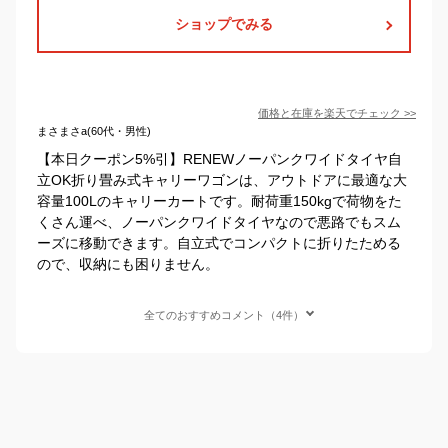
ショップでみる
価格と在庫を
楽天
でチェック
>>
まさまさa(60代・男性)
【本日クーポン5%引】RENEWノーパンクワイドタイヤ自
立OK折り畳み式キャリーワゴンは、アウトドアに最適な大
容量100Lのキャリーカートです。耐荷重150kgで荷物をた
くさん運べ、ノーパンクワイドタイヤなので悪路でもスム
ーズに移動できます。自立式でコンパクトに折りたためる
ので、収納にも困りません。
全てのおすすめコメント（4件）