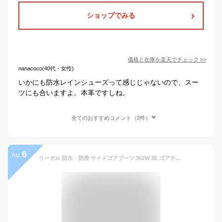
ショップでみる
価格と在庫を
楽天
でチェック
>>
nanacoco(40代・女性)
いかにも防水レインシューズって感じじゃないので、スー
ツにも合いますよ。本革ですしね。
全てのおすすめコメント（2件）
6
no.
リーガル 防水・防滑 サイドゴアブーツ 302W 3E ゴアテックス 雪国 冬用 軽量 メンズブーツ 紳士ブーツ Regal Walker 302WBBW 284WBBW