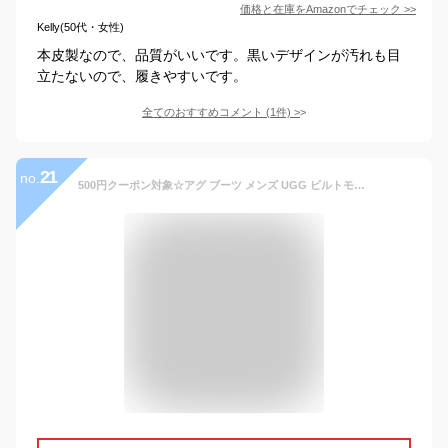
価格と在庫を
Amazon
でチェック
>>
Kelly(50代・女性)
本皮製なので、品質がいいです。黒いデザインが汚れも目
立たないので、履きやすいです。
全てのおすすめコメント
(
1
件)
>
21
no.
500円クーポン対象☆アグ ブーツ メンズ UGG ビルトモアチェルシーブーツ ショート アンクル ミドル サイドゴア ブランド 防水 ブーツ シューズ 靴 カジュアル ロゴ 履きやすい 楽ちん 通勤 通学 学校 学生 ブラック 黒 1103789 BILTMORE CHELSEA BOOT