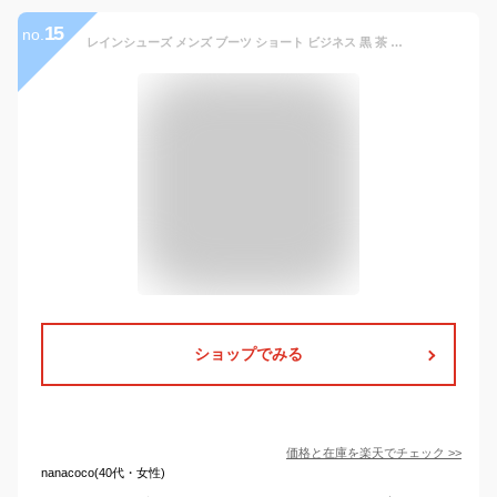
15
no.
レインシューズ メンズ ブーツ ショート ビジネス 黒 茶 革靴風 サイドゴア レインブーツ PVC 3E 防水 防滑 ゴム底 滑らない 履きやすい 通勤 通学 雨 ブラック ブラウン 雨靴 台風 梅雨 おしゃれ No.6324 25-28.5cm デデス 【一部SALE】
ショップでみる
価格と在庫を
楽天
でチェック
>>
nanacoco(40代・女性)