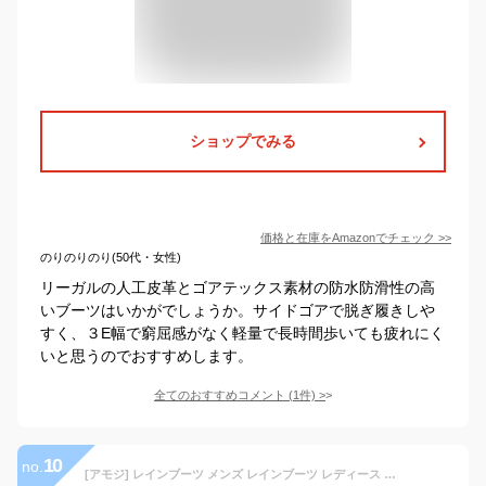
ショップでみる
価格と在庫を
Amazon
でチェック
>>
のりのりのり(50代・女性)
リーガルの人工皮革とゴアテックス素材の防水防滑性の高
いブーツはいかがでしょうか。サイドゴアで脱ぎ履きしや
すく、３E幅で窮屈感がなく軽量で長時間歩いても疲れにく
いと思うのでおすすめします。
全てのおすすめコメント
(
1
件)
>
10
no.
[アモジ] レインブーツ メンズ レインブーツ レディース ショート レインシューズ メンズ レインシューズ レディース チェルシーシューズ チェルシーブーツ サイドゴア ショートブーツ れいんぶーつ メンズ れいんしゅーず めんず れでぃーす スーツ オフィス 雨靴 防水 通勤 レインシューズ おしゃれ レインブーツ ビジネス 長靴 ハイカット ショート アウトドアブーツ メンズ KL-1000 黒 ブラック 25.0cm