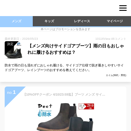
メンズ
キッズ
レディース
マイページ
本ページはプロモーションを含みます
最終更新日：2026/05/23
10116
View
46
コメント
決定
【メンズ向けサイドゴアブーツ】雨の日もおしゃ
れに履けるおすすめは？
防水で雨の日も濡れずにおしゃれ履ける、サイドゴア仕様で脱ぎ履きしやすいサイ
ドゴアブーツ、レインブーツのおすすめを教えてください。
エイム(50代・男性)
1
no.
【10%OFFクーポン 4/10/23:59迄】ブーツ メンズ サイドゴアブーツ スノーブーツ スノーシューズ ショートブーツ ビジネス 防水 防寒 防滑 長靴 雨 雪 大きいサイズ 29cm迄 おしゃれ メンズシューズ 紳士靴 靴靴パワー