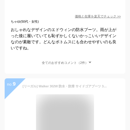
価格と在庫を
楽天
でチェック
>>
ちゃゆ(50代・女性)
おしゃれなデザインのエドウィンの防水ブーツ。雨が上が
った後に履いていても恥ずかしくないかっこいいデザイン
なのが素敵です。どんなボトムスにも合わせやすいのも良
いですね。
全てのおすすめコメント（2件）
9
no.
[リーガル] Walker 302W 防水・防滑 サイドゴアブーツ 3E ゴアテックス 雪国 冬用 軽量 ブラック 24.0cm