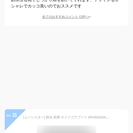
シャレでカッコ良いのでおススメです
全てのおすすめコメント
(
1
件)
>
11
no.
[ムーンスター] 防水 防滑 サイドゴアブーツ SPH4626SN 4E バランスワークス 本革 メンズ ビジネス レザー BALANCE WORKS 雨 雪 ブラック 26.0cm