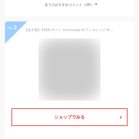
全てのおすすめコメント（3件）
3
no.
【あす楽】KEEN キーン Anchorage III アンカレッジ III 防水ウィンターブーツ【T】【クーポン対象外】｜レインブーツ 長靴 サイドゴア 丈夫 シューズ 雨具 スノーブーツ メンズ レディース おしゃれ 秋 冬 送料無料 セール sale
ショップでみる