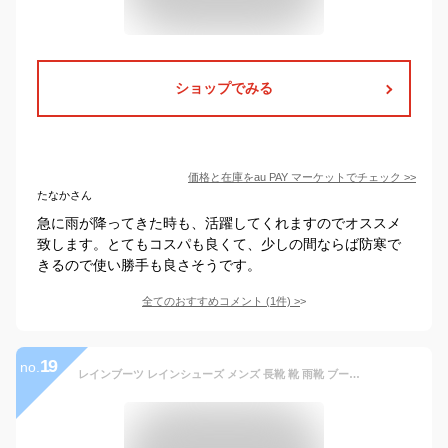
ショップでみる
価格と在庫を
au PAY マーケット
でチェック
>>
たなかさん
急に雨が降ってきた時も、活躍してくれますのでオススメ
致します。とてもコスパも良くて、少しの間ならば防寒で
きるので使い勝手も良さそうです。
全てのおすすめコメント
(
1
件)
>
19
no.
レインブーツ レインシューズ メンズ 長靴 靴 雨靴 ブーツ ショート 黒 茶 ブラック ブラウン 防水 雨の日 サイドゴアブーツ サイドゴア メダリオン カジュアルブーツ 軽量 軽い おしゃれ ビジネス 歩きやすい Trackers-MATE TR-744 父の日 ギフト