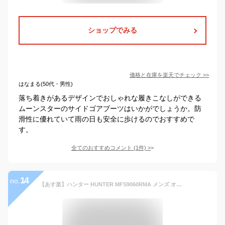
ショップでみる
価格と在庫を
楽天
でチェック
>>
はなまる(50代・男性)
落ち着きがあるデザインでおしゃれな履きこなしができる
ムーンスターのサイドゴアブーツはいかがでしょうか。防
滑性に優れていて雨の日も安全に歩けるのでおすすめで
す。
全てのおすすめコメント
(
1
件)
>
14
no.
【あす楽】ハンター HUNTER MFS9060RMA メンズ オリジナル リファインド チェルシーブーツ マット 防水 オールシーズン MENS ORIGINAL REFINED CHELSEA