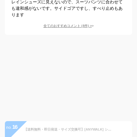
レインシューズに見えないので、スーツパンツに合わせて
も違和感がないです。サイドゴアですし、すべり止めもあ
ります
全てのおすすめコメント
(
4
件)
>
16
no.
【送料無料・即日発送・サイズ交換可】[ANYWALK] ショート レインブーツ ショートブーツ サイドゴアブーツ チェルシーブーツ レインシューズ 雨靴 長靴 全天候型 晴雨両用 完全防水 防滑底 マット調 カジュアル ビジネス メンズ サイズ S M L LL ブラック aw_16033