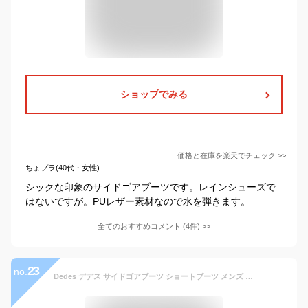
ショップでみる
価格と在庫を
楽天
でチェック
>>
ちょプラ(40代・女性)
シックな印象のサイドゴアブーツです。レインシューズで
はないですが。PUレザー素材なので水を弾きます。
全てのおすすめコメント
(
4
件)
>
23
no.
Dedes デデス サイドゴアブーツ ショートブーツ メンズ サイドゴア ドレープブーツ PUレザー 靴 ブーツ boots カジュアル チェルシーブーツ 黒 ブラック No.5182 25.0〜27.0cm【セット割引対象1足税込3300円】