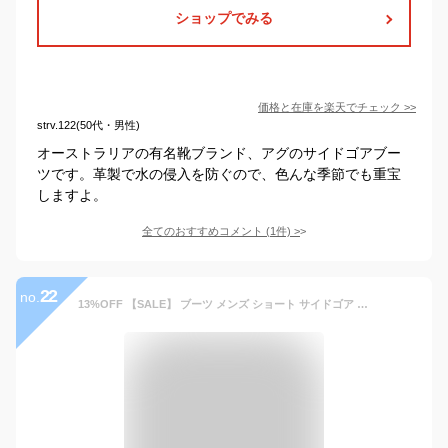
ショップでみる
価格と在庫を
楽天
でチェック
>>
strv.122(50代・男性)
オーストラリアの有名靴ブランド、アグのサイドゴアブー
ツです。革製で水の侵入を防ぐので、色んな季節でも重宝
しますよ。
全てのおすすめコメント
(
1
件)
>
22
no.
13%OFF 【SALE】 ブーツ メンズ ショート サイドゴア PUレザー 合成皮革 3E 黒 ブラック 履きやすい 歩きやすい 防滑 茶 ブラウン カジュアル 紳士靴 雨 No.5268 デデス 25-27cm