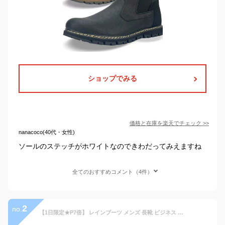
ショップでみる
価格と在庫を
楽天
でチェック
>>
nanacoco(40代・女性)
ソールのステッチがホワイトなのできわだってみえますね
全てのおすすめコメント（4件）
2
no.
【1日限定★P7倍】 レインブーツ メンズ 長靴 ビジネス ブーツ 防水 完全防水 厚底 大きいサイズ 黒 ブラック ショート サイドゴアブーツ サイドゴア 梅雨 おしゃれ 雨 ファイブスター Five Star FS-900 Wood Way G-3334 父の日 ギフト レインシューズ