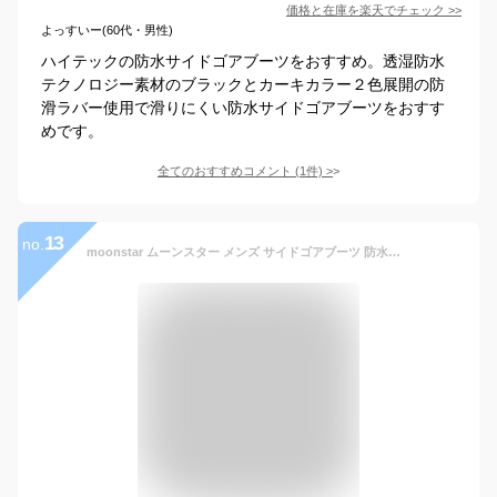
価格と在庫を
楽天
でチェック
>>
よっすいー(60代・男性)
ハイテックの防水サイドゴアブーツをおすすめ。透湿防水
テクノロジー素材のブラックとカーキカラー２色展開の防
滑ラバー使用で滑りにくい防水サイドゴアブーツをおすす
めです。
全てのおすすめコメント
(
1
件)
>
13
no.
moonstar ムーンスター メンズ サイドゴアブーツ 防水透湿 滑りにくい 幅広3E 積寒地対応 ガラス繊維配合ソール ウィンターシューズ SPH8966CSR スエードブラウン ブーツ レインシューズ カジュアル サイドゴア 防水・耐水シューズ