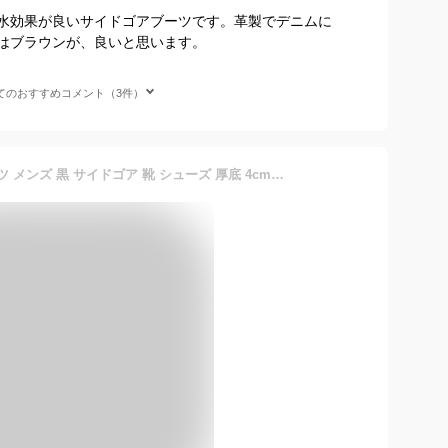
水効果が良いサイドゴアブーツです。革製でデニムに
はブラウンが、良いと思います。
てのおすすめコメント（3件）
P5倍【土日もあす楽】ブーツ メンズ 黒 サイドゴア 靴 シューズ 厚底 4cmヒール 3E 痛くない レザー 合成皮革 履きやすい おしゃれ ファッション ブラック 秋 冬 25.0-27.0cm No.5295 Dedes デデス 【セット割引対象1足税込5940円】