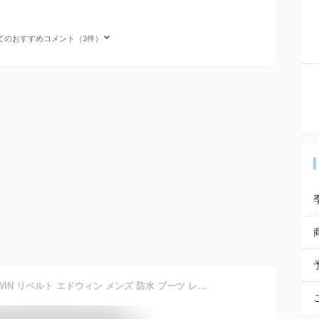
てのおすすめコメント（3件）
【送料無料】LiBERTO EDWIN リベルト エドウィン メンズ 防水 ブーツ レインブーツ サイドゴアブーツ ショートブーツ チャッカブーツ ワークブーツ フォーマル メンズシューズ 革靴 靴 ビジネス/2025新作 秋冬 トレンド