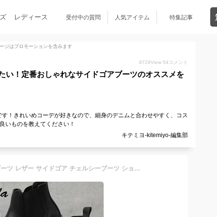
ズ
レディース
受付中の質問
人気アイテム
特集記事
ージはプロモーションを含みます
8729
View
54
コメント
たい！定番おしゃれなサイドゴアブーツのオススメを
です！きれいめコーデが好きなので、細身のデニムと合わせやすく、コス
好良いものを教えてください！
キテミヨ-kitemiyo-編集部
サイドゴアブーツ メンズ ブーツ レザー サイドゴア チェルシーブーツ ショートブーツ スエード スウェード ブラック ベージュ ブラウン モード カジュアル 革靴 メンズシューズ シンプル glabella グラベラ