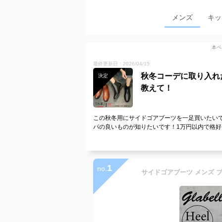
メンズ
キッ
本ペ
最終更新日：2026/04/15
秋冬コーデに取り入れ
決定
教えて！
この秋冬用にサイドゴアブーツを一足買いたい
パの良いものが知りたいです！1万円以内で格
1
no.