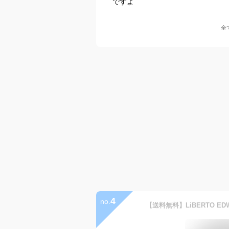
ですよ
全
4
no.