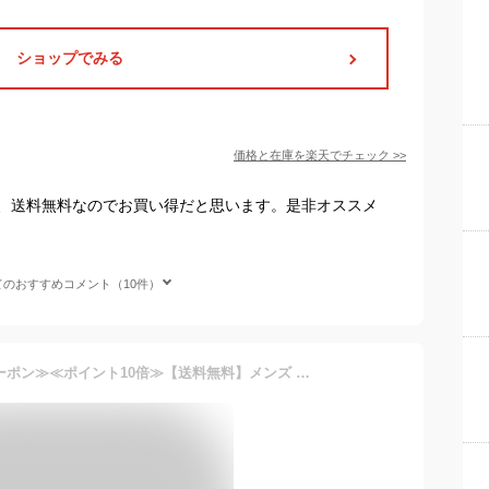
ショップでみる
価格と在庫を
楽天
でチェック
>>
、送料無料なのでお買い得だと思います。是非オススメ
てのおすすめコメント（10件）
≪1/1限定■全品10%OFFクーポン≫≪ポイント10倍≫【送料無料】メンズ ブーツ サイドゴアブーツ メンズブーツ ショートブーツ ワークブーツ ドレスシューズ フォーマル 革靴 ビジネス ヴィンテージ ウイングチップ Zeeno ジーノ 靴 メンズシューズ ze1999/