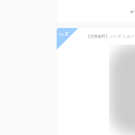
全
2
no.