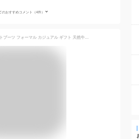
てのおすすめコメント（4件）
【交換無料】メンズ ショートブーツ フォーマル カジュアル ギフト 天然牛革 本革 防寒 幅広 甲高 男性 チェルシーブーツ ビジネスシューズ サイドゴアブーツ 紳士靴ドレスアンクルブーツ ドレス 靴 ブラック ブラウン 皮靴 スーツ 疲れない 短靴 走れる リクルート 仕事 3E