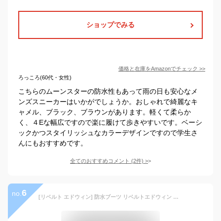
ショップでみる
価格と在庫を
Amazon
でチェック
>>
ろっころ(60代・女性)
こちらのムーンスターの防水性もあって雨の日も安心なメ
ンズスニーカーはいかがでしょうか。おしゃれで綺麗なキ
ャメル、ブラック、ブラウンがあります。軽くて柔らか
く、４Eな幅広ですので楽に履けて歩きやすいです。ベーシ
ックかつスタイリッシュなカラーデザインですので学生さ
んにもおすすめです。
全てのおすすめコメント
(
2
件)
>
6
no.
[リベルト エドウィン] 防水ブーツ リベルトエドウィン メンズ キャメル 28 cm