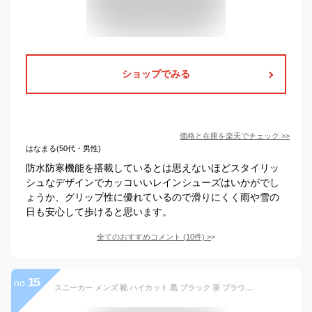
ショップでみる
価格と在庫を
楽天
でチェック
>>
はなまる(50代・男性)
防水防寒機能を搭載しているとは思えないほどスタイリッ
シュなデザインでカッコいいレインシューズはいかがでし
ょうか、グリップ性に優れているので滑りにくく雨や雪の
日も安心して歩けると思います。
全てのおすすめコメント
(
10
件)
>
15
no.
スニーカー メンズ 靴 ハイカット 黒 ブラック 茶 ブラウン ネイビー 防水 防滑 幅広 3E 雨 雪 おしゃれ 滑りにくい 通勤 通学 疲れない 大きいサイズ 軽量 軽い プレゼント ギフト かっこいい ラーキンス LARKINS L-6476