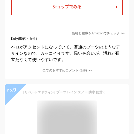
ショップでみる
価格と在庫を
Amazon
でチェック
>>
Kelly(50代・女性)
ベロがアクセントになっていて、普通のブーツのようなデ
ザインなので、カッコイイです。黒い色合いが、汚れが目
立たなくて使いやすいです。
全てのおすすめコメント
(
1
件)
>
9
no.
[リベルトエドウィン] ブーツ レイン スノー 防水 防滑 (グレー・25.5cm)