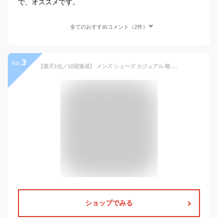
で、オススメです。
全てのおすすめコメント（2件）
3
no.
【楽天1位／10冠達成】 メンズ シューズ カジュアル 靴 スニーカー ビジネス おしゃれ 人気 おすすめ 通販 革 スエード 紳士 レザー ドライビング 厚底 黒 夏 ウォーキング golf ブラウン 幅広 撥水 疲れない サイズ 柔らかい 4E デッキ 男性 プレゼント 父の日 入社祝い
ショップでみる