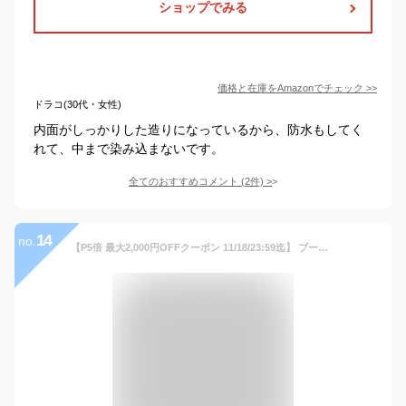
ショップでみる
価格と在庫を
Amazon
でチェック
>>
ドラコ(30代・女性)
内面がしっかりした造りになっているから、防水もしてく
れて、中まで染み込まないです。
全てのおすすめコメント
(
2
件)
>
14
no.
【P5倍 最大2,000円OFFクーポン 11/18/23:59迄】 ブーツ レインブーツ レインシューズ スノーシューズ レインスニーカー スノーブーツ 防水 防寒 防滑 雨 雪 大きいサイズ メンズシューズ 紳士靴 シューズグラインド