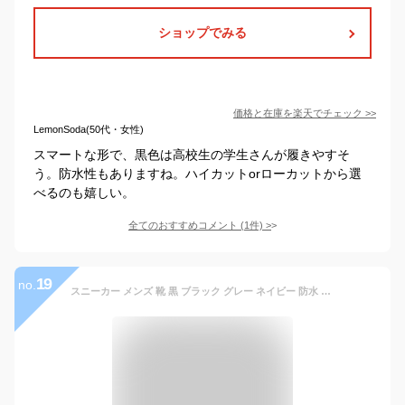
ショップでみる
価格と在庫を
楽天
でチェック
>>
LemonSoda(50代・女性)
スマートな形で、黒色は高校生の学生さんが履きやすそ
う。防水性もありますね。ハイカットorローカットから選
べるのも嬉しい。
全てのおすすめコメント
(
1
件)
>
19
no.
スニーカー メンズ 靴 黒 ブラック グレー ネイビー 防水 雨 軽量 軽い 幅広 4E 外反母趾 抗菌 防臭 おしゃれ ウォーキングシューズ トレッキングシューズ 風 歩きやすい 疲れにくい 疲れない 大きいサイズ 通気性 サプリスト moonstar SPLT M195