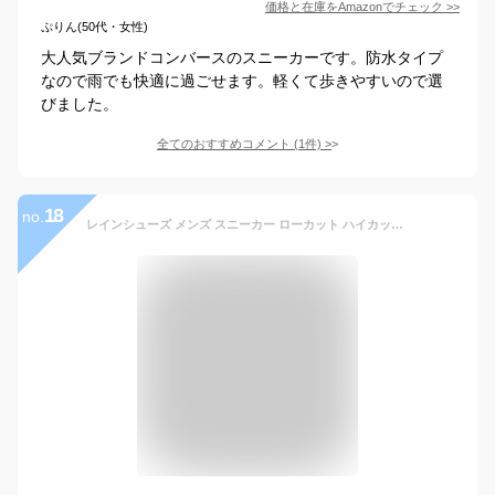
価格と在庫を
Amazon
でチェック
>>
ぷりん(50代・女性)
大人気ブランドコンバースのスニーカーです。防水タイプ
なので雨でも快適に過ごせます。軽くて歩きやすいので選
びました。
全てのおすすめコメント
(
1
件)
>
18
no.
レインシューズ メンズ スニーカー ローカット ハイカット 撥水 防水 晴雨兼用 黒 ブラック カジュアルシューズ 靴