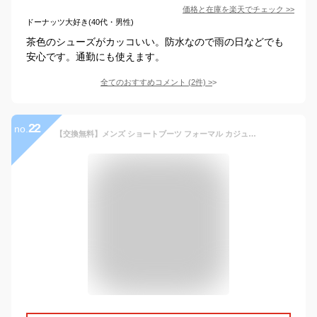
価格と在庫を
楽天
でチェック
>>
ドーナッツ大好き(40代・男性)
茶色のシューズがカッコいい。防水なので雨の日などでも
安心です。通勤にも使えます。
全てのおすすめコメント
(
2
件)
>
22
no.
【交換無料】メンズ ショートブーツ フォーマル カジュアル ギフト 天然牛革 本革 防寒 幅広 甲高 男性 チェルシーブーツ ビジネスシューズ サイドゴアブーツ 紳士靴ドレスアンクルブーツ ドレス 靴 ブラック ブラウン 皮靴 スーツ 疲れない 短靴 走れる リクルート 仕事 3E