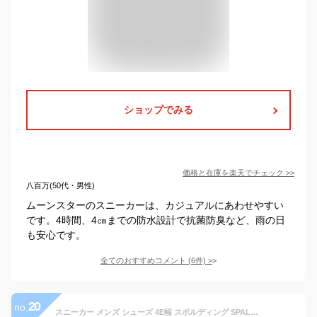
ショップでみる
価格と在庫を
楽天
でチェック
>>
八百万(50代・男性)
ムーンスターのスニーカーは、カジュアルにあわせやすい
です。4時間、4㎝までの防水設計で抗菌防臭など、雨の日
も安心です。
全てのおすすめコメント
(
6
件)
>
20
no.
スニーカー メンズ シューズ 4E幅 スポルディング SPALDING CS-353 コートタイプ 防水 ホワイト 白靴 通学 学校 中高校生 トレーニング 普段履き 屋内 体育館 ノンマーキングソール 冠婚葬祭 運動靴 くつ/CIS3530