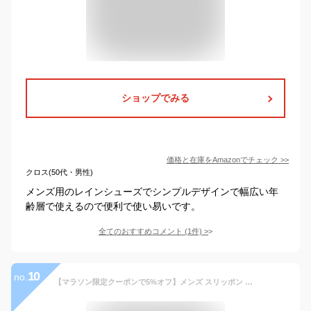
ショップでみる
価格と在庫を
Amazon
でチェック
>>
クロス(50代・男性)
メンズ用のレインシューズでシンプルデザインで幅広い年
齢層で使えるので便利で使い易いです。
全てのおすすめコメント
(
1
件)
>
10
no.
【マラソン限定クーポンで5%オフ】メンズ スリッポン スニーカー 防水 カジュアルシューズ EDWIN エドウィン 軽量 防滑 滑りにくい 紐なし 靴 黒 ブラック キャメル 通勤 通学 EDM-544 合成皮革 レザーシューズ 革靴 紳士靴 雨靴 レインシューズ