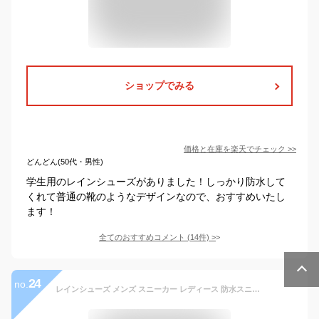
ショップでみる
価格と在庫を
楽天
でチェック
>>
どんどん(50代・男性)
学生用のレインシューズがありました！しっかり防水して
くれて普通の靴のようなデザインなので、おすすめいたし
ます！
全てのおすすめコメント
(
14
件)
>
24
no.
レインシューズ メンズ スニーカー レディース 防水スニーカー カジュアル おしゃれ 雨靴 長靴 防水 台風対策 雪 長靴 レインブーツ レインスニーカー 靴 アウトドア 大きいサイズ 蒸れにくい 履きやすい 歩きやすい 疲れにくい完全防水