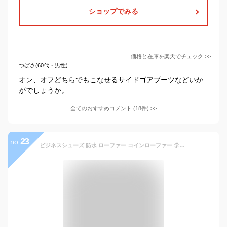
ショップでみる
価格と在庫を
楽天
でチェック
>>
つばさ(60代・男性)
オン、オフどちらでもこなせるサイドゴアブーツなどいか
がでしょうか。
全てのおすすめコメント
(
18
件)
>
23
no.
ビジネスシューズ 防水 ローファー コインローファー 学生靴 メンズ レインシューズ 雨 幅広 4e EEEE 甲高 フレッシャーズ 通勤 通学 大きいサイズ 紳士靴 メンズシューズ 靴靴パワー 単品