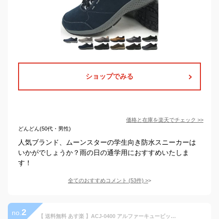
ショップでみる
価格と在庫を
楽天
でチェック
>>
どんどん(50代・男性)
人気ブランド、ムーンスターの学生向き防水スニーカーは
いかがでしょうか？雨の日の通学用におすすめいたしま
す！
全てのおすすめコメント
(
53
件)
>
2
no.
【 送料無料 あす楽 】ACJ-0400 アルファーキュービック スニーカー | 靴 メンズ タウンシューズ 紳士 男性 カジュアル ファッション 防水 クッション 通気性 紐 紐靴 イエロー アルファキュービック かっこいい 29 30