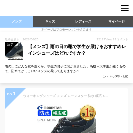
メンズ
キッズ
レディース
マイページ
本ページはプロモーションを含みます
最終更新日：2026/06/25
22127
View
29
コメント
決定
【メンズ】雨の日の靴で学生が履けるおすすめレ
インシューズはどれですか？
雨の日にどんな靴を履くか、学生の息子に聞かれました。高校～大学生が履くもの
で、防水でかっこいいメンズの靴ってありますか？
こいけゆり(50代・女性)
1
no.
ウォーキングシューズ メンズ ムーンスター 防水 幅広 4E 疲れない 外反母趾 スニーカー 靴 カジュアル サプリスト 黒 茶 紺 ブラック ブラウン カーキ ネイビー アウトドア 登山 MOONSTAR SPLT M196