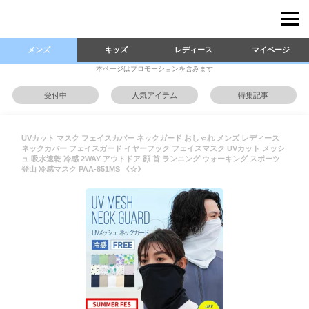
メンズ
キッズ
レディース
マイページ
本ページはプロモーションを含みます
受付中
人気アイテム
特集記事
UVカット マスク フェイスカバー ネックガード おしゃれ メンズ レディース
ネックカバー フェイスガード イヤーフック フェイスマスク UVカット メッシ
ュ 吸水速乾 冷感 2WAY アウトドア 顔 首 ランニング ウォーキング スポーツ
登山 冷感マスク PAA-851MS 《☆》