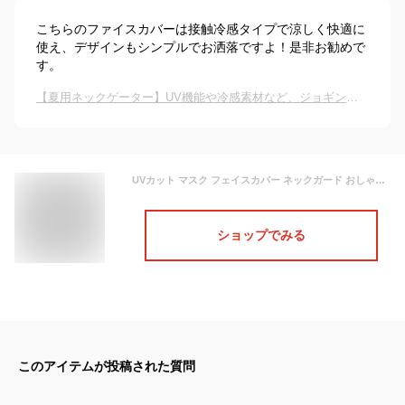
こちらのファイスカバーは接触冷感タイプで涼しく快適に
使え、デザインもシンプルでお洒落ですよ！是非お勧めで
す。
【夏用ネックゲーター】UV機能や冷感素材など、ジョギングにぴったりなおすすめは？
UVカット マスク フェイスカバー ネックガード おしゃれ メンズ レディース ネックカバー フェイスガード イヤーフック フェイスマスク UVカット メッシュ 吸水速乾 冷感 2WAY アウトドア 顔 首 ランニング ウォーキング スポーツ 登山 冷感マスク PAA-851MS 《☆》
ショップでみる
このアイテムが投稿された質問