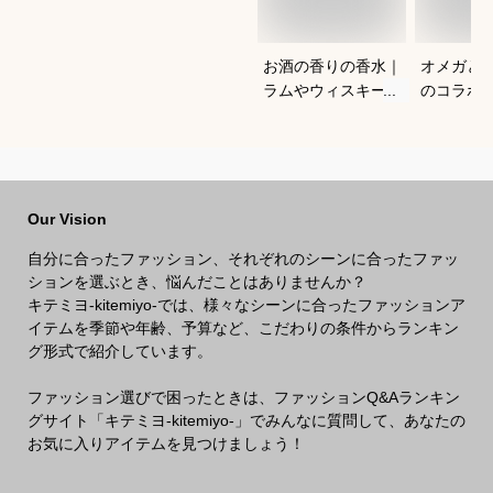
お酒の香りの香水｜
オメガと
ラムやウィスキーな
のコラボ
どの香りがする大人
すすめは
向けメンズフレグラ
ンスのおすすめは？
Our Vision
自分に合ったファッション、それぞれのシーンに合ったファッ
ションを選ぶとき、悩んだことはありませんか？
キテミヨ-kitemiyo-では、様々なシーンに合ったファッションア
イテムを季節や年齢、予算など、こだわりの条件からランキン
グ形式で紹介しています。
ファッション選びで困ったときは、ファッションQ&Aランキン
グサイト「キテミヨ-kitemiyo-」でみんなに質問して、あなたの
お気に入りアイテムを見つけましょう！