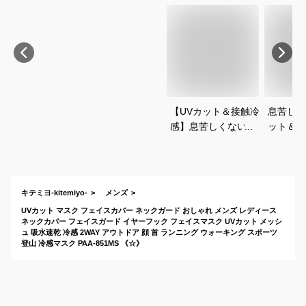
【UVカット＆接触冷
息苦しく
感】息苦しくない！
ット＆冷
メンズフェイスカバ
ェイスカ
ー・マスク・ガード
すめは？
のおすすめは？
キテミヨ-kitemiyo-
メンズ
UVカット マスク フェイスカバー ネックガード おしゃれ メンズ レディース
ネックカバー フェイスガード イヤーフック フェイスマスク UVカット メッシ
ュ 吸水速乾 冷感 2WAY アウトドア 顔 首 ランニング ウォーキング スポーツ
登山 冷感マスク PAA-851MS 《☆》