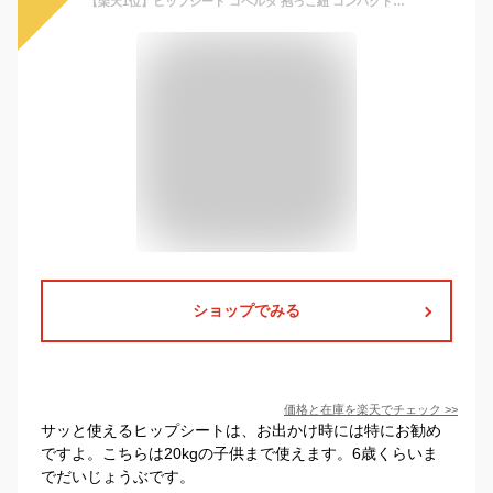
【楽天1位】ヒップシート コペルタ 抱っこ紐 コンパクト おむつ おしりふき 収納ポケット 20kg ショルダー 3歳 折りたたみ 赤ちゃん 前向き ポーチ だっこひも 抱っこひも 簡単 オススメ 人気 出産祝い 腰痛対策 ママ ギフト ベビー用品 バッグ 黒 グレー ブラック
ショップでみる
価格と在庫を
楽天
でチェック
>>
サッと使えるヒップシートは、お出かけ時には特にお勧め
ですよ。こちらは20kgの子供まで使えます。6歳くらいま
でだいじょうぶです。