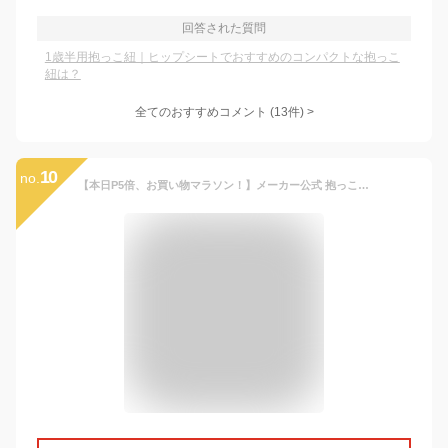
回答された質問
1歳半用抱っこ紐｜ヒップシートでおすすめのコンパクトな抱っこ
紐は？
全てのおすすめコメント
(
13
件)
>
10
no.
【本日P5倍、お買い物マラソン！】メーカー公式 抱っこ紐 だっこひも 0歳 1歳 2歳 3歳 抱っこひも デニム チェック 帆布 迷彩 カモフラ 簡単 抱っこ メンズ コンパクト papakoso パパコソ パパ用 papa-dakko パパダッコ M L XL 2本目 出産祝い 誕生日 プレゼント パパコソ