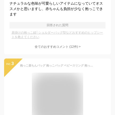
ナチュラルな色味が可愛らしいアイテムになっていてオス
スメかと思いますし、赤ちゃんも負担が少なく抱っこでき
ます
回答された質問
肩掛けの抱っこ紐│ショルダーバッグ型などおすすめのヒップシー
トを教えてください
全てのおすすめコメント
(
12
件)
>
3
no.
抱っこ楽ちんバッグ 抱っこバッグ ベビースリング 抱っこ紐 抱っこひも お出かけが楽チン 抱っこ補助 男女兼用 2WAY ヒップシート ボディバッグ 育児バッグ フィット感 両利き 大容量 落下防止機能 PairFook ペアフック 出産祝い イクメン 育メン 育児用品