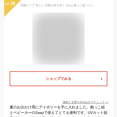
16
no.
木陰ケープ 涼しい 木陰を持ち歩く 2way 抱っこ紐 ベビーカー UVカット効果 春 夏 秋 吸水速乾 サラサラ快適 軽量 洗濯可能 アイボリー
ショップでみる
価格と在庫を
Amazon
でチェック
>>
夏のお出かけ用にアイボリーを手に入れました。抱っこ紐
とベビーカーの2wayで使えてとても便利です。UVカット効