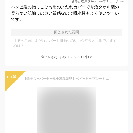
価格と在庫を
Amazon
でチェック
>>
バンビ製の抱っこひも用のよだれカバーで今治タオル製の
柔らかい肌触りの良い質感なので吸水性もよく使いやすい
です。
回答された質問
【抱っこ紐用よだれカバー】肌触りのいい今治タオル地でおすす
めは？
全てのおすすめコメント
(
1
件)
>
8
no.
【楽天スーパーセール★26%OFF】ベビーヒップシート 抱っこ紐 生後6ヶ月から 3歳まで 抱っこひも 抱っこ バッグ ヒップバッグ セカンド抱っこ紐 男女兼用 軽量 保育園 幼稚園 通園 便利グッズ 育児グッズ お散歩 公園 パパ ママ JTC