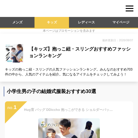
メンズ
キッズ
レディース
マイページ
本ページはプロモーションを含みます
最終更新日：2026/08/07
【キッズ】抱っこ紐・スリングおすすめファッシ
ョンランキング
キッズの抱っこ紐・スリングの人気ファッションランキング。みんなのおすすめ703
件の中から、人気のアイテムを紹介。気になるアイテムをチェックしてみよう！
小学生男の子の結婚式服装おすすめ30選
1
no.
Hug育 バッグ DDiccho 抱っこができる ショルダーバッグ 抱っこ紐 20kg 30kg 大容量 収納 抱っこひも おしゃれ 可愛い 抱っこ スリング 子供 抱っこバック 軽量 女性 男性 肩掛け 抱っこバッグ パパ ママ だっこ サポート カバン