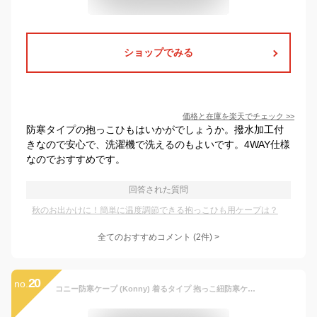
ショップでみる
価格と在庫を
楽天
でチェック
>>
防寒タイプの抱っこひもはいかがでしょうか。撥水加工付
きなので安心で、洗濯機で洗えるのもよいです。4WAY仕様
なのでおすすめです。
回答された質問
秋のお出かけに！簡単に温度調節できる抱っこひも用ケープは？
全てのおすすめコメント
(
2
件)
>
20
no.
コニー防寒ケープ (Konny) 着るタイプ 抱っこ紐防寒ケープ 抱っこ紐ケープ 抱っこ紐カバー 抱っこひもケープ 抱っこひもカバー ベビーケープ 足まで暖かく 秋冬 お出かけ必須品 ベビーカーフットマフ 簡単装着 ポケット付き フード付き 他の抱っこ紐と併用可 (チャコール) (一般, Free)