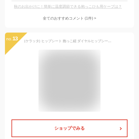
秋のお出かけに！簡単に温度調節できる抱っこひも用ケープは？
全てのおすすめコメント
(
1
件)
>
13
no.
(ケラッタ) ヒップシート 抱っこ紐 ダイヤルヒップシート 対面抱っこ 前向き抱っこ 横抱き 通年 パパママ兼用 推奨耐荷重20kg おでかけ ひっぷしーと だっこひも HipGo 【送料無料】
ショップでみる