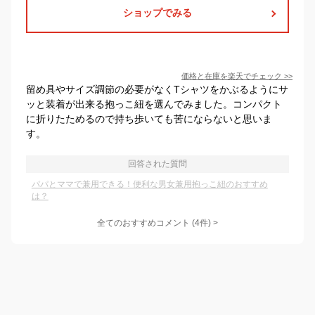
ショップでみる
価格と在庫を
楽天
でチェック
>>
留め具やサイズ調節の必要がなくTシャツをかぶるようにサ
ッと装着が出来る抱っこ紐を選んでみました。コンパクト
に折りたためるので持ち歩いても苦にならないと思いま
す。
回答された質問
パパとママで兼用できる！便利な男女兼用抱っこ紐のおすすめ
は？
全てのおすすめコメント
(
4
件)
>