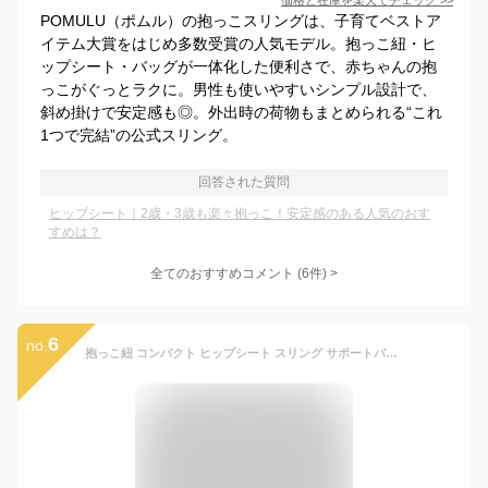
価格と在庫を
楽天
でチェック
>>
POMULU（ポムル）の抱っこスリングは、子育てベストア
イテム大賞をはじめ多数受賞の人気モデル。抱っこ紐・ヒ
ップシート・バッグが一体化した便利さで、赤ちゃんの抱
っこがぐっとラクに。男性も使いやすいシンプル設計で、
斜め掛けで安定感も◎。外出時の荷物もまとめられる“これ
1つで完結”の公式スリング。
回答された質問
ヒップシート｜2歳・3歳も楽々抱っこ！安定感のある人気のおす
すめは？
全てのおすすめコメント
(
6
件)
>
6
no.
抱っこ紐 コンパクト ヒップシート スリング サポートバッグ 抱っこ セカンド 抱っこひも ポーチ付き おでかけ 片手抱っこ サイズ調節可能 パパママ兼用 アウトレット商品