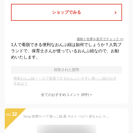
ショップでみる
価格と在庫を
楽天
でチェック
>>
1人で着脱できる便利なおんぶ紐は如何でしょうか？人気ブ
ランドで、保育士さんが使っているおんぶ紐なので、お勧
めいたします。
回答された質問
簡単おんぶ紐！一人で装着できるおんぶしやすい抱っこ紐のおす
すめは？
全てのおすすめコメント
(
8
件)
>
12
no.
3way 防寒ケープ 抱っこ紐 星 キルト ベビー 赤ちゃん ケープ フットマフ 冬 ベビーカー フットカバー ポケット付き 裏ボア 洗濯機OK