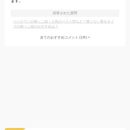
ます。
回答された質問
べべスワンの抱っこ紐｜人気のベスト型など！痛くない着るタイ
プの抱っこ紐のおすすめは？
全てのおすすめコメント
(
1
件)
>