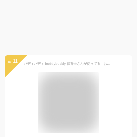
11
no.
バディバディ buddybuddy 保育士さんが使ってる おんぶひも セーフティサポートつき おんぶ紐 昔ながら 簡単 リュック 抱っこ紐 防災 首かっくん防止 メッシュ おんぶ紐 抱っこ紐 おんぶ簡単 A1160