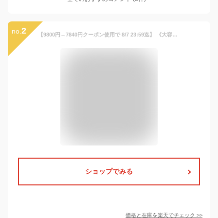
2
no.
【9800円→7840円クーポン使用で 8/7 23:59迄】 《大容量！！》2way ヒップシート ショルダーバッグ 抱っこバッグ ウエストポーチ ショルダー 腰ベルト付き スリング 抱っこ 抱っこ紐 赤ちゃん 子供 人気 おしゃれ ポーチ ショルダーバッグ セカンド抱っこ紐
ショップでみる
価格と在庫を
楽天
でチェック
>>