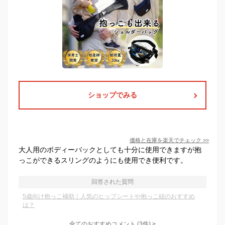
ショップでみる
価格と在庫を
楽天
でチェック
>>
大人用のボディーバックとしても十分に使用できますが抱
っこができるスリングのようにも使用でき便利です。
回答された質問
5歳向け抱っこ補助｜人気のヒップシートや抱っこ紐のおすすめ
は？
全てのおすすめコメント
(
3
件)
>