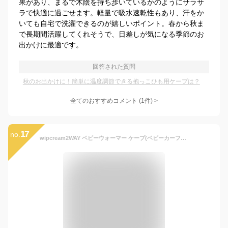
果があり、まるで木陰を持ち歩いているかのようにサラサ
ラで快適に過ごせます。軽量で吸水速乾性もあり、汗をか
いても自宅で洗濯できるのが嬉しいポイント。春から秋ま
で長期間活躍してくれそうで、日差しが気になる季節のお
出かけに最適です。
回答された質問
秋のお出かけに！簡単に温度調節できる抱っこひも用ケープは？
全てのおすすめコメント
(
1
件)
>
17
no.
wipcream2WAY ベビーウォーマー ケープ(ベビーカーフットマフ 2WAY抱っこ紐 防寒対策 出産祝い ベビーカー用スリーピングバッグ ホイップクリーム ウォームベビーカバー 新生児用ウォーマー 赤ちゃん用ウォーマー 抱っこ布団 男の子 女の子 防寒グッズ 空調対策 お出掛け)