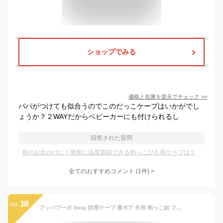
ショップでみる
価格と在庫を
楽天
でチェック
>>
パパがつけても似合うのでこのだっこケープはいかがでし
ょうか？２WAYだからベビーカーにも付けられるし
回答された質問
秋のお出かけに！簡単に温度調節できる抱っこひも用ケープは？
全てのおすすめコメント
(
1
件)
>
18
no.
プッパプーポ 3way 防寒ケープ 裏ボア 冬用 抱っこ紐 フットカバー