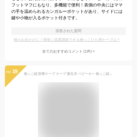
フットマフにもなり、多機能で便利！表側の中央にはママ
の手を温められるカンガルーポケットがあり、サイドには
鍵や小物が入るポケット付きです。
回答された質問
秋のお出かけに！簡単に温度調節できる抱っこひも用ケープは？
全てのおすすめコメント
(
1
件)
>
19
no.
抱っこ紐 防寒ケープ ケープ 新生児 ベビーカー 抱っこ紐カバー 洗濯機OK カバー 赤ちゃん 冬 秋 抱っこひも ブランケット 抱っこ紐ケープ ベビー クリップ 撥水 4way仕様 防寒フランネルケープ シェルウォーム Viaggio+ rv014