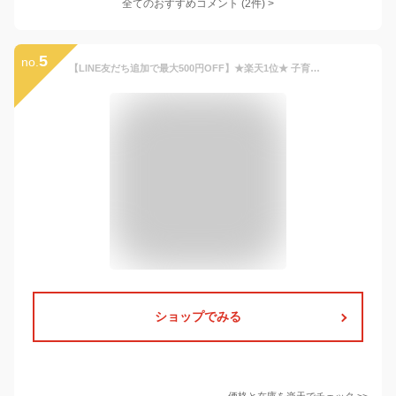
全てのおすすめコメント
(
2
件)
>
5
no.
【LINE友だち追加で最大500円OFF】★楽天1位★ 子育てベストアイテム大賞 他多数受賞【公式】POMULU ポムル 赤ちゃん 抱っこ スリング 抱っこ紐 ヒップシート バッグ ベビースリング 男性 紐 斜め 腰 子供 ショルダー
ショップでみる