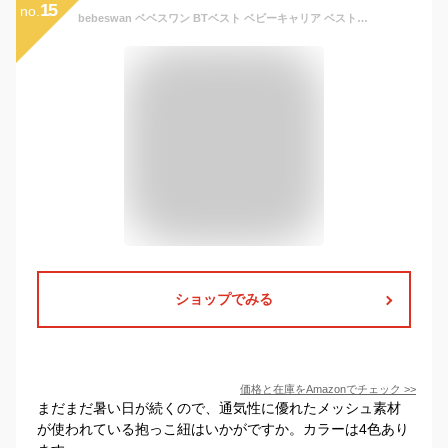
15
no.
bebeswan ベベスワン BTベスト ベビーキャリア ベスト型 簡単装着 肩腰ラク 通気 メッシュ 新生児〜おんぶまで 長く使える (シルバーグレー)
ショップでみる
価格と在庫を
Amazon
でチェック
>>
まだまだ暑い日が続くので、通気性に優れたメッシュ素材
が使われている抱っこ紐はいかがですか。カラーは4色あり