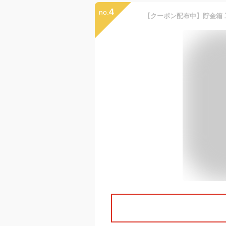
4
no.