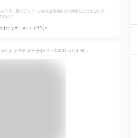
休み工作｜男の子向け！小学校低学年向けの簡単だけどすごい工
すめは？
のおすすめコメント
(
15
件)
>
超軽量 キッズ腕時計 キッズカシオ 女の子 女子 かわいい CASIO カシオ 時計 腕時計 ピンク キッズ 子供用腕時計 子供用時計 子ども 子供 小学生 低学年 中学年 高学年 防水 スポーツ アウトドア 軽い 軽量 遠足 修学旅行 塾 公園 習い事 ブランド 娘 孫 誕生日 プレゼント