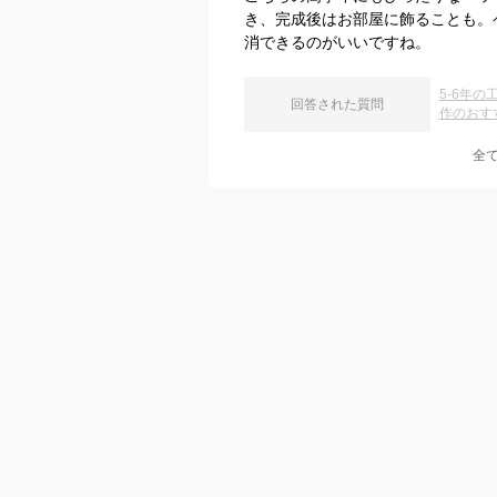
き、完成後はお部屋に飾ることも。
消できるのがいいですね。
5-6年
回答された質問
作のおす
全