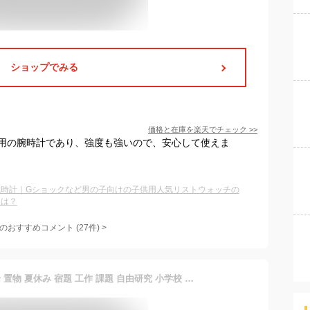
ショップでみる
価格と在庫を
楽天
でチェック
>>
用の腕時計であり、強度も強いので、安心して使えま
腕時計｜Gショックなど男の子向けの子供用人気リストウォッチの
めは？
のおすすめコメント
(
27
件)
>
工作キット ペットボトル 船 置物 夏休み 宿題 工作 課題 自由研究 小学校 子供会 低学年 高学年 小学生 作品 提出