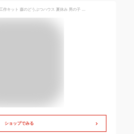
【クーポン配布中】貯金箱 工作キット 森のどうぶつハウス 夏休み 男の子 女の子 小学生 低学年 高学年 子供 幼児 大人向け
ショップでみる