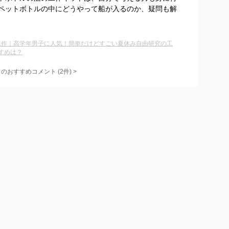
ペットボトルの中にどうやって船が入るのか、疑問も解
の工作｜高学年男子に人気！簡単だけどすごい夏休み自由研究の工
すめは？
てのおすすめコメント
(
2
件)
>