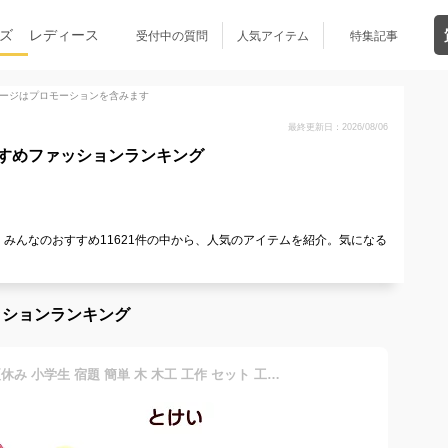
ズ
レディース
受付中の質問
人気アイテム
特集記事
ージはプロモーションを含みます
最終更新日：2026/08/06
すめファッションランキング
みんなのおすすめ11621件の中から、人気のアイテムを紹介。気になる
ッションランキング
工作キット うみのとけい 夏休み 小学生 宿題 簡単 木 木工 工作 セット 工作 キット 幼児 小学生 低学年 男の子 女の子 木製 子ども会 自由研究 工作教室 ワークショップ イベント 販促 まとめ買い 木の工作 アイスタジオウッズ A37