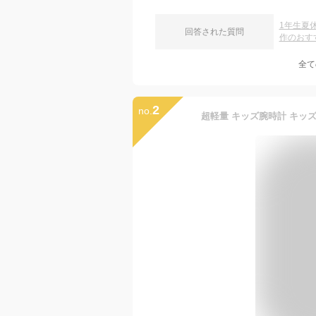
1年生夏
回答された質問
作のおす
全て
2
no.