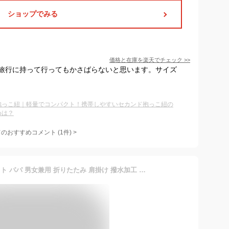
ショップでみる
価格と在庫を
楽天
でチェック
>>
旅行に持って行ってもかさばらないと思います。サイズ
抱っこ紐｜軽量でコンパクト！携帯しやすいセカンド抱っこ紐の
めは？
てのおすすめコメント
(
1
件)
>
新生児 抱っこひも コンパクト パパ 男女兼用 折りたたみ 肩掛け 撥水加工 滑り止め 耐荷重 軽量 軽い ベビー用品 お出かけ 出産祝い 幼児 旅行 ギフト 1歳 2歳 3歳 ママ ベビースリング