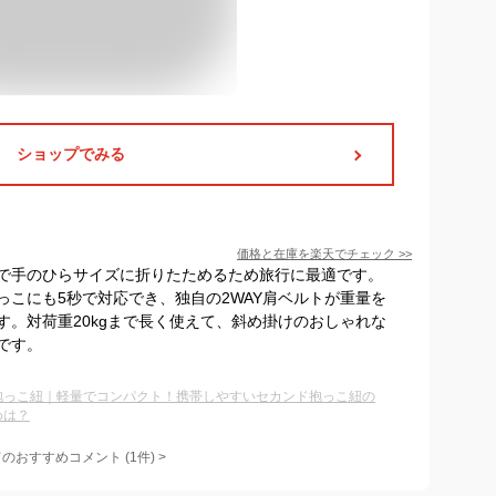
ショップでみる
価格と在庫を
楽天
でチェック
>>
軽量で手のひらサイズに折りたためるため旅行に最適です。
っこにも5秒で対応でき、独自の2WAY肩ベルトが重量を
す。対荷重20kgまで長く使えて、斜め掛けのおしゃれな
です。
抱っこ紐｜軽量でコンパクト！携帯しやすいセカンド抱っこ紐の
めは？
てのおすすめコメント
(
1
件)
>