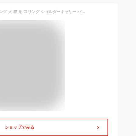
キャリーバッグ ドッグスリング 犬 猫 用 スリング ショルダーキャリー バッグスリング ペット 抱っこ紐 小型犬 中型犬 飛び出し防止 キャリー ペット グッズ 軽量 刺繡 バッグ おしゃれ 病院 携帯 帰省 旅行 送料無料
ショップでみる