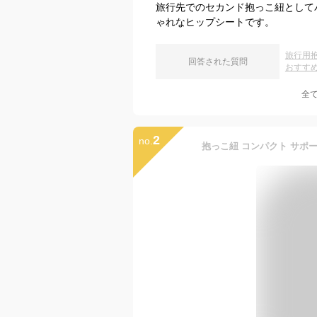
旅行先でのセカンド抱っこ紐として
ゃれなヒップシートです。
旅行用
回答された質問
おすす
全
2
no.