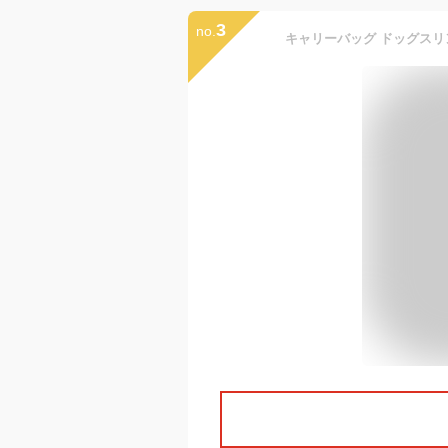
3
no.