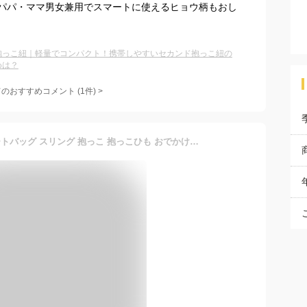
パパ・ママ男女兼用でスマートに使えるヒョウ柄もおし
抱っこ紐｜軽量でコンパクト！携帯しやすいセカンド抱っこ紐の
めは？
てのおすすめコメント
(
1
件)
>
抱っこ紐 コンパクト サポートバッグ スリング 抱っこ 抱っこひも おでかけ 片手抱っこ 旅行 便利 出産準備 出産祝い プレゼント おしゃれ 斜め掛け ベビーキャリア 肩キャリア ヒップシート パパママ兼用 コンパクト 軽量でコンパクト 抱っこ