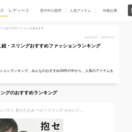
ズ
レディース
受付中の質問
人気アイテム
特集記事
ージはプロモーションを含みます
最終更新日：2026/07/08
こ紐・スリングおすすめファッションランキング
ションランキング。みんなのおすすめ26件の中から、人気のアイテムを
！
リングのおすすめランキング
＼折り畳める／スリング コンパクト 折りたたみ ベビースリング セカンド抱っこ紐 セカンド抱っこひも 抱っこ紐 抱っこひも だっこひも セカンド ヒップシート 簡単 超軽量 洗える 腰すわり〜20kgまで 暑さ対策 片手抱っこ 男女兼用 斜めがけ 旅行 ヒョウ柄 パパ