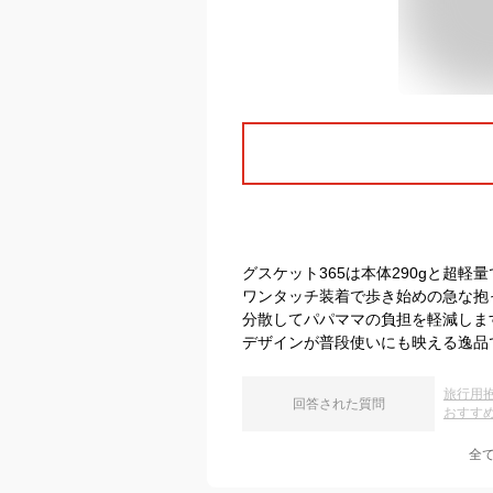
グスケット365は本体290gと超
ワンタッチ装着で歩き始めの急な抱
分散してパパママの負担を軽減しま
デザインが普段使いにも映える逸品
旅行用
回答された質問
おすす
全