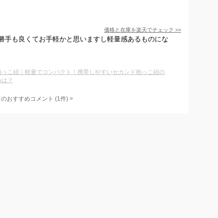
価格と在庫を
楽天
でチェック
>>
勝手も良くてお手軽かと思いますし軽量感あるものにな
抱っこ紐｜軽量でコンパクト！携帯しやすいセカンド抱っこ紐の
めは？
てのおすすめコメント
(
1
件)
>