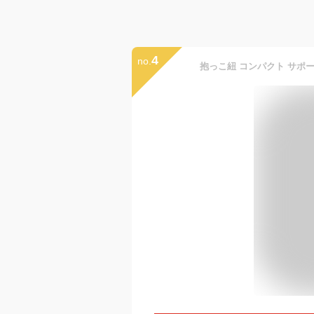
4
no.