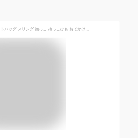
抱っこ紐 コンパクト サポートバッグ スリング 抱っこ 抱っこひも おでかけ 片手抱っこ 旅行 便利 出産準備 出産祝い プレゼント おしゃれ 斜め掛け ベビーキャリア 肩キャリア ヒップシート パパママ兼用 コンパクト 軽量でコンパクト 抱っこ 前向き抱っこ サイズ調節可能