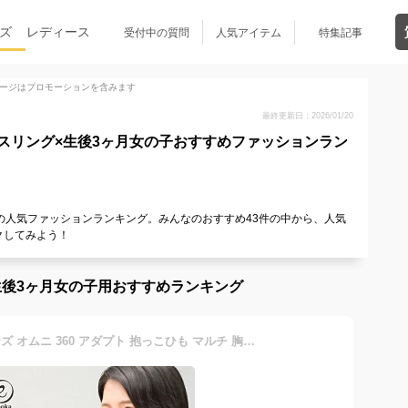
ズ
レディース
受付中の質問
人気アイテム
特集記事
ージはプロモーションを含みます
最終更新日：2026/01/20
スリング×生後3ヶ月女の子おすすめファッションラン
の人気ファッションランキング。みんなのおすすめ43件の中から、人気
クしてみよう！
後3ヶ月女の子用おすすめランキング
エルゴベビー オムニ ブリーズ オムニ 360 アダプト 抱っこひも マルチ 胸カバー よだれカバー よだれパッド ergobaby ベビービョルン 今治タオル emoka 出産祝い