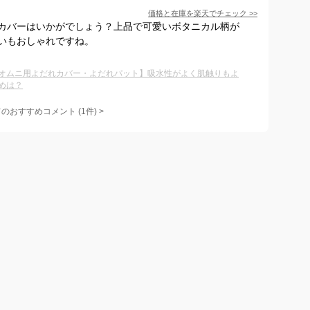
価格と在庫を
楽天
でチェック
>>
カバーはいかがでしょう？上品で可愛いボタニカル柄が
いもおしゃれですね。
オムニ用よだれカバー・よだれパット】吸水性がよく肌触りもよ
めは？
てのおすすめコメント
(
1
件)
>