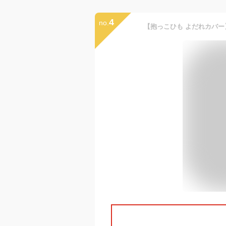
4
no.