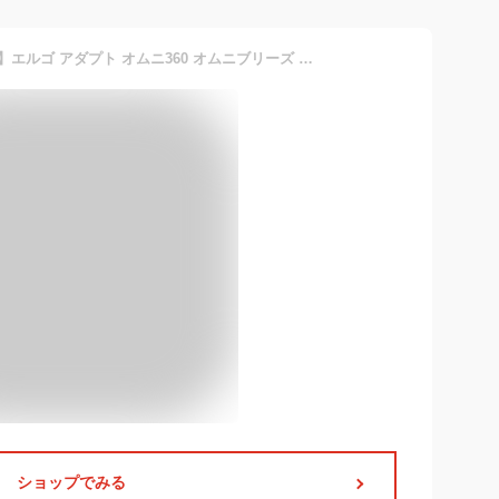
【抱っこひも よだれカバー】エルゴ アダプト オムニ360 オムニブリーズ エルゴカバー ヘッドカバー ネックサポートカバー よだれパッド 肩ベルトカバー サッキングパッド 抱っこひもカバー リバーシブル グレー クマ柄
ショップでみる