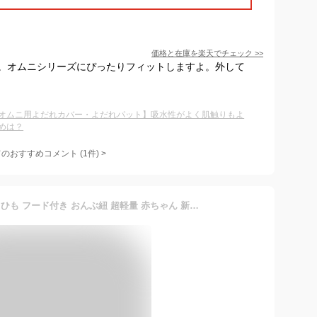
価格と在庫を
楽天
でチェック
>>
。オムニシリーズにぴったりフィットしますよ。外して
オムニ用よだれカバー・よだれパット】吸水性がよく肌触りもよ
めは？
てのおすすめコメント
(
1
件)
>
抱っこ紐 抱っこひも だっこひも フード付き おんぶ紐 超軽量 赤ちゃん 新生児 簡単収納 コンパクト バッグ クロス クロス式 メッシュ 対面抱っこ 前向き抱っこ おんぶ抱っこ メール便送料無料