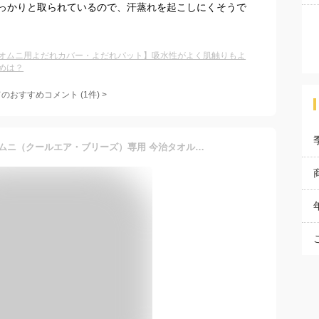
っかりと取られているので、汗蒸れを起こしにくそうで
オムニ用よだれカバー・よだれパット】吸水性がよく肌触りもよ
めは？
てのおすすめコメント
(
1
件)
>
【新仕様】エルゴベビー オムニ（クールエア・ブリーズ）専用 今治タオル フロントカバー（よだれカバー）ヘッドサポートカバー 藤高タオル