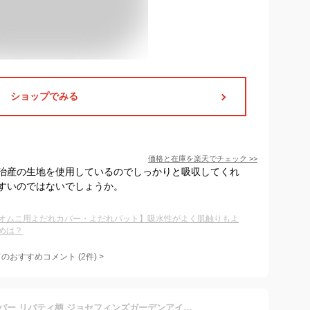
ショップでみる
価格と在庫を
楽天
でチェック
>>
治産の生地を使用しているのでしっかりと吸収してくれ
すいのではないでしょうか。
オムニ用よだれカバー・よだれパット】吸水性がよく肌触りもよ
めは？
てのおすすめコメント
(
2
件)
>
エルゴベビー オムニ専用カバー リバティ柄 ジョセフィンズガーデンアイボリー 他 【エルゴ よだれカバー 日本製】【エルゴ オムニ よだれカバー】【抱っこ紐 よだれカバー】【よだれパッド】【OMNI 360】【breeze】【エルゴ オムニ ブリーズ】【意匠登録済】【即納】