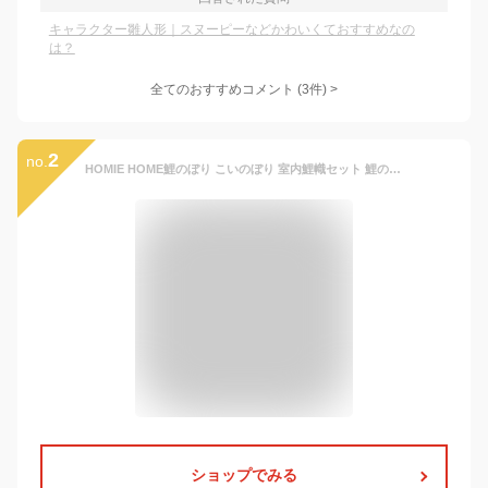
キャラクター雛人形｜スヌーピーなどかわいくておすすめなの
は？
全てのおすすめコメント
(
3
件)
>
2
no.
HOMIE HOME鯉のぼり こいのぼり 室内鯉幟セット 鯉の滝登り 1ｍ 室内 コンパクト オシャレ タペストリー
ショップでみる