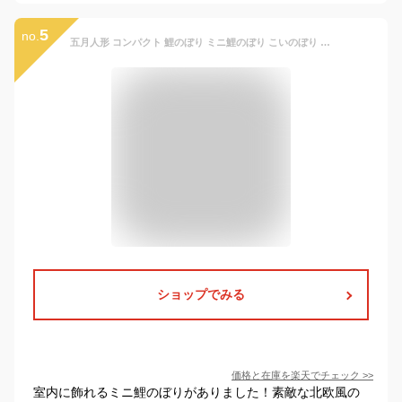
5
no.
五月人形 コンパクト 鯉のぼり ミニ鯉のぼり こいのぼり 吊るし ちりめん おしゃれ 5月人形 風車付鯉 室内 玄関 セット ミニ 名前旗 名入れ 木札 龍虎堂 .五月人形.
ショップでみる
価格と在庫を
楽天
でチェック
>>
室内に飾れるミニ鯉のぼりがありました！素敵な北欧風の