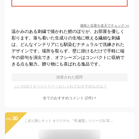
価格と在庫を
楽天
でチェック
>>
温かみのある刺繍で描かれた鯉のぼりが、お部屋を優しく
彩ります。落ち着いた生成りの生地に映える繊細な刺繍
は、どんなインテリアにも馴染むナチュラルで洗練された
デザインです。場所を取らず、壁に掛けるだけで手軽に端
午の節句を演出でき、オフシーズンはコンパクトに収納で
きる点も魅力。贈り物にも喜ばれる逸品です。
回答された質問
こいのぼりタペストリー｜おしゃれでおすすめなのは？
全てのおすすめコメント
(
2
件)
>
20
no.
こぎん刺しキット オリジナル 「兜 縦型」シリーズ2L写真サイズ額 コングレス 糸 針 図案 セット 端午の節句 タペストリー 刺繍 こどもの日 こぎん刺し 初心者 刺繍キット 手作りキット 子供の日 手芸キット 可愛い 兜飾り 壁掛け 季節の飾り 手芸 ナンデモヤ 青森