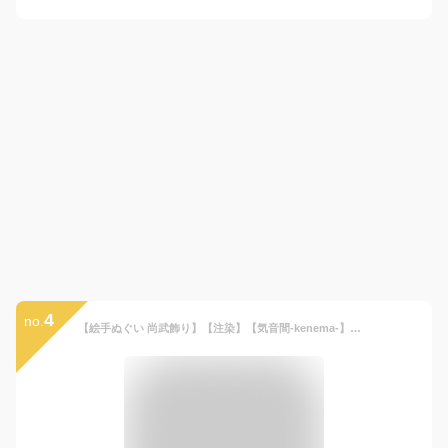
4
no.
【絵手ぬぐい 尚武飾り】【注染】【気音間-kenema-】端午の節句 鯉のぼり 兜 こどもの日タペストリー かわいい