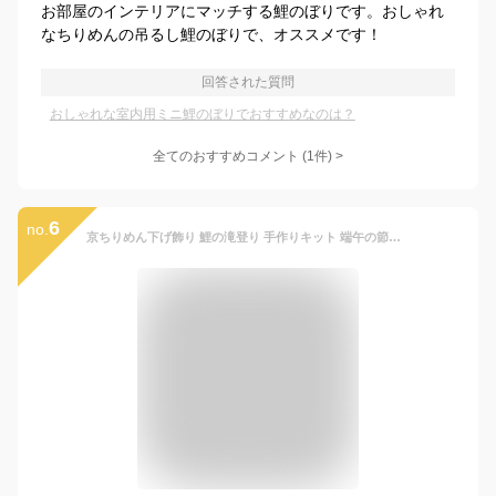
お部屋のインテリアにマッチする鯉のぼりです。おしゃれ
なちりめんの吊るし鯉のぼりで、オススメです！
回答された質問
おしゃれな室内用ミニ鯉のぼりでおすすめなのは？
全てのおすすめコメント
(
1
件)
>
6
no.
京ちりめん下げ飾り 鯉の滝登り 手作りキット 端午の節句 五月人形 男の子 プレゼント こどもの日 初節句 鯉のぼり 鯉幟 室内用