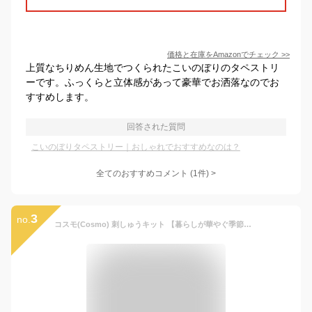
価格と在庫を
Amazon
でチェック
>>
上質なちりめん生地でつくられたこいのぼりのタペストリ
ーです。ふっくらと立体感があって豪華でお洒落なのでお
すすめします。
回答された質問
こいのぼりタペストリー｜おしゃれでおすすめなのは？
全てのおすすめコメント
(
1
件)
>
3
no.
コスモ(Cosmo) 刺しゅうキット 【暮らしが華やぐ季節のたのしみ】 5月晴天のこいのぼり クロスステッチキット 22.5㎝×18㎝ No.522304