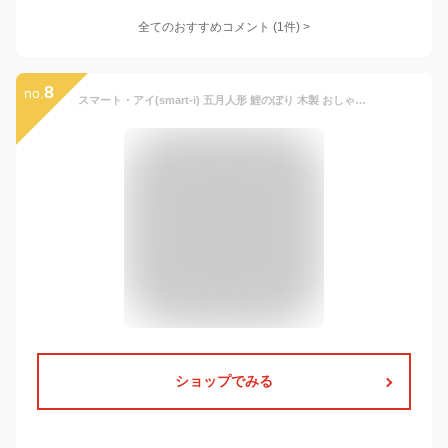
全てのおすすめコメント
(
1
件)
>
8
no.
スマート・アイ(smart-i) 五月人形 鯉のぼり 木製 おしゃれ 日本製 こいのぼり 吊るし飾り 初節句 端午の節句 こどもの日 室内用 日本製 鯉のぼり 木製吊るし
ショップでみる