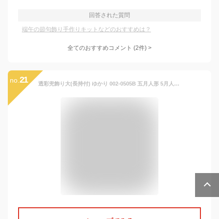
回答された質問
端午の節句飾り手作りキットなどのおすすめは？
全てのおすすめコメント
(
2
件)
>
21
no.
透彩兜飾り大(長持付) ゆかり 002-0505B 五月人形 5月人形 コンパクト 兜飾り おしゃれ かわいい モダン インテリア こどもの日 男の子 初節句 日本製