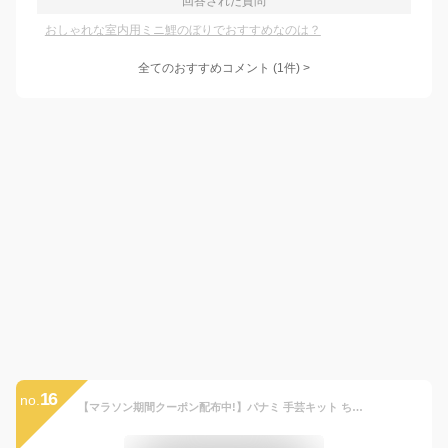
回答された質問
おしゃれな室内用ミニ鯉のぼりでおすすめなのは？
全てのおすすめコメント
(
1
件)
>
16
no.
【マラソン期間クーポン配布中!】パナミ 手芸キット ちりめん細工 つるしかざりの端午の節句(青) 綿付き 豪華な輪かざり LH-408 (取り寄せ品) (メール便可)