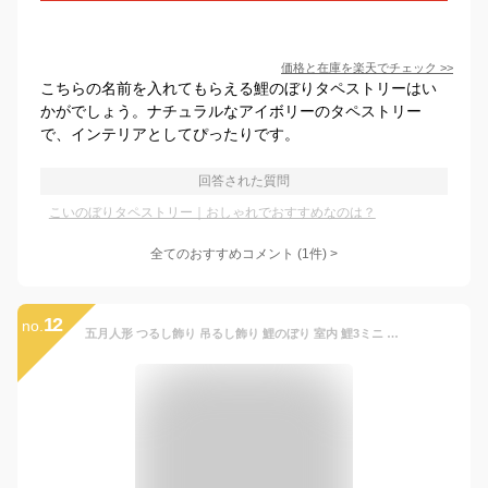
価格と在庫を
楽天
でチェック
>>
こちらの名前を入れてもらえる鯉のぼりタペストリーはい
かがでしょう。ナチュラルなアイボリーのタペストリー
で、インテリアとしてぴったりです。
回答された質問
こいのぼりタペストリー｜おしゃれでおすすめなのは？
全てのおすすめコメント
(
1
件)
>
12
no.
五月人形 つるし飾り 吊るし飾り 鯉のぼり 室内 鯉3ミニ チョコグラ 白台座 初節句 端午の節句 モダン おしゃれ コンパクト こいのぼり つるし鯉 こどもの日