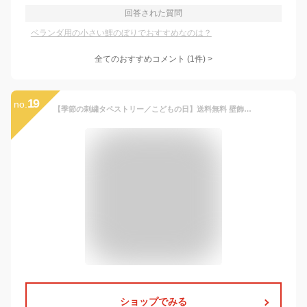
回答された質問
ベランダ用の小さい鯉のぼりでおすすめなのは？
全てのおすすめコメント
(
1
件)
>
19
no.
【季節の刺繍タペストリー／こどもの日】送料無料 壁飾り インテリア 玄関 雑貨 装飾 お祝い 誕生日 贈り物 出産祝い プレゼント ギフト ナチュラル 子どもの日 タペストリー 端午の節句 兜 こいのぼり 鯉のぼり 男の子 男児 Lサイズ Sサイズ
ショップでみる