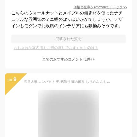
価格と在庫を
Amazon
でチェック
>>
こちらのウォールナットとメイプルの無垢材を使ったナチ
ュラルな雰囲気のミニ鯉のぼりはいかがでしょうか。デザ
インもモダンで北欧風のインテリアにも馴染みそうです。
回答された質問
おしゃれな室内用ミニ鯉のぼりでおすすめなのは？
全てのおすすめコメント
(
1
件)
>
9
no.
五月人形 コンパクト 兜 兜飾り 鯉のぼり ちりめん おしゃれ 5月人形 卓上金襴鯉のぼり こいのぼり 端午の節句 男の子 室内 セット ミニ 名前旗 名入れ 木札 龍虎堂 .五月人形.