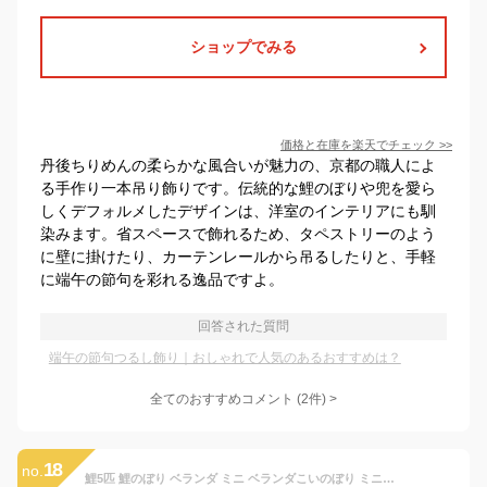
ショップでみる
価格と在庫を
楽天
でチェック
>>
丹後ちりめんの柔らかな風合いが魅力の、京都の職人によ
る手作り一本吊り飾りです。伝統的な鯉のぼりや兜を愛ら
しくデフォルメしたデザインは、洋室のインテリアにも馴
染みます。省スペースで飾れるため、タペストリーのよう
に壁に掛けたり、カーテンレールから吊るしたりと、手軽
に端午の節句を彩れる逸品ですよ。
回答された質問
端午の節句つるし飾り｜おしゃれで人気のあるおすすめは？
全てのおすすめコメント
(
2
件)
>
18
no.
鯉5匹 鯉のぼり ベランダ ミニ ベランダこいのぼり ミニこいのぼり 室内 お庭 庭園 ベランダ用 こいのぼりポール こどもの日 男の子 初節句 お祝い 五月五日 子供の日 端午の節句 出産祝 各種贈答·御祝 日向 ギフト プレゼント (20cm)