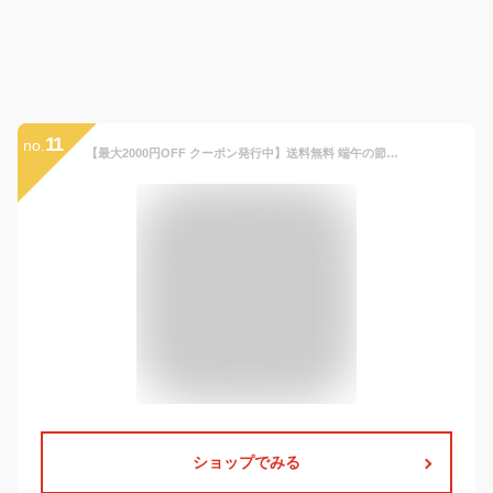
11
no.
【最大2000円OFF クーポン発行中】送料無料 端午の節句 こいのぼり タペストリー 名前 おしゃれ 鯉のぼり 名入れ 飾り 出産祝い マンション プレゼント 木製 名前札 こどもの日 ギフト 男の子 命名書 玄関 インスタ映え インテリア 内祝い 初節句 簡単 収納 祝
ショップでみる