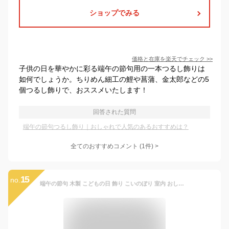
ショップでみる
価格と在庫を
楽天
でチェック
>>
子供の日を華やかに彩る端午の節句用の一本つるし飾りは
如何でしょうか。ちりめん細工の鯉や菖蒲、金太郎などの5
個つるし飾りで、おススメいたします！
回答された質問
端午の節句つるし飾り｜おしゃれで人気のあるおすすめは？
全てのおすすめコメント
(
1
件)
>
15
no.
端午の節句 木製 こどもの日 飾り こいのぼり 室内 おしゃれ 鯉のぼり コンパクト 置物 子供の日 五月 木製鯉のぼり 木のこいのぼり 五月飾り 男の子 五月人形 卓上 初節句 お祝い 木製こいのぼり ガーランド regalo