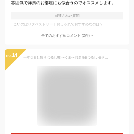
雰囲気で洋風のお部屋にも似合うのでオススメします。
回答された質問
こいのぼりタペストリー｜おしゃれでおすすめなのは？
全てのおすすめコメント
(
2
件)
>
14
no.
一本つるし飾り つるし雛 〜くま〜 [5J] 5個つるし 長さ約52cm ちりめん細工 端午の節句 五月人形 初節句 吊るし飾り 雛飾り