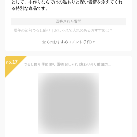
として、手作りならではの温もりと深い愛情を添えてくれ
る特別な逸品です。
回答された質問
端午の節句つるし飾り｜おしゃれで人気のあるおすすめは？
全てのおすすめコメント
(
1
件)
>
17
no.
つるし飾り 季節 飾り 置物 おしゃれ [変わり吊り雛 鯉のぼり 端午の節句] 変わり下げ飾り タペストリー 子どもの日 鯉幟 男の子 初節句 5月5日 孫 プレゼント 成長祈願 室内 かわいい ちりめん細工館 ちりめん シルク ※土台は付属していません。2点までメール便OK