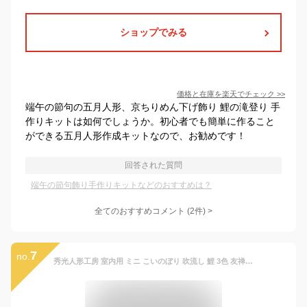
ショップでみる
価格と在庫を
楽天
でチェック
>>
端午の節句の五月人形、京ちりめん下げ飾り 鯉の滝登り 手
作りキットは如何でしょうか。初心者でも簡単に作ること
ができる五月人形作成キットなので、お勧めです！
回答された質問
端午の節句飾り手作りキットなどのおすすめは？
全てのおすすめコメント
(
2
件)
>
7
no.
秀光人形工房 室内用 ミニ こいのぼり 吹流し 鯉 3色 友禅染 しっかり 箱入セット C1341