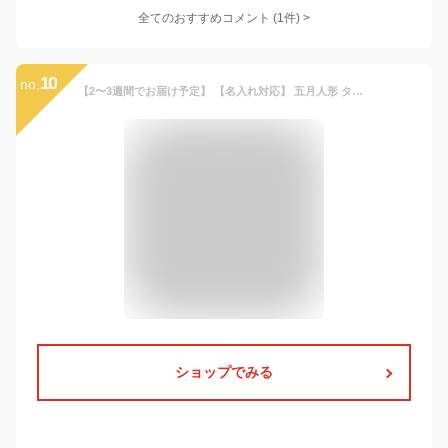
全てのおすすめコメント
(
1
件)
>
10
no.
【2〜3週間でお届け予定】 【名入れ対応】 五月人形 タペストリー こどもの日 名前旗 子供の日 端午の節句 5 月 人形 端午 の 節句 兜 こいのぼり おしゃれ 名入れ 名前入り 今どき 【タペストリー Mサイズ 端午の節句 名入れ】
ショップでみる