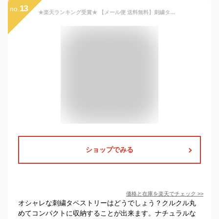
13
no.
★楽天ランキング受賞★ 【メール便 送料無料】刺繍タペストリーL 兜飾り こいのぼり 端午の節句 こどもの日 5月 春 タペストリー 壁飾り 305×15×565Hmm 木製バー・紐付き コンパクト 四季 鑑賞 メッセージ 贈り物
ショップでみる
価格と在庫を
楽天
でチェック
>>
オシャレな刺繍タペストリーはどうでしょう？クルクル丸
めてコンパクトに収納することが出来ます。ナチュラルな