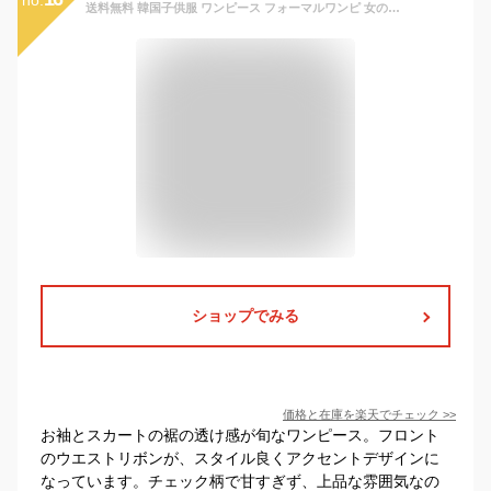
no.
送料無料 韓国子供服 ワンピース フォーマルワンピ 女の子 夏ワンピ 結婚式 パーティー 卒園式 入学式 卒業式 発表会 受験用 チェック柄 キッズ ガールズ Aラインスカート チュール オシャレ お洒落 110cm 120cm 130cm 140cm 150cm 160cm
ショップでみる
価格と在庫を
楽天
でチェック
>>
お袖とスカートの裾の透け感が旬なワンピース。フロント
のウエストリボンが、スタイル良くアクセントデザインに
なっています。チェック柄で甘すぎず、上品な雰囲気なの