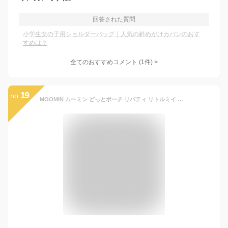
回答された質問
小学生女の子用ショルダーバッグ｜人気の斜めがけカバンのおす
すめは？
全てのおすすめコメント
(
1
件)
>
19
no.
MOOMIN ムーミン どっとポーチ リバティ リトルミイ ムーミン＆フローレン タオル ポーチ ファスナー ペットボトルカバー サニタリー 折りたたみ傘ケース 北欧 かわいい 女の子 プレゼント 誕生日 母の日