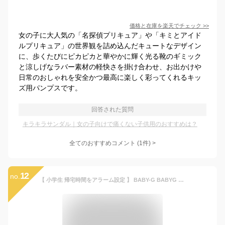
価格と在庫を
楽天
でチェック
>>
女の子に大人気の「名探偵プリキュア」や「キミとアイド
ルプリキュア」の世界観を詰め込んだキュートなデザイン
に、歩くたびにピカピカと華やかに輝く光る靴のギミック
と涼しげなラバー素材の軽快さを掛け合わせ、お出かけや
日常のおしゃれを安全かつ最高に楽しく彩ってくれるキッ
ズ用パンプスです。
回答された質問
キラキラサンダル｜女の子向けで痛くない子供用のおすすめは？
全てのおすすめコメント
(
1
件)
>
12
no.
【 小学生 帰宅時間をアラーム設定 】 BABY-G BABYG ベビージー ベビーG ブランド 腕時計 時計 レディース シンプル デジタル おしゃれ かわいい 女子 女の子 中学生 高校生 子ども 子供 軽い 軽量 30g 薄い 薄型 アラーム タイマー ストップウォッチ 娘 誕生日 プレゼント