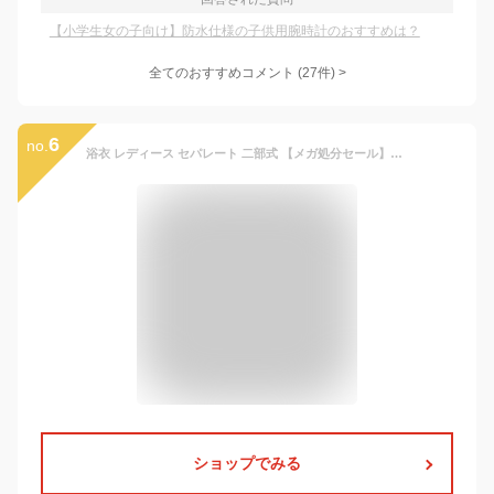
【小学生女の子向け】防水仕様の子供用腕時計のおすすめは？
全てのおすすめコメント
(
27
件)
>
6
no.
浴衣 レディース セパレート 二部式 【メガ処分セール】ワンピース 2way 兵児帯 2点セット ゆかた ジュニア 大人 150 160 サンドレス カジュアル 和装 上質 織り生地 簡単 着付け 夏祭り 花火大会 和柄 花柄 レトロ モダン かわいい おしゃれ キャサリンコテージ TAK 処分
ショップでみる