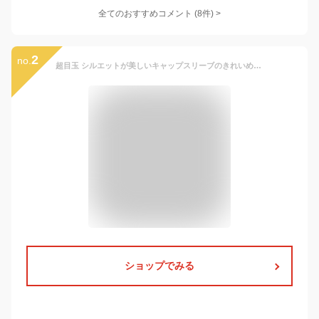
全てのおすすめコメント
(
8
件)
>
2
no.
超目玉 シルエットが美しいキャップスリーブのきれいめワンピース ジャンスカ 女の子 ワンピース 入学式 卒園式 卒業式 黒 チェック 子供服 入園式 卒服 フォーマル TAK キッズ 小学校 キャサリンコテージ
ショップでみる