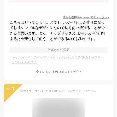
価格と在庫を
Amazon
でチェック
>>
こちらはどうでしょう。とてもしっかりとした作りになっ
ておりシンプルなデザインなので長く使い続けることがで
きると思います。また、ナップサックの口がしっかりと閉
まるため安心して使うことができるのでお勧めです。
回答された質問
キッズ用ナイキのナップサック｜女の子に人気のNIKEナップサッ
クのおすすめは？
全てのおすすめコメント
(
1
件)
>
9
no.
◎ナイキ（NIKE） YTH AOP SU21 ジムサック デイパック・ザック CU8969-010 ジュニア 010：ブラック MISC