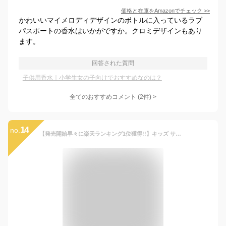
価格と在庫を
Amazon
でチェック
>>
かわいいマイメロディデザインのボトルに入っているラブ
パスポートの香水はいかがですか。クロミデザインもあり
ます。
回答された質問
子供用香水｜小学生女の子向けでおすすめなのは？
全てのおすすめコメント
(
2
件)
>
14
no.
【発売開始早々に楽天ランキング1位獲得!!】キッズ サンダル ベビーサンダル スポーツサンダル 女の子 男の子 水陸両用 シンプル おしゃれ 夏 EVA素材 メッシュ 軽量 14cm 15cm 16cm 17cm 18cm 19cm 20cm 21cm