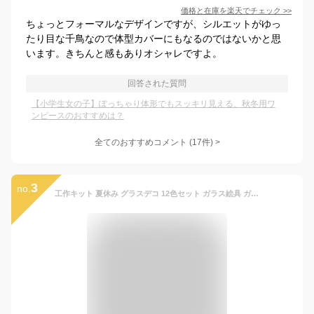
価格と在庫を
楽天
でチェック
>>
ちょっとフォーマルなデザインですが、シルエットがゆっ
たり目な千鳥なので体型カバーにもなるのではないかと思
います。きちんと感もありオシャレですよ。
回答された質問
【小学生女の子】ぽっちゃり体形でもスッキリ見える、秋冬用ワ
ンピースのおすすめは？
全てのおすすめコメント
(
17
件)
>
3
no.
工作キット 夏休み グラスデコ 12色セット ガラス絵具 ガラス絵の具 メール便送料無料 ステンドグラスペン ステンドグラス おうち遊び 室内遊び 工作キット 自由研究 小学生 低学年 高学年 女の子 男の子 子供会 デコシール 誕生日 夏休み工作キット