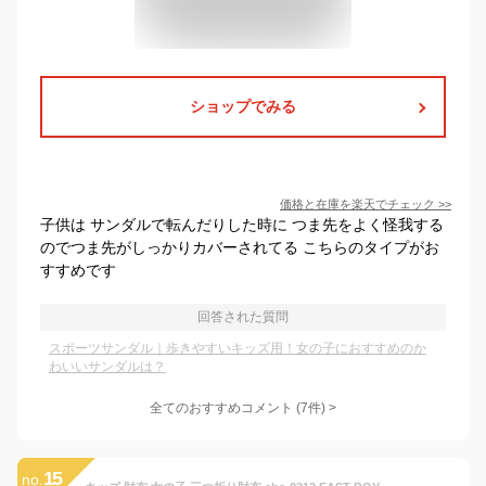
ショップでみる
価格と在庫を
楽天
でチェック
>>
子供は サンダルで転んだりした時に つま先をよく怪我する
のでつま先がしっかりカバーされてる こちらのタイプがお
すすめです
回答された質問
スポーツサンダル｜歩きやすいキッズ用！女の子におすすめのか
わいいサンダルは？
全てのおすすめコメント
(
7
件)
>
15
no.