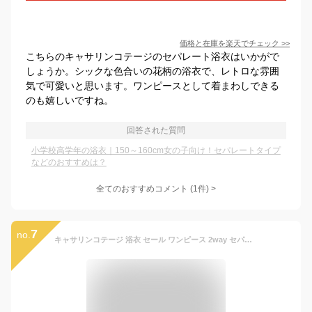
価格と在庫を
楽天
でチェック
>>
こちらのキャサリンコテージのセパレート浴衣はいかがで
しょうか。シックな色合いの花柄の浴衣で、レトロな雰囲
気で可愛いと思います。ワンピースとして着まわしできる
のも嬉しいですね。
回答された質問
小学校高学年の浴衣｜150～160cm女の子向け！セパレートタイプ
などのおすすめは？
全てのおすすめコメント
(
1
件)
>
7
no.
キャサリンコテージ 浴衣 セール ワンピース 2way セパレート セット 子供 女の子 キッズ ロングしわ兵児帯 付属 帯 子供浴衣 簡単 着付け 100 110 120 130 140 150 夏祭り 夕涼み 花柄 猫柄 オリジナル柄 【在庫限り】TAK