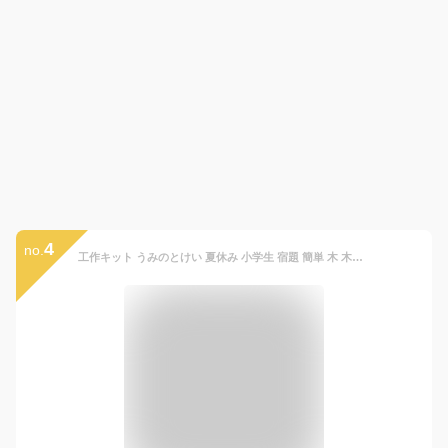
4
no.
工作キット うみのとけい 夏休み 小学生 宿題 簡単 木 木工 工作 セット 工作 キット 幼児 小学生 低学年 男の子 女の子 木製 子ども会 自由研究 工作教室 ワークショップ イベント 販促 まとめ買い 木の工作 アイスタジオウッズ A37