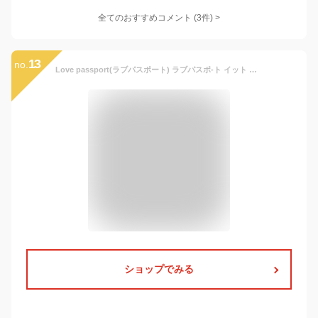
全てのおすすめコメント
(
3
件)
>
13
no.
Love passport(ラブパスポート) ラブパスポ-ト イット オ-ドパルファム 8ml マイメロディデザイン 香水 持ち運び
ショップでみる