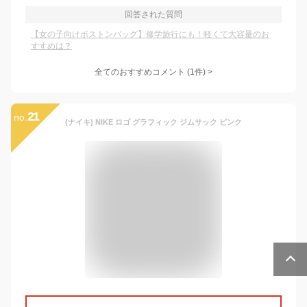
回答された質問
【女の子向けボストンバッグ】修学旅行にも！軽くて大容量のお
すすめは？
全てのおすすめコメント
(
1
件)
>
21
no.
(ナイキ) NIKE ロゴ グラフィック ジムサック ピンク