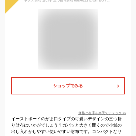
キッズ 財布 女の子 三つ折り財布 ebs-0212 EAST BOY イーストボーイ リボンブローチ 三つ折り財布 がま口財布 ミニ財布 コンパクト財布 さいふ かわいい おしゃれ シンプル 女の子 女子 ガールズ 小学生 中学生 高校生 小学校 低学年 高学年 旅行 修学旅行 通学 通塾 通勤
ショップでみる
価格と在庫を
楽天
でチェック
>>
イーストボーイのがま口タイプの可愛いデザインの三つ折
り財布はいかがでしょう？ガバッと大きく開くので小銭の
出し入れがしやすい使いやすい財布です。コンパクトなサ