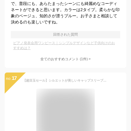
で、普段にも、あらたまったシーンにも綺麗めなコーディ
ネートができると思います。カラーは2タイプ。柔らかな印
象のベージュ、知的さが漂うブルー。お子さまと相談して
決めるのも楽しいですね。
回答された質問
ピアノ発表会用ワンピース｜シンプルデザインなど子供向けのお
すすめは？
全てのおすすめコメント
(
1
件)
>
17
no.
【超目玉セール】シルエットが美しいキャップスリーブのきれいめワンピース ジャンスカ 女の子 ワンピース 入学式 卒園式 卒業式 黒 チェック 子供服 入園式 卒服 フォーマル TAK キッズ 小学校 キャサリンコテージ