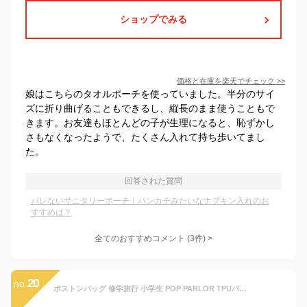
ショップでみる
価格と在庫を
楽天
でチェック
>>
娘はこちらのタオルポーチを使っていました。半分のサイ
ズに折り曲げることもできるし、縦長のまま使うこともで
きます。お友達もほとんどの子が生理になると、恥ずかし
さもなくなったようで、たくさん入れて持ち歩いてまし
た。
回答された質問
バレないサニタリーポーチ｜ハンカチみたいなナプキン入れのお
すすめは？
全てのおすすめコメント
(
3
件)
>
20
no.
ボストンバッグ 修学旅行 小学生 POP PARLOR TPUバイカラー 2wayボストン 45L wxu-573 中学生 女の子 高校生 女子高生 かわいい 可愛い ブラック パープル ブルー おしゃれ 大容量 2泊 3泊 旅行 部活 合宿 林間学校 宿泊学習 ハート 1泊 ブランド 修学旅行バッグ ハート