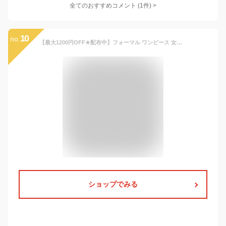
全てのおすすめコメント
(
1
件)
>
10
no.
【最大1200円OFF★配布中】フォーマル ワンピース 女の子 こども服 半袖 ポケット ネックレス 黒 紺 子供服 キッズ 喪服 法事 礼服 お葬式 発表会 ストレッチ ブラック ネイビー ピンク 春 夏 秋 110 120 130 140 150cm
ショップでみる