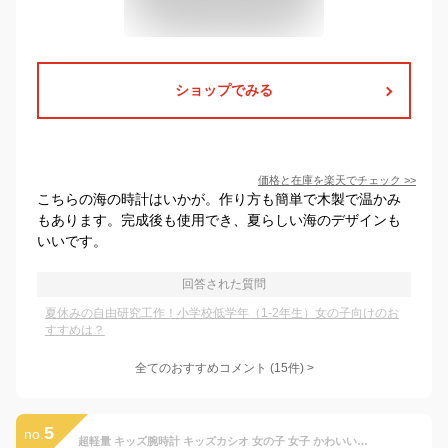
ショップでみる
価格と在庫を
楽天
でチェック
>>
こちらの海の時計はいかが。作り方も簡単で木製で温かみ
もあります。完成後も使用でき、夏らしい海のデザインも
いいです。
回答された質問
夏休みの自由研究工作！小学校低学年（1-2年生）女の子向けのお
すすめは？
全てのおすすめコメント
(
15
件)
>
5
no.
超軽量 キッズ腕時計 キッズカシオ 女の子 女子 かわいい CASIO カシオ 時計 腕時計 ピンク キッズ 子供用腕時計 子供用時計 子ども 子供 小学生 低学年 中学年 高学年 防水 スポーツ アウトドア 軽い 軽量 遠足 修学旅行 塾 公園 習い事 ブランド 娘 孫 誕生日 プレゼント