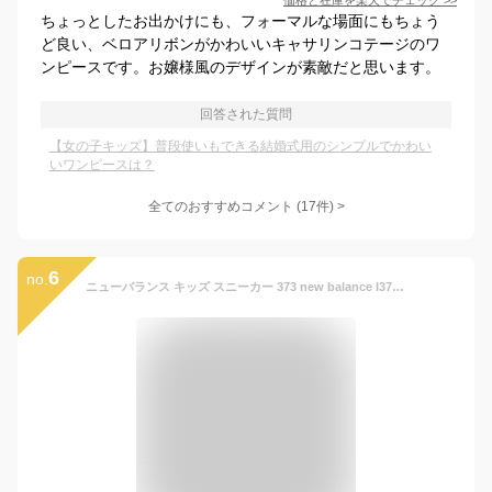
価格と在庫を
楽天
でチェック
>>
ちょっとしたお出かけにも、フォーマルな場面にもちょう
ど良い、ベロアリボンがかわいいキャサリンコテージのワ
ンピースです。お嬢様風のデザインが素敵だと思います。
回答された質問
【女の子キッズ】普段使いもできる結婚式用のシンプルでかわい
いワンピースは？
全てのおすすめコメント
(
17
件)
>
6
no.
ニューバランス キッズ スニーカー 373 new balance I373 IZ373 子供靴 運動会 通園 通学 ベビー グレー ブラック ネイビー ベージュ ホワイト ピンク レッド ブルー ブラウン イエロー NB