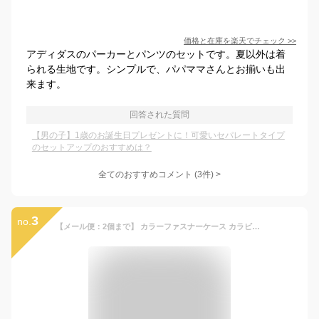
価格と在庫を
楽天
でチェック
>>
アディダスのパーカーとパンツのセットです。夏以外は着
られる生地です。シンプルで、パパママさんとお揃いも出
来ます。
回答された質問
【男の子】1歳のお誕生日プレゼントに！可愛いセパレートタイプ
のセットアップのおすすめは？
全てのおすすめコメント
(
3
件)
>
3
no.
【メール便：2個まで】 カラーファスナーケース カラビナ付き ジッパー 持ち運ぶ 登山 釣り 旅行 アウトドア ケース 眼鏡ケース プレゼント ギフト メガネケース メンズ レディース [ACC]