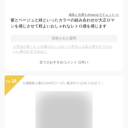
価格と在庫を
Amazon
でチェック
>>
紫とベージュと緑といったカラーの組み合わせが大正ロマ
ンを感じさせて程よいおしゃれなレトロ感を感じます
回答された質問
小学生の袴｜レトロ柄がおしゃれ！小学生に人気な華やかでかわ
いい袴のおすすめは？
全てのおすすめコメント
(
1
件)
>
14
no.
大感謝祭☆最大1000円クーポン配布中☆12/26 1:59まで 卒業式 袴セット 袴 小学生 ジュニア レディース 女性 大学生 女の子 アイボリー 紺色 赤紫色 市松格子 菊 花 縞 菊紗綾形 レトロモダン 着物セット 購入 販売 ボヌールセゾン 送料無料