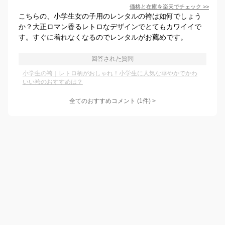
価格と在庫を
楽天
でチェック
>>
こちらの、小学生女の子用のレンタルの袴は如何でしょう
か？大正ロマン香るレトロなデザインでとてもカワイイで
す。すぐに着れなくなるのでレンタルがお薦めです。
回答された質問
小学生の袴｜レトロ柄がおしゃれ！小学生に人気な華やかでかわ
いい袴のおすすめは？
全てのおすすめコメント
(
1
件)
>