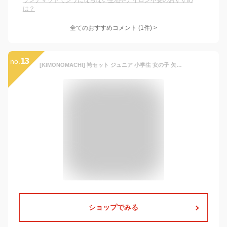
ランチマットでシワにならない生地やアイロン不要のおすすめ
は？
全てのおすすめコメント
(
1
件)
>
13
no.
[KIMONOMACHI] 袴セット ジュニア 小学生 女の子 矢羽 緑×ベージュ＋紫 卒業式 子供用 (着物+袴+二尺袖用襦袢+袴下帯) 3Sサイズ 女の子袴セット 大人の小さいサイズ 矢羽根 矢絣
ショップでみる