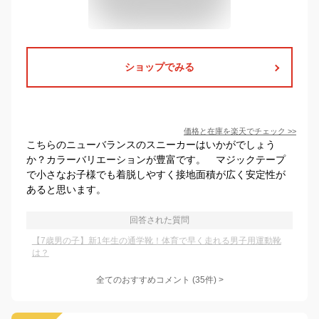
ショップでみる
価格と在庫を
楽天
でチェック
>>
こちらのニューバランスのスニーカーはいかがでしょう
か？カラーバリエーションが豊富です。 マジックテープ
で小さなお子様でも着脱しやすく接地面積が広く安定性が
あると思います。
回答された質問
【7歳男の子】新1年生の通学靴！体育で早く走れる男子用運動靴
は？
全てのおすすめコメント
(
35
件)
>