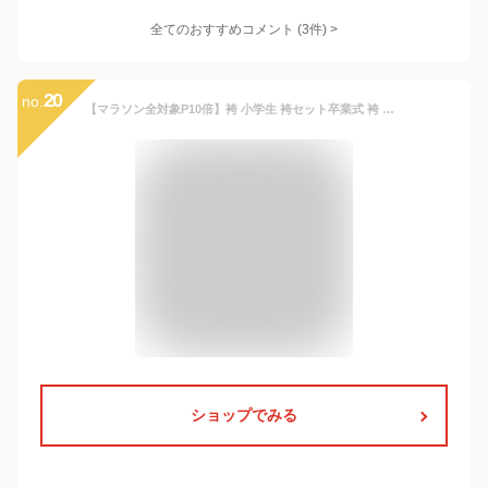
全てのおすすめコメント
(
3
件)
>
20
no.
【マラソン全対象P10倍】袴 小学生 袴セット卒業式 袴 小学生 袴 男の子 ジュニア 袴セット 3点セット 選べる 着物 羽織 袴 紋付 羽織袴 卒業式 (全8色) 洗える 黄色 水色 白色 青色 赤色 黒色 ピンク色 購入 卒業 13詣り bn hakama-boy03
ショップでみる