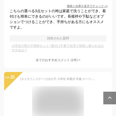
価格と在庫を
楽天
でチェック
>>
こちらの選べる3点セットの袴は家庭で洗うことができ、着
付けも簡単にできるのがいいです。長襦袢や下駄などオプ
ションでつけることができ、手持ちがある方にもオススメ
ですよ。
回答された質問
小学生の男の子用袴セット│着付け不要で自宅で簡単に着られるお
すすめは？
全てのおすすめコメント
(
1
件)
>
21
no.
[キャサリンコテージ]女の子 小学生 卒業式 卒服 スーツ チェック柄ワイドパンツスーツ TK1130 140cm グレー[GRY] TAK