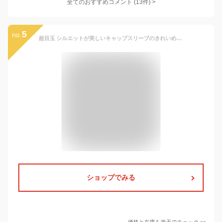
全てのおすすめコメント
(
13
件)
>
5
no.
超目玉 シルエットが美しいキャップスリーブのきれいめワンピース ジャンスカ 女の子 ワンピース 入学式 卒園式 卒業式 黒 チェック 子供服 入園式 卒服 フォーマル TAK キッズ 小学校 キャサリンコテージ
ショップでみる