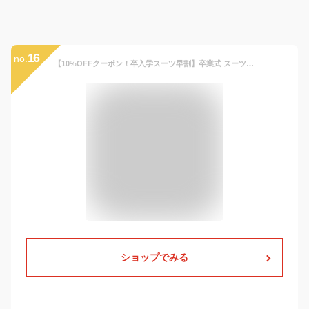
16
no.
【10%OFFクーポン！卒入学スーツ早割】卒業式 スーツ 女の子 小学校女子 小学生 パンツ 150 160 165 パンツスーツ 4点セット 子供服 卒服 小学校卒業式スーツ 子供スーツ ジュニアスーツ フォーマル 結婚式 お受験 ダニエル
ショップでみる