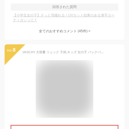
回答された質問
【小学生女の子】さっと羽織れる！UVカット効果のある薄手カー
ディガンって？
全てのおすすめコメント
(
45
件)
>
8
no.
VASCHY 大容量 リュック 子供,キッズ 女の子 バックパック 通学 高校生 女子 15つポケット A4対応 軽量 ガールズ 18L バッグ 撥水加工 低学年 遠足 黒