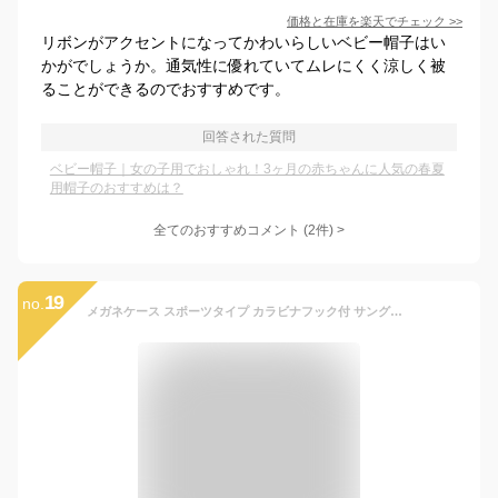
価格と在庫を
楽天
でチェック
>>
リボンがアクセントになってかわいらしいベビー帽子はい
かがでしょうか。通気性に優れていてムレにくく涼しく被
ることができるのでおすすめです。
回答された質問
ベビー帽子｜女の子用でおしゃれ！3ヶ月の赤ちゃんに人気の春夏
用帽子のおすすめは？
全てのおすすめコメント
(
2
件)
>
19
no.
メガネケース スポーツタイプ カラビナフック付 サングラスや眼鏡を持ち運ぶのに軽くて便利 チャック開閉タイプ アイゾーンニューヨーク v-casesports【別売りサングラスケース】