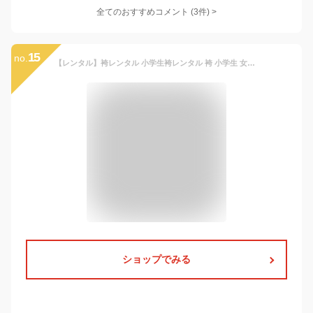
全てのおすすめコメント
(
3
件)
>
15
no.
【レンタル】袴レンタル 小学生袴レンタル 袴 小学生 女の子 はかま 卒業式 袴セット はかまセット 小学校 着物 142cm〜148cm ブーツ 髪飾り 送料無料 ガーリー はかま レンタル 巾着 ブーツ 草履 145 145cm 人気商品紺 梅 菊 抹茶 七宝 女子B8AR045M ジュニア着物
ショップでみる