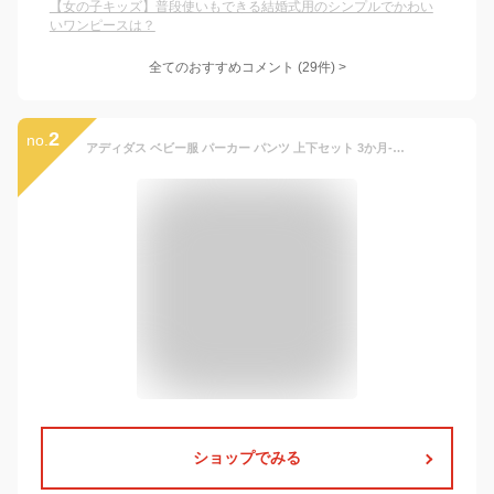
【女の子キッズ】普段使いもできる結婚式用のシンプルでかわい
いワンピースは？
全てのおすすめコメント
(
29
件)
>
2
no.
アディダス ベビー服 パーカー パンツ 上下セット 3か月-18か月 0歳 1歳 2歳 アディカラー フーディ セットアップ スウェット 裏パイル ボーイズ 男の子 子供服 赤ちゃん ベビー 出産祝い ブラック ブランド スポーツ 春 秋 冬 Adidas Originals Boy's Adicolor Hoodie Set
ショップでみる