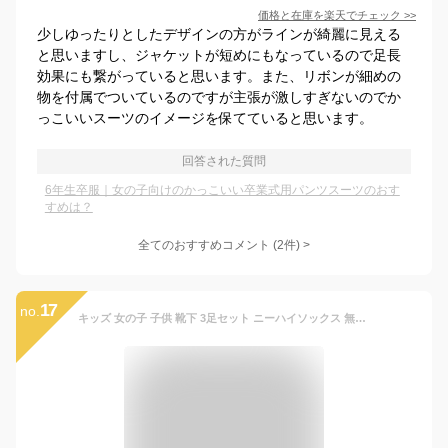
価格と在庫を
楽天
でチェック
>>
少しゆったりとしたデザインの方がラインが綺麗に見える
と思いますし、ジャケットが短めにもなっているので足長
効果にも繋がっていると思います。また、リボンが細めの
物を付属でついているのですが主張が激しすぎないのでか
っこいいスーツのイメージを保てていると思います。
回答された質問
6年生卒服｜女の子向けのかっこいい卒業式用パンツスーツのおす
すめは？
全てのおすすめコメント
(
2
件)
>
17
no.
キッズ 女の子 子供 靴下 3足セット ニーハイソックス 無地 オーバーニーソックス レッグウェア ガールズソックス ルーズソックス こども ニーハイ くつ下 女児靴下 小学校 小学生 子供用 入学式 入学 卒業式 通学 お誕生日 発表会 プレゼント 送