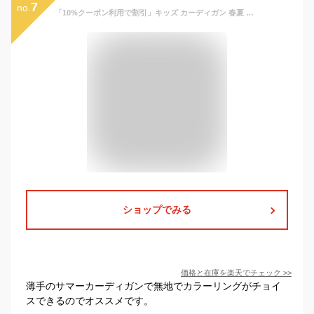
7
no.
「10%クーポン利用で割引」キッズ カーディガン 春夏 紫外線対策 uvカット カーディガン 子供 カーディガン 薄手 女の子 カーディガン 長袖 子供服 サマーカーディガン vネック UV ボレロ 女子 シンプル スクール カジュアル フォーマル 夏 ベーシック 冷房対策
ショップでみる
価格と在庫を
楽天
でチェック
>>
薄手のサマーカーディガンで無地でカラーリングがチョイ
スできるのでオススメです。