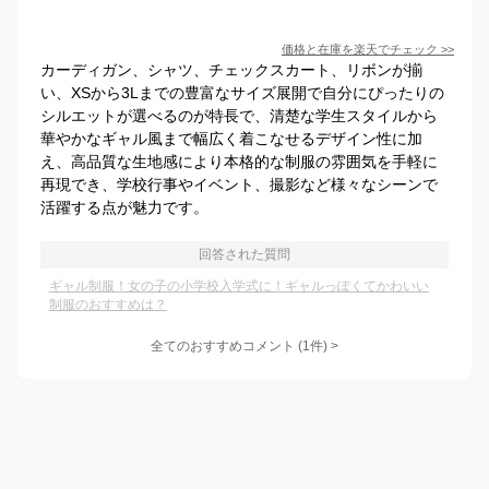
価格と在庫を
楽天
でチェック
>>
カーディガン、シャツ、チェックスカート、リボンが揃
い、XSから3Lまでの豊富なサイズ展開で自分にぴったりの
シルエットが選べるのが特長で、清楚な学生スタイルから
華やかなギャル風まで幅広く着こなせるデザイン性に加
え、高品質な生地感により本格的な制服の雰囲気を手軽に
再現でき、学校行事やイベント、撮影など様々なシーンで
活躍する点が魅力です。
回答された質問
ギャル制服！女の子の小学校入学式に！ギャルっぽくてかわいい
制服のおすすめは？
全てのおすすめコメント
(
1
件)
>