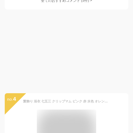
全てのおすすめコメント
(
5
件)
>
4
no.
髪飾り 浴衣 七五三 クリップマム ピンク 赤 水色 オレンジ 白 紫 下がり飾り付 和装 小花 プチ飾り ヘアアクセサリー かみかざり 送料無料