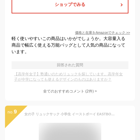
ショップでみる
価格と在庫を
Amazon
でチェック
>>
軽く使いやすいこの商品はいかがでしょうか。大容量入る
商品で幅広く使える万能バッグとして人気の商品になって
います。
回答された質問
【高学年女子】塾通いのためリュックを探しています。高学年女
子が中学になっても使えるデザインのものはありますか？
全てのおすすめコメント
(
2
件)
>
9
no.
女の子 リュックサック 小学生 イーストボーイ EASTBOY キッズ リュック ジュニア エルメ キッズリュック デイパック 大きめ 通学バッグ ハート 女子 軽量 ブラック 小学校 高学年 8歳 9歳 10歳 修学旅行 入学 B5 A4 19L 通学 習い事 塾 黒 ハーネス付き EBA98