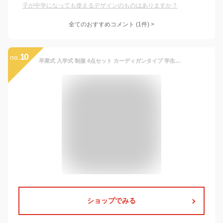
子が中学になっても使えるデザインのものはありますか？
全てのおすすめコメント
(
1
件)
>
10
no.
卒業式 入学式 制服 4点セット カーディガンタイプ 学生服 女の子スーツ 女子高生 jk ギャル 衣装 コスプレ カーディガン スカート コスプレ衣装 スクール セット コスチューム 仮装 XS S M L XL 3L
ショップでみる