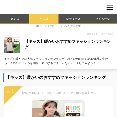
メンズ
キッズ
レディース
マイページ
本ページはプロモーションを含みます
最終更新日：2026/08/07
【キッズ】暖かいおすすめファッションランキン
グ
キッズの暖かいの人気ファッションランキング。みんなのおすすめ3098件の中か
ら、人気のアイテムを紹介。気になるアイテムをチェックしてみよう！
【キッズ】暖かいのおすすめファッションランキング
1
no.
【2点で601円OFF、3点で1,201円OFFクーポンあり】ボア ベスト キッズ 男の子 女の子 男女兼用 子供 子ども 秋冬 トップス アウター 上着 厚手 もこもこ 防寒 前開き フロントボタン ポケット パイピング ノーカラー 中綿 裏地付き フードなし 100 110 120 130 140 小学校