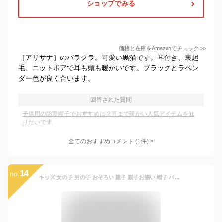
ショップでみる
価格と在庫を
Amazon
でチェック
>>
［アリサナ］のバラクラ。可愛い黒猫です。耳付き、裏起
毛、ニットボアで耳も頭も暖かいです。ブラックとラベン
ダー色が良く合います。
回答された質問
子供用の防寒帽子でおすすめは？耳まで暖かい人気アイテムを知
りたいです
全てのおすすめコメント
(
1
件)
>
14
no.
キッズ 女の子 男の子 おそろい 親子 親子お揃い 帽子 パイロットキャップ フライトキャップ レディース メンズ / Strange Park ストレンジパーク メルトン 恐竜 刺繍 サイドアップ キャップ /2way 耳当て 耳付き ファー キャップ おしゃれ オシャレ キャンプ 防寒 秋 冬/ p