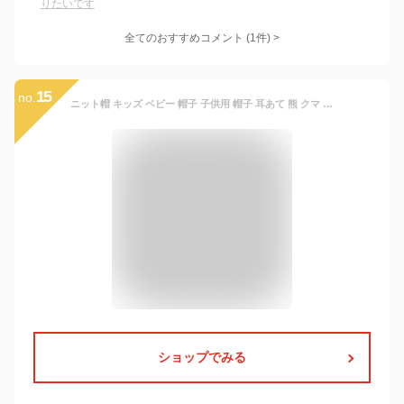
りたいです
全てのおすすめコメント
(
1
件)
>
15
no.
ニット帽 キッズ ベビー 帽子 子供用 帽子 耳あて 熊 クマ 防寒帽子 秋冬 ベビー 防寒 ボア 男の子 女の子 冬用ハット 男女兼用 ベビーニット帽 赤ちゃん 女の子 耳保護付き 無地 柔らかい 暖かい かわいい 防風 防寒 保温 ベビー 帽子 冬 子供 散歩 可愛い 新生児 出産祝い
ショップでみる