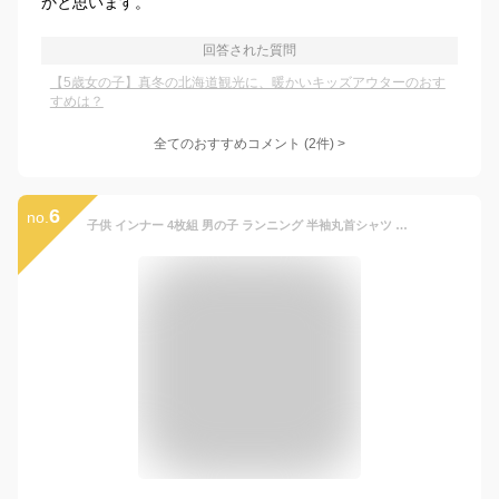
かと思います。
回答された質問
【5歳女の子】真冬の北海道観光に、暖かいキッズアウターのおす
すめは？
全てのおすすめコメント
(
2
件)
>
6
no.
子供 インナー 4枚組 男の子 ランニング 半袖丸首シャツ 新栄 送料無料 キッズ ランニング 半袖インナー 子供 キッズ 綿100% 下着 肌着 100 110 120 130 140 150 160 (00997)