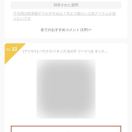
回答された質問
子供用の防寒帽子でおすすめは？耳まで暖かい人気アイテムを知
りたいです
全てのおすすめコメント
(
1
件)
>
13
no.
[アリサナ] バラクラバ キッズ 女の子 フードつき ネックウォーマー 帽子 裏起毛 ニット ボア ファー 猫 子供 ブラックラベンダー フリー