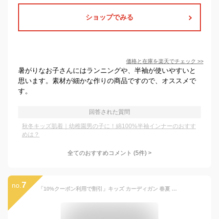
ショップでみる
価格と在庫を
楽天
でチェック
>>
暑がりなお子さんにはランニングや、半袖が使いやすいと
思います。素材が細かな作りの商品ですので、オススメで
す。
回答された質問
秋冬キッズ肌着｜幼稚園男の子に！綿100%半袖インナーのおすす
めは？
全てのおすすめコメント
(
5
件)
>
7
no.
「10%クーポン利用で割引」キッズ カーディガン 春夏 紫外線対策 uvカット カーディガン 子供 カーディガン 薄手 女の子 カーディガン 長袖 子供服 サマーカーディガン vネック UV ボレロ 女子 シンプル スクール カジュアル フォーマル 夏 ベーシック 冷房対策