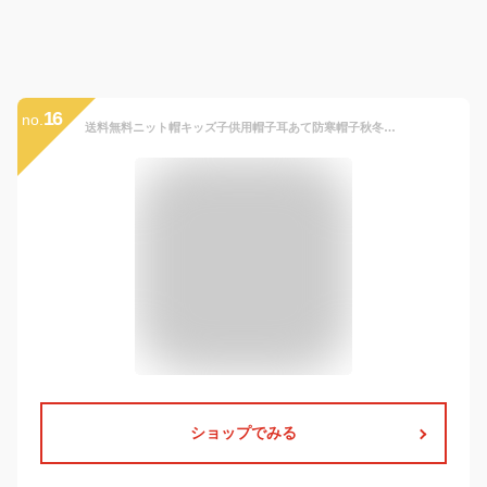
16
no.
送料無料ニット帽キッズ子供用帽子耳あて防寒帽子秋冬ベビー防寒ボアポンポン男の子女の子冬用ハットベビーニット帽赤ちゃん女の子男の子耳保護付き無地柔らかい暖かいかわいい防風防寒保温春秋冬【アンビエント】
ショップでみる