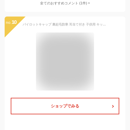
全てのおすすめコメント
(
1
件)
>
10
no.
パイロットキャップ 裏起毛防寒 耳当て付き 子供用 キッズ帽子 【秋冬用】 フライトキャップ アビエイターハット ロシア帽風 ボアフリース 無地 お揃い レディース用 大きいサイズ 防寒帽子 子供帽子
ショップでみる