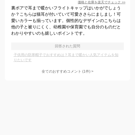
価格と在庫を
楽天
でチェック
>>
裏ボアで耳まで暖かいフライトキャップはいかがでしょう
か？こちらは猫耳が付いていて可愛ささらにましまし！可
愛いカラーも揃っています。個性的なデザインのこちらは
他の子と被りにくく、幼稚園や保育園でも自分のものだと
わかりやすいのも嬉しいポイントです。
回答された質問
子供用の防寒帽子でおすすめは？耳まで暖かい人気アイテムを知
りたいです
全てのおすすめコメント
(
1
件)
>