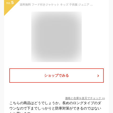
5
no.
送料無料 フード付きジャケット キッズ 子供服 ジュニア アウター 中綿入り ダウン風 ジップアップ ロング丈 ミディアム丈 膝丈 スナップボタン ジャンパー ブルゾン 単色 おしゃれ 無地 暖かい 冬 シンプル カジュアル バイカラー きれいめ 男の子 女の子 オフホワイト レッ
ショップでみる
価格と在庫を
楽天
でチェック
>>
こちらの商品はどうでしょうか。長めのロングタイプのダ
ウンなので下までしっかりと防寒対策ができるのではない