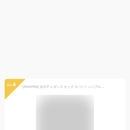
4
no.
[RHOPEM] 女の子 レギンス キッズ スパッツ シンプル 伸縮性 ストレッチ 10分丈レギンス レギパン レギンスパンツ 通学 通園 部屋着 美脚 スポーツ 春 秋 冬 11色 120-160 (140, ピンク)