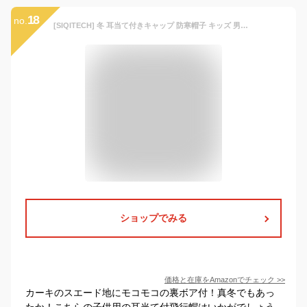
18
no.
[SIQITECH] 冬 耳当て付きキャップ 防寒帽子 キッズ 男の子 女の子 ふわふわ フライトキャップ 飛行帽 子供 厚手 スエード パイロットハット トラッパーハット 除雪 防風 お出かけ 通学 スキー 登山 アウトドア用 カーキ
ショップでみる
価格と在庫を
Amazon
でチェック
>>
カーキのスエード地にモコモコの裏ボア付！真冬でもあっ