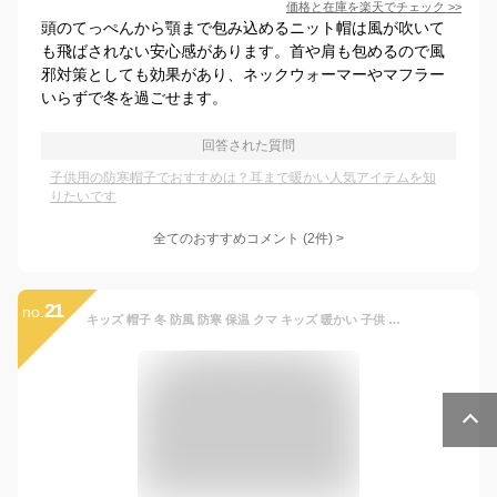
価格と在庫を
楽天
でチェック
>>
頭のてっぺんから顎まで包み込めるニット帽は風が吹いて
も飛ばされない安心感があります。首や肩も包めるので風
邪対策としても効果があり、ネックウォーマーやマフラー
いらずで冬を過ごせます。
回答された質問
子供用の防寒帽子でおすすめは？耳まで暖かい人気アイテムを知
りたいです
全てのおすすめコメント
(
2
件)
>
21
no.
キッズ 帽子 冬 防風 防寒 保温 クマ キッズ 暖かい 子供 女の子 男の子 キャップ フリース ボア キッズ帽子 かわいい クリスマス プレゼント 冬用ハット 暖かい 男女兼用 可愛い 耳保護付き ふわふわ 防寒帽子 冷え対策 誕生日 1歳 2歳