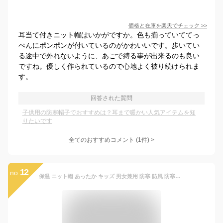
価格と在庫を
楽天
でチェック
>>
耳当て付きニット帽はいかがですか。色も揃っていててっ
ぺんにポンポンが付いているのがかわいいです。歩いてい
る途中で外れないように、あごで縛る事が出来るのも良い
ですね。優しく作られているので心地よく被り続けられま
す。
回答された質問
子供用の防寒帽子でおすすめは？耳まで暖かい人気アイテムを知
りたいです
全てのおすすめコメント
(
1
件)
>
12
no.
保温 ニット帽 あったか キッズ 男女兼用 防寒 防風 防寒帽子 秋冬 防風 子供 ボア 赤ちゃん 無地 冬用ハット 裏起毛 ベビーニット帽 女の子 公園 男の子 柔らかい 暖かい かわいい ベビー 防寒 耳保護付き 通学 通園 外遊び 耳あて