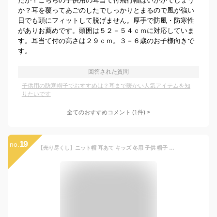
たか！こちらの子供用の耳当て付飛行帽はいかがでしょう
か？耳を覆ってあごのしたでしっかりとまるので風が強い
日でも頭にフィットして脱げません。厚手で防風・防寒性
がありお薦めです。頭囲は５２－５４ｃｍに対応していま
す。耳当て付の高さは２９ｃｍ。３－６歳のお子様向きで
す。
回答された質問
子供用の防寒帽子でおすすめは？耳まで暖かい人気アイテムを知
りたいです
全てのおすすめコメント
(
1
件)
>
19
no.
【売り尽くし】ニット帽 耳あて キッズ 冬用 子供 帽子 キッズ帽子 ポンポン 暖かい 防寒 保温 秋冬 羊毛 裏ボア 男の子 女の子 ハット 赤ちゃん 耳保護 無地 柔らかい オシャレ かわいい