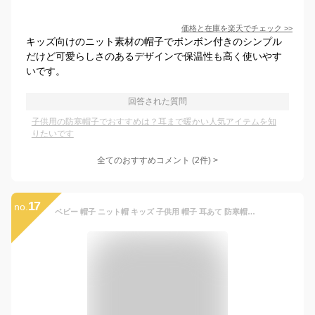
価格と在庫を
楽天
でチェック
>>
キッズ向けのニット素材の帽子でボンボン付きのシンプル
だけど可愛らしさのあるデザインで保温性も高く使いやす
いです。
回答された質問
子供用の防寒帽子でおすすめは？耳まで暖かい人気アイテムを知
りたいです
全てのおすすめコメント
(
2
件)
>
17
no.
ベビー 帽子 ニット帽 キッズ 子供用 帽子 耳あて 防寒帽子 裏起毛 ニットキャップ 秋冬 ベビー 防寒 ボア ポンポン 男の子 女の子 冬用ハット 男女兼用 ベビーニット帽 赤ちゃん 子供 裏起毛 ポンポン 耳保護付き 無地 柔らかい 暖かい かわいい 防風 防寒 保温