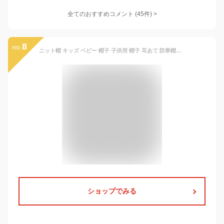
全てのおすすめコメント
(
45
件)
>
8
no.
ニット帽 キッズ ベビー 帽子 子供用 帽子 耳あて 防寒帽子 秋冬 ベビー 防寒 ボア ポンポン 男の子 女の子 冬用ハット 男女兼用 ベビーニット帽 赤ちゃん 女の子 男の子 耳保護付き 無地 柔らかい 暖かい かわいい 防風 防寒 保温 メール便 送料無料
ショップでみる