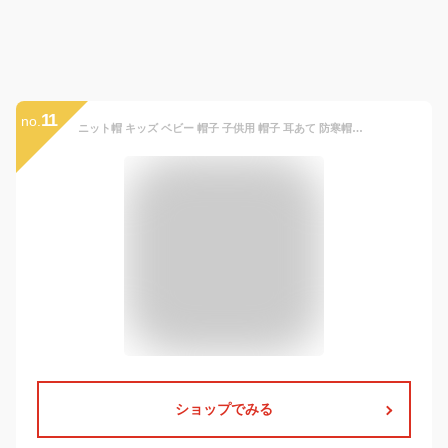
11
no.
ニット帽 キッズ ベビー 帽子 子供用 帽子 耳あて 防寒帽子 秋冬 ベビー 防寒 ボア ポンポン 男の子 女の子 冬用ハット 男女兼用 ベビーニット帽 赤ちゃん 女の子 男の子 耳保護付き 無地 柔らかい 暖かい かわいい 防風 防寒 保温
ショップでみる