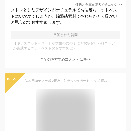
価格と在庫を
楽天
でチェック
>>
ストンとしたデザインがナチュラルでお洒落なニットベス
トはいかがでしょうか。綿混紡素材でやわらかくて暖かい
と思うのでおすすめします。
回答された質問
【キッズニットベスト】小学生の女の子に！秋冬おしゃれコーデ
が完成するニットベストのおすすめは？
全てのおすすめコメント
(
1
件)
>
3
no.
【300円OFFクーポン配布中】ラッシュガード キッズ 長袖 インナー 保温 防寒 裏起毛 水陸両用 HeleiWaho ヘレイワホ 子ども用 男の子 女の子 日本製 スイミング プール 水泳 シュノーケリング ダイビング サーフィン SUP スキー スノーボード