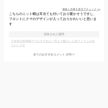
価格と在庫を
楽天
でチェック
>>
こちらのニット帽は耳当ても付いており暖かそうですし、
フロントにクマのデザインが入っておりかわいいと思いま
す
回答された質問
子供用の防寒帽子でおすすめは？耳まで暖かい人気アイテムを知
りたいです
全てのおすすめコメント
(
2
件)
>