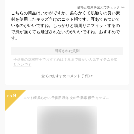
価格と在庫を
楽天
でチェック
>>
こちらの商品はいかがですか。柔らかくて肌触りの良い素
材を使用したキッズ向けのニット帽です。耳あてもついて
いるのがいいですね。しっかりと頭周りにフィットするの
で風が強くても飛ばされないのがいいですね。おすすめで
す。
回答された質問
子供用の防寒帽子でおすすめは？耳まで暖かい人気アイテムを知
りたいです
全てのおすすめコメント
(
1
件)
>
9
no.
ニット帽 柔らかい 子供用 秋冬 女の子 防寒 帽子 キッズ ポンポン 男の子 暖かい 男女兼用 耳保護 無地 裏ボア 送料無料 可愛い 防風 保温 通園 通学 アウトドア 耳あて