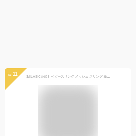
11
no.
【MILASIC公式】ベビースリング メッシュ スリング 新生児 抱っこ紐 抱っこ ベビーメッシュスリング コンパクト 旅行 外出 男の子 女の子 バックルスリング 軽量 横抱き メッシュ生地 春 夏 オールシーズン 赤ちゃん あかちゃん 抱っこひも 首すわり前 だっこひも だっこ