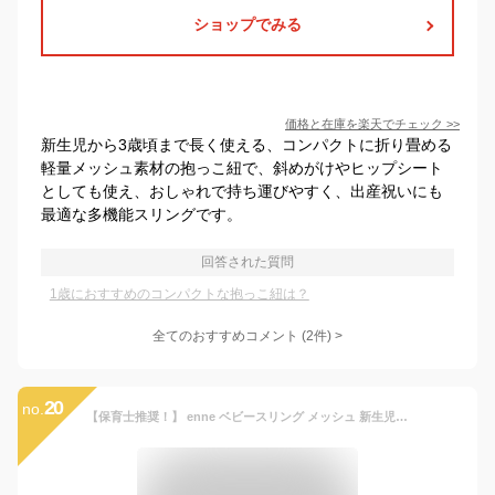
ショップでみる
価格と在庫を
楽天
でチェック
>>
新生児から3歳頃まで長く使える、コンパクトに折り畳める
軽量メッシュ素材の抱っこ紐で、斜めがけやヒップシート
としても使え、おしゃれで持ち運びやすく、出産祝いにも
最適な多機能スリングです。
回答された質問
1歳におすすめのコンパクトな抱っこ紐は？
全てのおすすめコメント
(
2
件)
>
20
no.
【保育士推奨！】 enne ベビースリング メッシュ 新生児 抱っこひも 抱っこ紐 男女兼用 スリング コンパクト 折りたたみ 斜めがけ 蒸れない 20kg 抱っこ 軽量 軽い 幼児 人気 ベビー用品 出産祝い お出かけ 旅行 春 夏 秋 冬 ベビーギフト 1歳 2歳 3歳 メール便