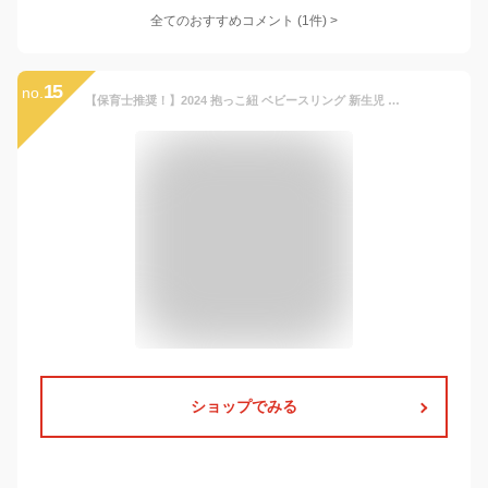
全てのおすすめコメント
(
1
件)
>
15
no.
【保育士推奨！】2024 抱っこ紐 ベビースリング 新生児 2歳 5歳 簡単 軽量 コンパクト 座る ヒップシート メッシュ スリング 横抱き 折りたたみ 斜めがけ 蒸れない 30kg 抱っこ 軽い 保育士 幼児 春 夏 秋 冬 メール便
ショップでみる