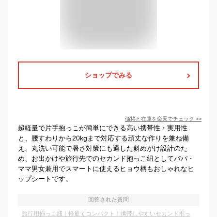
ショップでみる
価格と在庫を
楽天
でチェック
>>
超軽量で片手抱っこが簡単にできる高い携帯性・実用性
と、腰すわりから20kgまで対応する頑丈な作りを兼ね備
え、丸洗い可能で暑さ対策にも適した斜めがけ設計のた
め、お出かけや旅行先でのセカンド抱っこ紐としてパパ・
ママ男女兼用でスマートに使えるヒョウ柄もおしゃれなヒ
ップシートです。
回答された質問
旅行用抱っこ紐｜軽量でコンパクト！携帯しやすいセカンド抱っ