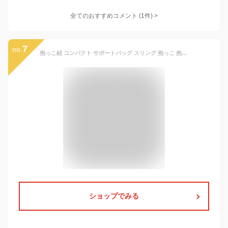
全てのおすすめコメント
(
1
件)
>
7
no.
抱っこ紐 コンパクト サポートバッグ スリング 抱っこ 抱っこひも おでかけ 片手抱っこ 旅行 便利 出産準備 出産祝い プレゼント おしゃれ 斜め掛け ベビーキャリア 肩キャリア ヒップシート パパママ兼用 コンパクト 軽量でコンパクト 抱っこ 前向き抱っこ サイズ調節可能
ショップでみる