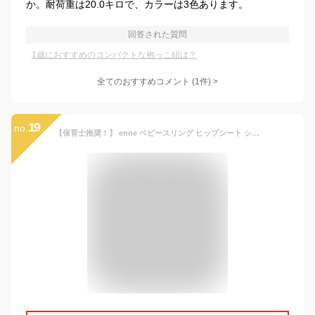
か。耐荷重は20.0キロで、カラーは3色あります。
回答された質問
1歳におすすめのコンパクトな抱っこ紐は？
全てのおすすめコメント
(
1
件)
>
19
no.
【保育士推奨！】 enne ベビースリング ヒップシート ショルダー 新生児 抱っこ紐 スリング コンパクト 折りたたみ 斜めがけ メッシュ 軽量 軽い 幼児 おしゃれ 出産祝い 春 夏 秋 冬 1歳 2歳 3歳 メール便