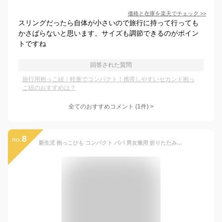
価格と在庫を
楽天
でチェック
>>
スリングだったら自体が小さいので旅行に持って行っても
かさばらないと思います。サイズも調節できるのがポイン
トですね
回答された質問
旅行用抱っこ紐｜軽量でコンパクト！携帯しやすいセカンド抱っ
こ紐のおすすめは？
全てのおすすめコメント
(
1
件)
>
8
no.
新生児 抱っこひも コンパクト パパ 男女兼用 折りたたみ 肩掛け 撥水加工 滑り止め 耐荷重 軽量 軽い ベビー用品 お出かけ 出産祝い 幼児 旅行 ギフト 1歳 2歳 3歳 ママ ベビースリング