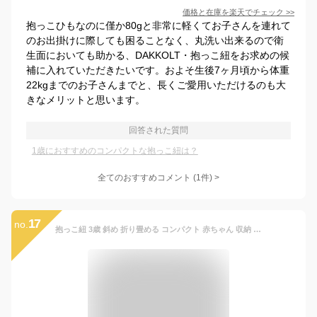
価格と在庫を
楽天
でチェック
>>
抱っこひもなのに僅か80gと非常に軽くてお子さんを連れて
のお出掛けに際しても困ることなく、丸洗い出来るので衛
生面においても助かる、DAKKOLT・抱っこ紐をお求めの候
補に入れていただきたいです。およそ生後7ヶ月頃から体重
22kgまでのお子さんまでと、長くご愛用いただけるのも大
きなメリットと思います。
回答された質問
1歳におすすめのコンパクトな抱っこ紐は？
全てのおすすめコメント
(
1
件)
>
17
no.
抱っこ紐 3歳 斜め 折り畳める コンパクト 赤ちゃん 収納 ヒップシート スリングベルト 【送料無料】スリング 安い 新生児 子供 軽量 サイズ調節可能 1歳 2歳 出産祝い 男女兼用 プレゼント 抱っこひも