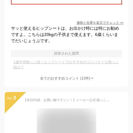
価格と在庫を
楽天
でチェック
>>
サッと使えるヒップシートは、お出かけ時には特にお勧め
ですよ。こちらは20kgの子供まで使えます。6歳くらいま
でだいじょうぶです。
回答された質問
1歳半用抱っこ紐｜ヒップシートでおすすめのコンパクトな抱っこ
紐は？
全てのおすすめコメント
(
13
件)
>
3
no.
【本日P5倍、お買い物マラソン！】メーカー公式 抱っこ紐 だっこひも 0歳 1歳 2歳 3歳 抱っこひも デニム チェック 帆布 迷彩 カモフラ 簡単 抱っこ メンズ コンパクト papakoso パパコソ パパ用 papa-dakko パパダッコ M L XL 2本目 出産祝い 誕生日 プレゼント パパコソ