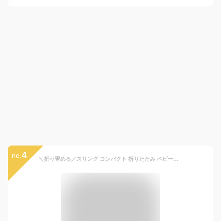
4
no.
＼折り畳める／スリング コンパクト 折りたたみ ベビースリング セカンド抱っこ紐 セカンド抱っこひも 抱っこ紐 抱っこひも だっこひも セカンド ヒップシート 簡単 超軽量 洗える 腰すわり〜20kgまで 暑さ対策 片手抱っこ 男女兼用 斜めがけ 旅行 ヒョウ柄 パパ