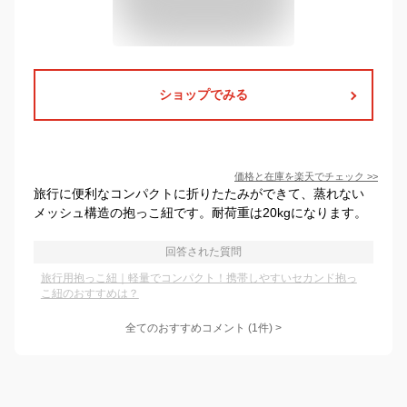
ショップでみる
価格と在庫を
楽天
でチェック
>>
旅行に便利なコンパクトに折りたたみができて、蒸れない
メッシュ構造の抱っこ紐です。耐荷重は20kgになります。
回答された質問
旅行用抱っこ紐｜軽量でコンパクト！携帯しやすいセカンド抱っ
こ紐のおすすめは？
全てのおすすめコメント
(
1
件)
>