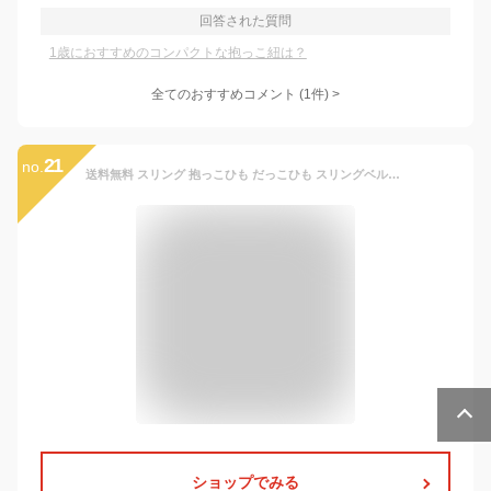
回答された質問
1歳におすすめのコンパクトな抱っこ紐は？
全てのおすすめコメント
(
1
件)
>
21
no.
送料無料 スリング 抱っこひも だっこひも スリングベルト 抱っこ紐 新生児 斜め カバー コンパクト ヒップシート 抱っこサポート セカンド 折り畳める 収納 安い 赤ちゃん 子供 軽量 サイズ調節可能 縦抱き 横抱き 簡単 1歳 2歳 3歳 男女兼用 出産祝い プレゼント ギフト
ショップでみる