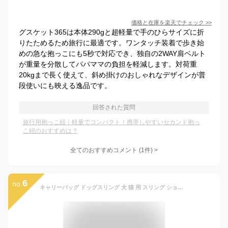
価格と在庫を
楽天
でチェック
>>
グスケット365は本体290gと超軽量で手のひらサイズに折
りたためるため旅行に最適です。ワンタッチ装着で歩き始
めの急な抱っこにも5秒で対応でき、独自の2WAY肩ベルト
が重量を分散してパパママの負担を軽減します。対荷重
20kgまで長く使えて、斜め掛けのおしゃれなデザインが普
段使いにも映える逸品です。
回答された質問
旅行用抱っこ紐｜軽量でコンパクト！携帯しやすいセカンド抱っ
こ紐のおすすめは？
全てのおすすめコメント
(
1
件)
>
6
no.
キャリーバッグ ドッグスリング 犬 猫 用 スリング ショルダーキャリー バッグスリング ペット 抱っこ紐 小型犬 中型犬 飛び出し防止 キャリー ペット グッズ 軽量 刺繡 バッグ おしゃれ 病院 携帯 帰省 旅行 送料無料