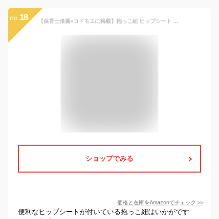
18
no.
【保育士推薦×コドモエに掲載】抱っこ紐 ヒップシート ショルダーバッグ スリング だっこひも 赤ちゃん 20kg 出産祝い 2WAY plaisiureux（プレジュール） (デニムグレー)
ショップでみる
価格と在庫を
Amazon
でチェック
>>
便利なヒップシートが付いている抱っこ紐はいかがです