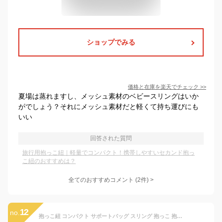
ショップでみる
価格と在庫を
楽天
でチェック
>>
夏場は蒸れますし、メッシュ素材のベビースリングはいか
がでしょう？それにメッシュ素材だと軽くて持ち運びにも
いい
回答された質問
旅行用抱っこ紐｜軽量でコンパクト！携帯しやすいセカンド抱っ
こ紐のおすすめは？
全てのおすすめコメント
(
2
件)
>
12
no.
抱っこ紐 コンパクト サポートバッグ スリング 抱っこ 抱っこひも おでかけ 片手抱っこ 旅行 便利 出産準備 出産祝い プレゼント おしゃれ 斜め掛け ベビーキャリア 肩キャリア ヒップシート パパママ兼用 コンパクト 軽量でコンパクト 抱っこ 前向き抱っこ サイズ調節可能