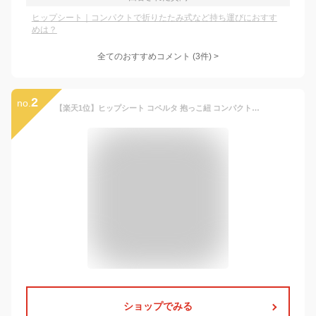
ヒップシート｜コンパクトで折りたたみ式など持ち運びにおすす
めは？
全てのおすすめコメント
(
3
件)
>
2
no.
【楽天1位】ヒップシート コペルタ 抱っこ紐 コンパクト おむつ おしりふき 収納ポケット 20kg ショルダー 3歳 折りたたみ 赤ちゃん 前向き ポーチ だっこひも 抱っこひも 簡単 オススメ 人気 出産祝い 腰痛対策 ママ ギフト ベビー用品 バッグ 黒 グレー ブラック
ショップでみる