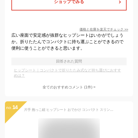
ショップでみる
価格と在庫を
楽天
でチェック
>>
広い座面で安定感が抜群なヒップシートはいかがでしょう
か。折りたたんでコンパクトに持ち運ぶことができるので
便利に使うことができると思います。
回答された質問
ヒップシート｜コンパクトで折りたたみ式など持ち運びにおすす
めは？
全てのおすすめコメント
(
1
件)
>
14
no.
片手 抱っこ紐 ヒップシート おでかけ コンパクト スリング だっこひも 丸洗い キッズ 出産祝い お祝い 0歳 1歳 2歳 3歳 新生児 ベビー 赤ちゃん 子供 パパママ 急な抱っこ 折りたためる ぐっすり抱っこ紐 プレゼント