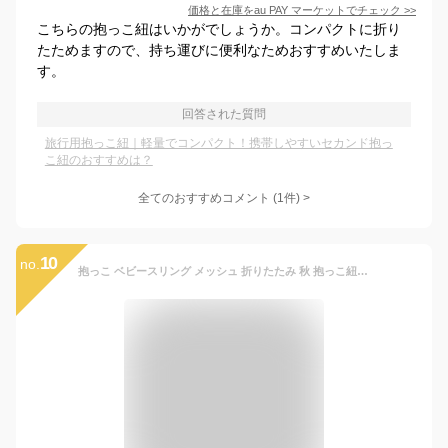
価格と在庫を
au PAY マーケット
でチェック
>>
こちらの抱っこ紐はいかがでしょうか。コンパクトに折り
たためますので、持ち運びに便利なためおすすめいたしま
す。
回答された質問
旅行用抱っこ紐｜軽量でコンパクト！携帯しやすいセカンド抱っ
こ紐のおすすめは？
全てのおすすめコメント
(
1
件)
>
10
no.
抱っこ ベビースリング メッシュ 折りたたみ 秋 抱っこ紐 新生児 スリング 幼児 20kg 斜めがけ 男女兼用 抱っこひも 蒸れない ベビースリング 冬 軽い 人気 ベビー用品 出産祝い お出かけ 旅行 春 夏 軽量 コンパクト ベビーギフト 1歳 2歳 3歳