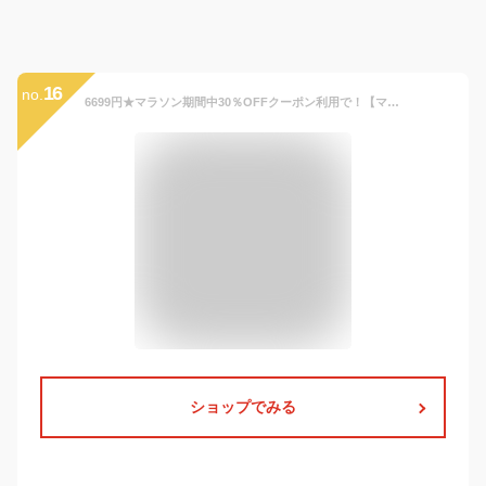
16
no.
6699円★マラソン期間中30％OFFクーポン利用で！【ママイト公式ショップ】 世界最軽量80gの抱っこひも・ULダッコルト80(エイティ) 日本製 最軽量シリーズ80g 片手抱っこ セカンド抱っこ紐 ヒップシート 男女兼用 斜めがけ 日本製 防災用品 アウトドア
ショップでみる