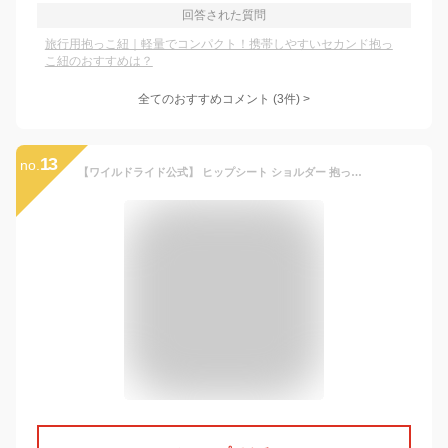
回答された質問
旅行用抱っこ紐｜軽量でコンパクト！携帯しやすいセカンド抱っ
こ紐のおすすめは？
全てのおすすめコメント
(
3
件)
>
13
no.
【ワイルドライド公式】 ヒップシート ショルダー 抱っこ紐 20kg 抱っこ セカンド コンパクト 安全ベルト 4歳 3歳 スリング 折りたたみ ベビーキャリア 抱っこひも ベビースリング 片手抱っこ お出かけ 旅行 オシャレ WILD RIDE