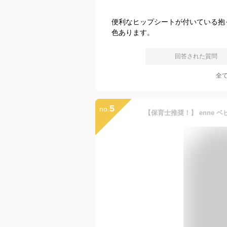
便利なヒップシートが付いている抱っ
色あります。
回答された質問
全
5
no.