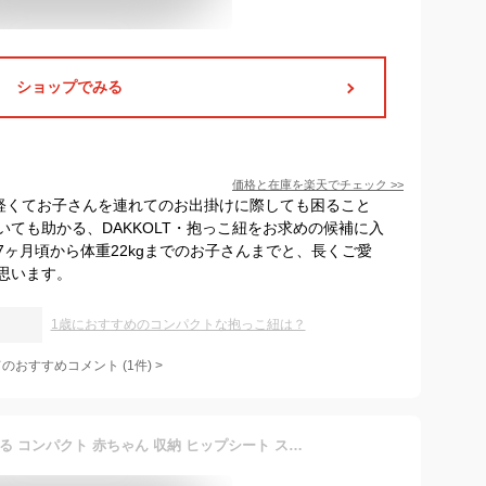
ショップでみる
価格と在庫を
楽天
でチェック
>>
に軽くてお子さんを連れてのお出掛けに際しても困ること
ても助かる、DAKKOLT・抱っこ紐をお求めの候補に入
ヶ月頃から体重22kgまでのお子さんまでと、長くご愛
思います。
1歳におすすめのコンパクトな抱っこ紐は？
てのおすすめコメント
(
1
件)
>
抱っこ紐 3歳 斜め 折り畳める コンパクト 赤ちゃん 収納 ヒップシート スリングベルト 【送料無料】スリング 安い 新生児 子供 軽量 サイズ調節可能 1歳 2歳 出産祝い 男女兼用 プレゼント 抱っこひも