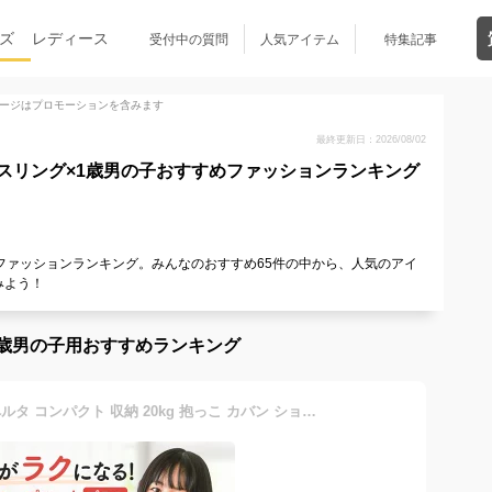
ズ
レディース
受付中の質問
人気アイテム
特集記事
ージはプロモーションを含みます
最終更新日：2026/08/02
スリング×1歳男の子おすすめファッションランキング
ファッションランキング。みんなのおすすめ65件の中から、人気のアイ
みよう！
歳男の子用おすすめランキング
ヒップシート 抱っこ紐 コペルタ コンパクト 収納 20kg 抱っこ カバン ショルダー バッグ 折り畳み 折りたたみ 赤ちゃん ウエストポーチ 簡単 シングル 人気 新生児 腰痛対策 ママ ギフト ベビー 軽量 新生児 オムツ 抱っこ 簡単 ヒップ シート ベビー用品 出産祝い