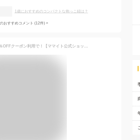
1歳におすすめのコンパクトな抱っこ紐は？
のおすすめコメント
(
12
件)
>
6699円★マラソン期間中30％OFFクーポン利用で！【ママイト公式ショップ】 世界最軽量80gの抱っこひも・ULダッコルト80(エイティ) 日本製 最軽量シリーズ80g 片手抱っこ セカンド抱っこ紐 ヒップシート 男女兼用 斜めがけ 日本製 防災用品 アウトドア