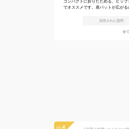
コンパクトに折りたためる、ヒップ
でオススメです。肩パットが広がる
回答された質問
全
4
no.