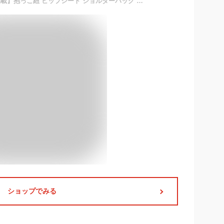
【保育士推薦×コドモエに掲載】抱っこ紐 ヒップシート ショルダーバッグ スリング だっこひも 赤ちゃん 20kg 出産祝い 2WAY plaisiureux（プレジュール） (デニムグレー)
ショップでみる