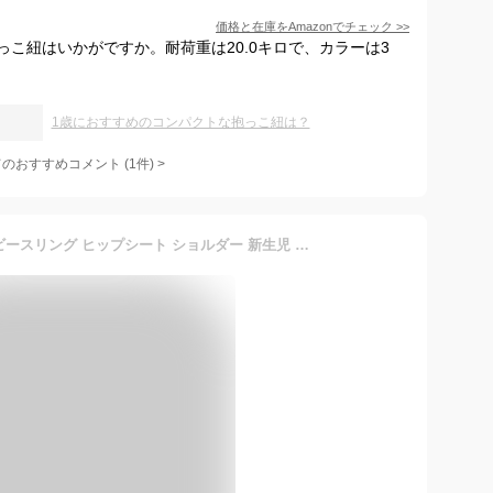
価格と在庫を
Amazon
でチェック
>>
こ紐はいかがですか。耐荷重は20.0キロで、カラーは3
1歳におすすめのコンパクトな抱っこ紐は？
てのおすすめコメント
(
1
件)
>
【保育士推奨！】 enne ベビースリング ヒップシート ショルダー 新生児 抱っこ紐 スリング コンパクト 折りたたみ 斜めがけ メッシュ 軽量 軽い 幼児 おしゃれ 出産祝い 春 夏 秋 冬 1歳 2歳 3歳 メール便