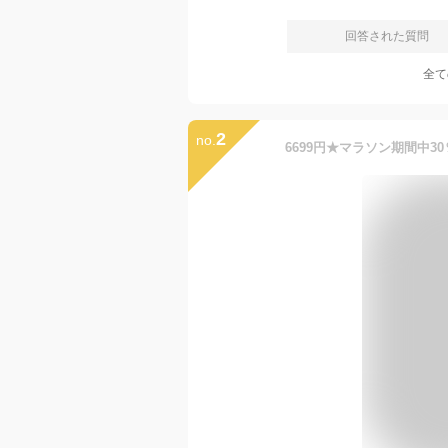
回答された質問
全て
2
no.