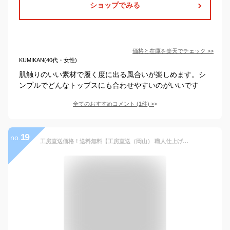
ショップでみる
価格と在庫を
楽天
でチェック
>>
KUMIKAN(40代・女性)
肌触りのいい素材で履く度に出る風合いが楽しめます。シ
ンプルでどんなトップスにも合わせやすいのがいいです
全てのおすすめコメント
(
1
件)
>
19
no.
工房直送価格！送料無料【工房直送（岡山） 職人仕上げ】∞KAKEYA JEANS∞ -made in japan-3rd model puro(クロキ製 ピュアデニム仕様)レギュラーストレートジーンズ [リジッド(生)デニム])