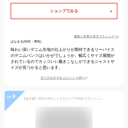
ショップでみる
価格と在庫を
楽天
でチェック
>>
はなまる(50代・男性)
味わい深いデニム生地の仕上がりが期待できるリーバイス
のデニムパンツはいかがでしょうか。幅広くサイズ展開が
されているのでカッコいい履きこなしができるジャストサ
イズが見つかると思います。
全てのおすすめコメント
(
1
件)
>
9
no.
【あす楽】RED KAP レッドキャップ PD52 クラッシック リジッドジーンズ デニムパンツ【T】｜メンズ カジュアル ストレート 生デニム ノンウォッシュ ジーパン ズボン 大きいサイズ アメカジ ブランド おしゃれ