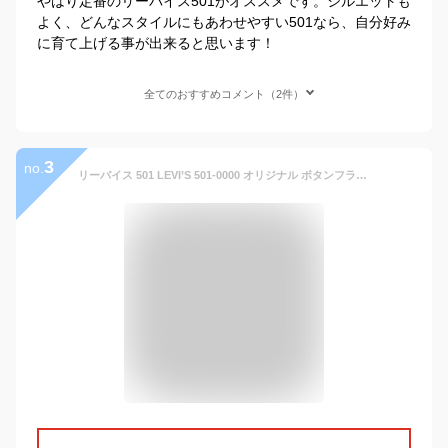
やはり定番のリーバイス501がオススメです。シルエットも
よく、どんなスタイルにもあわせやすい501なら、自分好み
に育て上げる事が出来ると思います！
全てのおすすめコメント（2件）
3
no.
リーバイス 501 LEVI’S 501-0000 オリジナル ボタンフライ ストレート ジーンズ リジッド ｜ メンズ ジーパン デニムパンツ レギュラーサイズ 大きいサイズ 選べるレングス30-40 ボトムス 生デニム 未洗い USAライン LEVIS RIGID レッドタブ