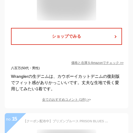
ショップでみる
価格と在庫を
Amazon
でチェック
>>
八百万(50代・男性)
Wranglerの生デニムは、カウボーイカットデニムの復刻版
でフィット感がありかっこいいです。丈夫な生地で長く愛
用してみたい1着です。
全てのおすすめコメント
(
1
件)
>
15
no.
【クーポン配布中】プリズンブルース PRISON BLUES ダブルニーワークジーンズ リジッドブルー ｜ メンズ レギュラーサイズ アメリカ製 米国製 MADE IN USA デニム ペインターパンツ ハンドメイド 14.75オンス 綿 コットン100％ サイズ28-42 レングス32