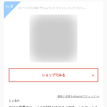
2
no.
[リーバイス] 501 デニムパンツ リジット メンズ リジッド(0000) 38x34 [並行輸入品]
ショップでみる
価格と在庫を
Amazon
でチェック
>>
じょるの