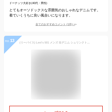
ドーナッツ大好き(40代・男性)
とてもオーソドックスな雰囲気のおしゃれなデニムです。
着ていくうちに良い風合いになります。
全てのおすすめコメント
(
1
件)
>
13
no.
(リーバイス) Levi's 501 メンズ 生デニム シュリンクトゥフィット ジーンズ 未洗い デニムパンツ ウエスト：30 レングス：34 [並行輸入品]