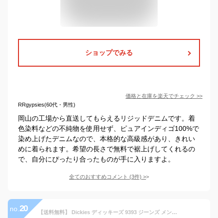
ショップでみる
価格と在庫を
楽天
でチェック
>>
RRgypsies(60代・男性)
岡山の工場から直送してもらえるリジッドデニムです。着
色染料などの不純物を使用せず、ピュアインディゴ100%で
染め上げたデニムなので、本格的な高級感があり、きれい
めに着られます。希望の長さで無料で裾上げしてくれるの
で、自分にぴったり合ったものが手に入りますよ。
全てのおすすめコメント
(
3
件)
>
20
no.
【送料無料】 Dickies ディッキーズ 9393 ジーンズ メンズ デニム リジッド ウォッシュ ストレート 大きいサイズ 太め 太い ゆったり パンツ ズボン ブランド アメカジ ストリート カジュアル USAモデル