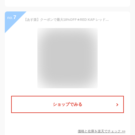
7
no.
【あす楽】クーポンで最大18%OFF★RED KAP レッドキャップ PD52 クラッシック リジッドジーンズ デニムパンツ【T】｜メンズ カジュアル ストレート 生デニム ノンウォッシュ ジーパン ズボン 大きいサイズ アメカジ ブランド おしゃれ
ショップでみる
価格と在庫を
楽天
でチェック
>>