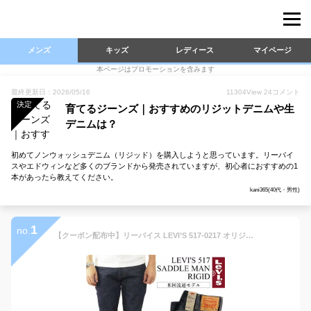
メンズ
キッズ
レディース
マイページ
本ページはプロモーションを含みます
最終更新日：2026/05/16
11304
View
24
コメント
決定
育てるジーンズ｜おすすめのリジットデニムや生
デニムは？
初めてノンウォッシュデニム（リジッド）を購入しようと思っています。リーバイ
スやエドウィンなど多くのブランドから発売されていますが、初心者におすすめの1
本があったら教えてください。
kani365(40代・男性)
1
no.
【クーポン配布中】リーバイス LEVI’S 517-0217 オリジナル ブーツカット ジーンズ リジッド ｜ メンズ 防縮加工 生デニム USAライン サドルマン 517 ORIGINAL BOOT CUT デニム ジーパン ノンウォッシュ 未洗い ウエスト28-44 レングス29-38 レングスが選べる