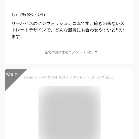
ちょプラ(40代・女性)
リーバイスのノンウォッシュデニムです。飽きの来ないス
トレートデザインで、どんな服装にも合わせやすいと思い
ます。
全てのおすすめコメント（6件）
SOLD
Levis リーバイス 501 リジッド ストレート ジーンズ 黒 ブラック ボタンフライ 生デニム USAライン RIGID 未洗い[Shrink To Fit][501-0226]リーヴァイス Levi's [5,500円以上で送料無料]大きいサイズ ブランド メンズ オリジナル [本国仕様 アメリカモデル]