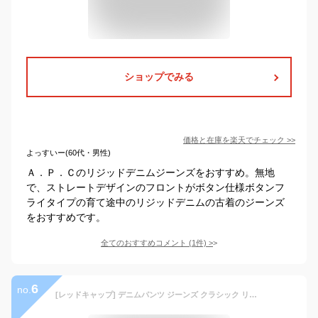
ショップでみる
価格と在庫を
楽天
でチェック
>>
よっすいー(60代・男性)
Ａ．Ｐ．Ｃのリジッドデニムジーンズをおすすめ。無地
で、ストレートデザインのフロントがボタン仕様ボタンフ
ライタイプの育て途中のリジッドデニムの古着のジーンズ
をおすすめです。
全てのおすすめコメント
(
1
件)
>
6
no.
[レッドキャップ] デニムパンツ ジーンズ クラシック リジッド ジーン CLASSIC RIGID JEAN PD52DN INDIGO Pants 6P50DN0 ジーパン 生デニム ストレート [並行輸入品]