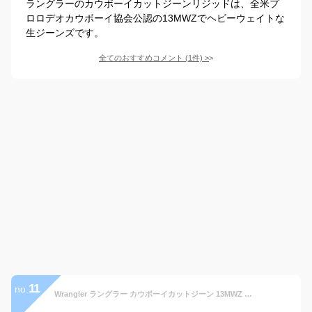
ラングラーのカウボーイカットジーンリジッドは、全米プ
ロロデオカウボーイ協会公認の13MWZでヘビーウェイトな
生ジーンズです。
全てのおすすめコメント
(
1
件)
>
11
no.
Wrangler ラングラー カウボーイカットジーン 13MWZ リジッド W31L32 [並行輸入品]