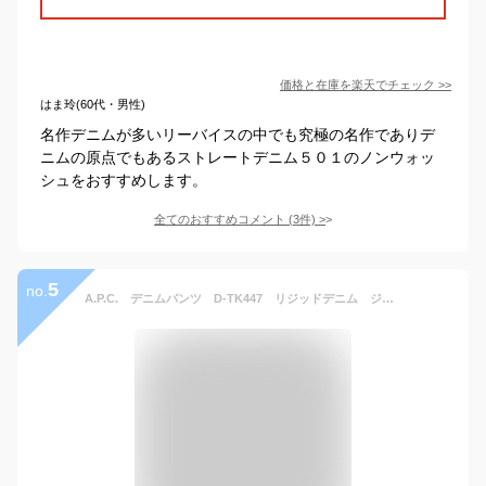
価格と在庫を
楽天
でチェック
>>
はま玲(60代・男性)
名作デニムが多いリーバイスの中でも究極の名作でありデ
ニムの原点でもあるストレートデニム５０１のノンウォッ
シュをおすすめします。
全てのおすすめコメント
(
3
件)
>
5
no.
A.P.C. デニムパンツ D-TK447 リジッドデニム ジーンズ ジーパン Gパン 無地 ストレート ボタンフライ 日本製 古着