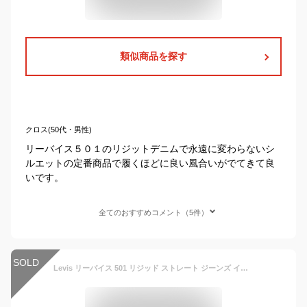
類似商品を探す
クロス(50代・男性)
リーバイス５０１のリジットデニムで永遠に変わらないシ
ルエットの定番商品で履くほどに良い風合いがでてきて良
いです。
全てのおすすめコメント（5件）
SOLD
Levis リーバイス 501 リジッド ストレート ジーンズ インディゴ ボタンフライ 生デニム USAライン RIGID 未洗い[Shrink To Fit][501-0000]リーヴァイス Levi's [送料無料]大きいサイズ ブランド メンズ オリジナル [本国仕様 アメリカモデル]