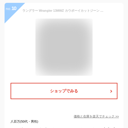
10
no.
ラングラー Wrangler 13MWZ カウボーイカットジーン リジッド COWBOY CUT JEAN RIGID 生デニム ｜ ジーンズ メンズ 定番 ストレートシルエット ヘビーウエイト デニム ジップフライ 米国ラングラー社のオリジナルモデル
ショップでみる
価格と在庫を
楽天
でチェック
>>
八百万(50代・男性)