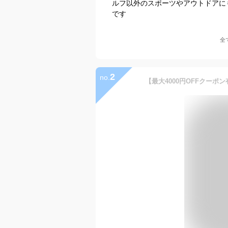
ルフ以外のスポーツやアウトドアに
です
全
2
no.