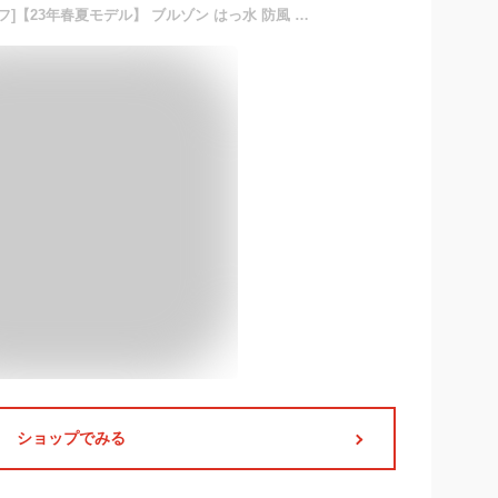
[ルコックスポルティフゴルフ]【23年春夏モデル】 ブルゾン はっ水 防風 ディタッチャブル 流通限定別注 トリコ ゴルフ 定番 QGMVJK03NT メンズ
ショップでみる