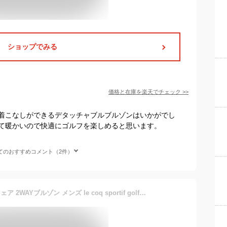
ショップでみる
価格と在庫を
楽天
でチェック
>>
着こなしができるデタッチャブルブルゾンはいかがでし
て暖かいので快適にゴルフを楽しめると思います。
てのおすすめコメント（2件）
送料無料 ルコック ゴルフウェア 2WAYブルゾン メンズ le coq sportif golf アウター 裏メッシュ ジャンバー はっ水 防風 デタッチャブル スポーツウェア 男性 上着/QGMVJK00