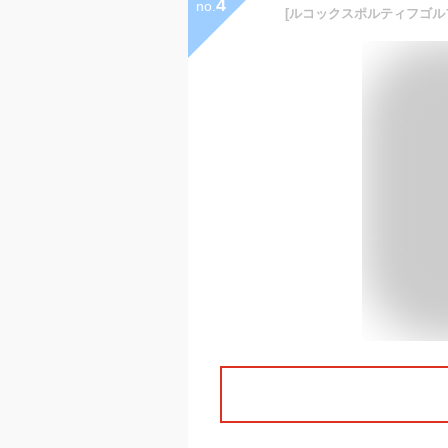
4
no.