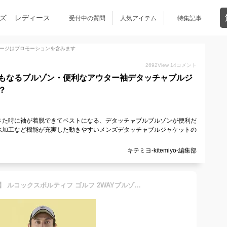
ズ
レディース
受付中の質問
人気アイテム
特集記事
ージはプロモーションを含みます
2692
View
14
コメント
もなるブルゾン・便利なアウター袖デタッチャブルジ
？
きた時に袖が着脱できてベストになる、デタッチャブルブルゾンが便利だ
水加工など機能が充実した動きやすいメンズデタッチャブルジャケットの
キテミヨ-kitemiyo-編集部
【公式】 【SALE/30%OFF】 ルコックスポルティフ ゴルフ 2WAYブルゾン ( 撥水 / 防風 / デタッチャブル ) メンズ ウェア ジャケット ゴルフウェア ブランド 雑誌掲載 LEON5月号 大きいサイズ 3L 2023年春夏モデル 新規セール QGMVJK00