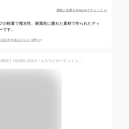
価格と在庫を
Amazon
でチェック
>>
フの軽量で撥水性、耐風性に優れた素材で作られたディ
ーです。
てのおすすめコメント
(
1
件)
>
期間限定P10倍【SY32 by SWEET YEARS GOLF / エスワイサーティトゥバイスィートイヤーズ ゴルフ】 【22AW】【レディース】2WAY シープボア デタッチャブル ジャケット / SHEEP BOA DETACHABLE JK / ブラック