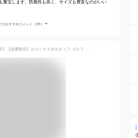
も重宝します。防風性も高く、サイズも豊富なのがいい
てのおすすめコメント（3件）
【最大4000円OFFクーポン有】【在庫処分】ルコックスポルティフ ゴルフ ブルゾン 2WAY 撥水 防風 デタッチャブル メンズ QGMVJK00 ゴルフウェア