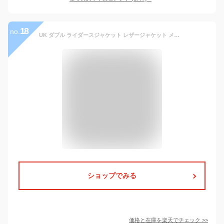
18
no.
UK ダブル ライダースジャケット レザージャケット メンズ 大きいサイズ バイクジャケット 本革 黒 赤 青 革ジャン フリーダムレザー 本革ジャケット 皮ジャン キャメル アイボリー 革 皮 レザー XS S M L LL 3L 4L 5L 6L ブルゾン Freedom ギフト プレゼント 父の日 PB-1508
ショップでみる
価格と在庫を
楽天
でチェック
>>