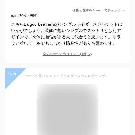
価格と在庫を
Amazon
でチェック
>>
gairu(70代・男性)
こちらLiugoo Leathersのシングルライダースジャケットは
いかがでしょう。装飾の無いシンプルでスッキリとしたデ
ザインで、肉体に自信がある人に似合うと思います。サラ
ッと着れて、冬でもしっかり防寒性がありお薦めです。
全てのおすすめコメント
(
1
件)
>
5
no.
Freedom 革ジャン メンズ ライダース ラムレザー レザージャケット 本革 軽い 柔らかい レザー ブラック ブラウン キャメル 大きいサイズ S M L LL 3L 4L 5L 皮ジャン 革ジャケット 送料無料 新品 ギフト プレゼント 父の日 フリーダムレザー 3057