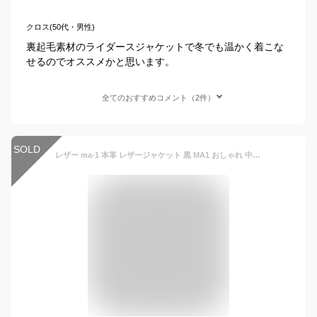
クロス(50代・男性)
裏起毛素材のライダースジャケットで冬でも温かく着こな
せるのでオススメかと思います。
全てのおすすめコメント（2件）
SOLD
レザー ma-1 本革 レザージャケット 黒 MA1 おしゃれ 中綿 あり フライトジャケット ジャンパー アウター 革ジャン ライダースジャケット ブラック ブランド 大きいサイズ ラムレザー 冬 冬服 冬物 秋冬 メンズファッション お兄系 オラオラ系 ちょいワル