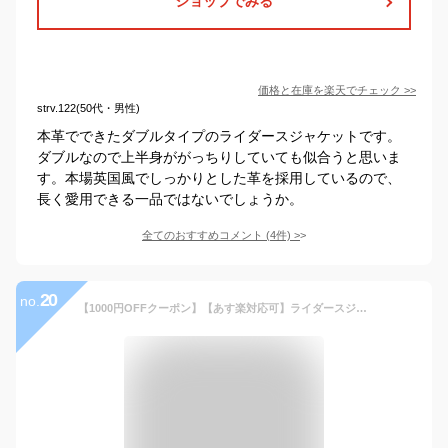
ショップでみる
価格と在庫を
楽天
でチェック
>>
strv.122(50代・男性)
本革でできたダブルタイプのライダースジャケットです。
ダブルなので上半身ががっちりしていても似合うと思いま
す。本場英国風でしっかりとした革を採用しているので、
長く愛用できる一品ではないでしょうか。
全てのおすすめコメント
(
4
件)
>
20
no.
【1000円OFFクーポン】【あす楽対応可】ライダースジャケット メンズ ミリタリーJKT ジップアップ 長袖 大きいサイズアウター コーディネート ミリタリー バイクウェア