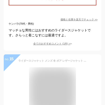
価格と在庫を
楽天
でチェック
>>
ケンバラ(70代・男性)
マッチョな男性にはおすすめのライダースジャケットで
す。さらっと着こなすには最適ですよ。
全てのおすすめコメント
(
1
件)
>
15
no.
ライダースジャケット メンズ 冬 ボア レザージャケット 裏ボア ファー ジャケット ライダース 冬服 ブルゾン 革ジャン 暖か 冬アウター 白 黒 ワイン 【送料無料】 VK-O137001