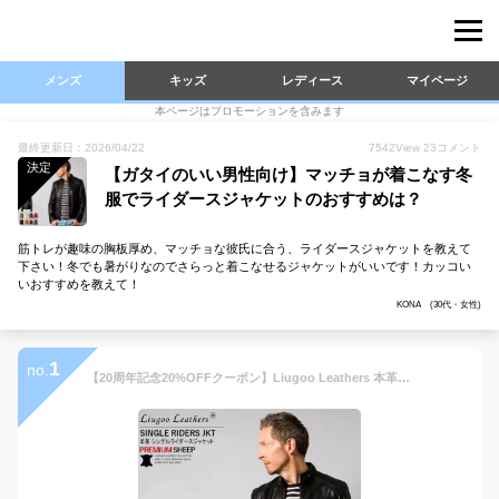
メンズ
キッズ
レディース
マイページ
本ページはプロモーションを含みます
最終更新日：2026/04/22
7542
View
23
コメント
決定
【ガタイのいい男性向け】マッチョが着こなす冬
服でライダースジャケットのおすすめは？
筋トレが趣味の胸板厚め、マッチョな彼氏に合う、ライダースジャケットを教えて
下さい！冬でも暑がりなのでさらっと着こなせるジャケットがいいです！カッコい
いおすすめを教えて！
KONA (30代・女性)
1
no.
【20周年記念20%OFFクーポン】Liugoo Leathers 本革 シングルライダースジャケット メンズ リューグーレザーズ SRS07 レザージャケット バイカージャケット 革ジャン 皮ジャン 本皮ジャンパー ライディング モーターサイクル ロッカーズ 海外発送可