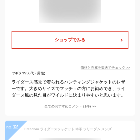
ショップでみる
価格と在庫を
楽天
でチェック
>>
ヤギヌマ(50代・男性)
ライダース感覚で着られるハンティングジャケットのレザ
ーです。大きめサイズでマッチョの方にお勧めでき、ライ
ダース風の見た目がワイルドに決まりやすいと思います。
全てのおすすめコメント
(
1
件)
>
12
no.
Freedom ライダースジャケット 本革 フリーダム メンズ バイク用品 カウレザー ダブルライダース 牛革 革ジャン 丈夫 長持ち 黒 革 皮 レザー 大きいサイズ XS S M L LL 3L 4L 5L 6Lブラック ギフト プレゼント 父の日 P-1118