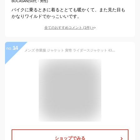
BOCASAN(50代・男性)
バイクに乗るときに着るととても暖かくて、また見た目も
かなりワイルドでかっこいいです。
全てのおすすめコメント
(
1
件)
>
14
no.
メンズ 作業服 ジャケット 寅壱 ライダースジャケット 4309-554 秋冬用 鳶 作業着 上下セットUP対応 (単品) M〜5L
ショップでみる