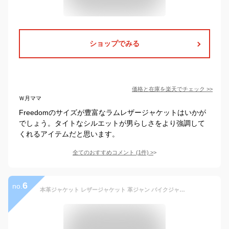
ショップでみる
価格と在庫を
楽天
でチェック
>>
Ｗ月ママ
Freedomのサイズが豊富なラムレザージャケットはいかが
でしょう。タイトなシルエットが男らしさをより強調して
くれるアイテムだと思います。
全てのおすすめコメント
(
1
件)
>
6
no.
本革ジャケット レザージャケット 革ジャン バイクジャケット 男 ライダーズジャケット メンズ ライディング バイクウェア 秋冬 防風 黒色 皮ジャン 送料無料