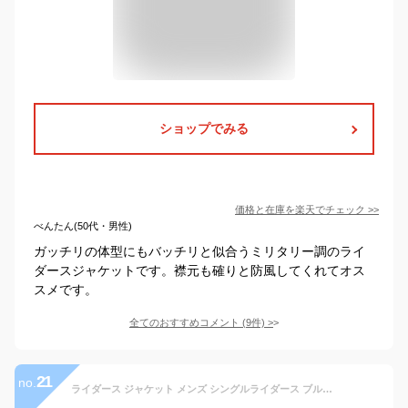
ショップでみる
価格と在庫を
楽天
でチェック
>>
べんたん(50代・男性)
ガッチリの体型にもバッチリと似合うミリタリー調のライ
ダースジャケットです。襟元も確りと防風してくれてオス
スメです。
全てのおすすめコメント
(
9
件)
>
21
no.
ライダース ジャケット メンズ シングルライダース ブルゾン PUレザージャケット 合皮 バイカー ZIP W ダブル ファスナー 羽織り無地 黒 秋 ストリート 韓国 ファッション