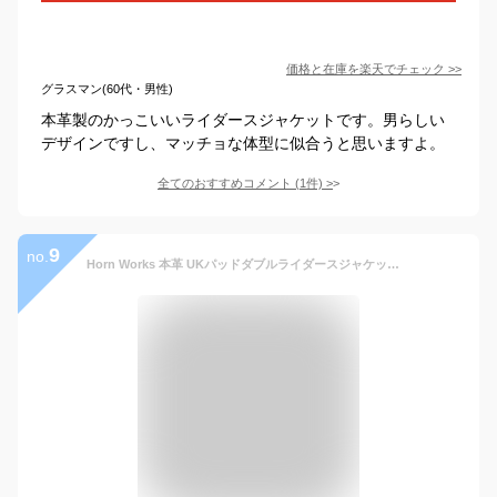
価格と在庫を
楽天
でチェック
>>
グラスマン(60代・男性)
本革製のかっこいいライダースジャケットです。男らしい
デザインですし、マッチョな体型に似合うと思いますよ。
全てのおすすめコメント
(
1
件)
>
9
no.
Horn Works 本革 UKパッドダブルライダースジャケット メンズ ホーンワークス 3568 ダブルライダース ライダースジャケット レザージャケット 革ジャン 皮ジャン シングルライダース 本革ジャケット ブラック 黒 ジャケット アウター ブルゾン バイク 本皮ジャケット