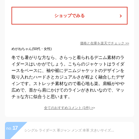
ショップでみる
価格と在庫を
楽天
でチェック
>>
めがねちゃん(50代・女性)
冬でも暑がりな方なら、さらっと着られるデニム素材のラ
イダースはいかがでしょう。こちらのジャケットはライダ
ースをベースに、袖や裾にデニムジャケットのデザインを
取り入れたハードさとカジュアルさが程よく融合したデザ
インです。ストレッチ素材なので着心地も楽。肩幅がやや
広めで、首から肩にかけてのラインがきれいなので、マッ
チョな方に似合うと思います。
全てのおすすめコメント
(
1
件)
>
17
no.
シングル ライダース 革ジャン メンズ 本革 大きいサイズ バイクジャケット 黒 赤 キャメル アイボリー ブラウン XS S M L LL 3L 4L 5L 6L 7L レザージャケット ライダースジャケット フリーダムレザー 本革ジャケット メンズファッション ギフト プレゼント 父の日 PB-1107