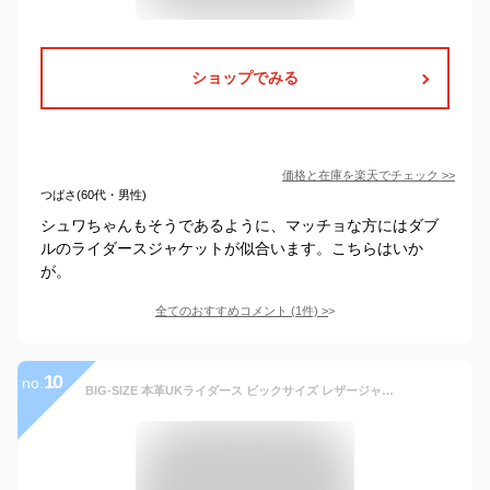
ショップでみる
価格と在庫を
楽天
でチェック
>>
つばさ(60代・男性)
シュワちゃんもそうであるように、マッチョな方にはダブ
ルのライダースジャケットが似合います。こちらはいか
が。
全てのおすすめコメント
(
1
件)
>
10
no.
BIG-SIZE 本革UKライダース ビックサイズ レザージャケット 黒 ブラック BLACK 大きなサイズ オーバーサイズ 当店 最大サイズ