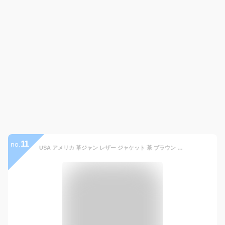
11
no.
USA アメリカ 革ジャン レザー ジャケット 茶 ブラウン シングル A-2タイプ 鹿 刺繍 プリント ハンティング アウトドア 大きめ ゆるめ ビッグシルエット