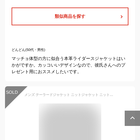
類似商品を探す
どんどん(50代・男性)
マッチョ体型の方に似合う本革ライダースジャケットはい
かがですか。カッコいいデザインなので、彼氏さんへのプ
レゼント用におススメしたいです。
SOLD
メンズ テーラードジャケット ニットジャケット ニットテーラードジャケット 春 春服 春物 冬 冬服 冬物 ショート丈 オシャレ カジュアル ショールカラー テレワーク おすすめ スーツ ビジカジ ちょいワル お兄系 オラオラ系 ビター系