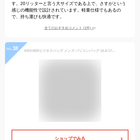
す。20リッターと言う大サイズである上で、さすがという
感じの機能性で設計されています。軽量仕様でもあるの
で、持ち運びも快適です。
全てのおすすめコメント
(
1
件)
>
18
no.
KROSERビジネスバッグ メンズ パソコンバッグ 15.6-17インチPCバッグ パソコンケース PCカバン 大容量17.1インチバッグ マチ拡張可能 斜め掛けバッグ 大容量/出張/営業/ビジネス/通勤/通学/撥水 メンズ/レディース -ブラック
ショップでみる