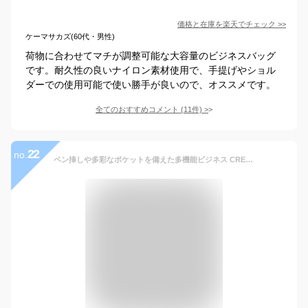
価格と在庫を
楽天
でチェック
>>
ケーマサカズ(60代・男性)
荷物に合わせてマチが調整可能な大容量のビジネスバッグ
です。耐久性の良いナイロン素材使用で、手提げやショル
ダーでの使用可能で使い勝手が良いので、オススメです。
全てのおすすめコメント
(
11
件)
>
22
no.
ペン挿しや多彩なポケットを備えた多機能ビジネス CREST PORT オーガナイザー付き ビジネスバッグ 5209 ビジネスバック A4収納 メンズ レディース 鞄 軽量 通勤 ビジネス ショルダーベルト 2way あす楽 即納