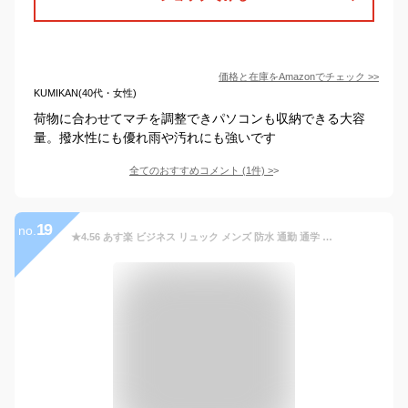
価格と在庫を
Amazon
でチェック
>>
KUMIKAN(40代・女性)
荷物に合わせてマチを調整できパソコンも収納できる大容
量。撥水性にも優れ雨や汚れにも強いです
全てのおすすめコメント
(
1
件)
>
19
no.
★4.56 あす楽 ビジネス リュック メンズ 防水 通勤 通学 リュックサック PC バッグ 大容量 パソコン 黒 ブラック A4 USB 20L 3WAY 人気 鞄 出張 おしゃれ 男性 男 15.6インチ ビジネスバッグ ブランド 50代 40代 通勤バッグ 撥水 型崩れしない