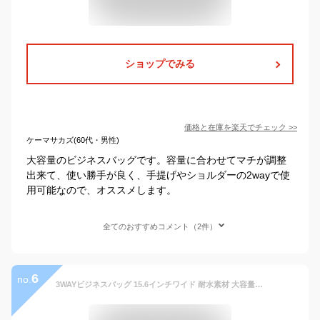
ショップでみる
価格と在庫を
楽天
でチェック
>>
ケーマサカズ(60代・男性)
大容量のビジネスバッグです。容量に合わせてマチが調整
出来て、使い勝手が良く、手提げやショルダーの2wayで使
用可能なので、オススメします。
全てのおすすめコメント（2件）
6
no.
3WAYビジネスバッグ 15.6インチワイド 耐水素材 大容量31.8リットル A4書類収納 2〜3日出張対応 自転車通勤に最適 リュック パソコンバッグ メンズ PCバッグ マルチビジネスバッグ 人気 仕事用 ブリーフケース