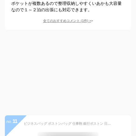
ポケットが複数あるので整理収納しやすくいあかも大容量
なので１～２泊の出張にも対応できます。
全てのおすすめコメント
(
1
件)
>
11
no.
ビジネスバッグ ボストンバッグ 仕事鞄 銀行ボストン 日本製 豊岡製鞄 メンズ B4ファイル 大容量 自立 2室 鍵付き 銀行 営業 黒 KBN10447 G-ガスト G-GUSTO