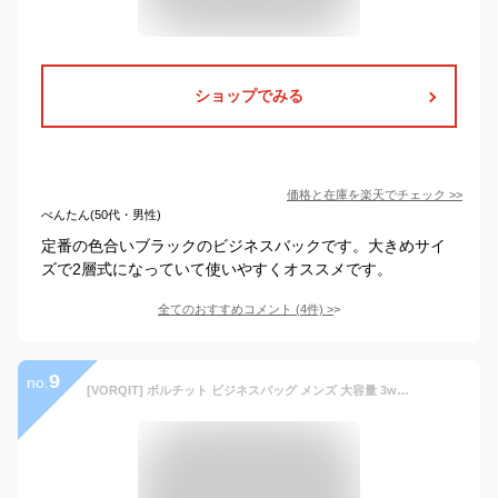
ショップでみる
価格と在庫を
楽天
でチェック
>>
べんたん(50代・男性)
定番の色合いブラックのビジネスバックです。大きめサイ
ズで2層式になっていて使いやすくオススメです。
全てのおすすめコメント
(
4
件)
>
9
no.
[VORQIT] ボルチット ビジネスバッグ メンズ 大容量 3way 34.8L マチ 拡張 リュック 出張 防水 PC 15.6インチ (01.ブラック)