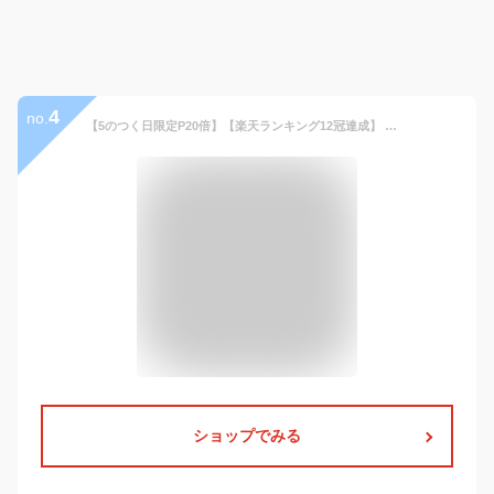
4
no.
【5のつく日限定P20倍】【楽天ランキング12冠達成】 ビジネスリュック 3way ビジネスバッグ ビジネス リュック メンズ レディース 大容量 防水 おしゃれ PC 軽量 出張 バックパック 通勤用 機内持ち込み サイズ カバン a4 パソコン メンズリュック 大容量
ショップでみる