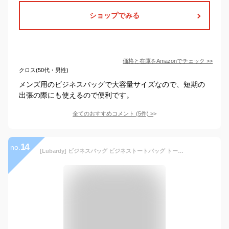
ショップでみる
価格と在庫を
Amazon
でチェック
>>
クロス(50代・男性)
メンズ用のビジネスバッグで大容量サイズなので、短期の
出張の際にも使えるので便利です。
全てのおすすめコメント
(
5
件)
>
14
no.
[Lubardy] ビジネスバッグ ビジネストートバッグ トートバッグ メンズ 就活 バッグ B4 2way 防水 大容量 出張 仕事 通勤 黒 ブラウン ダークブラウン ネイビー