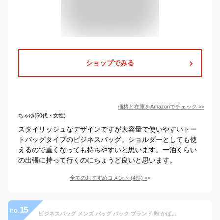
ショップでみる
価格と在庫を
Amazon
でチェック
>>
ちゃゆ(50代・女性)
スタイリッシュなデザインですが大容量で使いやすいトー
トバッグタイプのビジネスバッグ。ショルダーとしても使
えるので重くなっても持ちやすいと思います。一泊くらい
の出張に持って行くのにちょうど良いと思います。
全てのおすすめコメント
(
4
件)
>
15
no.
ビジネスバッグ メンズ バッグ バック ブランド 鞄 かばん ビジネス 3WAY B4対応 リュック ブリーフケース BLAZER CLUB (hi-26412) 出張