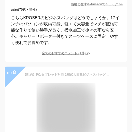
価格と在庫を
Amazon
でチェック
>>
gairu(70代・男性)
こちらKROSERのビジネスバッグはどうでしょうか。17イ
ンチのパソコンが収納可能、軽くて大容量でマチが拡張可
能な作りで使い勝手が良く、撥水加工で少々の雨なら安
心。キャリーサポーター付きでスーツケースに固定しやす
く便利でお薦めです。
全てのおすすめコメント
(
1
件)
>
8
no.
【即納】PC/タブレット対応 2層式大容量ビジネスバッグ Route-B 0418メンズ レディース ビジネスバック ナイロン 軽量 ショルダーベルト付属 シンプル 大きい 出張 一泊二日 B4書類収納可能 プレゼント