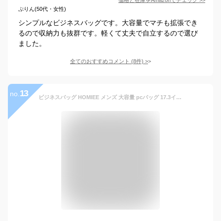
ぷりん(50代・女性)
シンプルなビジネスバッグです。大容量でマチも拡張でき
るので収納力も抜群です。軽くて丈夫で自立するので選び
ました。
全てのおすすめコメント
(
8
件)
>
13
no.
ビジネスバッグ HOMIEE メンズ 大容量 pcバッグ 17.3インチ ノートパソコンバッグ 出張 拡張可能 ブリーフケース 2way ショルダーバッグ A4対応 自立 軽量 就活 営業 通勤 通学 父の日