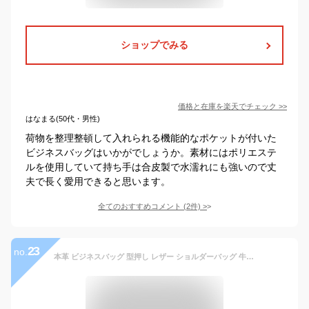
ショップでみる
価格と在庫を
楽天
でチェック
>>
はなまる(50代・男性)
荷物を整理整頓して入れられる機能的なポケットが付いた
ビジネスバッグはいかがでしょうか。素材にはポリエステ
ルを使用していて持ち手は合皮製で水濡れにも強いので丈
夫で長く愛用できると思います。
全てのおすすめコメント
(
2
件)
>
23
no.
本革 ビジネスバッグ 型押し レザー ショルダーバッグ 牛革 メンズ 本革 ブリーフケース バッグ 本革 鞄 男性 ギフト 旅行 通勤 小銭入れ A4ファイル A4サイズ 軽量 軽い 大容量 新品 送料無料