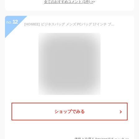
全てのおすすめコメント
(
1
件)
>
12
no.
[HOMIEE] ビジネスバッグ メンズ PCバッグ 17インチ ブリーフケース 2way 大容量 マチ拡張可能 パソコンバッグ Ａ4 ＰＣ対応バッグ ショルダーバッグ 自立 リクルート 就活 ビジネス 通勤 通学 出張 ブラック 父の日
ショップでみる
価格と在庫を
Amazon
でチェック
>>