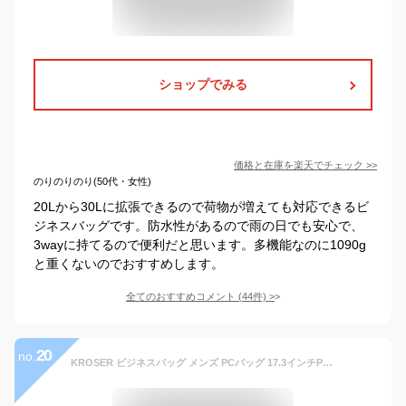
ショップでみる
価格と在庫を
楽天
でチェック
>>
のりのりのり(50代・女性)
20Lから30Lに拡張できるので荷物が増えても対応できるビ
ジネスバッグです。防水性があるので雨の日でも安心で、
3wayに持てるので便利だと思います。多機能なのに1090g
と重くないのでおすすめします。
全てのおすすめコメント
(
44
件)
>
20
no.
KROSER ビジネスバッグ メンズ PCバッグ 17.3インチPC対応 ノートパソコンバッグ 大容量 マチ拡張可能 コンピュータバッグ ラップトップバッグ ショルダーバッグ/撥水/防水/ビジネス/通勤/通学/出張/営業 -ブラック