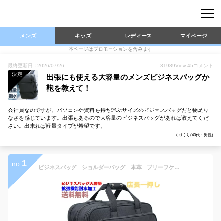
メンズ
キッズ
レディース
マイページ
本ページはプロモーションを含みます
最終更新日：2026/07/26
31989
View
45
コメント
決定
出張にも使える大容量のメンズビジネスバッグか
鞄を教えて！
会社員なのですが、パソコンや資料を持ち運ぶサイズのビジネスバッグだと物足り
なさを感じています。出張もあるので大容量のビジネスバッグがあれば教えてくだ
さい。出来れば軽量タイプが希望です。
くりくり(40代・男性)
1
no.
ビジネスバッグ ショルダーバッグ 本革 ブリーフケース ビジネスバッグ大容量 ビジネスバッグメンズ 送料無料【ビジネスバッグ出張】【あす楽】ビジネスバック 銀行にボストン usb 10P03Dec16