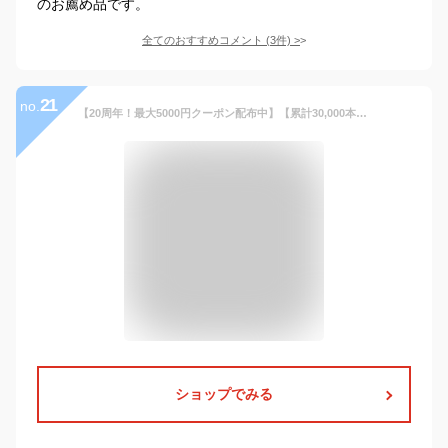
のお薦め品です。
全てのおすすめコメント
(
3
件)
>
21
no.
【20周年！最大5000円クーポン配布中】【累計30,000本突破】ビジネスバッグ メンズ 出張 1泊2日 A3対応 大容量 マチ拡張 2ルーム 2way ショルダー PC収納 多機能 通勤 通学 No.6042
ショップでみる