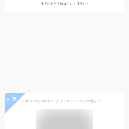
全てのおすすめコメント
(
1
件)
>
16
no.
KROSER ビジネスバッグ メンズ 17.3インチPC対応 ノートパソコンバッグ pcバッグ 大容量 コンピュータバッグ ラップトップバッグ/撥水/ビジネス/通勤/通学/出張/営業 -グレー