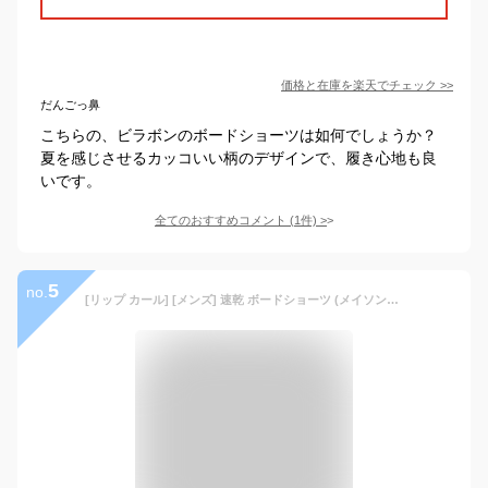
価格と在庫を
楽天
でチェック
>>
だんごっ鼻
こちらの、ビラボンのボードショーツは如何でしょうか？
夏を感じさせるカッコいい柄のデザインで、履き心地も良
いです。
全てのおすすめコメント
(
1
件)
>
5
no.
[リップ カール] [メンズ] 速乾 ボードショーツ (メイソン・ホー モデル) [ CBOTK9 / MIRAGE MASON BARREL KILLA ] スイムウェア 水着 WASH_ウォッシュアクア 34