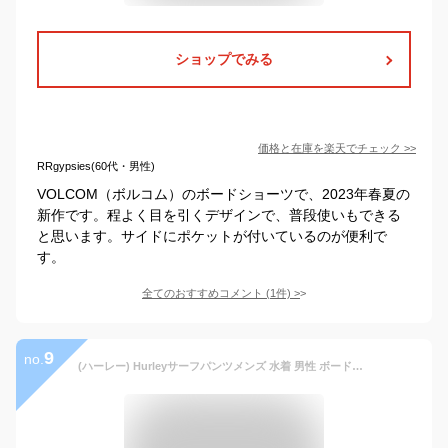
ショップでみる
価格と在庫を
楽天
でチェック
>>
RRgypsies(60代・男性)
VOLCOM（ボルコム）のボードショーツで、2023年春夏の
新作です。程よく目を引くデザインで、普段使いもできる
と思います。サイドにポケットが付いているのが便利で
す。
全てのおすすめコメント
(
1
件)
>
9
no.
(ハーレー) Hurleyサーフパンツメンズ 水着 男性 ボードショーツ ショートパンツ サーフィン 海 プール 夏 おしゃれ かわいい ビーチウェア スイムウェアBLOCK PARTY STRANDS(510449) 31:フュージョンレッド