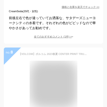
価格と在庫を
楽天
でチェック
>>
CreamSoda(20代・女性)
前後左右で色が違っていてお洒落な、サタデーズニューヨ
ークシティの水着です。それぞれの色がビビッドなので華
やかさがあってお勧めです。
全てのおすすめコメント
(
1
件)
>
8
no.
【VOLCOM】ボルコム 2023春夏 CENTER PRINT TRUNKS メンズ サーフトランクス ボードショーツ 水着 サーフィン アウトドア S/M/L 3カラー【正規品】【あす楽対応】