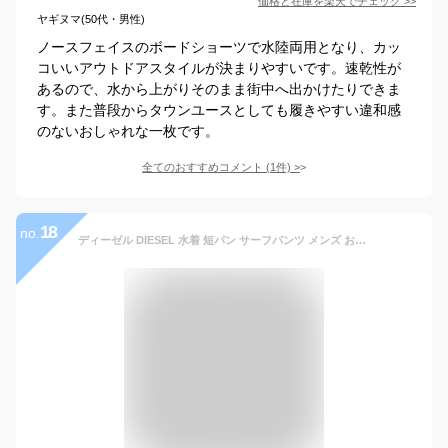
価格と在庫を
楽天
でチェック
>>
ヤギヌマ(50代・男性)
ノースフェイスのボードショーツで水陸両用となり、カッ
コいいアウトドアスタイルが決まりやすいです。速乾性が
あるので、水から上がりそのまま街中へ出かけたりできま
す。また普段からタウンユースとしても履きやすい違和感
のないおしゃれな一枚です。
全てのおすすめコメント
(
1
件)
>
18
no.
ディーゼル DIESEL 水着 短パン サーフパンツ メンズ おしゃれ 水陸両用 ボードショーツ 海 大きいサイズ ロゴ ブランド 男性 プレゼント プチギフト 誕生日プレゼント 彼氏 父 ギフト 海パン 父の日 誕生日