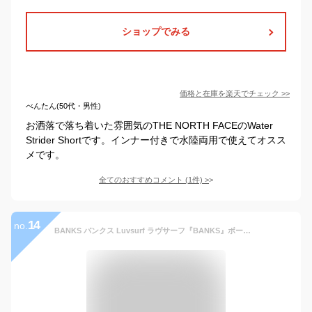
ショップでみる
価格と在庫を
楽天
でチェック
>>
べんたん(50代・男性)
お洒落で落ち着いた雰囲気のTHE NORTH FACEのWater
Strider Shortです。インナー付きで水陸両用で使えてオスス
メです。
全てのおすすめコメント
(
1
件)
>
14
no.
BANKS バンクス Luvsurf ラヴサーフ『BANKS』ボードショーツ [PRIMARY ELASTIC] INSIGNIA BLUE/Lサイズ