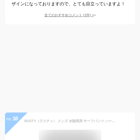
ザインになっておりますので、とても目立っていますよ！
全てのおすすめコメント
(
1
件)
>
16
no.
RUSTY（ラスティ） メンズ 水陸両用 サーフパンツ ハーフパンツ 水着 ボードショーツ 海パン rst-919403-28-BEG