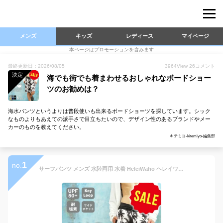
メンズ
キッズ
レディース
マイページ
本ページはプロモーションを含みます
最終更新日：2026/08/05
3964
View
26
コメント
決定
海でも街でも着まわせるおしゃれなボードショー
ツのお勧めは？
海水パンツというよりは普段使いも出来るボードショーツを探しています。シック
なものよりもあえての派手さで目立ちたいので、デザイン性のあるブランドやメー
カーのものを教えてください。
キテミヨ-kitemiyo-編集部
1
no.
サーフパンツ メンズ 水陸両用 水着 HeleiWaho ヘレイワホ ブランド ボードショーツ VOLLEY 20インチ 海パン ロング 大きいサイズ