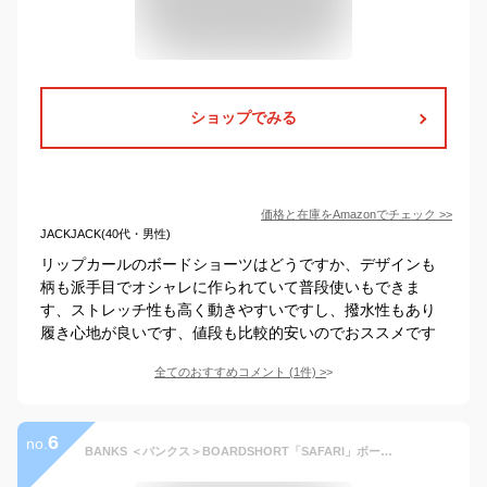
ショップでみる
価格と在庫を
Amazon
でチェック
>>
JACKJACK(40代・男性)
リップカールのボードショーツはどうですか、デザインも
柄も派手目でオシャレに作られていて普段使いもできま
す、ストレッチ性も高く動きやすいですし、撥水性もあり
履き心地が良いです、値段も比較的安いのでおススメです
全てのおすすめコメント
(
1
件)
>
6
no.
BANKS ＜バンクス＞BOARDSHORT「SAFARI」ボードショーツ COLOR:DIRTY BLACK /男性用 メンズ 水陸両用 ストレッチ ショーツ サーフトランクス 短パン サーフィン 海水浴 /BS0117 rashguard 28/32/34/36inc【USA直輸入モデル】