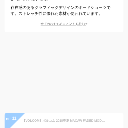
存在感のあるグラフィックデザインのボードショーツで
す。ストレッチ性に優れた素材が使われています。
全てのおすすめコメント
(
1
件)
>
11
no.
【VOLCOM】ボルコム 2018春夏 MACAW FADED MOD 20 メンズ ボードショーツ サーフパンツ 海水パンツ サーフィン 28-36 3カラー