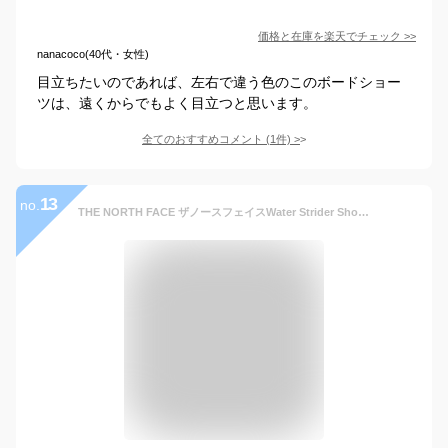
価格と在庫を
楽天
でチェック
>>
nanacoco(40代・女性)
目立ちたいのであれば、左右で違う色のこのボードショー
ツは、遠くからでもよく目立つと思います。
全てのおすすめコメント
(
1
件)
>
13
no.
THE NORTH FACE ザノースフェイスWater Strider Short ウォーターストライダーショーツ短パン ショートパンツ メンズ ナイロン 海パン 水着 アウトドア インナー付き ブラックオリーブ S M L XLNB42130