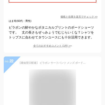
価格と在庫を
楽天
でチェック
>>
はま玲(60代・男性)
ビラボンの鮮やかなボタニカルプリントのボードショーツ
です。 丈の長さもぜっみょうでむじらいくなＴシャツを
トップスに合わせてタウンユースにも十分活用できます。
全てのおすすめコメント
(
1
件)
>
22
no.
【最短翌日配達】 ビラボン サーフパンツ メンズ ボードショーツ BILLABONG 水着 海パン サーフトランクス インナー付き サーフブランド アウトレット 【あす楽対応】BD011-403