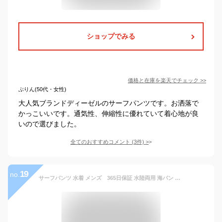
ショップでみる
価格と在庫を
楽天
でチェック
>>
ぷりん(50代・女性)
大人気ブランドディーゼルのサーフパンツです。お洒落で
かっこいいです。通気性、伸縮性に優れていて着心地が良
いので選びました。
全てのおすすめコメント
(
3
件)
>
19
no.
サーフパンツ 水着 メンズ 365日保証 水陸両用 海パン ジップ付ポケット ロング ボードショーツ 海水パンツ 海ぱん 体型カバー 大きいサイズ ショートパンツ レディース キッズ も ラッシュガード トレンカ レギンス 11カラー S~4XL PONTAPES PR-4900