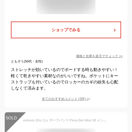
ショップでみる
価格と在庫を
楽天
でチェック
>>
ともぞう(50代・女性)
ストレッチが効いているのでボードする時も動きやすい！
軽くて乾きやすい素材なのがいいですね。ポケットにキー
ストラップも付いているのでロッカーのカギの紛失も心配
しなくて済みます。
全てのおすすめコメント
(
2
件)
>
SOLD
volcom ボルコム サーフパンツ Flora Dot Mod 20 メンズ ボードショーツ A0811814 【返品種別】