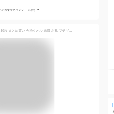
てのおすすめコメント（5件）
【今治いろはMUJI】選べる 10枚 まとめ買い 今治タオル 退職 お礼 プチギフト 個包装 男性 メンズ 今治いろは 女性 ハンドタオル タオルハンカチ ブランド お返し 送料無料 まとめ買い イベント ガーゼ コンパクト 買いまわり 新生活 準備 母の日 父の日 メーカー直送