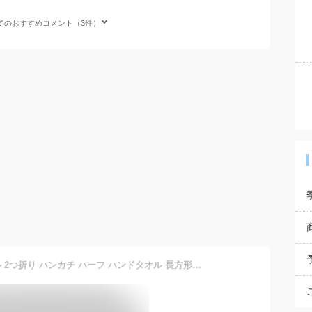
てのおすすめコメント（3件）
【 10枚セット】 今治タオル 2つ折り ハンカチ ハーフ ハンドタオル 長方形 父の日 プレゼント ハーフミニタオル メンズ レディース 日本製 綿100％ 無地 薄手 かさばらない 男性 紳士 軽い ギフト お返し 13×25cm 10枚 セット