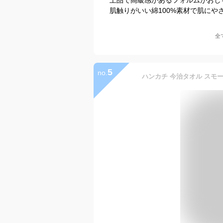
肌触りがいい綿100%素材で肌に
全
5
no.