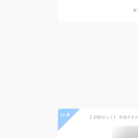
全
4
no.