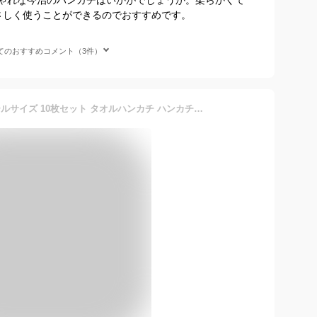
やさしく使うことができるのでおすすめです。
てのおすすめコメント（3件）
ハンカチ 今治タオル スモールサイズ 10枚セット タオルハンカチ ハンカチタオル メンズ レディース キッズ 日本製 20cm 退職 退任 転勤 御礼 お礼 卒業 卒園 引越し 挨拶 お返し ギフト プレゼント 内祝い プチギフト 子供用 母の日 父の日