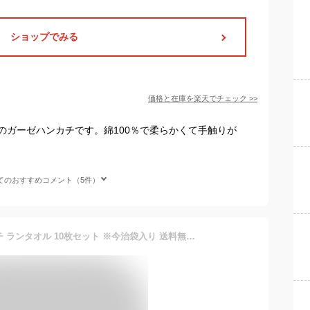
ショップでみる
価格と在庫を
楽天
でチェック
>>
のガーゼハンカチです。綿100％で柔らかくて手触りが
てのおすすめコメント（5件）
(ギフト)今治タオル ハンカチ ランタオル 10枚セット ※今治袋入り 送料無料 プチギフト ハンカチタオル RUNTOWEL まとめ買い 今治 タオル ハンカチ ハンドタオル メンズ シンプル 男性 女性 レディース 今治産 綿100％ 転職 夏 スポーツ お中元 暑中見舞い 実用的 退職祝い