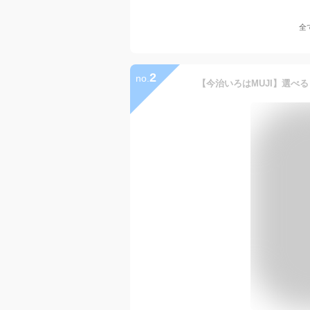
全
2
no.